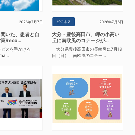
ビジネス
2026年7月7日
2026年7月6日
に聞いた、患者と自
大分・豊後高田市、岬の小高い
策Reco…
丘に南欧風のコテージが…
ビスを手がける
大分県豊後高田市の長崎鼻に7月19
erna…
日（日）、南欧風のコテー…