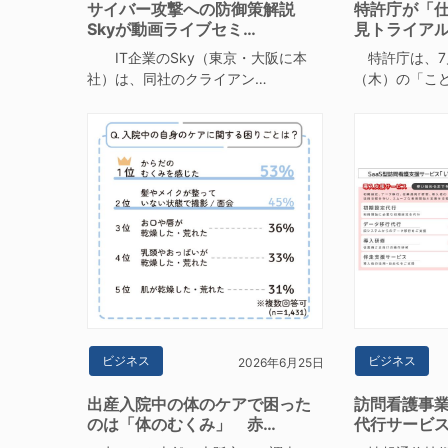
サイバー攻撃への防御策解説
特許庁が「仕
Skyが動画ライブセミ…
見トライア
IT企業のSky（東京・大阪に本
特許庁は、7月
社）は、同社のクライアン…
（木）の「こ
ビジネス
ビジネス
2026年6月25日
出産入院中の体のケアで困った
訪問看護事
のは「体のむくみ」 赤…
代行サービ