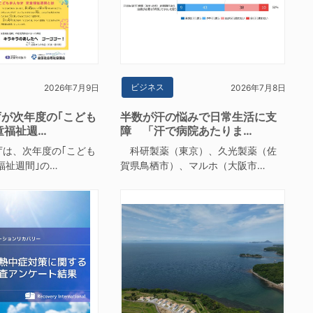
ビジネス
2026年7月9日
2026年7月8日
が次年度の｢こども
半数が汗の悩みで日常生活に支
童福祉週…
障 「汗で病院あたりま…
は、次年度の｢こども
科研製薬（東京）、久光製薬（佐
福祉週間｣の…
賀県鳥栖市）、マルホ（大阪市…