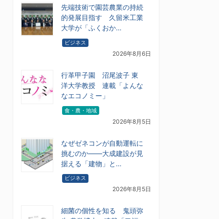
先端技術で園芸農業の持続
的発展目指す 久留米工業
大学が「ふくおか…
ビジネス
2026年8月6日
行革甲子園 沼尾波子 東
洋大学教授 連載「よんな
なエコノミー」
食・農・地域
2026年8月5日
なぜゼネコンが自動運転に
挑むのか――大成建設が見
据える「建物」と…
ビジネス
2026年8月5日
細菌の個性を知る 鬼頭弥