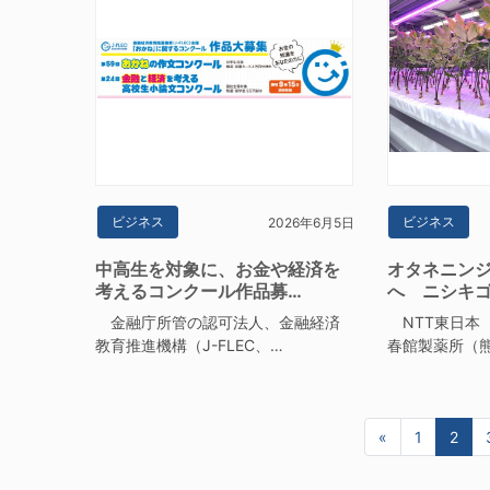
ビジネス
ビジネス
2026年6月5日
中高生を対象に、お金や経済を
オタネニン
考えるコンクール作品募…
へ ニシキ
金融庁所管の認可法人、金融経済
NTT東日本
教育推進機構（J-FLEC、…
春館製薬所（
«
前へ
1
2