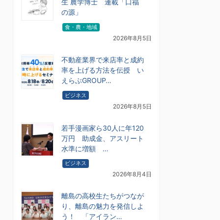
生 農学博士 連載「口福
の源」
食・農・地域
2026年8月5日
不動産業界で来店率と成約
率を上げる方法を伝授 い
えらぶGROUP…
ビジネス
2026年8月5日
若手漫画家ら30人に年120
万円 助成金、アスリート
水準に増額 …
ビジネス
2026年8月4日
離島の高校生たちがつなが
り、離島の魅力を発信しよ
う！ 「アイラン…