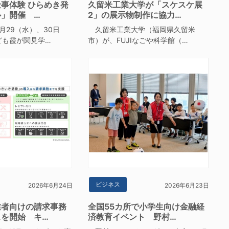
事体験 ひらめき発
久留米工業大学が「スケスケ展
ル」開催 …
2」の展示物制作に協力…
29（水）、30日
久留米工業大学（福岡県久留米
ども霞が関見学…
市）が、FUJIなごや科学館（…
ビジネス
2026年6月24日
2026年6月23日
業者向けの請求事務
全国55カ所で小学生向け金融経
スを開始 キ…
済教育イベント 野村…