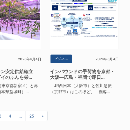
ビジネス
2026年6月4日
2026年6月4日
ジン安定供給確立
インバウンドの手荷物を京都・
ゴイのふんを栄…
大阪―広島・福岡で即日…
（東京都新宿区）と再
JR西日本（大阪市）と佐川急便
熊本県益城町）…
（京都市）はこのほど、「顧客…
3
4
…
25
»
次へ