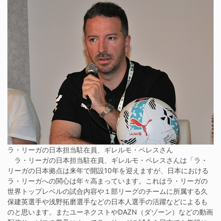
ラ・リーガの日本担当駐在員、ギレルモ・ペレスさん
ラ・リーガの日本担当駐在員、ギレルモ・ペレスさんは「ラ・
リーガの日本拠点は来年で開設10年を迎えますが、日本における
ラ・リーガへの関心は年々高まっています。これはラ・リーガの
世界トップレベルの試合内容や１部リーグのチームに所属する久
保建英選手や浅野拓磨選手などの日本人選手の活躍などによるも
のと思います。またユーネクストやDAZN（ダゾーン）などの動画