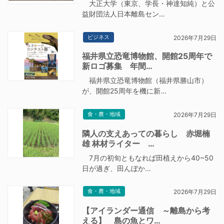
大正大学（東京、学長・神達知純）と公
益財団法人日本離島セン…
ビジネス
2026年7月29日
福井県立恐竜博物館、開館25周年で
新ロゴ募集 年間…
福井県立恐竜博物館（福井県勝山市）
が、開館25周年を機に新…
食・農・地域
2026年7月29日
隣人の支えあっての暮らし 赤堀楠
雄 林材ライター …
7月の初旬ともなれば田植えから40~50
日が過ぎ、田んぼか…
食・農・地域
2026年7月29日
【アイランダー通信 ～離島から考
える】 島の魚とワ…