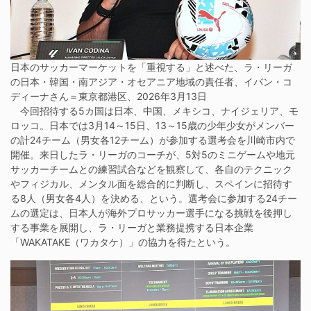
日本のサッカーマーケットを「重視する」と述べた、ラ・リーガ
の日本・韓国・南アジア・オセアニア地域の責任者、イバン・コ
ディーナさん＝東京都港区、2026年3月13日
今回招待する5カ国は日本、中国、メキシコ、ナイジェリア、モ
ロッコ。日本では3月14～15日、13～15歳の少年少女がメンバー
の計24チーム（男女各12チーム）が参加する選考会を川崎市内で
開催。来日したラ・リーガのコーチが、5対5のミニゲームや地元
サッカーチームとの練習試合などを観察して、各自のテクニック
やフィジカル、メンタル面を総合的に判断し、スペインに招待す
る8人（男女各4人）を決める、という。選考会に参加する24チー
ムの選定は、日本人が海外プロサッカー選手になる挑戦を後押し
する事業を展開し、ラ・リーガと業務提携する日本企業
「WAKATAKE（ワカタケ）」の協力を得たという。