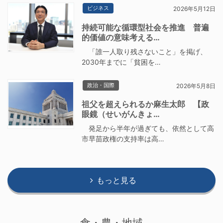
ビジネス
2026年5月12日
持続可能な循環型社会を推進 普遍
的価値の意味考える…
「誰一人取り残さないこと」を掲げ、
2030年までに「貧困を…
政治・国際
2026年5月8日
祖父を超えられるか麻生太郎 【政
眼鏡（せいがんきょ…
発足から半年が過ぎても、依然として高
市早苗政権の支持率は高…
もっと見る
食・農・地域