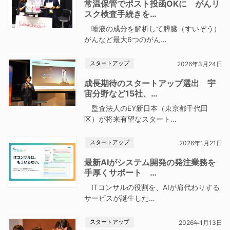
常温保管でポスト投函OKに がんリ
スク検査手続きを…
唾液の成分を解析して膵臓（すいぞう）
がんなど最大6つのがん…
スタートアップ
2026年3月24日
成長期待のスタートアップ選出 宇
宙分野など15社、…
監査法人のEY新日本（東京都千代田
区）が将来有望なスタート…
スタートアップ
2026年1月21日
最新AIがシステム開発の発注業務を
手厚くサポート …
ITコンサルの役割を、AIが肩代わりする
サービスが誕生した…
スタートアップ
2026年1月13日