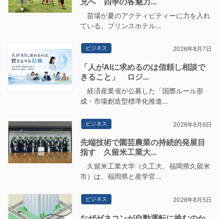
充へ 四季の各魅力…
苗場が夏のアクティビティーに力を入れ
ている。プリンスホテル…
ビジネス
2026年8月7日
「人がAIに求めるのは信頼し相談で
きること」 ロジ…
経済産業省が公募した「国際ルール形
成・市場創造型標準化推進…
ビジネス
2026年8月6日
先端技術で園芸農業の持続的発展目
指す 久留米工業大…
久留米工業大学（久工大、福岡県久留米
市）は、福岡県と産学官…
ビジネス
2026年8月5日
なぜゼネコンが自動運転に挑むのか