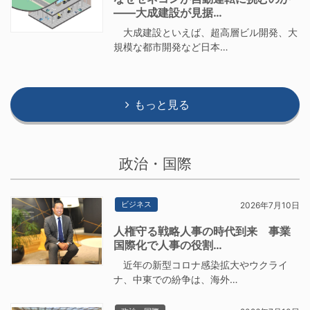
――大成建設が見据…
大成建設といえば、超高層ビル開発、大
規模な都市開発など日本…
もっと見る
政治・国際
ビジネス
2026年7月10日
人権守る戦略人事の時代到来 事業
国際化で人事の役割…
近年の新型コロナ感染拡大やウクライ
ナ、中東での紛争は、海外…