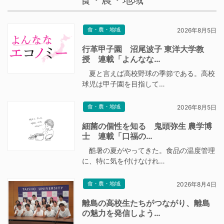
食・農・地域
2026年8月5日
行革甲子園 沼尾波子 東洋大学教
授 連載「よんなな…
夏と言えば高校野球の季節である。高校
球児は甲子園を目指して…
食・農・地域
2026年8月5日
細菌の個性を知る 鬼頭弥生 農学博
士 連載「口福の…
酷暑の夏がやってきた。食品の温度管理
に、特に気を付けなけれ…
食・農・地域
2026年8月4日
離島の高校生たちがつながり、離島
の魅力を発信しよう…