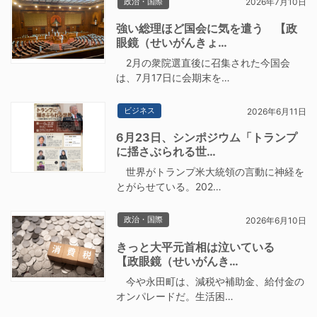
政治・国際
2026年7月10日
強い総理ほど国会に気を遣う 【政
眼鏡（せいがんきょ…
2月の衆院選直後に召集された今国会
は、7月17日に会期末を…
ビジネス
2026年6月11日
6月23日、シンポジウム「トランプ
に揺さぶられる世…
世界がトランプ米大統領の言動に神経を
とがらせている。202…
政治・国際
2026年6月10日
きっと大平元首相は泣いている
【政眼鏡（せいがんき…
今や永田町は、減税や補助金、給付金の
オンパレードだ。生活困…