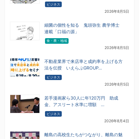
ビジネス
2026年8月5日
細菌の個性を知る 鬼頭弥生 農学博士
連載「口福の源」
食・農・地域
2026年8月5日
不動産業界で来店率と成約率を上げる方
法を伝授 いえらぶGROUP…
ビジネス
2026年8月5日
若手漫画家ら30人に年120万円 助成
金、アスリート水準に増額 …
ビジネス
2026年8月4日
離島の高校生たちがつながり、離島の魅