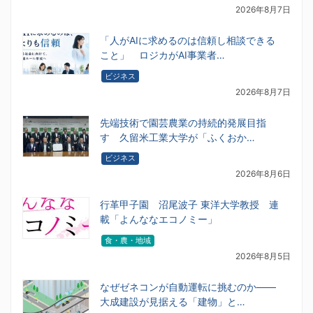
2026年8月7日
「人がAIに求めるのは信頼し相談できる
こと」 ロジカがAI事業者…
ビジネス
2026年8月7日
先端技術で園芸農業の持続的発展目指
す 久留米工業大学が「ふくおか…
ビジネス
2026年8月6日
行革甲子園 沼尾波子 東洋大学教授 連
載「よんななエコノミー」
食・農・地域
2026年8月5日
なぜゼネコンが自動運転に挑むのか――
大成建設が見据える「建物」と…