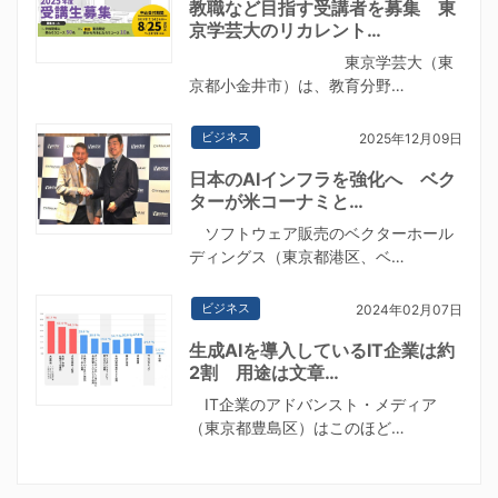
教職など目指す受講者を募集 東
京学芸大のリカレント…
東京学芸大（東
京都小金井市）は、教育分野…
ビジネス
2025年12月09日
日本のAIインフラを強化へ ベク
ターが米コーナミと…
ソフトウェア販売のベクターホール
ディングス（東京都港区、ベ…
ビジネス
2024年02月07日
生成AIを導入しているIT企業は約
2割 用途は文章…
IT企業のアドバンスト・メディア
（東京都豊島区）はこのほど…