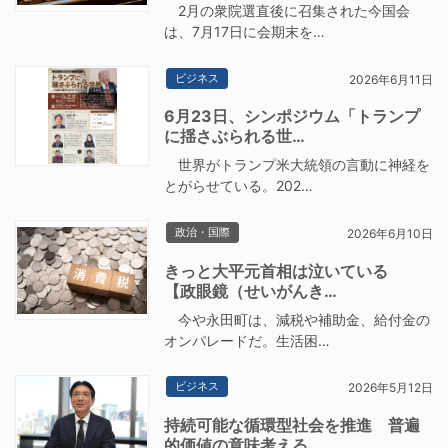
2月の衆院選直後に召集された今国会
は、7月17日に会期末を…
ビジネス
2026年6月11日
6月23日、シンポジウム「トランプ
に揺さぶられる世…
世界がトランプ米大統領の言動に神経を
とがらせている。202…
政治・国際
2026年6月10日
きっと大平元首相は泣いている
【政眼鏡（せいがんき…
今や永田町は、減税や補助金、給付金の
オンパレードだ。生活困…
ビジネス
2026年5月12日
持続可能な循環型社会を推進 普遍
的価値の意味考える…