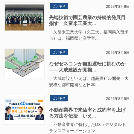
ビジネス
2026年8月6日
先端技術で園芸農業の持続的発展目
指す 久留米工業大…
久留米工業大学（久工大、福岡県久留米
市）は、福岡県と産学官…
ビジネス
2026年8月5日
なぜゼネコンが自動運転に挑むのか
――大成建設が見据…
大成建設といえば、超高層ビル開発、大
規模な都市開発など日本…
ビジネス
2026年8月5日
不動産業界で来店率と成約率を上げ
る方法を伝授 いえ…
不動産業界に特化したDX（デジタルト
ランスフォーメーション…