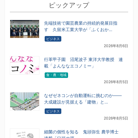
ピックアップ
先端技術で園芸農業の持続的発展目指
す 久留米工業大学が「ふくおか…
ビジネス
2026年8月6日
行革甲子園 沼尾波子 東洋大学教授 連
載「よんななエコノミー」
食・農・地域
2026年8月5日
なぜゼネコンが自動運転に挑むのか――
大成建設が見据える「建物」と…
ビジネス
2026年8月5日
細菌の個性を知る 鬼頭弥生 農学博士