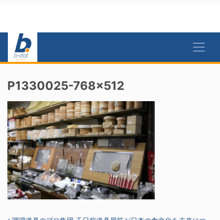
P1330025-768×512