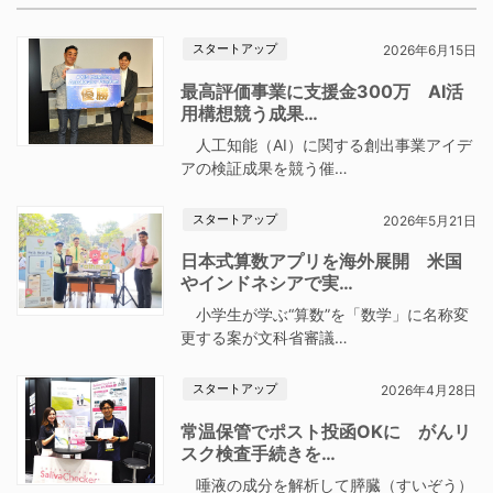
スタートアップ
2026年6月15日
最高評価事業に支援金300万 AI活
用構想競う成果…
人工知能（AI）に関する創出事業アイデ
アの検証成果を競う催…
スタートアップ
2026年5月21日
日本式算数アプリを海外展開 米国
やインドネシアで実…
小学生が学ぶ“算数”を「数学」に名称変
更する案が文科省審議…
スタートアップ
2026年4月28日
常温保管でポスト投函OKに がんリ
スク検査手続きを…
唾液の成分を解析して膵臓（すいぞう）