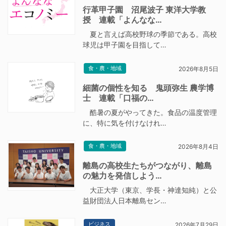
行革甲子園 沼尾波子 東洋大学教
授 連載「よんなな…
夏と言えば高校野球の季節である。高校
球児は甲子園を目指して…
食・農・地域
2026年8月5日
細菌の個性を知る 鬼頭弥生 農学博
士 連載「口福の…
酷暑の夏がやってきた。食品の温度管理
に、特に気を付けなけれ…
食・農・地域
2026年8月4日
離島の高校生たちがつながり、離島
の魅力を発信しよう…
大正大学（東京、学長・神達知純）と公
益財団法人日本離島セン…
ビジネス
2026年7月29日