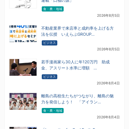
連載「口福の源」
食・農・地域
2026年8月5日
不動産業界で来店率と成約率を上げる方
法を伝授 いえらぶGROUP…
ビジネス
2026年8月5日
若手漫画家ら30人に年120万円 助成
金、アスリート水準に増額 …
ビジネス
2026年8月4日
離島の高校生たちがつながり、離島の魅
力を発信しよう！ 「アイラン…
食・農・地域
2026年8月4日