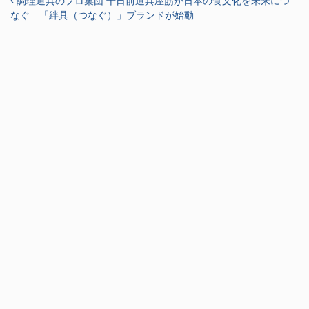
投稿ナビゲーション
調理道具のプロ集団 千日前道具屋筋が日本の食文化を未来につ
なぐ 「絆具（つなぐ）」ブランドが始動