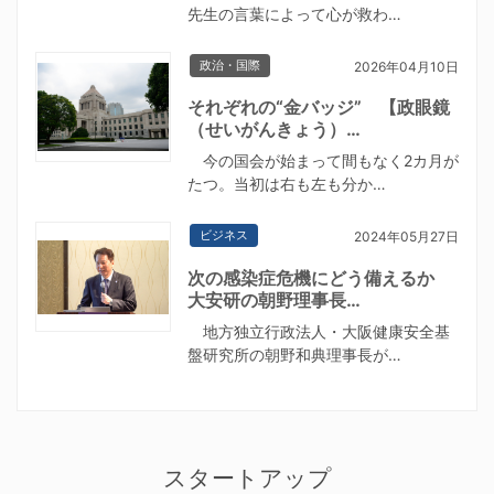
先生の言葉によって心が救わ…
政治・国際
2026年04月10日
それぞれの“金バッジ” 【政眼鏡
（せいがんきょう）…
今の国会が始まって間もなく2カ月が
たつ。当初は右も左も分か…
ビジネス
2024年05月27日
次の感染症危機にどう備えるか
大安研の朝野理事長…
地方独立行政法人・大阪健康安全基
盤研究所の朝野和典理事長が…
スタートアップ