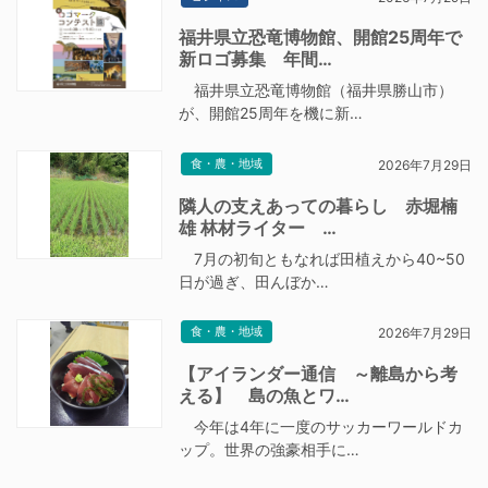
福井県立恐竜博物館、開館25周年で
新ロゴ募集 年間…
福井県立恐竜博物館（福井県勝山市）
が、開館25周年を機に新…
食・農・地域
2026年7月29日
隣人の支えあっての暮らし 赤堀楠
雄 林材ライター …
7月の初旬ともなれば田植えから40~50
日が過ぎ、田んぼか…
食・農・地域
2026年7月29日
【アイランダー通信 ～離島から考
える】 島の魚とワ…
今年は4年に一度のサッカーワールドカ
ップ。世界の強豪相手に…