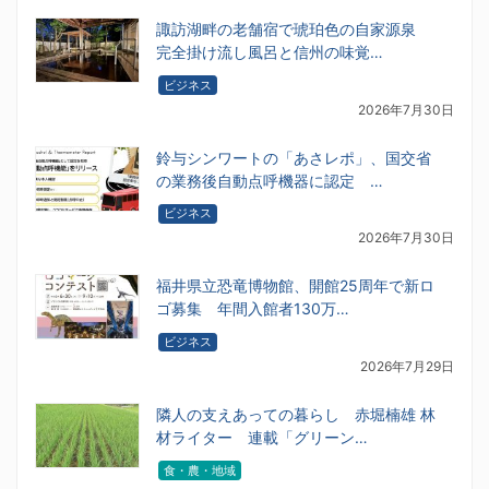
諏訪湖畔の老舗宿で琥珀色の自家源泉
完全掛け流し風呂と信州の味覚…
ビジネス
2026年7月30日
鈴与シンワートの「あさレポ」、国交省
の業務後自動点呼機器に認定 …
ビジネス
2026年7月30日
福井県立恐竜博物館、開館25周年で新ロ
ゴ募集 年間入館者130万…
ビジネス
2026年7月29日
隣人の支えあっての暮らし 赤堀楠雄 林
材ライター 連載「グリーン…
食・農・地域