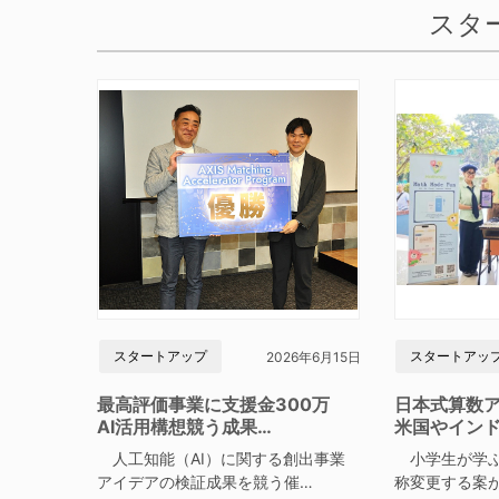
スタ
スタートアップ
スタートアッ
2026年6月15日
最高評価事業に支援金300万
日本式算数
AI活用構想競う成果…
米国やイン
人工知能（AI）に関する創出事業
小学生が学ぶ
アイデアの検証成果を競う催…
称変更する案