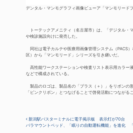
デンタル・マンモグラフィ画像ビューア「マンモリード
トーテックアメニティ（名古屋市）は、「デジタル・マ
や検診施設向けに発売した。
同社は電子カルテや医療用画像管理システム（PACS
区）から「マンモリード」シリーズを引き継いだ。
高性能ワークステーションや検査リスト表示用カラー液
などで構成されている。
製品のロゴは、製品名の「プラス（＋）」をリボンの形
「ピンクリボン」とつなげることで啓発活動につながる
投稿ナビゲーション
新潟駅バスターミナルに電子掲示板 表示灯が70台
パラマウントベッド、「眠りの自動運転機能」を進化 「Acti