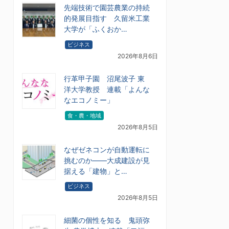
先端技術で園芸農業の持続
的発展目指す 久留米工業
大学が「ふくおか…
ビジネス
2026年8月6日
行革甲子園 沼尾波子 東
洋大学教授 連載「よんな
なエコノミー」
食・農・地域
2026年8月5日
なぜゼネコンが自動運転に
挑むのか――大成建設が見
据える「建物」と…
ビジネス
2026年8月5日
細菌の個性を知る 鬼頭弥