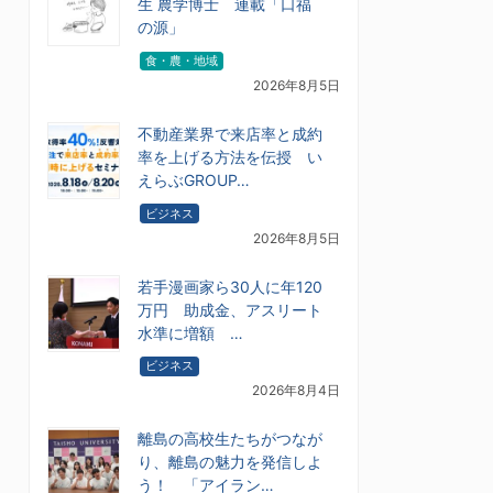
生 農学博士 連載「口福
の源」
食・農・地域
2026年8月5日
不動産業界で来店率と成約
率を上げる方法を伝授 い
えらぶGROUP…
ビジネス
2026年8月5日
若手漫画家ら30人に年120
万円 助成金、アスリート
水準に増額 …
ビジネス
2026年8月4日
離島の高校生たちがつなが
り、離島の魅力を発信しよ
う！ 「アイラン…