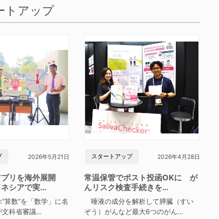
ートアップ
プ
スタートアップ
2026年5月21日
2026年4月28日
アプリを海外展開
常温保管でポスト投函OKに が
ドネシアで実…
んリスク検査手続きを…
“算数”を「数学」に名
唾液の成分を解析して膵臓（すい
が文科省審議…
ぞう）がんなど最大6つのがん…