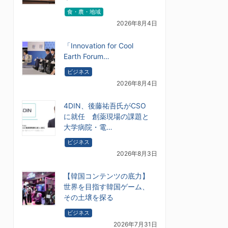
食・農・地域
2026年8月4日
「Innovation for Cool
Earth Forum…
ビジネス
2026年8月4日
4DIN、後藤祐吾氏がCSO
に就任 創薬現場の課題と
大学病院・電…
ビジネス
2026年8月3日
【韓国コンテンツの底力】
世界を目指す韓国ゲーム、
その土壌を探る
ビジネス
2026年7月31日