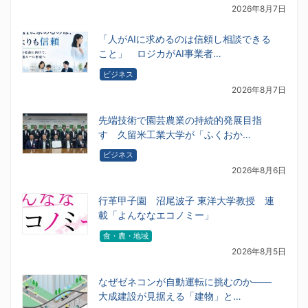
2026年8月7日
「人がAIに求めるのは信頼し相談できる
こと」 ロジカがAI事業者…
ビジネス
2026年8月7日
先端技術で園芸農業の持続的発展目指
す 久留米工業大学が「ふくおか…
ビジネス
2026年8月6日
行革甲子園 沼尾波子 東洋大学教授 連
載「よんななエコノミー」
食・農・地域
2026年8月5日
なぜゼネコンが自動運転に挑むのか――
大成建設が見据える「建物」と…