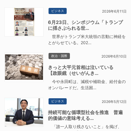
ビジネス
2026年6月11日
6月23日、シンポジウム「トランプ
に揺さぶられる世…
世界がトランプ米大統領の言動に神経を
とがらせている。202…
政治・国際
2026年6月10日
きっと大平元首相は泣いている
【政眼鏡（せいがんき…
今や永田町は、減税や補助金、給付金の
オンパレードだ。生活困…
ビジネス
2026年5月12日
持続可能な循環型社会を推進 普遍
的価値の意味考える…
「誰一人取り残さないこと」を掲げ、