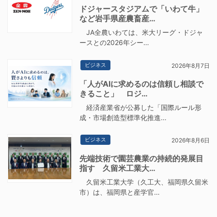
ドジャースタジアムで「いわて牛」
など岩手県産農畜産…
JA全農いわては、米大リーグ・ドジャ
ースとの2026年シー…
ビジネス
2026年8月7日
「人がAIに求めるのは信頼し相談で
きること」 ロジ…
経済産業省が公募した「国際ルール形
成・市場創造型標準化推進…
ビジネス
2026年8月6日
先端技術で園芸農業の持続的発展目
指す 久留米工業大…
久留米工業大学（久工大、福岡県久留米
市）は、福岡県と産学官…