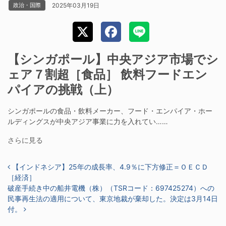
2025年03月19日
政治・国際
【シンガポール】中央アジア市場でシ
ェア７割超［食品］ 飲料フードエン
パイアの挑戦（上）
シンガポールの食品・飲料メーカー、フード・エンパイア・ホー
ルディングスが中央アジア事業に力を入れてい……
さらに見る
投稿ナビゲーション
【インドネシア】25年の成長率、4.9％に下方修正＝ＯＥＣＤ
［経済］
破産手続き中の船井電機（株）（TSRコード：697425274）への
民事再生法の適用について、東京地裁が棄却した。決定は3月14日
付。