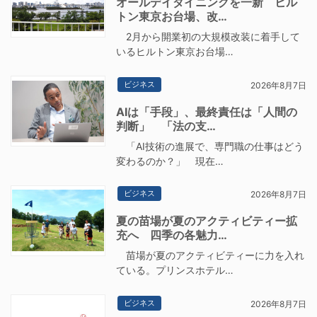
オールデイダイニングを一新 ヒル
トン東京お台場、改…
2月から開業初の大規模改装に着手して
いるヒルトン東京お台場…
ビジネス
2026年8月7日
AIは「手段」、最終責任は「人間の
判断」 「法の支…
「AI技術の進展で、専門職の仕事はどう
変わるのか？」 現在…
ビジネス
2026年8月7日
夏の苗場が夏のアクティビティー拡
充へ 四季の各魅力…
苗場が夏のアクティビティーに力を入れ
ている。プリンスホテル…
ビジネス
2026年8月7日