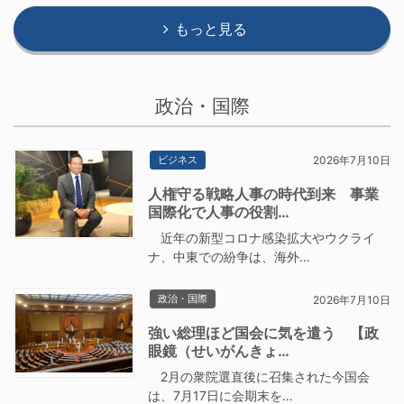
もっと見る
政治・国際
ビジネス
2026年7月10日
人権守る戦略人事の時代到来 事業
国際化で人事の役割…
近年の新型コロナ感染拡大やウクライ
ナ、中東での紛争は、海外…
政治・国際
2026年7月10日
強い総理ほど国会に気を遣う 【政
眼鏡（せいがんきょ…
2月の衆院選直後に召集された今国会
は、7月17日に会期末を…