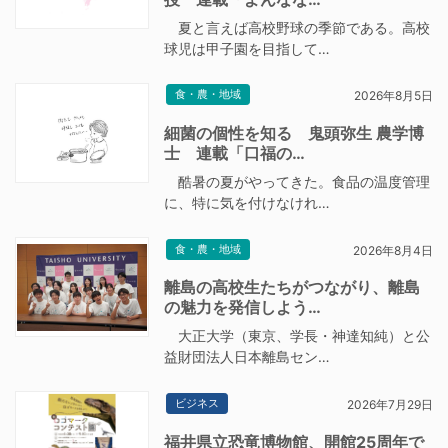
夏と言えば高校野球の季節である。高校
球児は甲子園を目指して…
食・農・地域
2026年8月5日
細菌の個性を知る 鬼頭弥生 農学博
士 連載「口福の…
酷暑の夏がやってきた。食品の温度管理
に、特に気を付けなけれ…
食・農・地域
2026年8月4日
離島の高校生たちがつながり、離島
の魅力を発信しよう…
大正大学（東京、学長・神達知純）と公
益財団法人日本離島セン…
ビジネス
2026年7月29日
福井県立恐竜博物館、開館25周年で