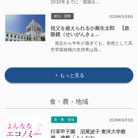
2030年までに「貧困を…
政治・国際
2026年5月8日
祖父を超えられるか麻生太郎 【政
眼鏡（せいがんきょ…
発足から半年が過ぎても、依然として高
市早苗政権の支持率は高…
もっと見る
食・農・地域
食・農・地域
2026年8月5日
行革甲子園 沼尾波子 東洋大学教
授 連載「よんなな…