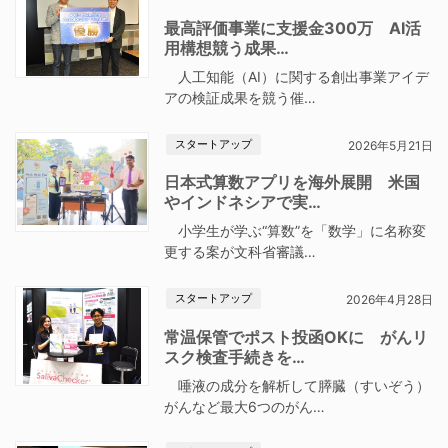
最高評価事業に支援金300万 AI活
用構想競う成果…
人工知能（AI）に関する創出事業アイデ
アの検証成果を競う催…
スタートアップ
2026年5月21日
日本式算数アプリを海外展開 米国
やインドネシアで実…
小学生が学ぶ“算数”を「数学」に名称変
更する案が文科省審議…
スタートアップ
2026年4月28日
常温保管でポスト投函OKに がんリ
スク検査手続きを…
唾液の成分を解析して膵臓（すいぞう）
がんなど最大6つのがん…