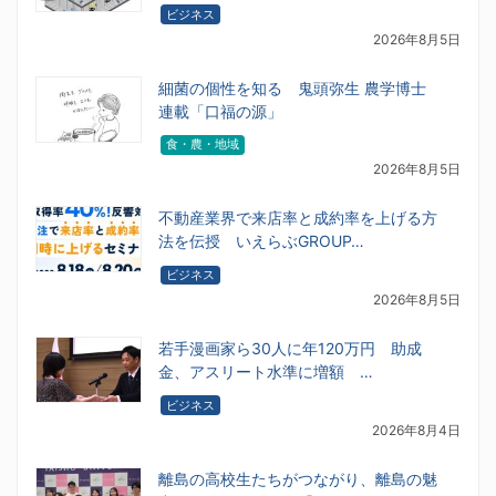
ビジネス
2026年8月5日
細菌の個性を知る 鬼頭弥生 農学博士
連載「口福の源」
食・農・地域
2026年8月5日
不動産業界で来店率と成約率を上げる方
法を伝授 いえらぶGROUP…
ビジネス
2026年8月5日
若手漫画家ら30人に年120万円 助成
金、アスリート水準に増額 …
ビジネス
2026年8月4日
離島の高校生たちがつながり、離島の魅