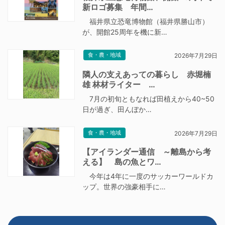
新ロゴ募集 年間…
福井県立恐竜博物館（福井県勝山市）
が、開館25周年を機に新…
食・農・地域
2026年7月29日
隣人の支えあっての暮らし 赤堀楠
雄 林材ライター …
7月の初旬ともなれば田植えから40~50
日が過ぎ、田んぼか…
食・農・地域
2026年7月29日
【アイランダー通信 ～離島から考
える】 島の魚とワ…
今年は4年に一度のサッカーワールドカ
ップ。世界の強豪相手に…