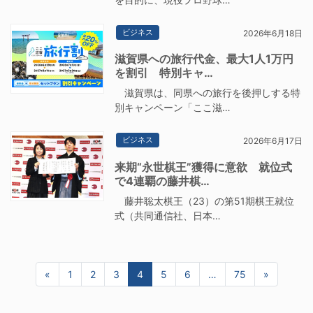
ビジネス
2026年6月18日
滋賀県への旅行代金、最大1人1万円
を割引 特別キャ…
滋賀県は、同県への旅行を後押しする特
別キャンペーン「ここ滋…
ビジネス
2026年6月17日
来期“永世棋王”獲得に意欲 就位式
で4連覇の藤井棋…
藤井聡太棋王（23）の第51期棋王就位
式（共同通信社、日本…
«
前へ
1
2
3
4
5
6
…
75
»
次へ