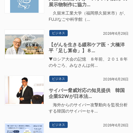
展示物制作に協力…
久留米工業大学（福岡県久留米市）が、
FUJIなごや科学館（…
ビジネス
2026年6月29日
【がんを生きる緩和ケア医・大橋洋
平「足し算命」】８…
▼ロシア大会の記憶 ８年前、２０１８年
の今ごろ、みなさんは何…
ビジネス
2026年6月26日
サイバー脅威対応の知見提供 韓国
企業S2Wが日本法…
海外からのサイバー攻撃動向を監視分析
する韓国のサイバーセキ…
ビジネス
2026年6月26日