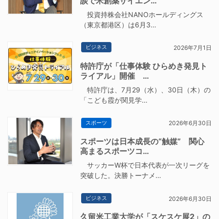
談で米創薬サイエン…
投資持株会社NANOホールディングス
（東京都港区）は6月3…
ビジネス
2026年7月1日
特許庁が「仕事体験 ひらめき発見ト
ライアル」開催 …
特許庁は、7月29（水）、30日（木）の
「こども霞が関見学…
スポーツ
2026年6月30日
スポーツは日本成長の“触媒” 関心
高まるスポーツコ…
サッカーW杯で日本代表が一次リーグを
突破した。決勝トーナメ…
ビジネス
2026年6月30日
久留米工業大学が「スケスケ展2」の