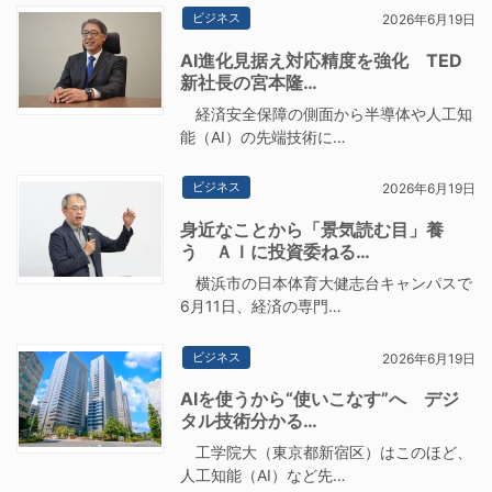
ビジネス
2026年6月19日
AI進化見据え対応精度を強化 TED
新社長の宮本隆…
経済安全保障の側面から半導体や人工知
能（AI）の先端技術に…
ビジネス
2026年6月19日
身近なことから「景気読む目」養
う ＡＩに投資委ねる…
横浜市の日本体育大健志台キャンパスで
6月11日、経済の専門…
ビジネス
2026年6月19日
AIを使うから“使いこなす”へ デジ
タル技術分かる…
工学院大（東京都新宿区）はこのほど、
人工知能（AI）など先…