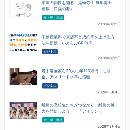
細菌の個性を知る 鬼頭弥生 農学博士
連載「口福の源」
食・農・地域
2026年8月5日
不動産業界で来店率と成約率を上げる方
法を伝授 いえらぶGROUP…
ビジネス
2026年8月5日
若手漫画家ら30人に年120万円 助成
金、アスリート水準に増額 …
ビジネス
2026年8月4日
離島の高校生たちがつながり、離島の魅
力を発信しよう！ 「アイラン…
食・農・地域
2026年8月4日