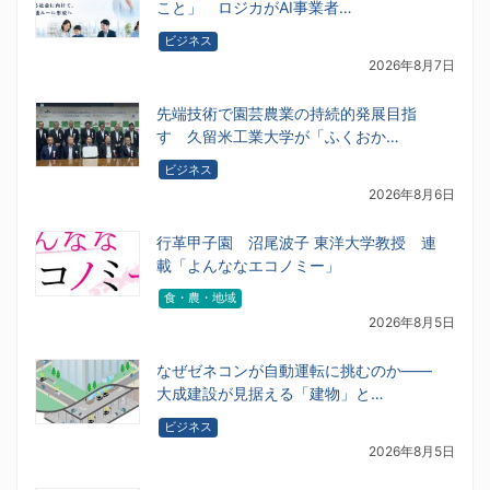
こと」 ロジカがAI事業者…
ビジネス
2026年8月7日
先端技術で園芸農業の持続的発展目指
す 久留米工業大学が「ふくおか…
ビジネス
2026年8月6日
行革甲子園 沼尾波子 東洋大学教授 連
載「よんななエコノミー」
食・農・地域
2026年8月5日
なぜゼネコンが自動運転に挑むのか――
大成建設が見据える「建物」と…
ビジネス
2026年8月5日