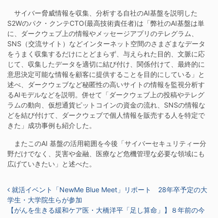
サイバー脅威情報を収集、分析する自社のAI基盤を説明した
S2Wのパク・クンテCTO(最高技術責任者)は「弊社のAI基盤は単
に、ダークウェブ上の情報やメッセージアプリのテレグラム、
SNS（交流サイト）などインターネット空間のさまざまなデータ
をうまく収集するだけにとどまらず、与えられた目的、文脈に応
じて、収集したデータを適切に結び付け、関係付けて、最終的に
意思決定可能な情報を顧客に提供することを目的にしている」と
述べ、ダークウェブなど秘匿性の高いサイトの情報を監視分析す
るAIモデルなどを説明。併せて「ダークウェブ上の投稿やテレグ
ラムの動向、仮想通貨ピットコインの資金の流れ、SNSの情報な
どを結び付けて、ダークウェブで個人情報を販売する人を特定で
きた」成功事例も紹介した。
またこのAI 基盤の活用範囲を今後「サイバーセキュリティー分
野だけでなく、災害や金融、医療など危機管理な必要な領域にも
広げていきたい」と述べた。
投稿ナビゲーション
就活イベント「NewMe Blue Meet」リポート 28年卒予定の大
学生・大学院生らが参加
【がんを生きる緩和ケア医・大橋洋平「足し算命」】８年前の今