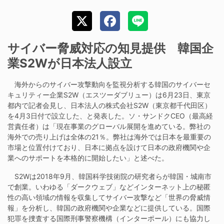
サイバー脅威対応の知見提供 韓国企
業S2Wが日本法人設立
海外からのサイバー攻撃動向を監視分析する韓国のサイバーセ
キュリティー企業S2W（エスツーダブリュー）は6月23日、東京
都内で記者会見し、日本法人の株式会社S2W（東京都千代田区）
を4月3日付で設立した、と発表した。ソ・サンドクCEO（最高経
営責任者）は「現在事業のグローバル展開を進めている。弊社の
海外での売り上げは全体の21％。弊社は海外では日本を最重要の
市場と位置付けており、日本に拠点を設けて日本の政府機関や企
業へのサポートを本格的に開始したい」と述べた。
S2Wは2018年9月、韓国科学技術院の研究者らが韓国・城南市
で創業。いわゆる「ダークウェブ」などインターネット上の秘匿
性の高い領域の情報を収集してサイバー攻撃など「世界の脅威情
報」を分析し、韓国の政府機関や企業などに提供している。国際
犯罪を捜査する国際刑事警察機構（インターポール）にも協力し