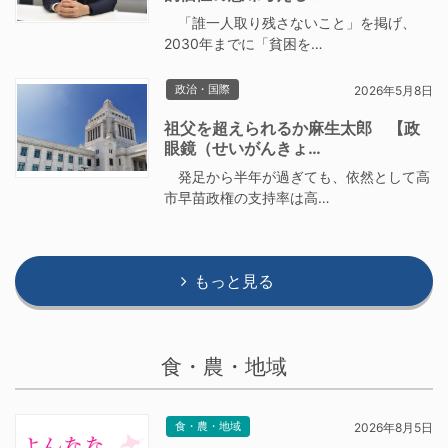
「誰一人取り残さないこと」を掲げ、
2030年までに「貧困を…
政治・国際
2026年5月8日
祖父を超えられるか麻生太郎 【政
眼鏡（せいがんきょ…
発足から半年が過ぎても、依然として高
市早苗政権の支持率は高…
もっと見る
食・農・地域
食・農・地域
2026年8月5日