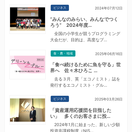
ビジネス
2024年07月12日
“みんなのみらい、みんなでつく
ろう” 2024年度…
全国の小学生が競うプログラミング
大会だが、目的は、高度なプ…
食・農・地域
2025年06月16日
「食べ続けるために魚を守る」世
界へ 佐々木ひろこ …
去る３月、英「エコノミスト」誌を
発行するエコノミスト・グル…
ビジネス
2025年03月26日
「資産運用応援団を目指した
い」 多くのお客さまに投…
2024年1月に始まった、新しい少額
投資非課税制度（NIS…