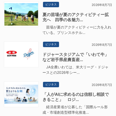
ビジネス
2026年8月7日
夏の苗場が夏のアクティビティー拡
充へ 四季の各魅力…
苗場が夏のアクティビティーに力を入れ
ている。プリンスホテル…
ビジネス
2026年8月7日
ドジャースタジアムで「いわて牛」
など岩手県産農畜産…
JA全農いわては、米大リーグ・ドジャ
ースとの2026年シー…
ビジネス
2026年8月7日
「人がAIに求めるのは信頼し相談で
きること」 ロジ…
経済産業省が公募した「国際ルール形
成・市場創造型標準化推進…