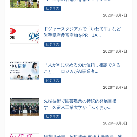
ビジネス
2026年8月7日
ドジャースタジアムで「いわて牛」など
岩手県産農畜産物をPR JA…
ビジネス
2026年8月7日
「人がAIに求めるのは信頼し相談できる
こと」 ロジカがAI事業者…
ビジネス
2026年8月7日
先端技術で園芸農業の持続的発展目指
す 久留米工業大学が「ふくおか…
ビジネス
2026年8月6日
行革甲子園 沼尾波子 東洋大学教授 連