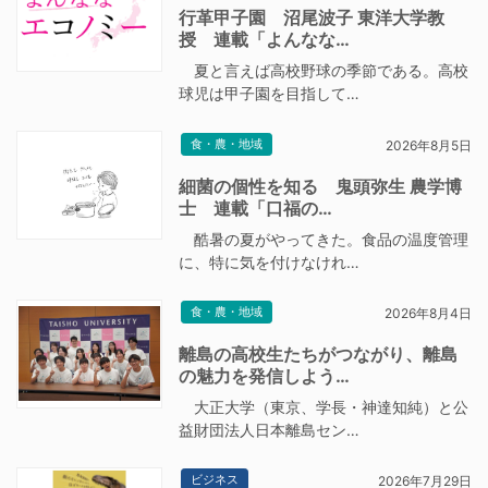
行革甲子園 沼尾波子 東洋大学教
授 連載「よんなな…
夏と言えば高校野球の季節である。高校
球児は甲子園を目指して…
食・農・地域
2026年8月5日
細菌の個性を知る 鬼頭弥生 農学博
士 連載「口福の…
酷暑の夏がやってきた。食品の温度管理
に、特に気を付けなけれ…
食・農・地域
2026年8月4日
離島の高校生たちがつながり、離島
の魅力を発信しよう…
大正大学（東京、学長・神達知純）と公
益財団法人日本離島セン…
ビジネス
2026年7月29日