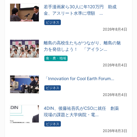
若手漫画家ら30人に年120万円 助成
金、アスリート水準に増額 …
ビジネス
2026年8月4日
離島の高校生たちがつながり、離島の魅
力を発信しよう！ 「アイラン…
食・農・地域
2026年8月4日
「Innovation for Cool Earth Forum…
ビジネス
2026年8月4日
4DIN、後藤祐吾氏がCSOに就任 創薬
現場の課題と大学病院・電…
ビジネス
2026年8月3日