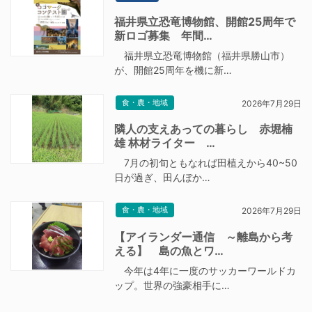
福井県立恐竜博物館、開館25周年で
新ロゴ募集 年間…
福井県立恐竜博物館（福井県勝山市）
が、開館25周年を機に新…
食・農・地域
2026年7月29日
隣人の支えあっての暮らし 赤堀楠
雄 林材ライター …
7月の初旬ともなれば田植えから40~50
日が過ぎ、田んぼか…
食・農・地域
2026年7月29日
【アイランダー通信 ～離島から考
える】 島の魚とワ…
今年は4年に一度のサッカーワールドカ
ップ。世界の強豪相手に…