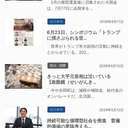
2月の衆院選直後に召集された今国会
は、7月17日に会期末を…
ビジネス
2026年6月11日
6月23日、シンポジウム「トランプ
に揺さぶられる世…
世界がトランプ米大統領の言動に神経を
とがらせている。202…
政治・国際
2026年6月10日
きっと大平元首相は泣いている
【政眼鏡（せいがんき…
今や永田町は、減税や補助金、給付金の
オンパレードだ。生活困…
ビジネス
2026年5月12日
持続可能な循環型社会を推進 普遍
的価値の意味考える…