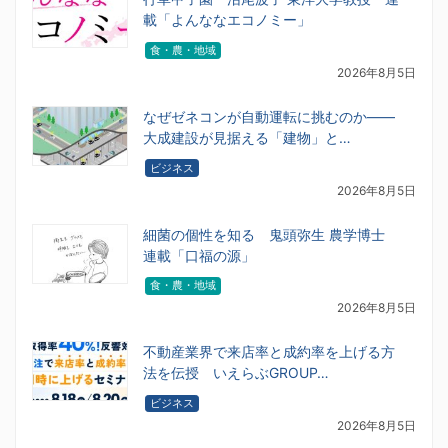
載「よんななエコノミー」
食・農・地域
2026年8月5日
なぜゼネコンが自動運転に挑むのか――
大成建設が見据える「建物」と…
ビジネス
2026年8月5日
細菌の個性を知る 鬼頭弥生 農学博士
連載「口福の源」
食・農・地域
2026年8月5日
不動産業界で来店率と成約率を上げる方
法を伝授 いえらぶGROUP…
ビジネス
2026年8月5日