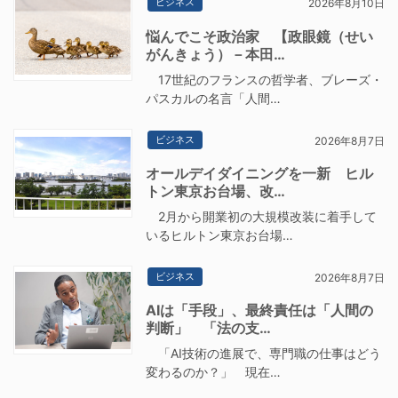
ビジネス
2026年8月10日
悩んでこそ政治家 【政眼鏡（せい
がんきょう）－本田…
17世紀のフランスの哲学者、ブレーズ・
パスカルの名言「人間…
ビジネス
2026年8月7日
オールデイダイニングを一新 ヒル
トン東京お台場、改…
2月から開業初の大規模改装に着手して
いるヒルトン東京お台場…
ビジネス
2026年8月7日
AIは「手段」、最終責任は「人間の
判断」 「法の支…
「AI技術の進展で、専門職の仕事はどう
変わるのか？」 現在…