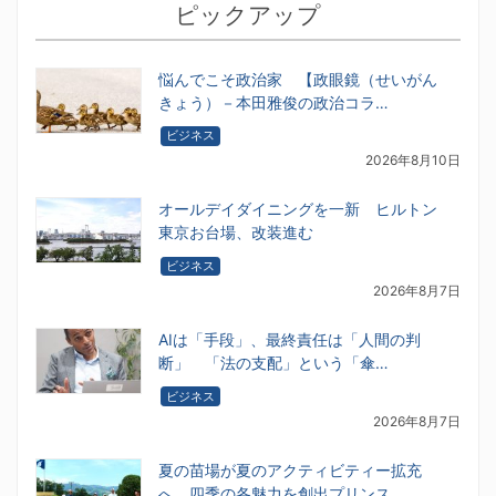
ピックアップ
悩んでこそ政治家 【政眼鏡（せいがん
きょう）－本田雅俊の政治コラ…
ビジネス
2026年8月10日
オールデイダイニングを一新 ヒルトン
東京お台場、改装進む
ビジネス
2026年8月7日
AIは「手段」、最終責任は「人間の判
断」 「法の支配」という「傘…
ビジネス
2026年8月7日
夏の苗場が夏のアクティビティー拡充
へ 四季の各魅力を創出プリンス…