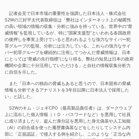
記者会見で日本市場の重要性を強調した日本法人・株式会社
S2Wの三好平太代表取締役は「弊社はインターネット上の秘匿性
の高い領域の情報の収集・分析に強みを持っている。世界中の“脅
威情報”を監視しているが、特に“国家支援型”といわれる各国政府
の後押しを事実上受けていると思われるような強力なサイバー犯
罪グループの監視、分析には注力している。これらの強力なサイ
バー犯罪グループを継続的に注視してつかんだ脅威情報は、日本
にとっては“脅威の先行指標”になり得る。弊社の知見は日本の政府
機関や企業に十分活用していただける」と自社の情報収集分析力
に自信を示した。
また「日本への独自の脅威もあると思うので、日本固有の脅威
情報も分析できるアナリストを3年目以降に日本法人で採用した
い」と話した。
S2Wのキム・ジェギCPO（最高製品責任者）は、ダークウェブ
上に流出した個人情報（ＩＤ・パスワードなど）を悪用して社員
に成り済ましたり、盗んだ身分証を悪用した身元偽装や人工知能
（AI）の顔合成を使った履歴書偽装などをしたりしてシステム内
部に「正規認証」で侵入する例を紹介し、このような「正当な内