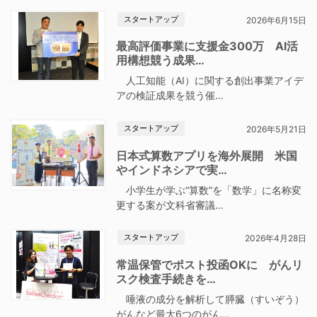
スタートアップ
2026年6月15日
最高評価事業に支援金300万 AI活
用構想競う成果…
人工知能（AI）に関する創出事業アイデ
アの検証成果を競う催…
スタートアップ
2026年5月21日
日本式算数アプリを海外展開 米国
やインドネシアで実…
小学生が学ぶ“算数”を「数学」に名称変
更する案が文科省審議…
スタートアップ
2026年4月28日
常温保管でポスト投函OKに がんリ
スク検査手続きを…
唾液の成分を解析して膵臓（すいぞう）
がんなど最大6つのがん…