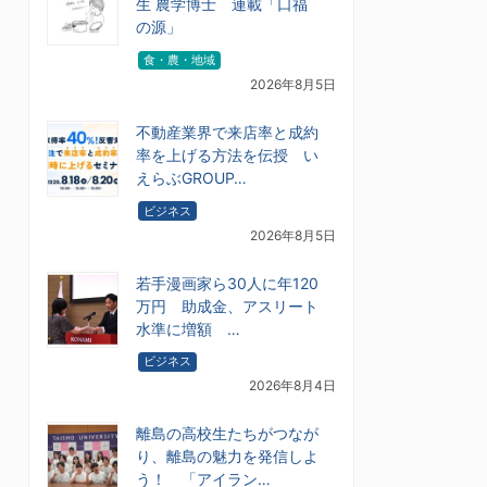
生 農学博士 連載「口福
の源」
食・農・地域
2026年8月5日
不動産業界で来店率と成約
率を上げる方法を伝授 い
えらぶGROUP…
ビジネス
2026年8月5日
若手漫画家ら30人に年120
万円 助成金、アスリート
水準に増額 …
ビジネス
2026年8月4日
離島の高校生たちがつなが
り、離島の魅力を発信しよ
う！ 「アイラン…