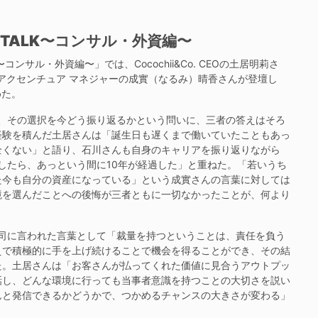
 TALK〜コンサル・外資編〜
〜コンサル・外資編〜」では、Cocochii&Co. CEOの土居明莉さ
、アクセンチュア マネジャーの成實（なるみ）晴香さんが登壇し
めた。
、その選択を今どう振り返るかという問いに、三者の答えはそろ
経験を積んだ土居さんは「誕生日も遅くまで働いていたこともあっ
全くない」と語り、石川さんも自身のキャリアを振り返りながら
したら、あっという間に10年が経過した」と重ねた。「若いうち
た今も自分の資産になっている」という成實さんの言葉に対しては
境を選んだことへの後悔が三者ともに一切なかったことが、何より
司に言われた言葉として「裁量を持つということは、責任を負う
えで積極的に手を上げ続けることで機会を得ることができ、その結
た。土居さんは「お客さんが払ってくれた価値に見合うアウトプッ
話し、どんな環境に行っても当事者意識を持つことの大切さを説い
んと発信できるかどうかで、つかめるチャンスの大きさが変わる」