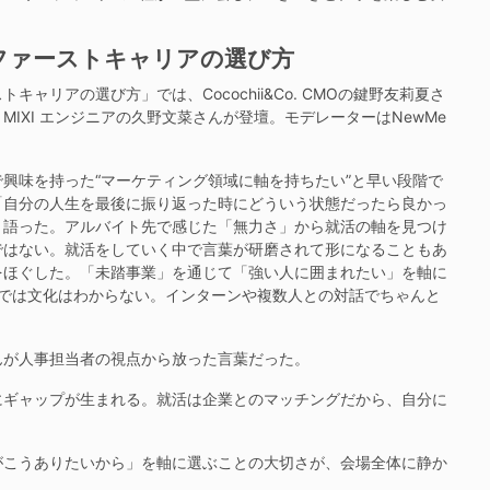
ファーストキャリアの選び方
キャリアの選び方」では、Cocochii&Co. CMOの鍵野友莉夏さ
IXI エンジニアの久野文菜さんが登壇。モデレーターはNewMe
興味を持った“マーケティング領域に軸を持ちたい”と早い段階で
「自分の人生を最後に振り返った時にどういう状態だったら良かっ
と語った。アルバイト先で感じた「無力さ」から就活の軸を見つけ
ではない。就活をしていく中で言葉が研磨されて形になることもあ
をほぐした。「未踏事業」を通じて「強い人に囲まれたい」を軸に
だけでは文化はわからない。インターンや複数人との対話でちゃんと
が人事担当者の視点から放った言葉だった。
ギャップが生まれる。就活は企業とのマッチングだから、自分に
こうありたいから」を軸に選ぶことの大切さが、会場全体に静か