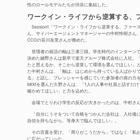
性のロールモデルたちが渋谷に集結した。
ワークイン・ライフから逆算する、
Session1「ワークイン・ライフから逆算する、ファースト
ん、サイバーエージェントマネージャーの中村怜樹さん、M
CCOの笹川友里さんが務めた。
登壇者の就活の軸は三者三様。学生時代のインターンで
決めた鍵野さんは新卒で楽天グループ株式会社に入社。
たと思えるか、そこから逆算して環境を選んでほしい」
た中村さんは、「軸は、はじめから持っている人ばかり
る」と話し、プレッシャーを感じていた参加者の肩の力
MIXIを選んだ久野さんは、「1人の人事や社員と話す
確かめてほしい」と力を込めた。
会場でとりわけ学生の反応が大きかったのは、中村さん
「自分にうそをついて合格をつかんだ会社は、入社後に
自信を持ちながら、等身大で臨んでほしい」。
その言葉を受け、「周りがこうだから」ではなく「私が
に広がっていった。