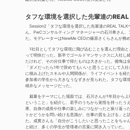
タフな環境を選択した先輩達のREAL
Session2「タフな環境を選択した先輩達のREAL TALK
ん、PwCコンサルティング マネージャーの石川希さん
た。モデレーターはNewMe CEOの篠原さくらさんが務
1社目としてタフな環境に飛び込むことを選んだ理由と
って明快だった。新卒でゴールドマンサックスに入社し
たけれど、その分仕事で得たものは大きかった。後悔は
「ダメだったら1年で辞めてもいいと思うことにして入社
に積み上げたスキルや人間関係が、ライフイベントを経
参加者の学生から大きなうなずきが見られた。タフな環
雄弁なメッセージだった。
裁量をテーマにした場面では、石川さんが1年目から上
ということ」を紹介し、若手のうちから覚悟を持ったう
果、自身の成長や仕事の楽しみにつながったと振り返っ
トかどうかを問い続ける意識が、仕事の質を上げる」と
た。成實さんも「自分がこうしたいと思ったことをちゃ
と続け、多くの学生が登壇者の言葉に聞き入っていた。