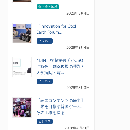
食・農・地域
2026年8月4日
「Innovation for Cool
Earth Forum…
ビジネス
2026年8月4日
4DIN、後藤祐吾氏がCSO
に就任 創薬現場の課題と
大学病院・電…
ビジネス
2026年8月3日
【韓国コンテンツの底力】
世界を目指す韓国ゲーム、
その土壌を探る
ビジネス
2026年7月31日