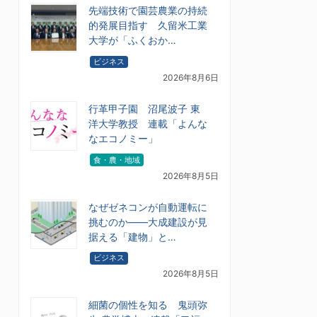
先端技術で園芸農業の持続
的発展目指す 久留米工業
大学が「ふくおか…
ビジネス
2026年8月6日
行革甲子園 沼尾波子 東
洋大学教授 連載「よんな
なエコノミー」
食・農・地域
2026年8月5日
なぜゼネコンが自動運転に
挑むのか――大成建設が見
据える「建物」と…
ビジネス
2026年8月5日
細菌の個性を知る 鬼頭弥