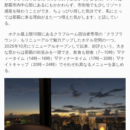
那覇市内中心部にあるにもかかわらず、市街地でも少しリゾート
感覚を味わうことができ、ちょっぴり得した気分です。私にとっ
ては那覇に来る理由がまた一つ増えた気がします」と話してい
る。
ホテル最上階10階にあるクラブルーム宿泊者専用の「クラブラ
ウンジ」もリニューアルで魅力アップしたホテル空間の一つ。
2025年10月にリニューアルオープンして以来、好評という。大き
な窓からは那覇の街並みを一望でき、飲食も朝食（7～10時）▽テ
ィータイム（14時～16時）▽ディナータイム（17時～20時）▽ナ
イトキャップ（20時～24時）でそれぞれ異なるメニューを楽しめ
る。