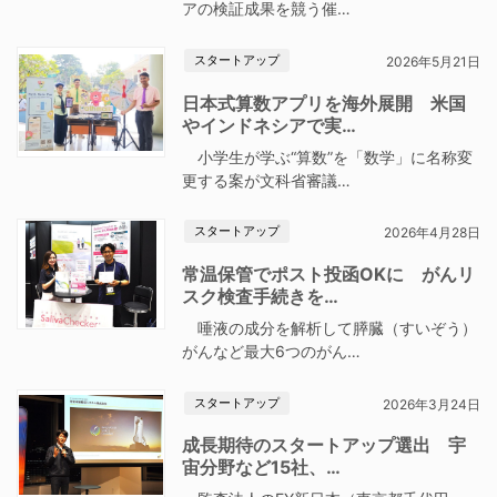
アの検証成果を競う催…
スタートアップ
2026年5月21日
日本式算数アプリを海外展開 米国
やインドネシアで実…
小学生が学ぶ“算数”を「数学」に名称変
更する案が文科省審議…
スタートアップ
2026年4月28日
常温保管でポスト投函OKに がんリ
スク検査手続きを…
唾液の成分を解析して膵臓（すいぞう）
がんなど最大6つのがん…
スタートアップ
2026年3月24日
成長期待のスタートアップ選出 宇
宙分野など15社、…