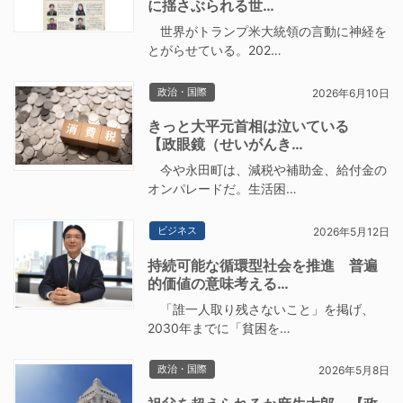
に揺さぶられる世…
世界がトランプ米大統領の言動に神経を
とがらせている。202…
政治・国際
2026年6月10日
きっと大平元首相は泣いている
【政眼鏡（せいがんき…
今や永田町は、減税や補助金、給付金の
オンパレードだ。生活困…
ビジネス
2026年5月12日
持続可能な循環型社会を推進 普遍
的価値の意味考える…
「誰一人取り残さないこと」を掲げ、
2030年までに「貧困を…
政治・国際
2026年5月8日