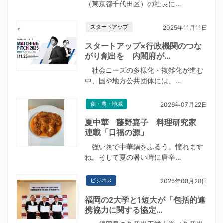
（東京都千代田区）の社長に…
スタートアップ
2025年11月11日
スタートアップ×行政機関のつな
がり創出を 内閣府が…
社会ニーズの多様化・複雑化が進む
中、国や地方公共団体には、…
食・農・地域
2026年07月22日
夏中華 藤野嘉子 料理研究家
連載「口福の源」
強い炎で中華鍋をふるう。憧れます
ね。そして夏の暑い時に唐辛…
ビジネス
2025年08月28日
福岡の2大学と1短大が「包括的連
携協力に関する協定…