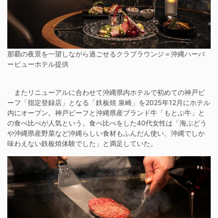
那覇の夜景を一望しながら過ごせるクラブラウンジ＝沖縄ハーバ
ービューホテル提供
またリニューアルに合わせて沖縄県内ホテルで初めての神戸ビ
ーフ「指定登録店」となる「鉄板焼 泉崎」を2025年12月にホテル
内にオープン。神戸ビーフと沖縄県産ブランド牛「もとぶ牛」と
の食べ比べが人気という。食べ比べをした40代女性は「海ぶどう
や沖縄県産野菜など沖縄らしい食材もふんだん使い、沖縄でしか
味わえない鉄板焼体験でした」と満足していた。