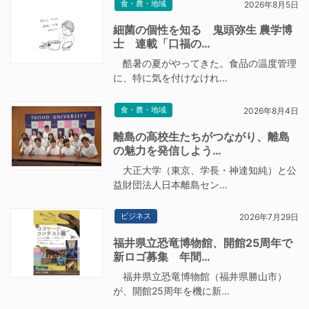
食・農・地域
2026年8月5日
細菌の個性を知る 鬼頭弥生 農学博
士 連載「口福の…
酷暑の夏がやってきた。食品の温度管理
に、特に気を付けなけれ…
食・農・地域
2026年8月4日
離島の高校生たちがつながり、離島
の魅力を発信しよう…
大正大学（東京、学長・神達知純）と公
益財団法人日本離島セン…
ビジネス
2026年7月29日
福井県立恐竜博物館、開館25周年で
新ロゴ募集 年間…
福井県立恐竜博物館（福井県勝山市）
が、開館25周年を機に新…