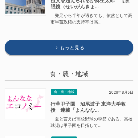
祖父を超えられるか麻生太郎 【政
眼鏡（せいがんきょ…
発足から半年が過ぎても、依然として高
市早苗政権の支持率は高…
もっと見る
食・農・地域
食・農・地域
2026年8月5日
行革甲子園 沼尾波子 東洋大学教
授 連載「よんなな…
夏と言えば高校野球の季節である。高校
球児は甲子園を目指して…