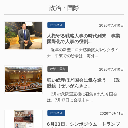
政治・国際
ビジネス
2026年7月10日
人権守る戦略人事の時代到来 事業
国際化で人事の役割…
近年の新型コロナ感染拡大やウクライ
ナ、中東での紛争は、海外…
政治・国際
2026年7月10日
強い総理ほど国会に気を遣う 【政
眼鏡（せいがんきょ…
2月の衆院選直後に召集された今国会
は、7月17日に会期末を…
ビジネス
2026年6月11日
6月23日、シンポジウム「トランプ