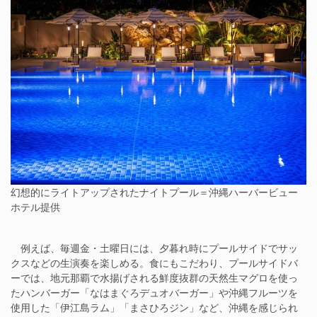
幻想的にライトアップされたナイトプール＝沖縄ハーバービュー
ホテル提供
例えば、毎週金・土曜日には、夕暮れ時にプールサイドでサッ
クスなどの生演奏を楽しめる。食にもこだわり、プールサイドバ
ーでは、地元那覇で水揚げされる鮮度抜群の天然生マグロを使っ
たハンバーガー「なはまぐろデュオバーガー」や沖縄フルーツを
使用した「伊江島ラム」「まさひろジン」など、沖縄を感じられ