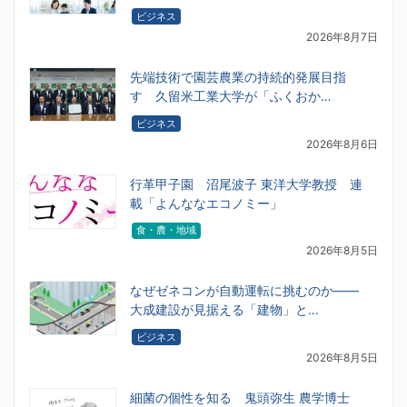
ビジネス
2026年8月7日
先端技術で園芸農業の持続的発展目指
す 久留米工業大学が「ふくおか…
ビジネス
2026年8月6日
行革甲子園 沼尾波子 東洋大学教授 連
載「よんななエコノミー」
食・農・地域
2026年8月5日
なぜゼネコンが自動運転に挑むのか――
大成建設が見据える「建物」と…
ビジネス
2026年8月5日
細菌の個性を知る 鬼頭弥生 農学博士