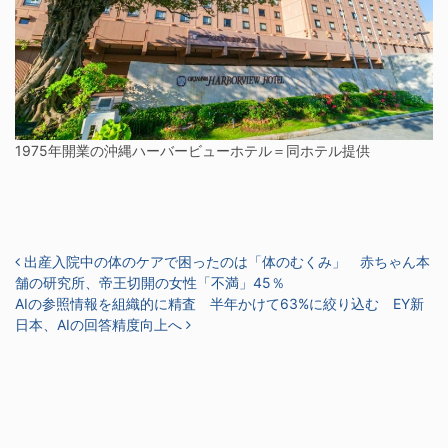
1975年開業の沖縄ハーバービューホテル＝同ホテル提供
投稿ナビゲーション
出産入院中の体のケアで困ったのは「体のむくみ」 赤ちゃん本
舗の研究所、帝王切開の女性「不満」45％
AIの参照情報を組織的に精査 半年かけて63%に絞り込む EY新
日本、AIの回答精度向上へ