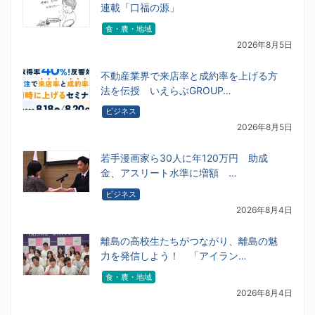
連載「口福の源」
食・農・地域
2026年8月5日
不動産業界で来店率と成約率を上げる方
法を伝授 いえらぶGROUP…
ビジネス
2026年8月5日
若手漫画家ら30人に年120万円 助成
金、アスリート水準に増額 …
ビジネス
2026年8月4日
離島の高校生たちがつながり、離島の魅
力を発信しよう！ 「アイラン…
食・農・地域
2026年8月4日