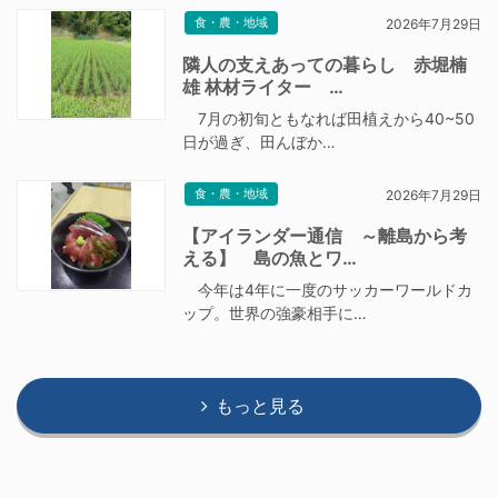
食・農・地域
2026年7月29日
隣人の支えあっての暮らし 赤堀楠
雄 林材ライター …
7月の初旬ともなれば田植えから40~50
日が過ぎ、田んぼか…
食・農・地域
2026年7月29日
【アイランダー通信 ～離島から考
える】 島の魚とワ…
今年は4年に一度のサッカーワールドカ
ップ。世界の強豪相手に…
もっと見る