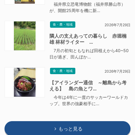
福井県立恐竜博物館（福井県勝山市）
が、開館25周年を機に新…
食・農・地域
2026年7月29日
隣人の支えあっての暮らし 赤堀楠
雄 林材ライター …
7月の初旬ともなれば田植えから40~50
日が過ぎ、田んぼか…
食・農・地域
2026年7月29日
【アイランダー通信 ～離島から考
える】 島の魚とワ…
今年は4年に一度のサッカーワールドカ
ップ。世界の強豪相手に…
もっと見る