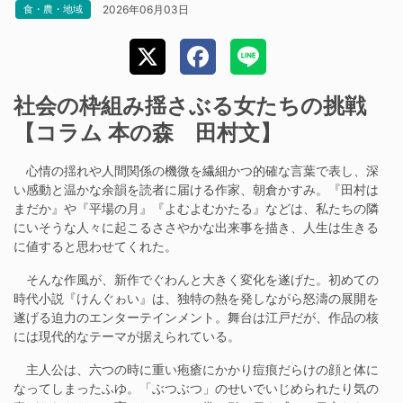
2026年06月03日
食・農・地域
社会の枠組み揺さぶる女たちの挑戦
【コラム 本の森 田村文】
心情の揺れや人間関係の機微を繊細かつ的確な言葉で表し、深
い感動と温かな余韻を読者に届ける作家、朝倉かすみ。『田村は
まだか』や『平場の月』『よむよむかたる』などは、私たちの隣
にいそうな人々に起こるささやかな出来事を描き、人生は生きる
に値すると思わせてくれた。
そんな作風が、新作でぐわんと大きく変化を遂げた。初めての
時代小説『けんぐゎい』は、独特の熱を発しながら怒濤の展開を
遂げる迫力のエンターテインメント。舞台は江戸だが、作品の核
には現代的なテーマが据えられている。
主人公は、六つの時に重い疱瘡にかかり痘痕だらけの顔と体に
なってしまったふゆ。「ぶつぶつ」のせいでいじめられたり気の