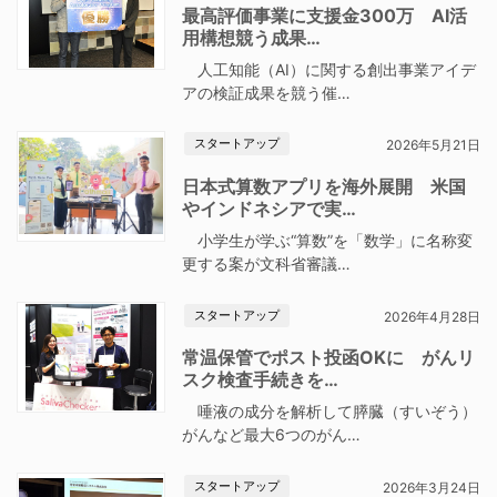
最高評価事業に支援金300万 AI活
用構想競う成果…
人工知能（AI）に関する創出事業アイデ
アの検証成果を競う催…
スタートアップ
2026年5月21日
日本式算数アプリを海外展開 米国
やインドネシアで実…
小学生が学ぶ“算数”を「数学」に名称変
更する案が文科省審議…
スタートアップ
2026年4月28日
常温保管でポスト投函OKに がんリ
スク検査手続きを…
唾液の成分を解析して膵臓（すいぞう）
がんなど最大6つのがん…
スタートアップ
2026年3月24日