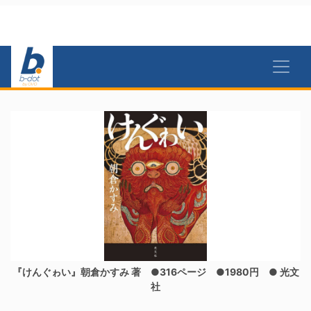
『けんぐゎい』朝倉かすみ 著 ●316ページ ●1980円 ● 光文
社