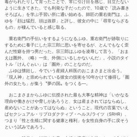
毒がられたりして育ったことで、常に引け目を感じ、目立たない
ように生きてきた。でも利発な子だったので、10歳で「読み書き
そろばん」を学ぶ手習い所に通い始める。師匠の重右衛門は、ふ
ゆを「顔は猛烈、頭は抜群」と評し、彼女の中に「尋常ならざる
もの」が棲んでいると感じ取る。
重右衛門の手伝いをするようになるふゆ。重右衛門が跡取りに
するために養子にした宗三郎に思いを寄せるが、とんでもなく歪
んだ性癖を持つ男だった。宗三郎はふゆを凌辱して言う。「おま
えは圏外。（略）一生、外側にいるしかないんだ」。小説のタイ
トル「けんぐゎい」は「圏外」のことなのだ。
ふゆは懐妊し、今でいう産婦人科医のおこまさまと出会う。
「現人神」と崇められている彼女の技術を10年かけて修得し「圏
外の女たち」が集う〝夢の国〟をつくる―。
おこまさまからふゆに伝授された最も大事な精神は「いかなる
理由や働きかけや脅しがあろうと、女は産まされてはならぬし、
産めないことがあってはならぬ」ということ。現代の言葉でいえ
ばセクシュアル・リプロダクティブ・ヘルス/ライツ（SRHR）、
つまり「性と生殖に関する健康と権利」を女性自身の手に戻そう
という試みであろう。