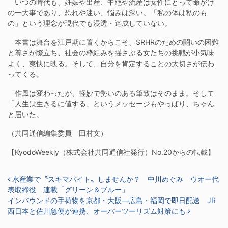
いつの時代も、妊娠や出産、中絶や流産は女性にとって命がけ
の一大事であり、恐れや迷い、悩みは深い。「私の体は私のも
の」という理念が現代でも浸透・達成していない。
本書は舞台を江戸期に置くからこそ、SRHRのための闘いの困難
と尊さが際立ち、社会の枠組みを揺さぶる女たちの挑戦が小気味
よく、爽快に映る。そして、自分を肯定することの大切さが伝わ
ってくる。
作風は変わったが、軽妙で勢いのある筆致はそのまま。そして
「人生は生きるに値する」というメッセージもやっぱり、ちゃん
と届いた。
（共同通信編集委員 田村文）
【KyodoWeekly（株式会社共同通信社発行）No.20からの転載】
投稿ナビゲーション
水産業で〝スキマバイト〟しませんか？ 中川めぐみ ウオー代
表取締役 連載「グリーン＆ブルー」
インバウンドの手荷物を京都・大阪―広島・福岡で即日配送 JR
西日本と佐川急便が連携、オーバーツーリズム対策にも