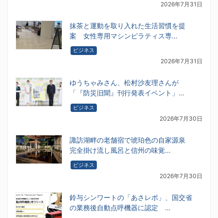
2026年7月31日
抹茶と運動を取り入れた生活習慣を提
案 女性専用マシンピラティス専…
ビジネス
2026年7月31日
ゆうちゃみさん、松村沙友理さんが
「『防災旧聞』刊行発表イベント」…
ビジネス
2026年7月30日
諏訪湖畔の老舗宿で琥珀色の自家源泉
完全掛け流し風呂と信州の味覚…
ビジネス
2026年7月30日
鈴与シンワートの「あさレポ」、国交省
の業務後自動点呼機器に認定 …