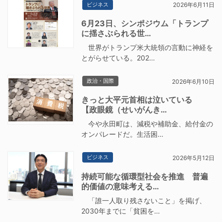
ビジネス
2026年6月11日
6月23日、シンポジウム「トランプ
に揺さぶられる世…
世界がトランプ米大統領の言動に神経を
とがらせている。202…
政治・国際
2026年6月10日
きっと大平元首相は泣いている
【政眼鏡（せいがんき…
今や永田町は、減税や補助金、給付金の
オンパレードだ。生活困…
ビジネス
2026年5月12日
持続可能な循環型社会を推進 普遍
的価値の意味考える…
「誰一人取り残さないこと」を掲げ、
2030年までに「貧困を…