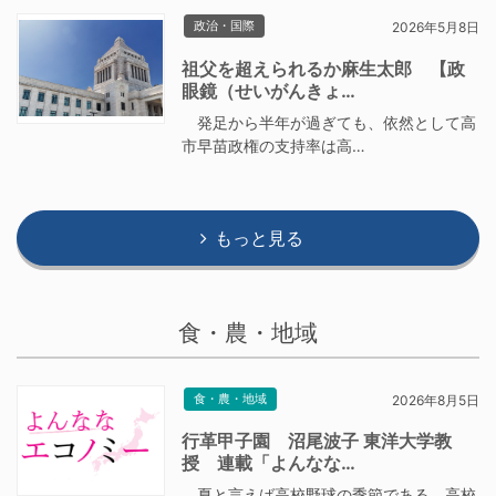
政治・国際
2026年5月8日
祖父を超えられるか麻生太郎 【政
眼鏡（せいがんきょ…
発足から半年が過ぎても、依然として高
市早苗政権の支持率は高…
もっと見る
食・農・地域
食・農・地域
2026年8月5日
行革甲子園 沼尾波子 東洋大学教
授 連載「よんなな…
夏と言えば高校野球の季節である。高校