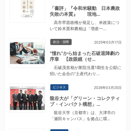
「書評」『令和米騒動 日本農政
失敗の本質』 現地…
高市早苗政権が発足し、米政策につ
いて鈴木憲和農相は「増産一…
政治・国際
2025年03月17日
“憧れ”から始まった石破退陣劇の
序章 【政眼鏡（せ…
石破茂首相が衆院当選1期生を公邸に
招いた会合の“土産代わり…
ビジネス
2026年03月25日
龍谷大が「グリーン・コレクティ
ブ・インパクト構想」…
龍谷大学（京都市）は、大津市の
「瀬田キャンパス」を拠点に環…