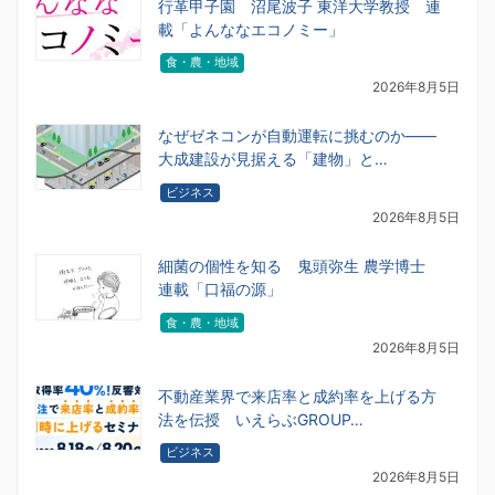
行革甲子園 沼尾波子 東洋大学教授 連
載「よんななエコノミー」
食・農・地域
2026年8月5日
なぜゼネコンが自動運転に挑むのか――
大成建設が見据える「建物」と…
ビジネス
2026年8月5日
細菌の個性を知る 鬼頭弥生 農学博士
連載「口福の源」
食・農・地域
2026年8月5日
不動産業界で来店率と成約率を上げる方
法を伝授 いえらぶGROUP…
ビジネス
2026年8月5日