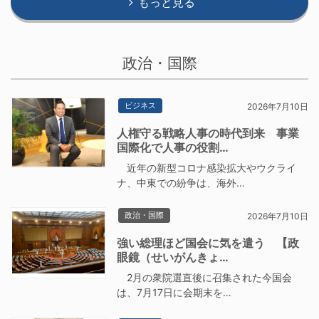
もっと見る
政治・国際
ビジネス
2026年7月10日
人権守る戦略人事の時代到来 事業
国際化で人事の役割…
近年の新型コロナ感染拡大やウクライ
ナ、中東での紛争は、海外…
政治・国際
2026年7月10日
強い総理ほど国会に気を遣う 【政
眼鏡（せいがんきょ…
2月の衆院選直後に召集された今国会
は、7月17日に会期末を…