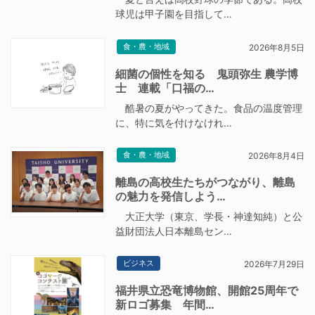
球児は甲子園を目指して…
食・農・地域
2026年8月5日
細菌の個性を知る 鬼頭弥生 農学博
士 連載「口福の…
酷暑の夏がやってきた。食品の温度管理
に、特に気を付けなけれ…
食・農・地域
2026年8月4日
離島の高校生たちがつながり、離島
の魅力を発信しよう…
大正大学（東京、学長・神達知純）と公
益財団法人日本離島セン…
ビジネス
2026年7月29日
福井県立恐竜博物館、開館25周年で
新ロゴ募集 年間…