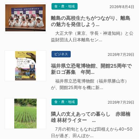
食・農・地域
2026年8月4日
離島の高校生たちがつながり、離島
の魅力を発信しよう…
大正大学（東京、学長・神達知純）と公
益財団法人日本離島セン…
ビジネス
2026年7月29日
福井県立恐竜博物館、開館25周年で
新ロゴ募集 年間…
福井県立恐竜博物館（福井県勝山市）
が、開館25周年を機に新…
食・農・地域
2026年7月29日
隣人の支えあっての暮らし 赤堀楠
雄 林材ライター …
7月の初旬ともなれば田植えから40~50
日が過ぎ、田んぼか…