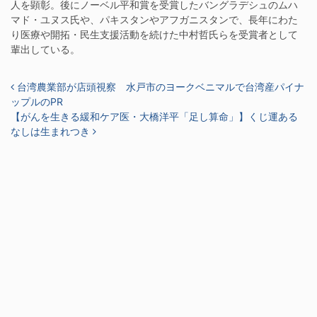
人を顕彰。後にノーベル平和賞を受賞したバングラデシュのムハ
マド・ユヌス氏や、パキスタンやアフガニスタンで、長年にわた
り医療や開拓・民生支援活動を続けた中村哲氏らを受賞者として
輩出している。
投稿ナビゲーション
台湾農業部が店頭視察 水戸市のヨークベニマルで台湾産パイナ
ップルのPR
【がんを生きる緩和ケア医・大橋洋平「足し算命」】くじ運ある
なしは生まれつき