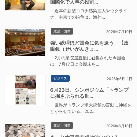
国際化で人事の役割…
近年の新型コロナ感染拡大やウクライ
ナ、中東での紛争は、海外…
政治・国際
2026年7月10日
強い総理ほど国会に気を遣う 【政
眼鏡（せいがんきょ…
2月の衆院選直後に召集された今国会
は、7月17日に会期末を…
ビジネス
2026年6月11日
6月23日、シンポジウム「トランプ
に揺さぶられる世…
世界がトランプ米大統領の言動に神経を
とがらせている。202…
政治・国際
2026年6月10日