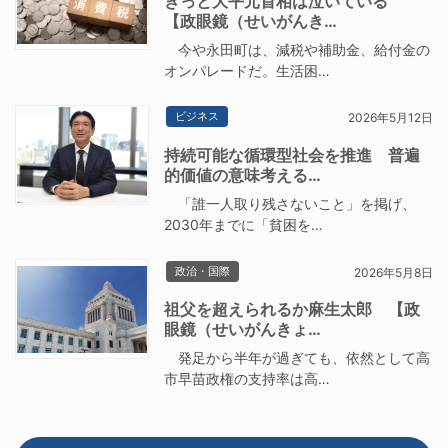
きっと大平元首相は泣いている
【政眼鏡（せいがんき…
今や永田町は、減税や補助金、給付金の
オンパレードだ。生活困…
ビジネス
2026年5月12日
持続可能な循環型社会を推進 普遍
的価値の意味考える…
「誰一人取り残さないこと」を掲げ、
2030年までに「貧困を…
政治・国際
2026年5月8日
祖父を超えられるか麻生太郎 【政
眼鏡（せいがんきょ…
発足から半年が過ぎても、依然として高
市早苗政権の支持率は高…