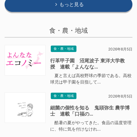
もっと見る
食・農・地域
食・農・地域
2026年8月5日
行革甲子園 沼尾波子 東洋大学教
授 連載「よんなな…
夏と言えば高校野球の季節である。高校
球児は甲子園を目指して…
食・農・地域
2026年8月5日
細菌の個性を知る 鬼頭弥生 農学博
士 連載「口福の…
酷暑の夏がやってきた。食品の温度管理
に、特に気を付けなけれ…