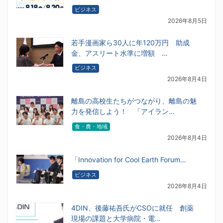
ビジネス
2026年8月5日
若手漫画家ら30人に年120万円 助成
金、アスリート水準に増額 …
ビジネス
2026年8月4日
離島の高校生たちがつながり、離島の魅
力を発信しよう！ 「アイラン…
食・農・地域
2026年8月4日
「Innovation for Cool Earth Forum…
ビジネス
2026年8月4日
4DIN、後藤祐吾氏がCSOに就任 創薬
現場の課題と大学病院・電…