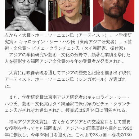
左から＜大賞＞ホー・ツーニェン氏（アーティスト） 、＜学術研
究賞＞ キャロライン・シー・ハウ氏（東南アジア研究者）、＜芸
術・文化賞＞ ピチェ・クランチェン氏（タイ舞踊家、振付家）
アジアの学術研究や芸術・文化の分野で、顕著な業績を挙げた
人を顕彰する福岡アジア文化賞の今年の受賞者が発表された。
大賞には映像表現を通してアジアの歴史と記憶を描き出す現代
アーティスト、ホー・ツーニェン氏（シンガポール）が選ばれ
た。
また、学術研究賞は東南アジア研究者のキャロライン・シー・
ハウ氏、芸術・文化賞はタイ舞踊家で振付家のピチェ・クランチ
ェン氏がそれぞれ選出された。授賞式は9月14日に開催される。
福岡アジア文化賞は、古くからアジアとの交流窓⼝として重要
な役割を担ってきた福岡市が、アジアへの国際貢献を目的に1990
年に創設し、今年36回目を迎えた。これまで28カ国・地域の130