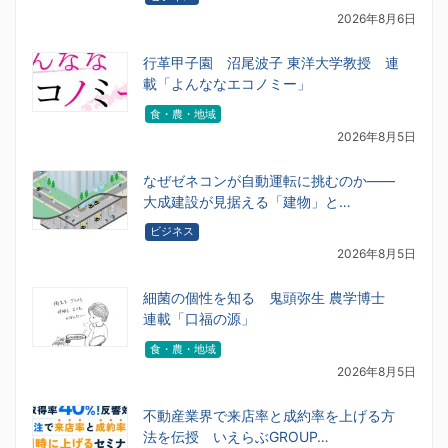
2026年8月6日
行革甲子園 沼尾波子 東洋大学教授 連
載「よんななエコノミー」
食・農・地域
2026年8月5日
なぜゼネコンが自動運転に挑むのか――
大成建設が見据える「建物」と…
ビジネス
2026年8月5日
細菌の個性を知る 鬼頭弥生 農学博士
連載「口福の源」
食・農・地域
2026年8月5日
不動産業界で来店率と成約率を上げる方
法を伝授 いえらぶGROUP…