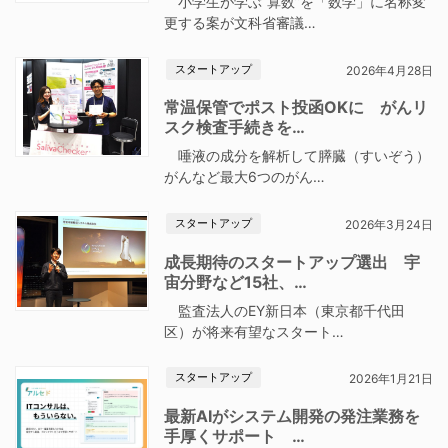
小学生が学ぶ“算数”を「数学」に名称変
更する案が文科省審議…
スタートアップ
2026年4月28日
常温保管でポスト投函OKに がんリ
スク検査手続きを…
唾液の成分を解析して膵臓（すいぞう）
がんなど最大6つのがん…
スタートアップ
2026年3月24日
成長期待のスタートアップ選出 宇
宙分野など15社、…
監査法人のEY新日本（東京都千代田
区）が将来有望なスタート…
スタートアップ
2026年1月21日
最新AIがシステム開発の発注業務を
手厚くサポート …