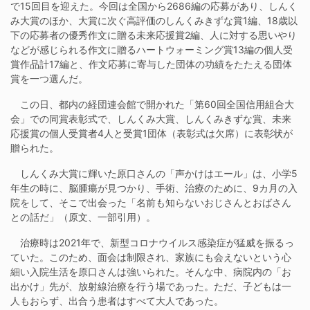
で15回目を迎えた。今回は全国から2686編の応募があり、しんく
み大賞のほか、大賞に次ぐ高評価のしんくみきずな賞1編、18歳以
下の応募者の優秀作文に贈る未来応援賞2編、人に対する思いやり
などが感じられる作文に贈るハートウォーミング賞13編の個人受
賞作品計17編と、作文応募に寄与した団体の功績をたたえる団体
賞を一つ選んだ。
この日、都内の経団連会館で開かれた「第60回全国信用組合大
会」での同賞表彰式で、しんくみ大賞、しんくみきずな賞、未来
応援賞の個人受賞者4人と受賞1団体（表彰式は欠席）に表彰状が
贈られた。
しんくみ大賞に輝いた原口さんの「声かけはエール」は、小学5
年生の時に、脳腫瘍が見つかり、手術、治療のために、9カ月の入
院をして、そこで出会った「名前も知らないおじさんとおばさん
との話だ」（原文、一部引用）。
治療時は2021年で、新型コロナウイルス感染症が猛威を振るっ
ていた。このため、面会は制限され、家族にも会えないという心
細い入院生活を原口さんは強いられた。そんな中、病院内の「お
出かけ」先が、放射線治療を行う場であった。ただ、子どもは一
人もおらず、出合う患者はすべて大人であった。