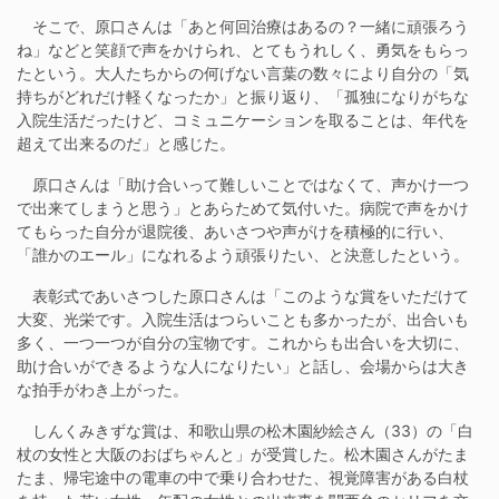
そこで、原口さんは「あと何回治療はあるの？一緒に頑張ろう
ね」などと笑顔で声をかけられ、とてもうれしく、勇気をもらっ
たという。大人たちからの何げない言葉の数々により自分の「気
持ちがどれだけ軽くなったか」と振り返り、「孤独になりがちな
入院生活だったけど、コミュニケーションを取ることは、年代を
超えて出来るのだ」と感じた。
原口さんは「助け合いって難しいことではなくて、声かけ一つ
で出来てしまうと思う」とあらためて気付いた。病院で声をかけ
てもらった自分が退院後、あいさつや声がけを積極的に行い、
「誰かのエール」になれるよう頑張りたい、と決意したという。
表彰式であいさつした原口さんは「このような賞をいただけて
大変、光栄です。入院生活はつらいことも多かったが、出合いも
多く、一つ一つが自分の宝物です。これからも出合いを大切に、
助け合いができるような人になりたい」と話し、会場からは大き
な拍手がわき上がった。
しんくみきずな賞は、和歌山県の松木園紗絵さん（33）の「白
杖の女性と大阪のおばちゃんと」が受賞した。松木園さんがたま
たま、帰宅途中の電車の中で乗り合わせた、視覚障害がある白杖