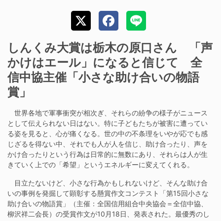
しんくみ大賞は栃木の原口さん 「声
かけはエール」になると信じて 全
信中協主催「小さな助け合いの物語
賞」
世界各地で軍事衝突が相次ぎ、それらの紛争の様子がニュース
として伝えられない日はない。特に子どもたちが被害に遭ってい
る姿を見ると、心が痛くなる。世の中の不条理をいやが応でも感
じざるを得ない中、それでも人が人を信じ、助け合ったり、声を
かけ合ったりという行為は日常的に無数にあり、それらは人が生
きていく上での「希望」というエネルギーに変えてくれる。
目立たないけど、小さな行為かもしれないけど、そんな助け合
いの事例を発掘して顕彰する懸賞作文コンテスト「第15回小さな
助け合いの物語賞」（主催：全国信用組合中央協会＝全信中協、
柳沢祥二会長）の受賞作文が10月18日、発表された。最優秀のし