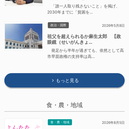
「誰一人取り残さないこと」を掲げ、
2030年までに「貧困を…
政治・国際
2026年5月8日
祖父を超えられるか麻生太郎 【政
眼鏡（せいがんきょ…
発足から半年が過ぎても、依然として高
市早苗政権の支持率は高…
もっと見る
食・農・地域
食・農・地域
2026年8月5日