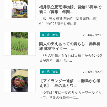
福井県立恐竜博物館、開館25周年で
新ロゴ募集 年間…
福井県立恐竜博物館（福井県勝山市）
が、開館25周年を機に新…
食・農・地域
2026年7月29日
隣人の支えあっての暮らし 赤堀楠
雄 林材ライター …
7月の初旬ともなれば田植えから40~50
日が過ぎ、田んぼか…
食・農・地域
2026年7月29日
【アイランダー通信 ～離島から考
える】 島の魚とワ…
今年は4年に一度のサッカーワールドカ
ップ。世界の強豪相手に…