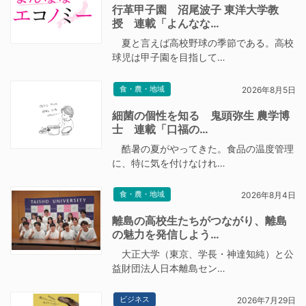
行革甲子園 沼尾波子 東洋大学教
授 連載「よんなな…
夏と言えば高校野球の季節である。高校
球児は甲子園を目指して…
食・農・地域
2026年8月5日
細菌の個性を知る 鬼頭弥生 農学博
士 連載「口福の…
酷暑の夏がやってきた。食品の温度管理
に、特に気を付けなけれ…
食・農・地域
2026年8月4日
離島の高校生たちがつながり、離島
の魅力を発信しよう…
大正大学（東京、学長・神達知純）と公
益財団法人日本離島セン…
ビジネス
2026年7月29日