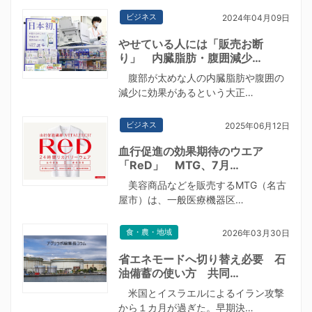
ビジネス
2024年04月09日
やせている人には「販売お断
り」 内臓脂肪・腹囲減少…
腹部が太めな人の内臓脂肪や腹囲の
減少に効果があるという大正…
ビジネス
2025年06月12日
血行促進の効果期待のウエア
「ReD」 MTG、7月…
美容商品などを販売するMTG（名古
屋市）は、一般医療機器区…
食・農・地域
2026年03月30日
省エネモードへ切り替え必要 石
油備蓄の使い方 共同…
米国とイスラエルによるイラン攻撃
から１カ月が過ぎた。早期決…