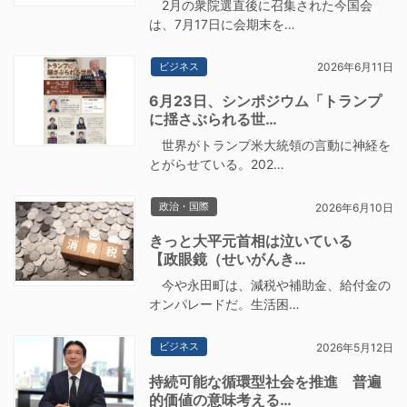
2月の衆院選直後に召集された今国会
は、7月17日に会期末を…
ビジネス
2026年6月11日
6月23日、シンポジウム「トランプ
に揺さぶられる世…
世界がトランプ米大統領の言動に神経を
とがらせている。202…
政治・国際
2026年6月10日
きっと大平元首相は泣いている
【政眼鏡（せいがんき…
今や永田町は、減税や補助金、給付金の
オンパレードだ。生活困…
ビジネス
2026年5月12日
持続可能な循環型社会を推進 普遍
的価値の意味考える…