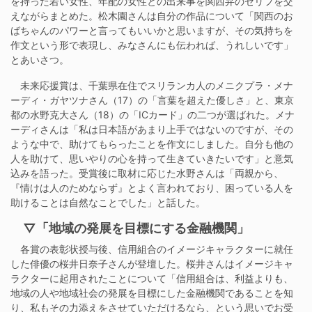
を持った若い女性、年配の女性との出来事を関西弁のセリフを交
えながらまとめた。松木園さんは自分の作品について「関西のお
ばちゃんのパワーと言ってもいいかと思いますが、その気持ちを
作文という形で表現し、みなさんにも伝われば、うれしいです」
とあいさつ。
未来応援賞は、千葉県在住でスリランカ人のメニクプラ・メナ
ーディ・ガヤツナさん（17）の「言葉を超えた優しさ」と、東京
都の水野克大さん（18）の「ICカード」の二つが選ばれた。メナ
ーディさんは「私は日本語があまり上手ではないのですが、その
ような中で、助けてもらったことを作文にしました。自分も他の
人を助けて、思いやりの心を持って生きていきたいです」と意気
込みを語った。受賞後に取材に応じた水野さんは「両親から、
『情けは人のためならず』とよく言われており、困っている人を
助けることは自然なことでした」と話した。
▽「地域の発展を目標にする金融機関」
各賞の表彰状授与後、信用組合のイメージキャラクターに就任
した俳優の桜井日奈子さんが登壇した。桜井さんはイメージキャ
ラクターに起用されたことについて「信用組合は、利益よりも、
地域の人や地域社会の発展を目標にした金融機関であることを知
り、私もその力添えをさせていただけるなら、という思いでお受