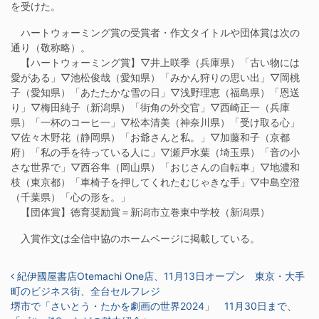
を受けた。
ハートウォーミング賞の受賞者・作文タイトルや団体賞は次の
通り（敬称略）。
【ハートウォーミング賞】▽井上咲季（兵庫県）「古い物には
愛がある」▽池松俊哉（愛知県）「みかん狩りの思い出」▽岡桃
子（愛知県）「あたたかな雪の日」▽浅野理恵（福島県）「恩送
り」▽梅田純子（新潟県）「街角の外交官」▽西崎正一（兵庫
県）「一杯のコーヒ一」▽松本清美（神奈川県）「受け取る心」
▽佐々木野花（静岡県）「お爺さんと私。」▽加藤和子（京都
府）「私の手を待っている人に」▽瀬戸水葉（埼玉県）「音の小
さな世界で」▽西谷隼（岡山県）「おじさんの自転車」▽地濃和
枝（東京都）「車椅子を押してくれたむじゃきな手」▽中島空澄
（千葉県）「心の形を。」
【団体賞】徳育奨励賞＝新潟市立巻東中学校（新潟県）
入賞作文は全信中協のホームページに掲載している。
投稿ナビゲーション
紀伊國屋書店Otemachi One店、11月13日オープン 東京・大手
町のビジネス街、全台セルフレジ
堺市で「さいとう・たかを劇画の世界2024」 11月30日まで、