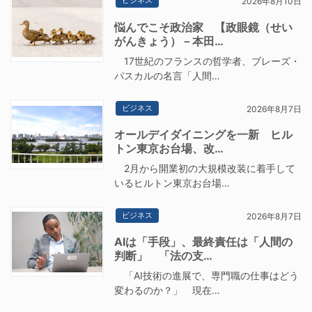
ビジネス
2026年8月10日
悩んでこそ政治家 【政眼鏡（せい
がんきょう）－本田…
17世紀のフランスの哲学者、ブレーズ・
パスカルの名言「人間…
ビジネス
2026年8月7日
オールデイダイニングを一新 ヒル
トン東京お台場、改…
2月から開業初の大規模改装に着手して
いるヒルトン東京お台場…
ビジネス
2026年8月7日
AIは「手段」、最終責任は「人間の
判断」 「法の支…
「AI技術の進展で、専門職の仕事はどう
変わるのか？」 現在…