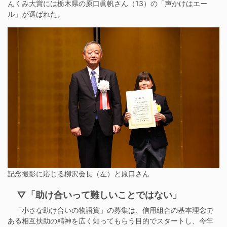
んくみ大賞には栃木県の原口眞帆さん（13）の「声かけはエー
ル」が選ばれた。
記念撮影に応じる柳沢会長（左）と原口さん
▽「助け合いって難しいことではない」
「小さな助け合いの物語賞」の募集は、信用組合の基本理念で
ある相互扶助の精神を広く知ってもらう目的でスタートし、今年