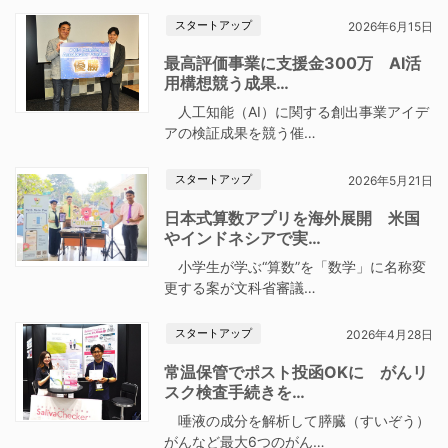
スタートアップ
2026年6月15日
最高評価事業に支援金300万 AI活
用構想競う成果…
人工知能（AI）に関する創出事業アイデ
アの検証成果を競う催…
スタートアップ
2026年5月21日
日本式算数アプリを海外展開 米国
やインドネシアで実…
小学生が学ぶ“算数”を「数学」に名称変
更する案が文科省審議…
スタートアップ
2026年4月28日
常温保管でポスト投函OKに がんリ
スク検査手続きを…
唾液の成分を解析して膵臓（すいぞう）
がんなど最大6つのがん…