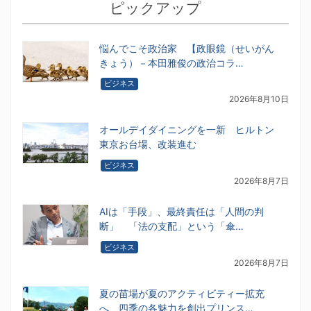
ピックアップ
悩んでこそ政治家 【政眼鏡（せいがん
きょう）－本田雅俊の政治コラ…
ビジネス
2026年8月10日
オールデイダイニングを一新 ヒルトン
東京お台場、改装進む
ビジネス
2026年8月7日
AIは「手段」、最終責任は「人間の判
断」 「法の支配」という「傘…
ビジネス
2026年8月7日
夏の苗場が夏のアクティビティー拡充
へ 四季の各魅力を創出プリンス…