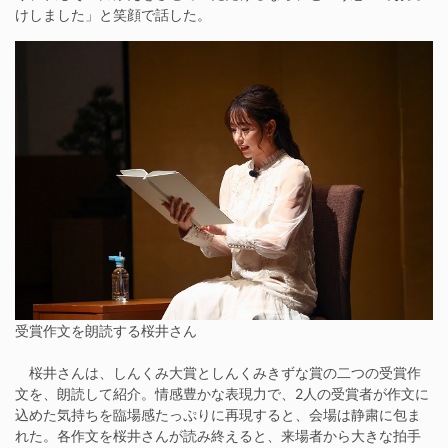
けしました」と笑顔で話した。
受賞作文を朗読する桜井さん
桜井さんは、しんくみ大賞としんくみきずな賞の二つの受賞作
文を、朗読して紹介。情感豊かな表現力で、2人の受賞者が作文に
込めた気持ちを臨場感たっぷりに再現すると、会場は静粛に包ま
れた。各作文を桜井さんが読み終えると、来場者から大きな拍手