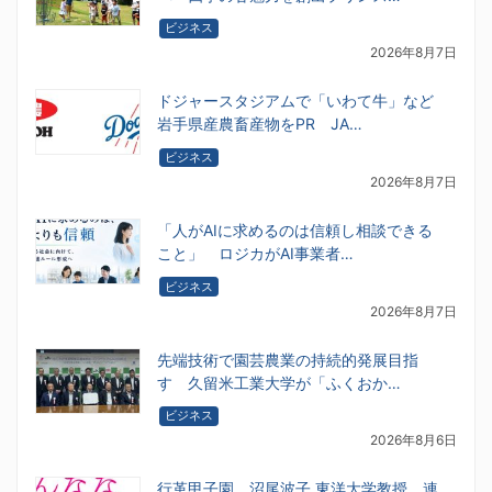
ビジネス
2026年8月7日
ドジャースタジアムで「いわて牛」など
岩手県産農畜産物をPR JA…
ビジネス
2026年8月7日
「人がAIに求めるのは信頼し相談できる
こと」 ロジカがAI事業者…
ビジネス
2026年8月7日
先端技術で園芸農業の持続的発展目指
す 久留米工業大学が「ふくおか…
ビジネス
2026年8月6日
行革甲子園 沼尾波子 東洋大学教授 連