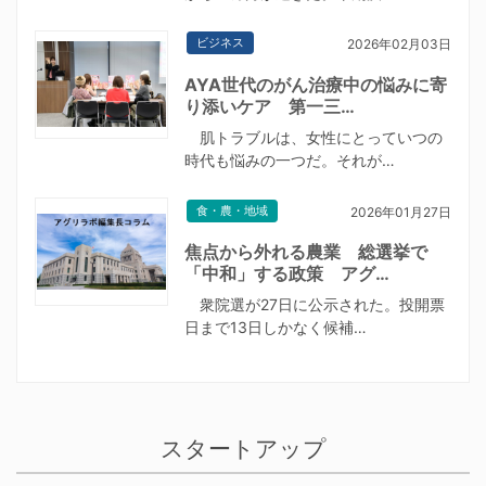
ビジネス
2026年02月03日
AYA世代のがん治療中の悩みに寄
り添いケア 第一三…
肌トラブルは、女性にとっていつの
時代も悩みの一つだ。それが…
食・農・地域
2026年01月27日
焦点から外れる農業 総選挙で
「中和」する政策 アグ…
衆院選が27日に公示された。投開票
日まで13日しかなく候補…
スタートアップ