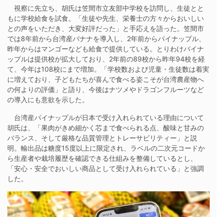
視察に先立ち、胡氏は笠間市立友部中学校を訪問し、生徒とと
もに学校給食を試食。「生徒や先生、栄養士の方々からおいしい
との声をいただき、大変好評だった」と手応えを語った。笠間市
では8年前から台湾産バナナを導入し、2年前からパイナップル、
昨年からはマンゴーなども給食で提供している。とりわけパイナ
ップルは提供校が拡大しており、2年前の89校から昨年94校を経
て、今年は108校にまで増加。「学校数および児童・生徒数は着実
に増えており、子どもたちが喜んで食べる姿こそが台湾農産物へ
の何よりの評価」と語り、今後はナツメやドラゴンフルーツなど
の導入にも意欲を示した。
台湾産パイナップルが日本で受け入れられている理由について
胡氏は、「果肉がきめ細かく芯まで食べられる点、酸味と甘みの
バランス、そして厳格な品質管理とトレーサビリティー」と説
明。輸出品は糖度15度以上に限定され、ラベルの二次元コードか
ら生産者や栽培履歴を確認できる仕組みを整備しているとし、
「安心・安全でおいしい商品として受け入れられている」と強調
した。