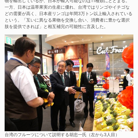
物を輸出しているが、日本が輸入可能なのは11種類にとどまる。
一方、日本は温帯果実の生産に優れ、台湾ではリンゴやイチゴな
どの需要が高く、日本産リンゴは年間3万トン以上輸入されている
という。「互いに異なる果物を交換し合い、消費者に豊かな選択
肢を提供できれば」と相互補完の可能性に言及した。
台湾のフルーツについて説明する胡忠一氏（左から3人目）