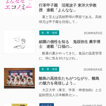
行革甲子園 沼尾波子 東洋大学教
授 連載「よんなな…
夏と言えば高校野球の季節である。高校
球児は甲子園を目指して…
食・農・地域
2026年8月5日
細菌の個性を知る 鬼頭弥生 農学博
士 連載「口福の…
酷暑の夏がやってきた。食品の温度管理
に、特に気を付けなけれ…
食・農・地域
2026年8月4日
離島の高校生たちがつながり、離島
の魅力を発信しよう…
大正大学（東京、学長・神達知純）と公
益財団法人日本離島セン…
ビジネス
2026年7月29日