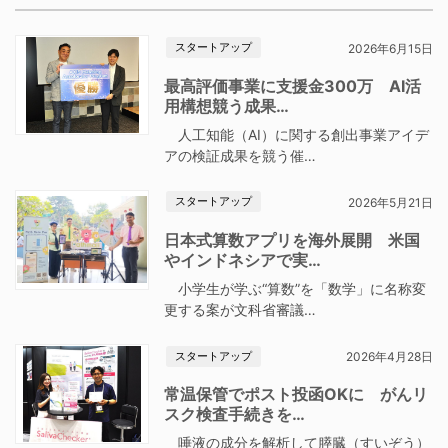
スタートアップ
2026年6月15日
最高評価事業に支援金300万 AI活
用構想競う成果…
人工知能（AI）に関する創出事業アイデ
アの検証成果を競う催…
スタートアップ
2026年5月21日
日本式算数アプリを海外展開 米国
やインドネシアで実…
小学生が学ぶ“算数”を「数学」に名称変
更する案が文科省審議…
スタートアップ
2026年4月28日
常温保管でポスト投函OKに がんリ
スク検査手続きを…
唾液の成分を解析して膵臓（すいぞう）