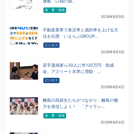
連載「口福の源」
食・農・地域
2026年8月5日
不動産業界で来店率と成約率を上げる方
法を伝授 いえらぶGROUP…
ビジネス
2026年8月5日
若手漫画家ら30人に年120万円 助成
金、アスリート水準に増額 …
ビジネス
2026年8月4日
離島の高校生たちがつながり、離島の魅
力を発信しよう！ 「アイラン…
食・農・地域
2026年8月4日