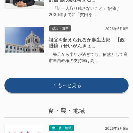
「誰一人取り残さないこと」を掲げ、
2030年までに「貧困を…
政治・国際
2026年5月8日
祖父を超えられるか麻生太郎 【政
眼鏡（せいがんきょ…
発足から半年が過ぎても、依然として高
市早苗政権の支持率は高…
もっと見る
食・農・地域
食・農・地域
2026年8月5日