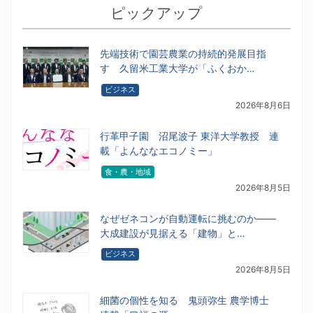
ピックアップ
先端技術で園芸農業の持続的発展目指
す 久留米工業大学が「ふくおか…
ビジネス
2026年8月6日
行革甲子園 沼尾波子 東洋大学教授 連
載「よんななエコノミー」
食・農・地域
2026年8月5日
なぜゼネコンが自動運転に挑むのか――
大成建設が見据える「建物」と…
ビジネス
2026年8月5日
細菌の個性を知る 鬼頭弥生 農学博士