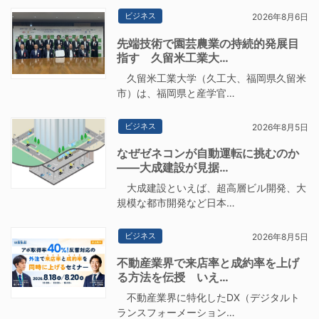
ビジネス
2026年8月6日
先端技術で園芸農業の持続的発展目
指す 久留米工業大…
久留米工業大学（久工大、福岡県久留米
市）は、福岡県と産学官…
ビジネス
2026年8月5日
なぜゼネコンが自動運転に挑むのか
――大成建設が見据…
大成建設といえば、超高層ビル開発、大
規模な都市開発など日本…
ビジネス
2026年8月5日
不動産業界で来店率と成約率を上げ
る方法を伝授 いえ…
不動産業界に特化したDX（デジタルト
ランスフォーメーション…