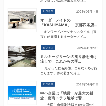
票で新しい政策が生まれるコ…
ビジネス
2025年05月14日
オーダーメイドの
「KASHIYAMA」 京都四条店…
オンワードパーソナルスタイル（東
京）が展開するオーダーメイ…
ビジネス
2024年11月29日
ミルキーグリーンの濁り湯を掛け
流しで これからの季…
短かった秋も終盤、まもなく冬が始
まります。体の芯まで冷え…
ビジネス
2025年09月01日
中小企業は「地震」が最大の懸
念、南海トラフ地域で警…
大同生命保険(大阪市)は全国の中