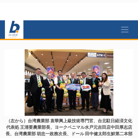
（左から）台湾農業部 袁華興上級技術専門官、台北駐日経済文化
代表処 王清要農業部長、ヨークベニマル水戸元吉田店中田厚志店
長、台湾農業部 胡忠一政務次長、ドール 田中健太郎生鮮第二本部