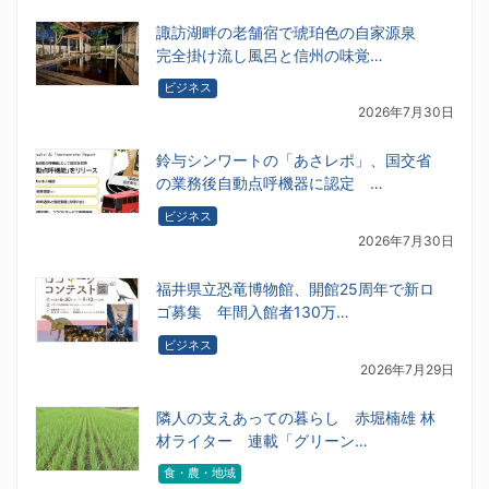
諏訪湖畔の老舗宿で琥珀色の自家源泉
完全掛け流し風呂と信州の味覚…
ビジネス
2026年7月30日
鈴与シンワートの「あさレポ」、国交省
の業務後自動点呼機器に認定 …
ビジネス
2026年7月30日
福井県立恐竜博物館、開館25周年で新ロ
ゴ募集 年間入館者130万…
ビジネス
2026年7月29日
隣人の支えあっての暮らし 赤堀楠雄 林
材ライター 連載「グリーン…
食・農・地域