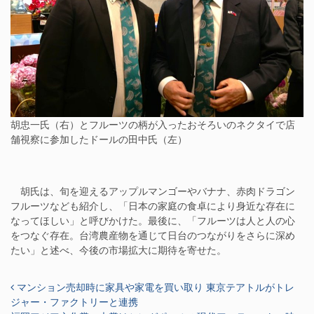
胡忠一氏（右）とフルーツの柄が入ったおそろいのネクタイで店
舗視察に参加したドールの田中氏（左）
胡氏は、旬を迎えるアップルマンゴーやバナナ、赤肉ドラゴン
フルーツなども紹介し、「日本の家庭の食卓により身近な存在に
なってほしい」と呼びかけた。最後に、「フルーツは人と人の心
をつなぐ存在。台湾農産物を通じて日台のつながりをさらに深め
たい」と述べ、今後の市場拡大に期待を寄せた。
投稿ナビゲーション
マンション売却時に家具や家電を買い取り 東京テアトルがトレ
ジャー・ファクトリーと連携