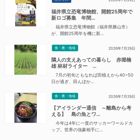
福井県立恐竜博物館、開館25周年で
新ロゴ募集 年間…
福井県立恐竜博物館（福井県勝山市）
が、開館25周年を機に新…
食・農・地域
2026年7月29日
隣人の支えあっての暮らし 赤堀楠
雄 林材ライター …
7月の初旬ともなれば田植えから40~50
日が過ぎ、田んぼか…
食・農・地域
2026年7月29日
【アイランダー通信 ～離島から考
える】 島の魚とワ…
今年は4年に一度のサッカーワールドカ
ップ。世界の強豪相手に…