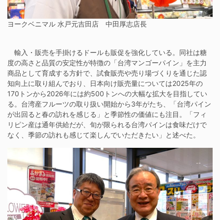
ヨークベニマル 水戸元吉田店 中田厚志店長
輸入・販売を手掛けるドールも販促を強化している。同社は糖
度の高さと品質の安定性が特徴の「台湾マンゴーパイン」を主力
商品として育成する方針で、試食販売や売り場づくりを通じた認
知向上に取り組んでおり、日本向け販売量については2025年の
170トンから2026年には約500トンへの大幅な拡大を目指してい
る。台湾産フルーツの取り扱い開始から3年がたち、「台湾パイン
が出回ると春の訪れを感じる」と季節性の価値にも注目。「フィ
リピン産は通年供給だが、旬が限られる台湾パインは食味だけで
なく、季節の訪れも感じて楽しんでいただきたい」と述べた。