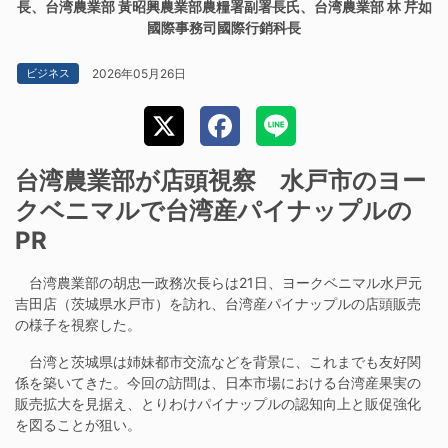
長、台湾農業部 黃昭興農業部農糧署副署長氏、台湾農業部 林 芹如
國際事務司國際行銷科長
2026年05月26日
ビジネス
台湾農業部が店頭視察 水戸市のヨー
クベニマルで台湾産パイナップルの
PR
台湾農業部の胡忠一政務次長らは21日、ヨークベニマル水戸元
吉田店（茨城県水戸市）を訪れ、台湾産パイナップルの店頭販売
の様子を視察した。
台湾と茨城県は姉妹都市交流などを背景に、これまでも友好関
係を築いてきた。今回の訪問は、日本市場における台湾産果実の
販売拡大を見据え、とりわけパイナップルの認知向上と販促強化
を図ることが狙い。