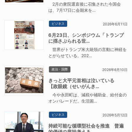
2月の衆院選直後に召集された今国会
は、7月17日に会期末を…
ビジネス
2026年6月11日
6月23日、シンポジウム「トランプ
に揺さぶられる世…
世界がトランプ米大統領の言動に神経を
とがらせている。202…
政治・国際
2026年6月10日
きっと大平元首相は泣いている
【政眼鏡（せいがんき…
今や永田町は、減税や補助金、給付金の
オンパレードだ。生活困…
ビジネス
2026年5月12日
持続可能な循環型社会を推進 普遍
的価値の意味考える…