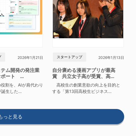
プ
スタートアップ
2026年1月21日
2026年1月13日
ステム開発の発注業
自分褒める漫画アプリが最高
サポート …
賞 共立女子高が受賞、高…
役割を、AIが肩代わり
高校生の創業意欲の向上を目的と
が誕生した…
する「第13回高校生ビジネス…
もっと見る