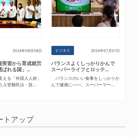
ビジネス
2024年08月08日
2024年07月01日
能実習から育成就労
バランスよくしっかりかんで
選ばれる国」…
スーパーライフとロッテ…
支える「外国人人材」
バランスのいい食事をしっかりか
う入管難民法・技…
んで健康に――。スーパーマー…
ートアップ