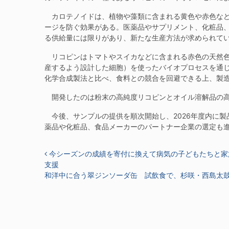
カロテノイドは、植物や藻類に含まれる黄色や赤色など
ージを防ぐ効果がある。医薬品やサプリメント、化粧品
る供給量には限りがあり、新たな生産方法が求められて
リコピンはトマトやスイカなどに含まれる赤色の天然色
産するよう設計した細胞）を使ったバイオプロセスを通
化学合成製法と比べ、食料との競合を回避できる上、製
開発したのは粉末の高純度リコピンとオイル溶解品の高
今後、サンプルの提供を順次開始し、2026年度内に製
薬品や化粧品、食品メーカーのパートナー企業の選定も
投稿ナビゲーション
今シーズンの成績を寄付に換えて病気の子どもたちと家
支援
和洋中に合う翠ジンソーダ缶 試飲食で、杉咲・西島太