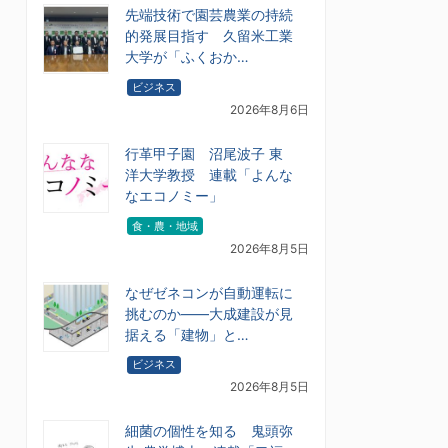
先端技術で園芸農業の持続
的発展目指す 久留米工業
大学が「ふくおか…
ビジネス
2026年8月6日
行革甲子園 沼尾波子 東
洋大学教授 連載「よんな
なエコノミー」
食・農・地域
2026年8月5日
なぜゼネコンが自動運転に
挑むのか――大成建設が見
据える「建物」と…
ビジネス
2026年8月5日
細菌の個性を知る 鬼頭弥