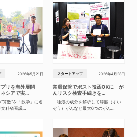
プ
スタートアップ
2026年5月21日
2026年4月28日
アプリを海外展開
常温保管でポスト投函OKに が
ドネシアで実…
んリスク検査手続きを…
“算数”を「数学」に名
唾液の成分を解析して膵臓（すい
が文科省審議…
ぞう）がんなど最大6つのがん…