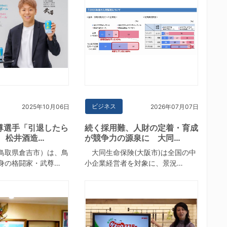
ビジネス
2025年10月06日
2026年07月07日
尊選手「引退したら
続く採用難、人財の定着・育成
 松井酒造…
が競争力の源泉に 大同…
鳥取県倉吉市）は、鳥
大同生命保険(大阪市)は全国の中
身の格闘家・武尊…
小企業経営者を対象に、景況…