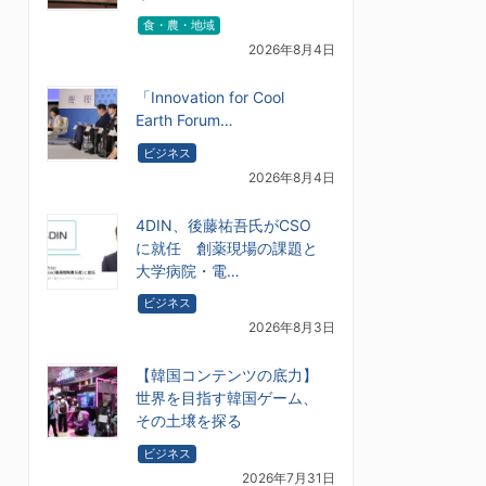
食・農・地域
2026年8月4日
「Innovation for Cool
Earth Forum…
ビジネス
2026年8月4日
4DIN、後藤祐吾氏がCSO
に就任 創薬現場の課題と
大学病院・電…
ビジネス
2026年8月3日
【韓国コンテンツの底力】
世界を目指す韓国ゲーム、
その土壌を探る
ビジネス
2026年7月31日