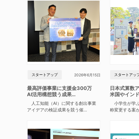
スタートアップ
スタートアッ
2026年6月15日
最高評価事業に支援金300万
日本式算数
AI活用構想競う成果…
米国やイン
人工知能（AI）に関する創出事業
小学生が学ぶ
アイデアの検証成果を競う催…
称変更する案