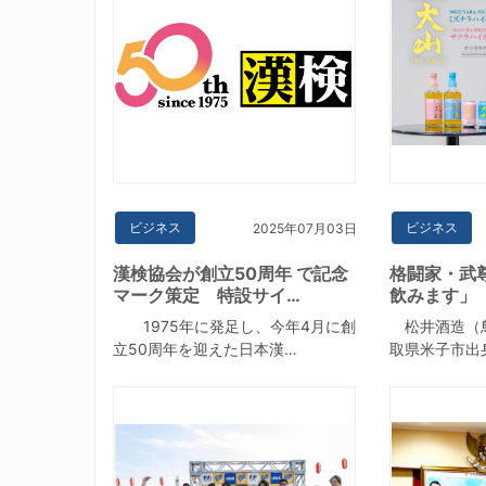
ビジネス
ビジネス
2025年07月03日
漢検協会が創立50周年 で記念
格闘家・武
マーク策定 特設サイ…
飲みます」
1975年に発足し、今年4月に創
松井酒造（
立50周年を迎えた日本漢…
取県米子市出