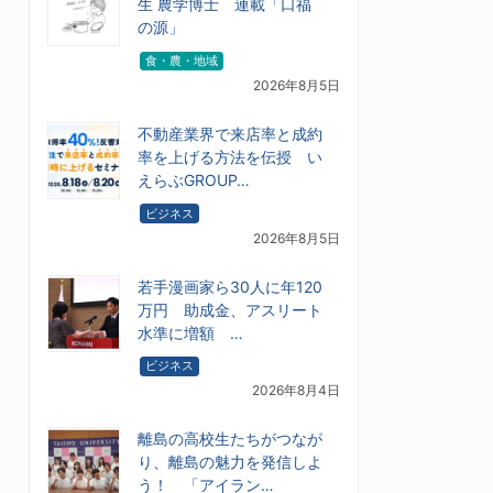
生 農学博士 連載「口福
の源」
食・農・地域
2026年8月5日
不動産業界で来店率と成約
率を上げる方法を伝授 い
えらぶGROUP…
ビジネス
2026年8月5日
若手漫画家ら30人に年120
万円 助成金、アスリート
水準に増額 …
ビジネス
2026年8月4日
離島の高校生たちがつなが
り、離島の魅力を発信しよ
う！ 「アイラン…