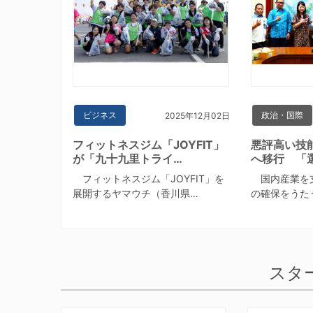
ビジネス
政治・国際
2025年12月02日
フィットネスジム「JOYFIT」
悪評高い技
が「九十九里トライ…
へ移行 「
フィットネスジム「JOYFIT」を
国内産業を
展開するヤマウチ（香川県…
の確保をうた
スタ