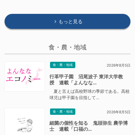
もっと見る
食・農・地域
食・農・地域
2026年8月5日
行革甲子園 沼尾波子 東洋大学教
授 連載「よんなな…
夏と言えば高校野球の季節である。高校
球児は甲子園を目指して…
食・農・地域
2026年8月5日
細菌の個性を知る 鬼頭弥生 農学博
士 連載「口福の…