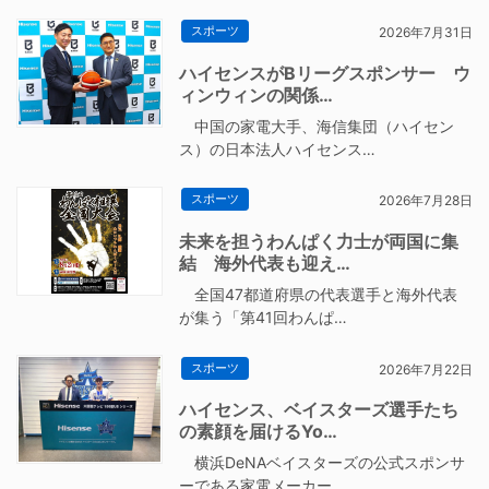
スポーツ
2026年7月31日
ハイセンスがBリーグスポンサー ウ
ィンウィンの関係…
中国の家電大手、海信集団（ハイセン
ス）の日本法人ハイセンス…
スポーツ
2026年7月28日
未来を担うわんぱく力士が両国に集
結 海外代表も迎え…
全国47都道府県の代表選手と海外代表
が集う「第41回わんぱ…
スポーツ
2026年7月22日
ハイセンス、ベイスターズ選手たち
の素顔を届けるYo…
横浜DeNAベイスターズの公式スポンサ
ーである家電メーカー…