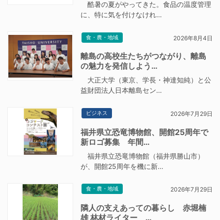
酷暑の夏がやってきた。食品の温度管理
に、特に気を付けなけれ…
食・農・地域
2026年8月4日
離島の高校生たちがつながり、離島
の魅力を発信しよう…
大正大学（東京、学長・神達知純）と公
益財団法人日本離島セン…
ビジネス
2026年7月29日
福井県立恐竜博物館、開館25周年で
新ロゴ募集 年間…
福井県立恐竜博物館（福井県勝山市）
が、開館25周年を機に新…
食・農・地域
2026年7月29日
隣人の支えあっての暮らし 赤堀楠
雄 林材ライター …