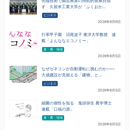
先端技術で園芸農業の持続的発展目指
す 久留米工業大学が「ふくおか…
ビジネス
2026年8月6日
行革甲子園 沼尾波子 東洋大学教授 連
載「よんななエコノミー」
食・農・地域
2026年8月5日
なぜゼネコンが自動運転に挑むのか――
大成建設が見据える「建物」と…
ビジネス
2026年8月5日
細菌の個性を知る 鬼頭弥生 農学博士
連載「口福の源」
食・農・地域
2026年8月5日