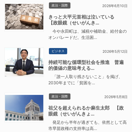
政治・国際
2026年6月10日
きっと大平元首相は泣いている
【政眼鏡（せいがんき…
今や永田町は、減税や補助金、給付金の
オンパレードだ。生活困…
ビジネス
2026年5月12日
持続可能な循環型社会を推進 普遍
的価値の意味考える…
「誰一人取り残さないこと」を掲げ、
2030年までに「貧困を…
政治・国際
2026年5月8日
祖父を超えられるか麻生太郎 【政
眼鏡（せいがんきょ…
発足から半年が過ぎても、依然として高
市早苗政権の支持率は高…