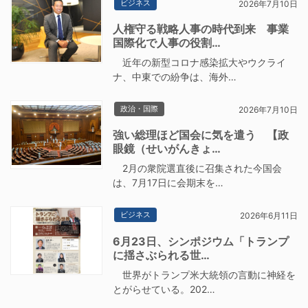
ビジネス
2026年7月10日
人権守る戦略人事の時代到来 事業
国際化で人事の役割…
近年の新型コロナ感染拡大やウクライ
ナ、中東での紛争は、海外…
政治・国際
2026年7月10日
強い総理ほど国会に気を遣う 【政
眼鏡（せいがんきょ…
2月の衆院選直後に召集された今国会
は、7月17日に会期末を…
ビジネス
2026年6月11日
6月23日、シンポジウム「トランプ
に揺さぶられる世…
世界がトランプ米大統領の言動に神経を
とがらせている。202…