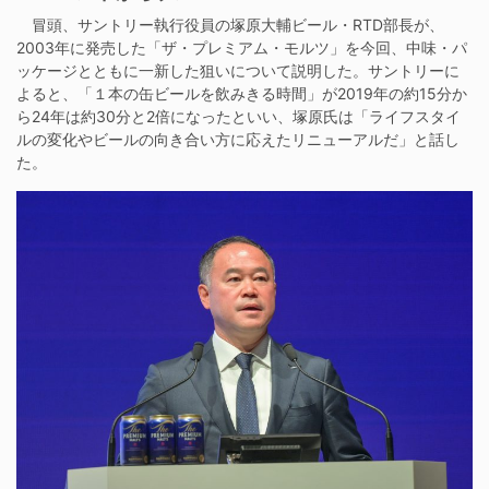
冒頭、サントリー執行役員の塚原大輔ビール・RTD部長が、
2003年に発売した「ザ・プレミアム・モルツ」を今回、中味・パ
ッケージとともに一新した狙いについて説明した。サントリーに
よると、「１本の缶ビールを飲みきる時間」が2019年の約15分か
ら24年は約30分と2倍になったといい、塚原氏は「ライフスタイ
ルの変化やビールの向き合い方に応えたリニューアルだ」と話し
た。