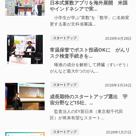
日本式算数アプリを海外展開 米国
やインドネシアで実…
小学生が学ぶ“算数”を「数学」に名称変
更する案が文科省審議…
スタートアップ
2026年4月28日
常温保管でポスト投函OKに がんリ
スク検査手続きを…
唾液の成分を解析して膵臓（すいぞう）
がんなど最大6つのがん…
スタートアップ
2026年3月24日
成長期待のスタートアップ選出 宇
宙分野など15社、…
監査法人のEY新日本（東京都千代田
区）が将来有望なスタート…
スタートアップ
2026年1月21日