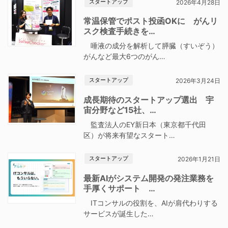
スタートアップ
2026年4月28日
常温保管でポスト投函OKに がんリ
スク検査手続きを…
唾液の成分を解析して膵臓（すいぞう）
がんなど最大6つのがん…
スタートアップ
2026年3月24日
成長期待のスタートアップ選出 宇
宙分野など15社、…
監査法人のEY新日本（東京都千代田
区）が将来有望なスタート…
スタートアップ
2026年1月21日
最新AIがシステム開発の発注業務を
手厚くサポート …
ITコンサルの役割を、AIが肩代わりする
サービスが誕生した…