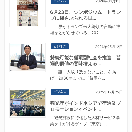
ビジネス
2026年06月11日
6月23日、シンポジウム「トラン
プに揺さぶられる世…
世界がトランプ米大統領の言動に神
経をとがらせている。202…
ビジネス
2026年05月12日
持続可能な循環型社会を推進 普
遍的価値の意味考える…
「誰一人取り残さないこと」を掲
げ、2030年までに「貧困を…
ビジネス
2025年12月25日
観光庁がインドネシアで宿泊業プ
ロモーションイベント…
観光施設に特化した人材サービス事
業を手がけるダイブ（東京）…