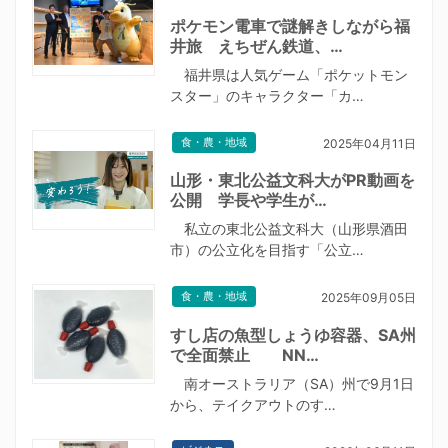
ポケモン電車で謎解きしながら福
井旅 えちぜん鉄道、…
福井県は人気ゲーム「ポケットモン
スター」のキャラクター「カ…
食・農・地域
2025年04月11日
山形・東北公益文科大がPR動画を
公開 学長や学生が…
私立の東北公益文科大（山形県酒田
市）の公立化を目指す「公立…
食・農・地域
2025年09月05日
すし店の魚型しょうゆ容器、SA州
で全面禁止 NN…
南オーストラリア（SA）州で9月1日
から、テイクアウトのす…