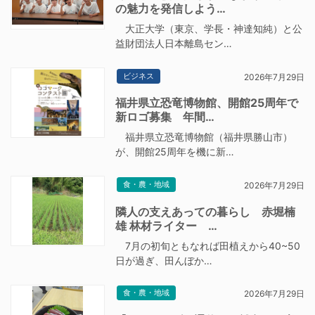
の魅力を発信しよう…
大正大学（東京、学長・神達知純）と公
益財団法人日本離島セン…
ビジネス
2026年7月29日
福井県立恐竜博物館、開館25周年で
新ロゴ募集 年間…
福井県立恐竜博物館（福井県勝山市）
が、開館25周年を機に新…
食・農・地域
2026年7月29日
隣人の支えあっての暮らし 赤堀楠
雄 林材ライター …
7月の初旬ともなれば田植えから40~50
日が過ぎ、田んぼか…
食・農・地域
2026年7月29日