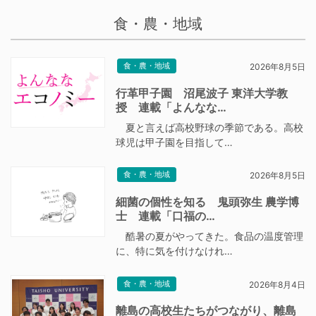
食・農・地域
食・農・地域
2026年8月5日
行革甲子園 沼尾波子 東洋大学教
授 連載「よんなな…
夏と言えば高校野球の季節である。高校
球児は甲子園を目指して…
食・農・地域
2026年8月5日
細菌の個性を知る 鬼頭弥生 農学博
士 連載「口福の…
酷暑の夏がやってきた。食品の温度管理
に、特に気を付けなけれ…
食・農・地域
2026年8月4日
離島の高校生たちがつながり、離島