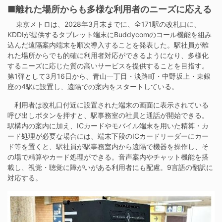
■離れた場所からも多様な利用者のニーズに応える
東京メトロは、2028年3月末までに、全171駅の改札口に、
KDDIが提供するタブレット端末にBuddycomのコール機能を組み
込んだ遠隔案内端末を順次導入することを発表した。駅社員が離
れた場所からでも的確に利用者対応ができるようになり、多様化
するニーズに応じた質の高いサービスを提供することを目指す。
第1弾として3月16日から、青山一丁目・淡路町・中野坂上・東銀
座の4駅に設置し、遠隔での案内をスタートしている。
利用者は改札口付近に設置された端末の画面に表示されている
呼び出しボタンを押すと、駅事務室の社員と通話が開始できる。
駅構内の案内に加え、ICカードやモバイル端末を用いた精算・カ
ード処理が必要な場合には、端末下段のICカードリーダーにカー
ド等を置くと、駅社員が駅事務室内から遠隔で機器を操作し、そ
の場で精算やカード処理ができる。音声案内やチャット機能を搭
載し、視覚・聴覚に障がいがある利用者にも配慮。9言語の翻訳に
対応する。