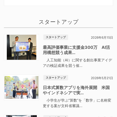
スタートアップ
スタートアップ
2026年6月15日
最高評価事業に支援金300万 AI活
用構想競う成果…
人工知能（AI）に関する創出事業アイデ
アの検証成果を競う催…
スタートアップ
2026年5月21日
日本式算数アプリを海外展開 米国
やインドネシアで実…
小学生が学ぶ“算数”を「数学」に名称変
更する案が文科省審議…