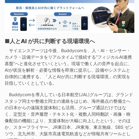
■人とAI が共に判断する現場環境へ
サイエンスアーツは今後、Buddycomを、人・AI・センサー・
カメラ・設備データをリアルタイムで接続する“フィジカルAI連携
基盤”へと進化させていくという。現場で働く人の音声を起点に、
AIが状況を解析・必要な情報を即座に提示し、設備やシステムと
自律的に連携する、「人とAIが共に判断する現場環境」の実現を
目指していくとしている。
Buddycomを導入している日本航空(JAL)グループは、グランド
スタッフ同士や整備士同士の連絡をはじめ、海外拠点の整備士へ
の日本からの遠隔支援体制にも活用。グループ通話だけではな
く、定型文・音声履歴・テキスト化・複数人同時翻訳・画像・映
像配信の機能により、支援体制が大幅に向上したという。そのほ
か、スターフライヤー、JR東日本、JR東海、東京無線、SBS ゼン
ツウ、北九州市、大阪市高速電気軌道などが情報共有ツールとし