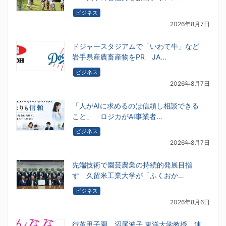
ビジネス
2026年8月7日
ドジャースタジアムで「いわて牛」など
岩手県産農畜産物をPR JA…
ビジネス
2026年8月7日
「人がAIに求めるのは信頼し相談できる
こと」 ロジカがAI事業者…
ビジネス
2026年8月7日
先端技術で園芸農業の持続的発展目指
す 久留米工業大学が「ふくおか…
ビジネス
2026年8月6日
行革甲子園 沼尾波子 東洋大学教授 連