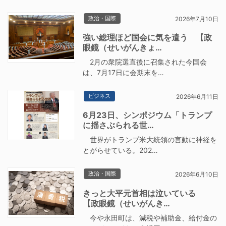
政治・国際
2026年7月10日
強い総理ほど国会に気を遣う 【政
眼鏡（せいがんきょ…
2月の衆院選直後に召集された今国会
は、7月17日に会期末を…
ビジネス
2026年6月11日
6月23日、シンポジウム「トランプ
に揺さぶられる世…
世界がトランプ米大統領の言動に神経を
とがらせている。202…
政治・国際
2026年6月10日
きっと大平元首相は泣いている
【政眼鏡（せいがんき…
今や永田町は、減税や補助金、給付金の