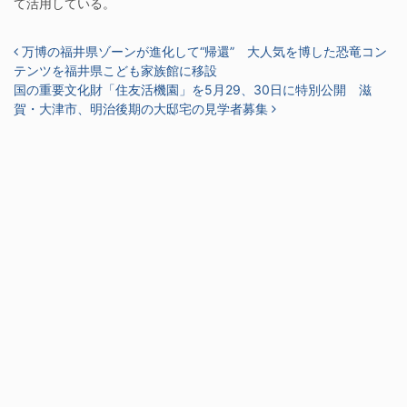
て活用している。
投稿ナビゲーション
万博の福井県ゾーンが進化して“帰還” 大人気を博した恐竜コン
テンツを福井県こども家族館に移設
国の重要文化財「住友活機園」を5月29、30日に特別公開 滋
賀・大津市、明治後期の大邸宅の見学者募集