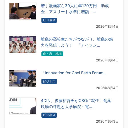
若手漫画家ら30人に年120万円 助成
金、アスリート水準に増額 …
ビジネス
2026年8月4日
離島の高校生たちがつながり、離島の魅
力を発信しよう！ 「アイラン…
食・農・地域
2026年8月4日
「Innovation for Cool Earth Forum…
ビジネス
2026年8月4日
4DIN、後藤祐吾氏がCSOに就任 創薬
現場の課題と大学病院・電…
ビジネス
2026年8月3日