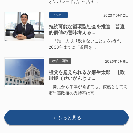
オンパレードだ。生活困…
ビジネス
2026年5月12日
持続可能な循環型社会を推進 普遍
的価値の意味考える…
「誰一人取り残さないこと」を掲げ、
2030年までに「貧困を…
政治・国際
2026年5月8日
祖父を超えられるか麻生太郎 【政
眼鏡（せいがんきょ…
発足から半年が過ぎても、依然として高
市早苗政権の支持率は高…
もっと見る