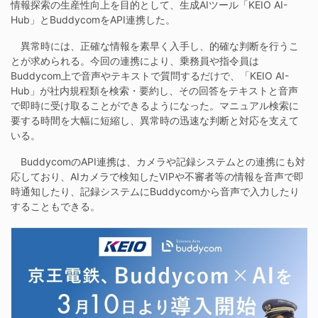
情報探索の生産性向上を目的として、生成AIツール「KEIO AI-
Hub」とBuddycomをAPI連携した。
異常時には、正確な情報を素早く入手し、的確な判断を行うこ
とが求められる。今回の連携により、乗務員や指令員は
Buddycom上で音声やテキストで質問するだけで、「KEIO AI-
Hub」が社内規程類を検索・要約し、その回答をテキストと音声
で即時に受け取ることができるようになった。マニュアル検索に
要する時間を大幅に短縮し、異常時の迅速な判断と対応を支えて
いる。
BuddycomのAPI連携は、カメラや記録システムとの連携にも対
応しており、AIカメラで検知したVIPや不審者等の情報を音声で即
時通知したり、記録システムにBuddycomから音声で入力したり
することもできる。