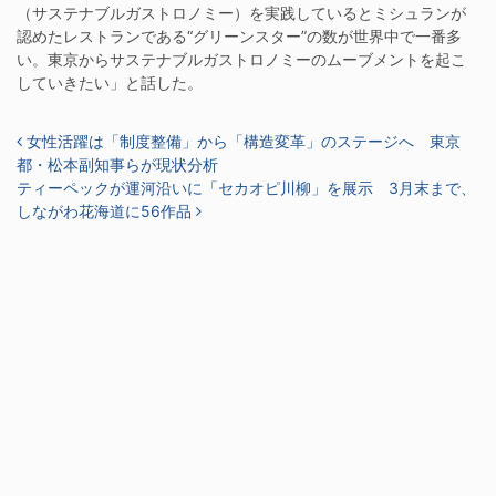
（サステナブルガストロノミー）を実践しているとミシュランが
認めたレストランである“グリーンスター”の数が世界中で一番多
い。東京からサステナブルガストロノミーのムーブメントを起こ
していきたい」と話した。
投稿ナビゲーション
女性活躍は「制度整備」から「構造変革」のステージへ 東京
都・松本副知事らが現状分析
ティーペックが運河沿いに「セカオピ川柳」を展示 3月末まで、
しながわ花海道に56作品