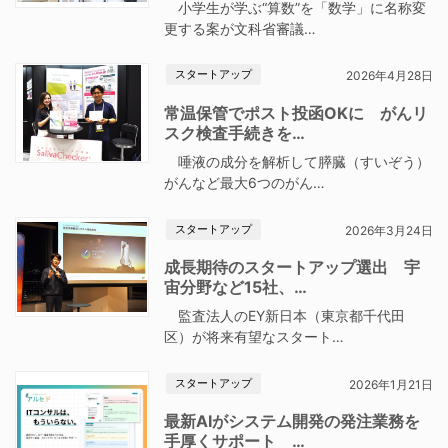
小学生が学ぶ“算数”を「数学」に名称変
更する案が文科省審議…
スタートアップ
2026年4月28日
常温保管でポスト投函OKに がんリ
スク検査手続きを…
唾液の成分を解析して膵臓（すいぞう）
がんなど最大6つのがん…
スタートアップ
2026年3月24日
成長期待のスタートアップ選出 宇
宙分野など15社、…
監査法人のEY新日本（東京都千代田
区）が将来有望なスタート…
スタートアップ
2026年1月21日
最新AIがシステム開発の発注業務を
手厚くサポート …