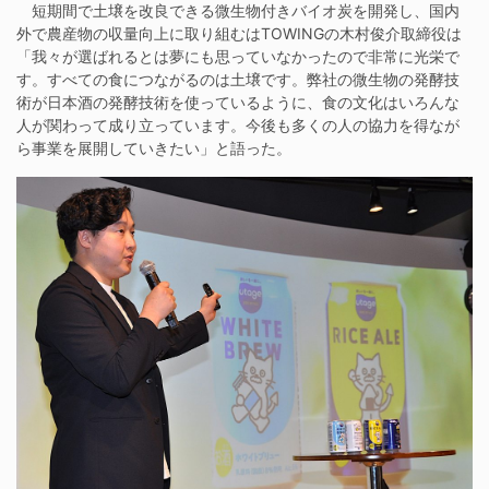
短期間で土壌を改良できる微生物付きバイオ炭を開発し、国内
外で農産物の収量向上に取り組むはTOWINGの木村俊介取締役は
「我々が選ばれるとは夢にも思っていなかったので非常に光栄で
す。すべての食につながるのは土壌です。弊社の微生物の発酵技
術が日本酒の発酵技術を使っているように、食の文化はいろんな
人が関わって成り立っています。今後も多くの人の協力を得なが
ら事業を展開していきたい」と語った。