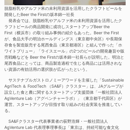
脱脂粉乳やアルファ米の未利用資源を活用したクラフトビールを
開発したBeer the Firstの坂本錦一社長
発表会では、脱脂粉乳やアルファ米の未利用資源を活用したク
ラフトビールの商品開発に成功しスタートアップBeer the
First（横浜市）の取り組み事例の紹介もあった。Beer the First
が、食品大手の明治ホールディングス（東京都中央区）や長期保
存食を製造販売する尾西食品（東京都港区）と組んで作った「ホ
ワイトブリュー」「ライスエール」の2つのビールの開発趣旨や販
売戦略などを Beer the Firstの坂本錦一社長らが説明した。明治と
尾西食品にとっては、商品製造過程で生じる商品には活用されな
い資源の有効活用の選択肢が広がったという。
サステナブルガストロノミーアワードを主催した「Sustainable
AgriTech ＆ FoodTech （SA&F）クラスター」は、JAグループが
設立した食と農に関するスタートアップ支援団体「一般社団法人
AgVenture Lab（アグベンチャーラボ）」（東京都千代田区）が
運営。スタートアップが目指す取り組みの社会実装を推進してい
る。
SA&Fクラスター代表事業者の荻野浩輝・一般社団法人
AgVenture Lab 代表理事理事長は「東京は、持続可能な食文化