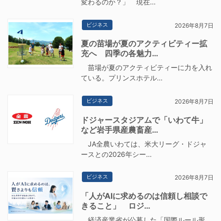
変わるのか？」 現在…
ビジネス
2026年8月7日
夏の苗場が夏のアクティビティー拡
充へ 四季の各魅力…
苗場が夏のアクティビティーに力を入れ
ている。プリンスホテル…
ビジネス
2026年8月7日
ドジャースタジアムで「いわて牛」
など岩手県産農畜産…
JA全農いわては、米大リーグ・ドジャ
ースとの2026年シー…
ビジネス
2026年8月7日
「人がAIに求めるのは信頼し相談で
きること」 ロジ…
経済産業省が公募した「国際ルール形