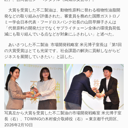
大賞を受賞した不二製油は、動物性原料に替わる植物性油脂開
発などの取り組みが評価された。審査員を務めた国際ガストロノ
ミー学会日本代表・フードロスバンク社長の山田早輝子さんは
「代替原料の開発だけでなくサプライチェーン全体の環境負荷低
減にも取り組んでいる点などが対象にふさわしい」と述べた。
あいさつした不二製油 市場開発戦略室 米元博子室長は「第1回
の大賞受賞はとても光栄です。社会課題の解決に貢献しながらビ
ジネスを展開していきたい」と話した。
写真左から大賞を受賞した不二製油の市場開発戦略室 米元博子室
長（右）、TOWINGの木村俊介取締役（右）＝東京都千代田区、
2026年2月10日