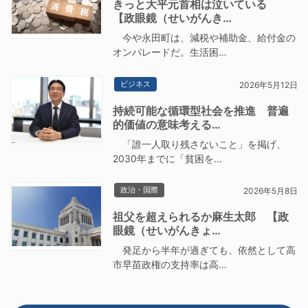
きっと大平元首相は泣いている
【政眼鏡（せいがんき…
今や永田町は、減税や補助金、給付金の
オンパレードだ。生活困…
ビジネス
2026年5月12日
持続可能な循環型社会を推進 普遍
的価値の意味考える…
「誰一人取り残さないこと」を掲げ、
2030年までに「貧困を…
政治・国際
2026年5月8日
祖父を超えられるか麻生太郎 【政
眼鏡（せいがんきょ…
発足から半年が過ぎても、依然として高
市早苗政権の支持率は高…