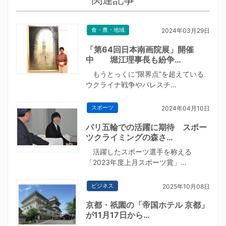
食・農・地域
2024年03月29日
「第64回日本南画院展」開催
中 堀江理事長も紛争…
もうとっくに“限界点”を超えている
ウクライナ戦争やパレスチ…
スポーツ
2024年04月10日
パリ五輪での活躍に期待 スポー
ツクライミングの森さ…
活躍したスポーツ選手を称える
「2023年度上月スポーツ賞」…
ビジネス
2025年10月08日
京都・祇園の「帝国ホテル 京都」
が11月17日から…