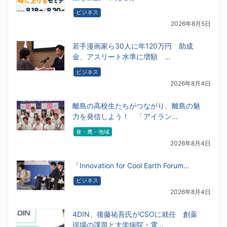
ビジネス
2026年8月5日
若手漫画家ら30人に年120万円 助成
金、アスリート水準に増額 …
ビジネス
2026年8月4日
離島の高校生たちがつながり、離島の魅
力を発信しよう！ 「アイラン…
食・農・地域
2026年8月4日
「Innovation for Cool Earth Forum…
ビジネス
2026年8月4日
4DIN、後藤祐吾氏がCSOに就任 創薬
現場の課題と大学病院・電…