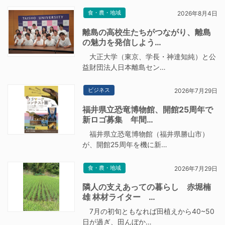
食・農・地域
2026年8月4日
離島の高校生たちがつながり、離島
の魅力を発信しよう…
大正大学（東京、学長・神達知純）と公
益財団法人日本離島セン…
ビジネス
2026年7月29日
福井県立恐竜博物館、開館25周年で
新ロゴ募集 年間…
福井県立恐竜博物館（福井県勝山市）
が、開館25周年を機に新…
食・農・地域
2026年7月29日
隣人の支えあっての暮らし 赤堀楠
雄 林材ライター …
7月の初旬ともなれば田植えから40~50
日が過ぎ、田んぼか…