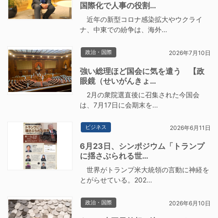
国際化で人事の役割…
近年の新型コロナ感染拡大やウクライ
ナ、中東での紛争は、海外…
政治・国際
2026年7月10日
強い総理ほど国会に気を遣う 【政
眼鏡（せいがんきょ…
2月の衆院選直後に召集された今国会
は、7月17日に会期末を…
ビジネス
2026年6月11日
6月23日、シンポジウム「トランプ
に揺さぶられる世…
世界がトランプ米大統領の言動に神経を
とがらせている。202…
政治・国際
2026年6月10日