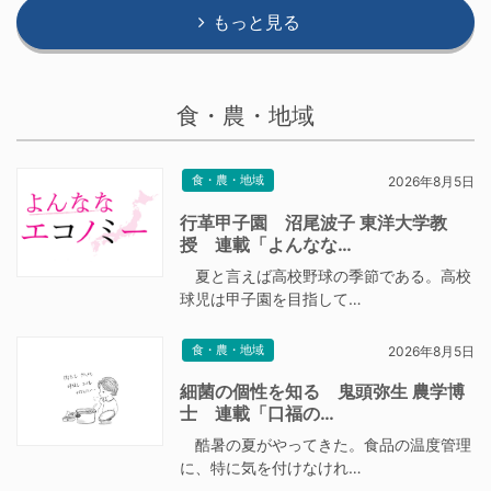
もっと見る
食・農・地域
食・農・地域
2026年8月5日
行革甲子園 沼尾波子 東洋大学教
授 連載「よんなな…
夏と言えば高校野球の季節である。高校
球児は甲子園を目指して…
食・農・地域
2026年8月5日
細菌の個性を知る 鬼頭弥生 農学博
士 連載「口福の…
酷暑の夏がやってきた。食品の温度管理
に、特に気を付けなけれ…