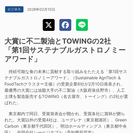
2026年02月10日
ビジネス
大賞に不二製油とTOWINGの2社
「第1回サステナブルガストロノミー
アワード」
持続可能な食の未来に貢献する取り組みをたたえる「第1回サス
テナブルガストロノミーアワード」（Sustainable AgriTech ＆
FoodTechクラスター主催）の受賞企業6社が2月10日発表され、
最優秀の大賞には油脂大手の不二製油（大阪府泉佐野市）、人工
土壌を製造販売するTOWING（名古屋市、トーイング）の2社が選
ばれた。
東京都内で同日、受賞発表会が開かれ、受賞各社に賞杯が贈ら
れた。大賞以外の受賞4社は、ユーグレナ（東京都港区）、Green
Carbon（東京都千代田区）、明治ホールディングス（東京都中央
区）、合同会社シーベジタブル（高知県安芸市）。