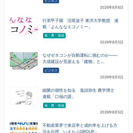
ビジネス
2026年8月6日
行革甲子園 沼尾波子 東洋大学教授 連
載「よんななエコノミー」
食・農・地域
2026年8月5日
なぜゼネコンが自動運転に挑むのか――
大成建設が見据える「建物」と…
ビジネス
2026年8月5日
細菌の個性を知る 鬼頭弥生 農学博士
連載「口福の源」
食・農・地域
2026年8月5日
不動産業界で来店率と成約率を上げる方
法を伝授 いえらぶGROUP…