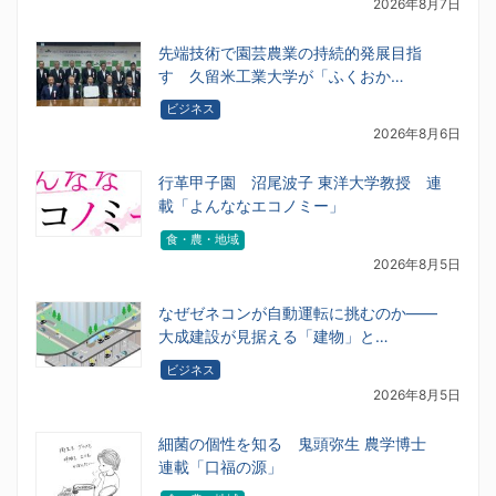
2026年8月7日
先端技術で園芸農業の持続的発展目指
す 久留米工業大学が「ふくおか…
ビジネス
2026年8月6日
行革甲子園 沼尾波子 東洋大学教授 連
載「よんななエコノミー」
食・農・地域
2026年8月5日
なぜゼネコンが自動運転に挑むのか――
大成建設が見据える「建物」と…
ビジネス
2026年8月5日
細菌の個性を知る 鬼頭弥生 農学博士
連載「口福の源」