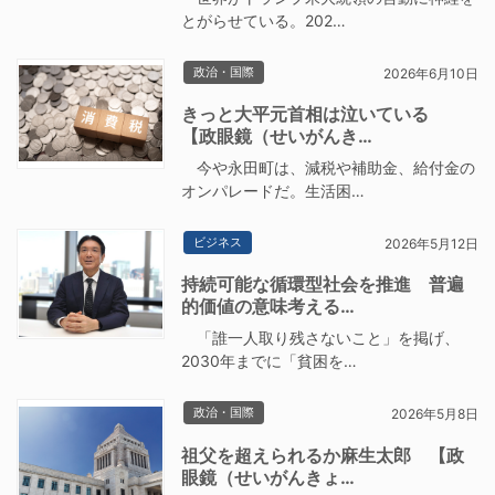
とがらせている。202…
政治・国際
2026年6月10日
きっと大平元首相は泣いている
【政眼鏡（せいがんき…
今や永田町は、減税や補助金、給付金の
オンパレードだ。生活困…
ビジネス
2026年5月12日
持続可能な循環型社会を推進 普遍
的価値の意味考える…
「誰一人取り残さないこと」を掲げ、
2030年までに「貧困を…
政治・国際
2026年5月8日
祖父を超えられるか麻生太郎 【政
眼鏡（せいがんきょ…