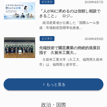
ビジネス
2026年8月7日
「人がAIに求めるのは信頼し相談で
きること」 ロジ…
経済産業省が公募した「国際ルール形
成・市場創造型標準化推進…
ビジネス
2026年8月6日
先端技術で園芸農業の持続的発展目
指す 久留米工業大…
久留米工業大学（久工大、福岡県久留米
市）は、福岡県と産学官…
もっと見る
政治・国際