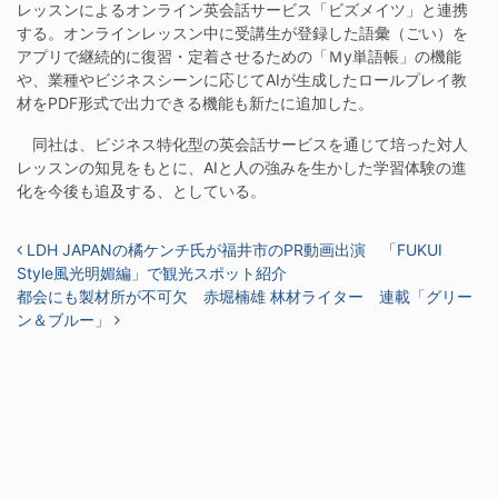
レッスンによるオンライン英会話サービス「ビズメイツ」と連携
する。オンラインレッスン中に受講生が登録した語彙（ごい）を
アプリで継続的に復習・定着させるための「Ｍy単語帳」の機能
や、業種やビジネスシーンに応じてAIが生成したロールプレイ教
材をPDF形式で出力できる機能も新たに追加した。
同社は、ビジネス特化型の英会話サービスを通じて培った対人
レッスンの知見をもとに、AIと人の強みを生かした学習体験の進
化を今後も追及する、としている。
投稿ナビゲーション
LDH JAPANの橘ケンチ氏が福井市のPR動画出演 「FUKUI
Style風光明媚編」で観光スポット紹介
都会にも製材所が不可欠 赤堀楠雄 林材ライター 連載「グリー
ン＆ブルー」