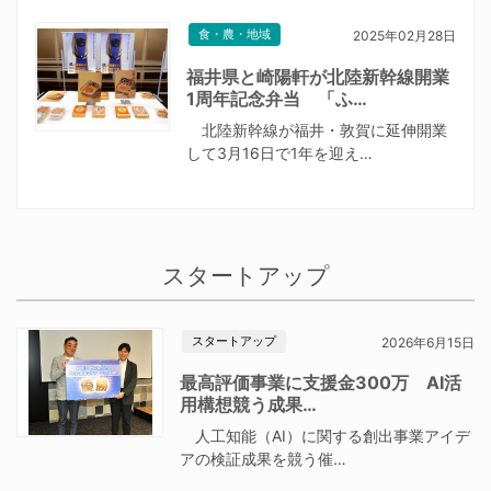
食・農・地域
2025年02月28日
福井県と崎陽軒が北陸新幹線開業
1周年記念弁当 「ふ…
北陸新幹線が福井・敦賀に延伸開業
して3月16日で1年を迎え…
スタートアップ
スタートアップ
2026年6月15日
最高評価事業に支援金300万 AI活
用構想競う成果…
人工知能（AI）に関する創出事業アイデ
アの検証成果を競う催…