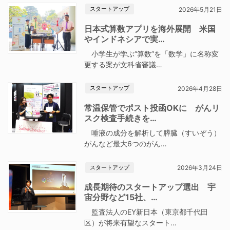
スタートアップ
2026年5月21日
日本式算数アプリを海外展開 米国
やインドネシアで実…
小学生が学ぶ“算数”を「数学」に名称変
更する案が文科省審議…
スタートアップ
2026年4月28日
常温保管でポスト投函OKに がんリ
スク検査手続きを…
唾液の成分を解析して膵臓（すいぞう）
がんなど最大6つのがん…
スタートアップ
2026年3月24日
成長期待のスタートアップ選出 宇
宙分野など15社、…
監査法人のEY新日本（東京都千代田
区）が将来有望なスタート…