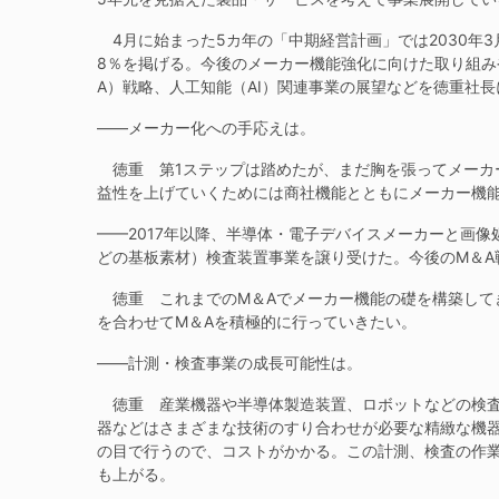
4月に始まった5カ年の「中期経営計画」では2030年3
8％を掲げる。今後のメーカー機能強化に向けた取り組み
A）戦略、人工知能（AI）関連事業の展望などを徳重社
——メーカー化への手応えは。
徳重 第1ステップは踏めたが、まだ胸を張ってメーカ
益性を上げていくためには商社機能とともにメーカー機
——2017年以降、半導体・電子デバイスメーカーと画像
どの基板素材）検査装置事業を譲り受けた。今後のM＆A
徳重 これまでのM＆Aでメーカー機能の礎を構築して
を合わせてM＆Aを積極的に行っていきたい。
——計測・検査事業の成長可能性は。
徳重 産業機器や半導体製造装置、ロボットなどの検査
器などはさまざまな技術のすり合わせが必要な精緻な機
の目で行うので、コストがかかる。この計測、検査の作
も上がる。