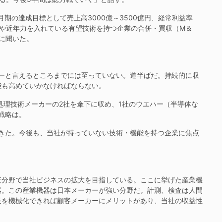
月期の達成目標として売上高3000億～3500億円、経常利益率
や近年力を入れている有望技術を持つ企業の合併・買収（M＆
長に聞いた。
ーと言えるところまでには至っていない。道半ばだ。持続的に収
能も高めていかなければならない。
処理技術メーカーの2社を傘下に収め、1社のウエハー（半導体な
戦略は。
きた。今後も、当社が持っていない技術・機能を持つ企業に焦点
分野で当社ビジネスの拡大を目指している。ここに挙げた産業機
器。この産業機器は日本メーカーが強い分野だ。計測、検査は人間
業を機械化できれば顧客メーカーにメリットがあり、当社の収益性