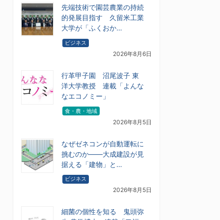
先端技術で園芸農業の持続
的発展目指す 久留米工業
大学が「ふくおか…
ビジネス
2026年8月6日
行革甲子園 沼尾波子 東
洋大学教授 連載「よんな
なエコノミー」
食・農・地域
2026年8月5日
なぜゼネコンが自動運転に
挑むのか――大成建設が見
据える「建物」と…
ビジネス
2026年8月5日
細菌の個性を知る 鬼頭弥