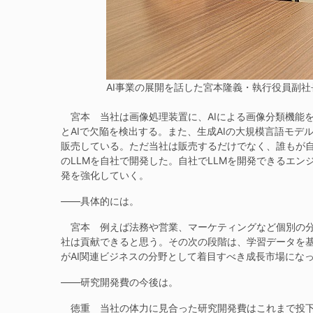
AI事業の展開を話した宮本隆義・執行役員副社
宮本 当社は画像処理装置に、AIによる画像分類機能
とAIで欠陥を検出する。また、生成AIの大規模言語モデ
販売している。ただ当社は販売するだけでなく、誰もが自
のLLMを自社で開発した。自社でLLMを開発できるエン
発を強化していく。
——具体的には。
宮本 例えば法務や営業、マーケティングなど個別の分
社は貢献できると思う。その次の段階は、学習データを基
がAI関連ビジネスの分野として着目すべき成長市場にな
——研究開発費の今後は。
徳重 当社の体力に見合った研究開発費はこれまで投下