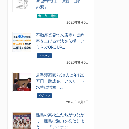
生 農学博士 連載「口福
の源」
食・農・地域
2026年8月5日
不動産業界で来店率と成約
率を上げる方法を伝授 い
えらぶGROUP…
ビジネス
2026年8月5日
若手漫画家ら30人に年120
万円 助成金、アスリート
水準に増額 …
ビジネス
2026年8月4日
離島の高校生たちがつなが
り、離島の魅力を発信しよ
う！ 「アイラン…