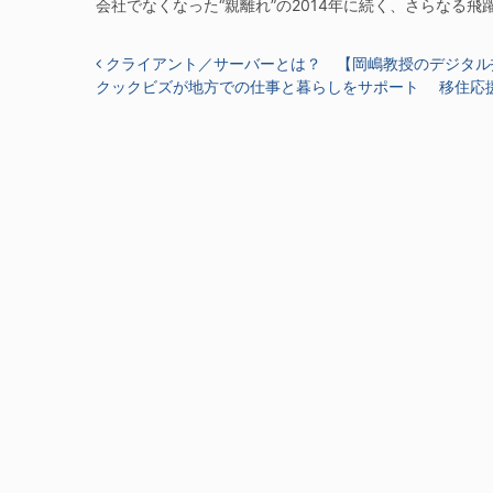
会社でなくなった“親離れ”の2014年に続く、さらなる
投稿ナビゲーション
クライアント／サーバーとは？ 【岡嶋教授のデジタル
クックビズが地方での仕事と暮らしをサポート 移住応