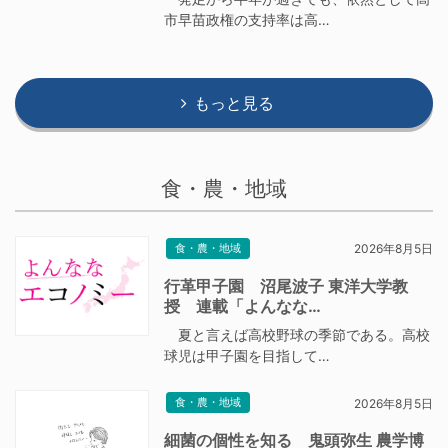
市早苗政権の支持率は高…
もっと見る
食・農・地域
食・農・地域
2026年8月5日
行革甲子園 沼尾波子 東洋大学教
授 連載「よんなな…
夏と言えば高校野球の季節である。高校
球児は甲子園を目指して…
食・農・地域
2026年8月5日
細菌の個性を知る 鬼頭弥生 農学博