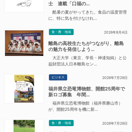
士 連載「口福の…
酷暑の夏がやってきた。食品の温度管理
に、特に気を付けなけれ…
食・農・地域
2026年8月4日
離島の高校生たちがつながり、離島
の魅力を発信しよう…
大正大学（東京、学長・神達知純）と公
益財団法人日本離島セン…
ビジネス
2026年7月29日
福井県立恐竜博物館、開館25周年で
新ロゴ募集 年間…
福井県立恐竜博物館（福井県勝山市）
が、開館25周年を機に新…
食・農・地域
2026年7月29日