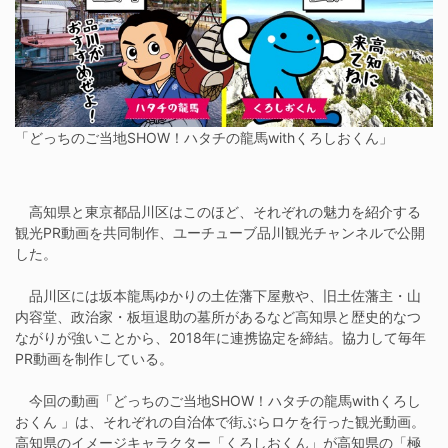
「どっちのご当地SHOW！ハタチの龍馬withくろしおくん」
高知県と東京都品川区はこのほど、それぞれの魅力を紹介する
観光PR動画を共同制作、ユーチューブ品川観光チャンネルで公開
した。
品川区には坂本龍馬ゆかりの土佐藩下屋敷や、旧土佐藩主・山
内容堂、政治家・板垣退助の墓所があるなど高知県と歴史的なつ
ながりが強いことから、2018年に連携協定を締結。協力して毎年
PR動画を制作している。
今回の動画「どっちのご当地SHOW！ハタチの龍馬withくろし
おくん 」は、それぞれの自治体で街ぶらロケを行った観光動画。
高知県のイメージキャラクター「くろしおくん」が高知県の「極