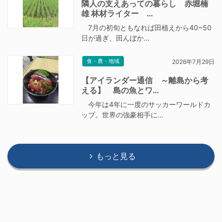
隣人の支えあっての暮らし 赤堀楠
雄 林材ライター …
7月の初旬ともなれば田植えから40~50
日が過ぎ、田んぼか…
食・農・地域
2026年7月29日
【アイランダー通信 ～離島から考
える】 島の魚とワ…
今年は4年に一度のサッカーワールドカ
ップ。世界の強豪相手に…
もっと見る