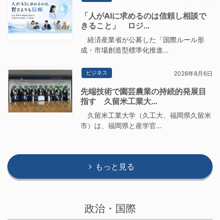
「人がAIに求めるのは信頼し相談で
きること」 ロジ…
経済産業省が公募した「国際ルール形
成・市場創造型標準化推進…
ビジネス
2026年8月6日
先端技術で園芸農業の持続的発展目
指す 久留米工業大…
久留米工業大学（久工大、福岡県久留米
市）は、福岡県と産学官…
もっと見る
政治・国際