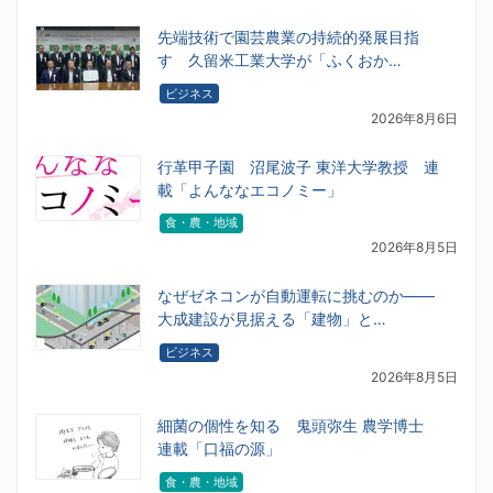
先端技術で園芸農業の持続的発展目指
す 久留米工業大学が「ふくおか…
ビジネス
2026年8月6日
行革甲子園 沼尾波子 東洋大学教授 連
載「よんななエコノミー」
食・農・地域
2026年8月5日
なぜゼネコンが自動運転に挑むのか――
大成建設が見据える「建物」と…
ビジネス
2026年8月5日
細菌の個性を知る 鬼頭弥生 農学博士
連載「口福の源」
食・農・地域