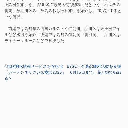
上の田舎旅」を、 品川区の観光大使“見習い”だという「ハタチの
龍馬」が品川区の「至高のおしゃれ旅」を紹介し、 “対決” すると
いう内容。
前編では高知県の四国カルストや仁淀川、品川区は天王洲アイ
ルなど水辺を紹介。後編では高知の鍾乳洞「龍河洞」、品川区は
ディナークルーズなどで対決した。
投稿ナビゲーション
気候開示情報サービスを本格化 EYSC、企業の開示活動を支援
「ガーデンネックレス横浜2025」 6月15日まで、花と緑で街彩
る