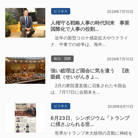
ビジネス
2026年7月10日
人権守る戦略人事の時代到来 事業
国際化で人事の役割…
近年の新型コロナ感染拡大やウクライ
ナ、中東での紛争は、海外…
政治・国際
2026年7月10日
強い総理ほど国会に気を遣う 【政
眼鏡（せいがんきょ…
2月の衆院選直後に召集された今国会
は、7月17日に会期末を…
ビジネス
2026年6月11日
6月23日、シンポジウム「トランプ
に揺さぶられる世…
世界がトランプ米大統領の言動に神経を