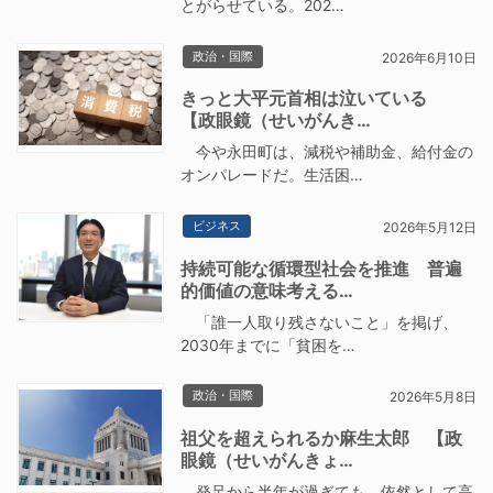
とがらせている。202…
政治・国際
2026年6月10日
きっと大平元首相は泣いている
【政眼鏡（せいがんき…
今や永田町は、減税や補助金、給付金の
オンパレードだ。生活困…
ビジネス
2026年5月12日
持続可能な循環型社会を推進 普遍
的価値の意味考える…
「誰一人取り残さないこと」を掲げ、
2030年までに「貧困を…
政治・国際
2026年5月8日
祖父を超えられるか麻生太郎 【政
眼鏡（せいがんきょ…
発足から半年が過ぎても、依然として高