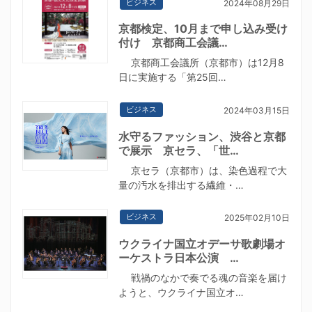
ビジネス
2024年08月29日
京都検定、10月まで申し込み受け
付け 京都商工会議…
京都商工会議所（京都市）は12月8
日に実施する「第25回…
ビジネス
2024年03月15日
水守るファッション、渋谷と京都
で展示 京セラ、「世…
京セラ（京都市）は、染色過程で大
量の汚水を排出する繊維・…
ビジネス
2025年02月10日
ウクライナ国立オデーサ歌劇場オ
ーケストラ日本公演 …
戦禍のなかで奏でる魂の音楽を届け
ようと、ウクライナ国立オ…