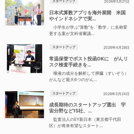
スタートアップ
2026年5月21日
日本式算数アプリを海外展開 米国
やインドネシアで実…
小学生が学ぶ“算数”を「数学」に名称変
更する案が文科省審議…
スタートアップ
2026年4月28日
常温保管でポスト投函OKに がんリ
スク検査手続きを…
唾液の成分を解析して膵臓（すいぞう）
がんなど最大6つのがん…
スタートアップ
2026年3月24日
成長期待のスタートアップ選出 宇
宙分野など15社、…
監査法人のEY新日本（東京都千代田
区）が将来有望なスタート…