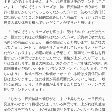
するものではありません。また、現在運用途中のファンドもござ
います。『ぜんぞう』シリーズは、特に投資信託の初心者や、銀
行に預金しかしていらっしゃらなかった方々に、初めて投資信託
に投資いただくことを目的に生み出した商品で、そういう方々に
投資の成功体験を積んでいただくことができたと思います」
「『ぜんぞう』シリーズがお客さまに受け入れていただけたの
は、投資にそれほど積極的ではなかった方や、投資初心者の方た
ち向けの商品だった点が一番の要因だったと思います。販売後の
お客さまサポートも、販売会社さまを通してしっかりとさせてい
ただいております。相場の動向を予想して、短期間での収益を目
指すという商品ではありませんので、価格が上がったり下がった
りは当然します。投資の内訳は、海外のグローバル株式が6割、先
進国債券が4割のいわゆる『バランスファンド』となります。ご存
じのように、株式の部分で株価が上がっている時は投資信託の価
額は上がりますし、逆に株価が調整局面に入っている時は、一般
的に金利は下がり、債券価格が上昇することになり、バランスの
良いファンドといえます」
「しかも、投資信託の価額がどこまで上昇したら、一旦投資を
見直すのかという目標が決まっている商品です。上がれば利益確
定の売りをするとか、下がれば損切りをするとかという行為に慣