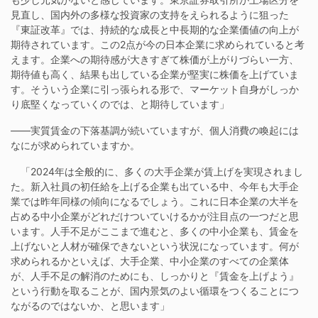
見直し、国内外の多様な投資家の支持をえられるように狙った
『東証改革』では、持続的な成長と中長期的な企業価値の向上が
期待されています。この2点が今の日本企業に求められていると考
えます。企業への期待感が大きすぎて株価が上がりづらい一方、
期待値も高く、結果も出している企業が堅実に株価を上げていま
す。そういう企業に引っ張られる形で、マーケット自身がしっか
り底堅くなっていくのでは、と期待しています」
——実質賃金の下落基調が続いていますが、個人消費の喚起には
なにが求められていますか。
「2024年は全般的に、多くの大手企業が賃上げを実現されまし
た。新入社員の初任給を上げる企業も出ている中、今年も大手企
業では昨年同様の傾向になるでしょう。これに日本企業の大半を
占める中小企業がどれだけついていけるかが注目点の一つだと思
います。人手不足がここまで進むと、多くの中小企業も、賃金を
上げないと人材が確保できないという状況になっています。何が
求められるかといえば、大手企業、中小企業のすべての企業体
が、人手不足の解消のためにも、しっかりと『賃金を上げよう』
という行動を取ることが、国内景気のよい循環をつくることにつ
ながるのではないか、と思います」