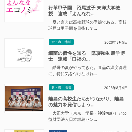
行革甲子園 沼尾波子 東洋大学教
授 連載「よんなな…
夏と言えば高校野球の季節である。高校
球児は甲子園を目指して…
食・農・地域
2026年8月5日
細菌の個性を知る 鬼頭弥生 農学博
士 連載「口福の…
酷暑の夏がやってきた。食品の温度管理
に、特に気を付けなけれ…
食・農・地域
2026年8月4日
離島の高校生たちがつながり、離島
の魅力を発信しよう…
大正大学（東京、学長・神達知純）と公
益財団法人日本離島セン…