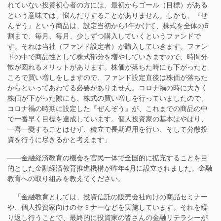
れていない投資初心者の方には、最初からゴール（目標）がある
という意味では、悩んだりすることがありません。しかも、『ぜ
んぞう』という商品は、設定当初から1年かけて、株式を全体の6
割まで、毎月、毎月、少しずつ購入していくというファンドで
す。それは当社（ファンド設定者）が購入していきます。ファン
ドの中で商品性として株式部分を増やしていきますので、時間分
散が図れるメリットがあります。株価が落ちた時にも下がったと
ころで買い増しをしますので、ファンド設定直後は株価が落ちた
からといってあわてる必要がありません。コロナ禍の時に大きく
株価が下がった際にも、株式の買い増しを行っていましたので、
コロナ禍の時期に設定した『ぜんぞう』が、これまでの商品の中
で一番早く目標を達成しています。個人投資家の基本はやはり、
一喜一憂することはせず、積立で長期運用を行い、そして分散投
資を行うに尽きるかと考えます」
——金融経済教育の機会を官民一体で全国的に拡充することを目
的とした金融経済教育推進機構が昨年4月に設立されました。金融
教育への取り組みを教えてください。
「金融教育としては、投資信託の販売会社向けの商品セミナー
や、個人投資家向けのセミナーなどを実施しています。それを繰
り返し行うことで、最終的に投資家の皆さんの金融リテラシーが