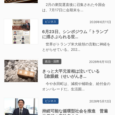
2月の衆院選直後に召集された今国会
は、7月17日に会期末を…
ビジネス
2026年6月11日
6月23日、シンポジウム「トランプ
に揺さぶられる世…
世界がトランプ米大統領の言動に神経を
とがらせている。202…
政治・国際
2026年6月10日
きっと大平元首相は泣いている
【政眼鏡（せいがんき…
今や永田町は、減税や補助金、給付金の
オンパレードだ。生活困…
ビジネス
2026年5月12日
持続可能な循環型社会を推進 普遍