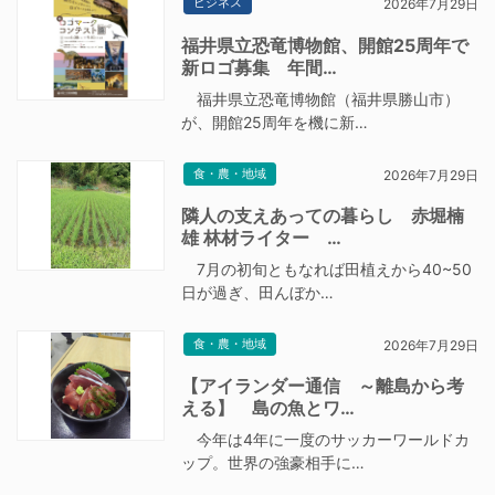
ビジネス
2026年7月29日
福井県立恐竜博物館、開館25周年で
新ロゴ募集 年間…
福井県立恐竜博物館（福井県勝山市）
が、開館25周年を機に新…
食・農・地域
2026年7月29日
隣人の支えあっての暮らし 赤堀楠
雄 林材ライター …
7月の初旬ともなれば田植えから40~50
日が過ぎ、田んぼか…
食・農・地域
2026年7月29日
【アイランダー通信 ～離島から考
える】 島の魚とワ…
今年は4年に一度のサッカーワールドカ
ップ。世界の強豪相手に…