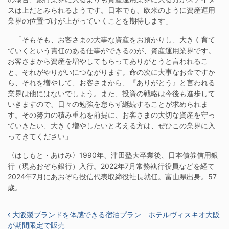
スは上だとみられるようです。日本でも、欧米のように資産運用
業界の位置づけが上がっていくことを期待します」
「そもそも、お客さまの大事な資産をお預かりし、大きく育て
ていくという責任のある仕事ができるのが、資産運用業界です。
お客さまから資産を増やしてもらってありがとうと言われるこ
と、それがやりがいにつながります。命の次に大事なお金ですか
ら、それを増やして、お客さまから、『ありがとう』と言われる
業界は他にはないでしょう。また、投資の戦略は今後も進歩して
いきますので、日々の勉強を怠らず継続することが求められま
す。その努力の積み重ねを前提に、お客さまの大切な資産を守っ
ていきたい、大きく増やしたいと考える方は、ぜひこの業界に入
ってきてください」
〈はしもと・あけみ〉1990年、津田塾大卒業後、日本債券信用銀
行（現あおぞら銀行）入行。2022年7月常務執行役員などを経て
2024年7月にあおぞら投信代表取締役社長就任。富山県出身。57
歳。
投稿ナビゲーション
大阪製ブランドを体感できる宿泊プラン ホテルヴィスキオ大阪
が期間限定で販売