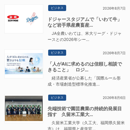
ビジネス
2026年8月7日
ドジャースタジアムで「いわて牛」
など岩手県産農畜産…
JA全農いわては、米大リーグ・ドジャ
ースとの2026年シー…
ビジネス
2026年8月7日
「人がAIに求めるのは信頼し相談で
きること」 ロジ…
経済産業省が公募した「国際ルール形
成・市場創造型標準化推進…
ビジネス
2026年8月6日
先端技術で園芸農業の持続的発展目
指す 久留米工業大…
久留米工業大学（久工大、福岡県久留米
市）は、福岡県と産学官…