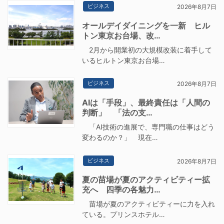
ビジネス
2026年8月7日
オールデイダイニングを一新 ヒル
トン東京お台場、改…
2月から開業初の大規模改装に着手して
いるヒルトン東京お台場…
ビジネス
2026年8月7日
AIは「手段」、最終責任は「人間の
判断」 「法の支…
「AI技術の進展で、専門職の仕事はどう
変わるのか？」 現在…
ビジネス
2026年8月7日
夏の苗場が夏のアクティビティー拡
充へ 四季の各魅力…
苗場が夏のアクティビティーに力を入れ
ている。プリンスホテル…