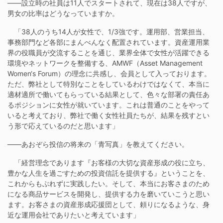
——設立時の社員は11人でスタートされて、現在は38人ですが、
男女の比率はどうなっていますか。
「38人のうち14人が女性で、1/3強です。運用部、営業担当、
事務部門など各部にまんべんなく配置されています。資産運用業
界の役職員が交流することを通じ、業界全体で女性が活躍できる
環境やネットワークを整備する、AMWF（Asset Management
Women‘s Forum）の理念に共感し、会員として入っております。
ただ、弊社として特別なことをしているわけではなくて、本当に
適材適所で働いてもらっている結果として、色々な部署の責任あ
るポジションに女性が就いています。これは普通のことをやって
いると考えており、弊社で働く女性社員たちが、結果を残すとい
う形で応えているのだと思います」
——あおぞら投信の将来の「青写真」を教えてください。
「経営理念であります『お客様の大切な資産形成の役に立ち、
豊かな人生を過ごすための投資信託を提供する』ということを、
これからもぶれずに実践したい。そして、本当にお客さまのため
になる商品サービスを開発し、提供する力を磨いていこうと思い
ます。お客さまの資産形成応援団として、頼りになるような、身
近な運用会社でありたいと考えています」