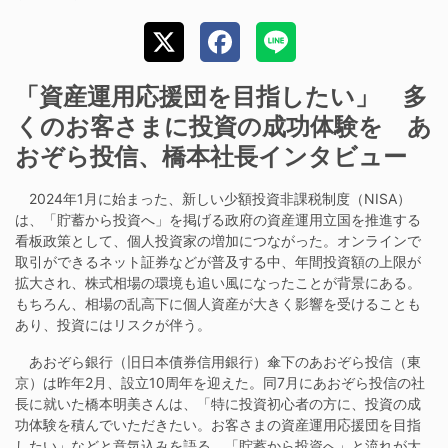
「資産運用応援団を目指したい」 多
くのお客さまに投資の成功体験を あ
おぞら投信、橋本社長インタビュー
2024年1月に始まった、新しい少額投資非課税制度（NISA）
は、「貯蓄から投資へ」を掲げる政府の資産運用立国を推進する
看板政策として、個人投資家の増加につながった。オンラインで
取引ができるネット証券などが普及する中、年間投資額の上限が
拡大され、株式相場の環境も追い風になったことが背景にある。
もちろん、相場の乱高下に個人資産が大きく影響を受けることも
あり、投資にはリスクが伴う。
あおぞら銀行（旧日本債券信用銀行）傘下のあおぞら投信（東
京）は昨年2月、設立10周年を迎えた。同7月にあおぞら投信の社
長に就いた橋本明美さんは、「特に投資初心者の方に、投資の成
功体験を積んでいただきたい。お客さまの資産運用応援団を目指
したい」などと意気込みを語る。「貯蓄から投資へ」と流れが大