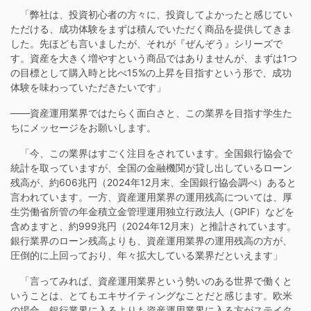
「弊社は、投資初心者の方々に、投資してよかったと感じてい
ただける、成功体験をまずは積んでいただく商品を提供してきま
した。先ほども言いましたが、それが『ぜんぞう』シリーズで
す。資産を大きく増やすという商品ではありませんが、まずは1つ
の目標として購入時と比べ15%の上昇を目指すという形で、成功
体験を味わっていただきたいです」
——資産運用業界ではたらく面白さと、この業界を目指す学生た
ちにメッセージをお願いします。
「今、この業界はすごく注目をされています。全国銀行協会で
統計を取っていますが、全国の金融機関が貸し出しているローン
残高が、約606兆円（2024年12月末、全国銀行協会調べ）あると
言われています。一方、資産運用業界の運用残高については、厚
生労働省所管の年金積立金管理運用独立行政法人（GPIF）などを
含めますと、約999兆円（2024年12月末）と推計されています。
銀行業界のローン残高よりも、資産運用業界の運用残高の方が、
圧倒的に上回っており、年々拡大している業界だといえます」
「言ってみれば、資産運用業界という勢いのある世界で働くと
いうことは、とてもエキサイティングなことだと感じます。欧米
の場合、銀行業界に入るよりも資産運用業界に入る方がステイタ