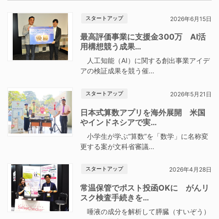
スタートアップ
2026年6月15日
最高評価事業に支援金300万 AI活
用構想競う成果…
人工知能（AI）に関する創出事業アイデ
アの検証成果を競う催…
スタートアップ
2026年5月21日
日本式算数アプリを海外展開 米国
やインドネシアで実…
小学生が学ぶ“算数”を「数学」に名称変
更する案が文科省審議…
スタートアップ
2026年4月28日
常温保管でポスト投函OKに がんリ
スク検査手続きを…
唾液の成分を解析して膵臓（すいぞう）