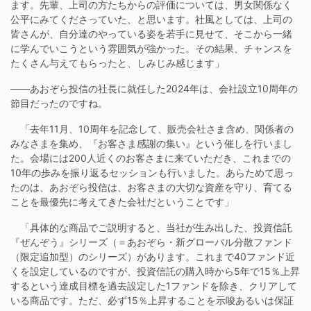
ます。先輩、上司の方たちからの評価については、男女関係なく
公平にみてくださっていた、と思います。社風としては、上司の
皆さんが、自分達のやっている姿を若手に見せて、そこから一緒
に学んでいこうという雰囲気が強かった。その結果、チャンスを
たくさん与えてもらったと、しみじみ感じます」
——あおぞら投信の社長に就任した2024年は、会社設立10周年の
節目だったのですね。
「去年11月、10周年を記念して、販売会社さま含め、関係者の
みなさまを集め、『お客さま感謝の集い』という催しを行いまし
た。会場には200人近くのお客さまに来ていただき、これまでの
10年の歩みを振り返るセッションも行いました。あらためて思っ
たのは、あおぞら投信は、お客さまの大切な資産を守り、育てる
ことを最優先に考えてきた会社だということです」
「具体的な商品でご説明すると、当社が生み出した、投資信託
『ぜんぞう』シリーズ（＝あおぞら・新グローバル分散ファンド
（限定追加型）のシリーズ）があります。これまで40ファンド近
くを設定しているのですが、投資信託の購入時から5年で15％上昇
するという達成目標を過去設定した1ファンドを除き、クリアして
いる商品です。ただ、必ず15％上昇することを示唆あるいは保証