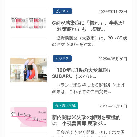
ビジネス
2026年01月23日
6割が感染症に「慣れ」、半数が
「対策疲れ」も 塩野…
塩野義製薬（大阪市）は、20～89歳
の男女1200人を対象…
ビジネス
2025年05月20日
「100年に1度の大変革期」
SUBARU（スバル…
トランプ米政権による関税引き上げ
政策は、これまでの自由貿易…
食・農・地域
2025年11月10日
新内閣は米失政の解明を積極的
に 小視曽四郎 農政ジ…
国会がようやく開幕。そしてわが国