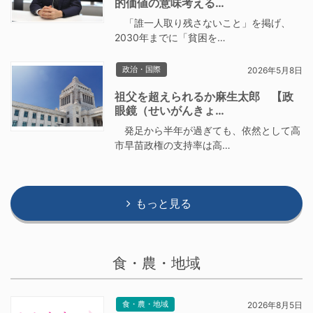
的価値の意味考える…
「誰一人取り残さないこと」を掲げ、
2030年までに「貧困を…
政治・国際
2026年5月8日
祖父を超えられるか麻生太郎 【政
眼鏡（せいがんきょ…
発足から半年が過ぎても、依然として高
市早苗政権の支持率は高…
もっと見る
食・農・地域
食・農・地域
2026年8月5日