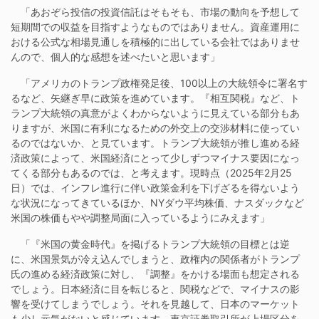
「あおぞら投信の投資信託はそもそも、市場の動向を予想して
短期間での収益を目指すようなものではありません。資産運用に
おける公式な相場見通しを積極的に出している会社ではありませ
んので、個人的な感想を述べたいと思います」
「アメリカのトランプ政権発足後、100以上の大統領令に署名す
るなど、矢継ぎ早に政策を進めています。『相互関税』など、ト
ランプ大統領の真意がよくわからないように見えている部分もあ
りますが、米国に有利になるための外交上の交渉材料に使ってい
るのではないか、と見ています。トランプ大統領が推し進める経
済政策によって、米国経済にとって少しずつマイナス要因になっ
てくる部分もあるのでは、と考えます。現時点（2025年2月25
日）では、インフレ進行に伴い政策金利を下げざるを得ないよう
な状況になってきているほか、NYダウ平均株価、ナスダックなど
米国の株価もやや調整局面に入っているようにみえます」
「『米国の黄金時代』を掲げるトランプ大統領の目標とは逆
に、米国景気が冷え込んでしまうと、政権内の関係者がトランプ
氏の進める経済政策に対し、『調整』をかける場面も想定される
でしょう。日本経済に目を転じると、関税などで、マイナスの影
響を受けてしまうでしょう。それを見越して、日本のマーケット
も少し元気がないと感じています。東京証券取引所が上場区分を