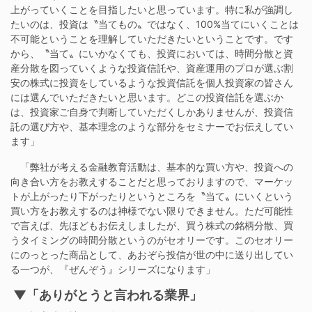
上がっていくことを目指したいと思っています。特に私が強調し
たいのは、投資は〝当てもの〟ではなく、100%当てにいくことは
不可能ということを理解していただきたいということです。です
から、〝当て〟にいかなくても、投資においては、時間分散と資
産分散を図っていくような投資信託や、資産運用のプロが選ぶ割
安の株式に投資をしているような投資信託を個人投資家の皆さん
には選んでいただきたいと思います。どこの投資信託を選ぶか
は、投資家ご自身で判断していただくしかありませんが、投資信
託の選び方や、基本理念のような部分をセミナーでお伝えしてい
ます」
「弊社が考える金融教育活動は、基本的な買い方や、投資への
向き合い方をお教えすることだと思っておりますので、マーケッ
トが上がったり下がったりというところを〝当て〟にいくという
買い方をお教えするのは神様でない限りできません。ただ可能性
で言えば、先ほどもお伝えしましたが、買う株式の銘柄分散、買
うタイミングの時間分散というのがセオリーです。このセオリー
にのっとった商品として、あおぞら投信が世の中に送り出してい
る一つが、『ぜんぞう』シリーズになります」
▼「ありがとうと言われる業界」