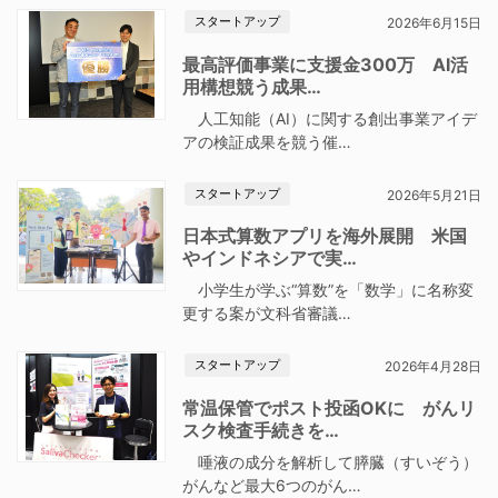
スタートアップ
2026年6月15日
最高評価事業に支援金300万 AI活
用構想競う成果…
人工知能（AI）に関する創出事業アイデ
アの検証成果を競う催…
スタートアップ
2026年5月21日
日本式算数アプリを海外展開 米国
やインドネシアで実…
小学生が学ぶ“算数”を「数学」に名称変
更する案が文科省審議…
スタートアップ
2026年4月28日
常温保管でポスト投函OKに がんリ
スク検査手続きを…
唾液の成分を解析して膵臓（すいぞう）
がんなど最大6つのがん…