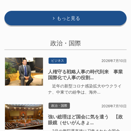
もっと見る
政治・国際
ビジネス
2026年7月10日
人権守る戦略人事の時代到来 事業
国際化で人事の役割…
近年の新型コロナ感染拡大やウクライ
ナ、中東での紛争は、海外…
政治・国際
2026年7月10日
強い総理ほど国会に気を遣う 【政
眼鏡（せいがんきょ…
2月の衆院選直後に召集された今国会