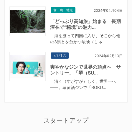
食・農・地域
2024年04月04日
「どっぷり高知旅」始まる 長期
滞在で“秘境”の魅力…
海を渡って四国に入り、そこから他
の3県とを分かつ峻険（しゅ…
ビジネス
2024年02月13日
爽やかなジンで世界の頂点へ サ
ントリー、「翠（SU…
清々（すがすが）しく、世界一へ
——。蒸留酒ジンで「ROKU…
スタートアップ