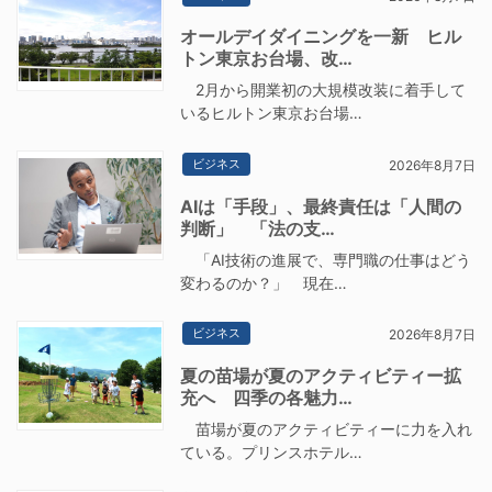
オールデイダイニングを一新 ヒル
トン東京お台場、改…
2月から開業初の大規模改装に着手して
いるヒルトン東京お台場…
ビジネス
2026年8月7日
AIは「手段」、最終責任は「人間の
判断」 「法の支…
「AI技術の進展で、専門職の仕事はどう
変わるのか？」 現在…
ビジネス
2026年8月7日
夏の苗場が夏のアクティビティー拡
充へ 四季の各魅力…
苗場が夏のアクティビティーに力を入れ
ている。プリンスホテル…