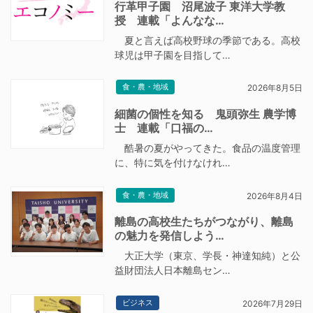
行革甲子園 沼尾波子 東洋大学教
授 連載「よんなな…
夏と言えば高校野球の季節である。高校
球児は甲子園を目指して…
食・農・地域
2026年8月5日
細菌の個性を知る 鬼頭弥生 農学博
士 連載「口福の…
酷暑の夏がやってきた。食品の温度管理
に、特に気を付けなけれ…
食・農・地域
2026年8月4日
離島の高校生たちがつながり、離島
の魅力を発信しよう…
大正大学（東京、学長・神達知純）と公
益財団法人日本離島セン…
ビジネス
2026年7月29日