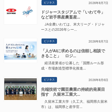
ビジネス
2026年8月7日
ドジャースタジアムで「いわて牛」
など岩手県産農畜産…
JA全農いわては、米大リーグ・ドジャ
ースとの2026年シー…
ビジネス
2026年8月7日
「人がAIに求めるのは信頼し相談で
きること」 ロジ…
経済産業省が公募した「国際ルール形
成・市場創造型標準化推進…
ビジネス
2026年8月6日
先端技術で園芸農業の持続的発展目
指す 久留米工業大…
久留米工業大学（久工大、福岡県久留米
市）は、福岡県と産学官…