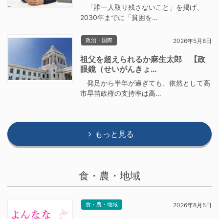
「誰一人取り残さないこと」を掲げ、
2030年までに「貧困を…
政治・国際
2026年5月8日
祖父を超えられるか麻生太郎 【政
眼鏡（せいがんきょ…
発足から半年が過ぎても、依然として高
市早苗政権の支持率は高…
もっと見る
食・農・地域
食・農・地域
2026年8月5日