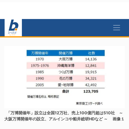
「万博開催年」設立は全国12万社、売上100億円超は510社 ～
大阪万博開催年の設立、アルインコや船井総研HDなど ～ 画像１