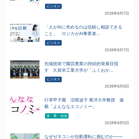
ビジネス
2026年8月7日
「人がAIに求めるのは信頼し相談できる
こと」 ロジカがAI事業者…
ビジネス
2026年8月7日
先端技術で園芸農業の持続的発展目指
す 久留米工業大学が「ふくおか…
ビジネス
2026年8月6日
行革甲子園 沼尾波子 東洋大学教授 連
載「よんななエコノミー」
食・農・地域
2026年8月5日
なぜゼネコンが自動運転に挑むのか――