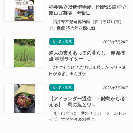
福井県立恐竜博物館、開館25周年で
新ロゴ募集 年間…
福井県立恐竜博物館（福井県勝山市）
が、開館25周年を機に新…
食・農・地域
2026年7月29日
隣人の支えあっての暮らし 赤堀楠
雄 林材ライター …
7月の初旬ともなれば田植えから40~50
日が過ぎ、田んぼか…
食・農・地域
2026年7月29日
【アイランダー通信 ～離島から考
える】 島の魚とワ…
今年は4年に一度のサッカーワールドカ
ップ。世界の強豪相手に…