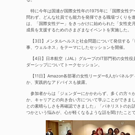
特に今年は国連が国際女性年の1975年に「国際女性デ
問わず、どんな社員でも能力を発揮できる職場づくりを
は、「国際女性デー」をきっかけに始められた「女性史
成長を支援するためのさまざまなイベントを実施した。
【3日】メンタルヘルスと社会問題について発信する「Bloss
事、ウェルネス」をテーマにしたセッションを開催。
【4日】日本航空（JAL）グループのIT部門初の女性役
ダーシップについてトークセッション。
【11日】Amazon各部署の女性リーダー6人がパネル
か、実践的なアドバイスも披露。
参加者からは「ジェンダーにかかわらず、多くの⽅々が
か、キャリアとの向き合い⽅について学ぶことができまし
との素晴らしさを再確認できました」「パネリストのお
つかという悩みが、心が軽くなるような話を聞けたこと