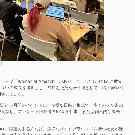
ト
「Women at Amazon」があり、こうした取り組みに世界
お互いの成長を後押しし、成功をたたえ合う場として、講演会やパ
開催している。
祝う1カ月間のイベントは、多様な日時と形式で、多くの人が参加
奏功し、アンケート回答者の87％が仕事上または個人的な成長
た。
IA+、障害のある方など、多様なバックグラウンドを持つ社員が活