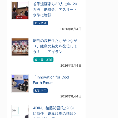
若手漫画家ら30人に年120
万円 助成金、アスリート
水準に増額 …
ビジネス
2026年8月4日
離島の高校生たちがつなが
り、離島の魅力を発信しよ
う！ 「アイラン…
食・農・地域
2026年8月4日
「Innovation for Cool
Earth Forum…
ビジネス
2026年8月4日
4DIN、後藤祐吾氏がCSO
に就任 創薬現場の課題と