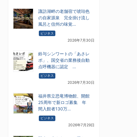
諏訪湖畔の老舗宿で琥珀色
の自家源泉 完全掛け流し
風呂と信州の味覚…
ビジネス
2026年7月30日
鈴与シンワートの「あさレ
ポ」、国交省の業務後自動
点呼機器に認定 …
ビジネス
2026年7月30日
福井県立恐竜博物館、開館
25周年で新ロゴ募集 年
間入館者130万…
ビジネス
2026年7月29日