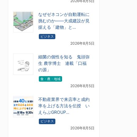
2026年8月5日
なぜゼネコンが自動運転に
挑むのか――大成建設が見
据える「建物」と…
ビジネス
2026年8月5日
細菌の個性を知る 鬼頭弥
生 農学博士 連載「口福
の源」
食・農・地域
2026年8月5日
不動産業界で来店率と成約
率を上げる方法を伝授 い
えらぶGROUP…
ビジネス
2026年8月5日