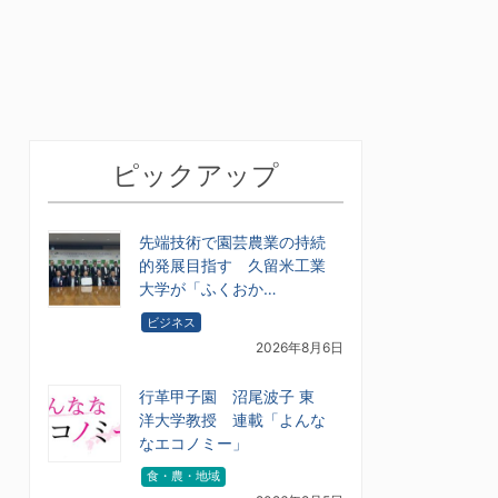
ピックアップ
先端技術で園芸農業の持続
的発展目指す 久留米工業
大学が「ふくおか…
ビジネス
2026年8月6日
行革甲子園 沼尾波子 東
洋大学教授 連載「よんな
なエコノミー」
食・農・地域