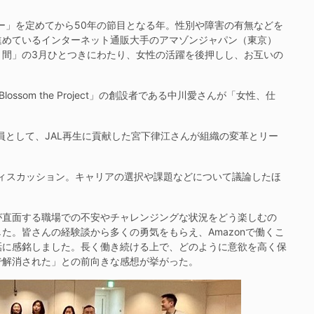
ー」を定めてから50年の節目となる年。性別や障害の有無などを
進めているインターネット通販大手のアマゾンジャパン（東京）
月間」の3月ひとつきにわたり、女性の活躍を後押しし、お互いの
om the Project」の創設者である中川愛さんが「女性、仕
員として、JAL再生に貢献した宮下律江さんが組織の変革とリー
ディスカッション。キャリアの選択や課題などについて議論したほ
直⾯する職場での不安やチャレンジングな状況をどう楽しむの
た。皆さんの経験談から多くの勇気をもらえ、Amazonで働くこ
話に感銘しました。長く働き続ける上で、どのように意欲を高く保
で解消された」との前向きな感想が挙がった。