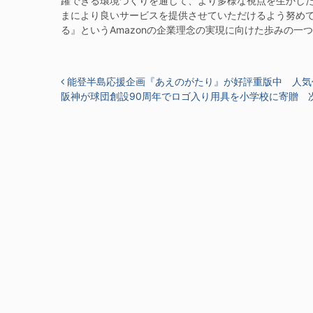
躍できる環境づくりを通じて、より多様な視点を生かし
まにより良いサービスを提供させていただけるよう努め
る』というAmazonの企業理念の実現に向けた歩みの一
投稿ナビゲーション
能登半島応援企画『あえのがたり』が好評重版中 人気
阪神が球団創設90周年でロゴ入り用具を小学校に寄贈 