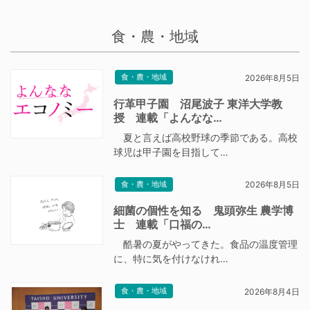
食・農・地域
食・農・地域
2026年8月5日
行革甲子園 沼尾波子 東洋大学教
授 連載「よんなな…
夏と言えば高校野球の季節である。高校
球児は甲子園を目指して…
食・農・地域
2026年8月5日
細菌の個性を知る 鬼頭弥生 農学博
士 連載「口福の…
酷暑の夏がやってきた。食品の温度管理
に、特に気を付けなけれ…
食・農・地域
2026年8月4日