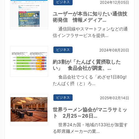
ビジネス
2024年12月05日
ユーザーが本当に知りたい通信技
術発信 情報メディア…
通信回線やスマートフォンなどの通
信インフラサービスを提供…
ビジネス
2024年08月20日
約3割が「たんぱく質摂取した
い」 食品会社が調査、…
食品会社でつくる「めざせ1日80g!
たんぱく摂（と）ろ…
ビジネス
2025年02月14日
世界ラーメン協会がマニラサミッ
ト 2月25～26日…
世界24カ国・地域の133社が加盟す
る即席麺メーカーの業…