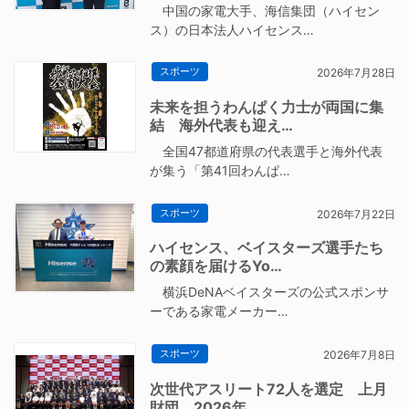
中国の家電大手、海信集団（ハイセン
ス）の日本法人ハイセンス…
スポーツ
2026年7月28日
未来を担うわんぱく力士が両国に集
結 海外代表も迎え…
全国47都道府県の代表選手と海外代表
が集う「第41回わんぱ…
スポーツ
2026年7月22日
ハイセンス、ベイスターズ選手たち
の素顔を届けるYo…
横浜DeNAベイスターズの公式スポンサ
ーである家電メーカー…
スポーツ
2026年7月8日
次世代アスリート72人を選定 上月
財団、2026年…