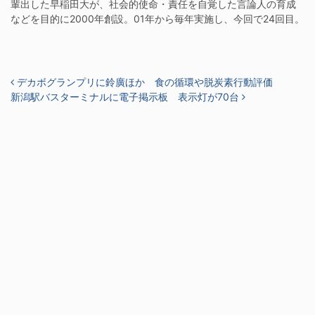
輩出した早稲田大が、社会的使命・責任を自覚した言論人の育成
などを目的に2000年創設。01年から毎年実施し、今回で24回目。
投稿ナビゲーション
デカボグランプリに鈴廣ほか 食の循環や脱炭素行動評価
新潟駅バスターミナルに電子掲示板 表示灯が70台