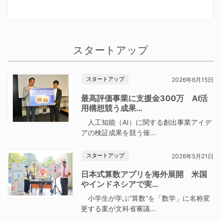
スタートアップ
スタートアップ
2026年6月15日
最高評価事業に支援金300万 AI活
用構想競う成果…
人工知能（AI）に関する創出事業アイデ
アの検証成果を競う催…
スタートアップ
2026年5月21日
日本式算数アプリを海外展開 米国
やインドネシアで実…
小学生が学ぶ“算数”を「数学」に名称変
更する案が文科省審議…