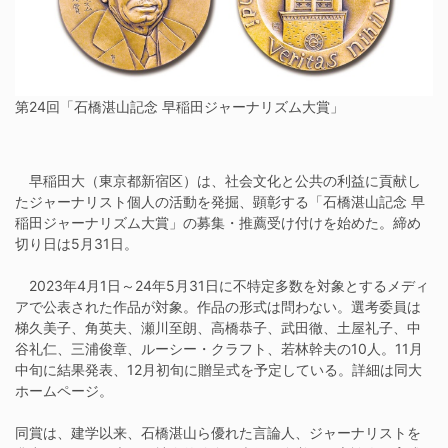
第24回「石橋湛山記念 早稲田ジャーナリズム大賞」
早稲田大（東京都新宿区）は、社会文化と公共の利益に貢献し
たジャーナリスト個人の活動を発掘、顕彰する「石橋湛山記念 早
稲田ジャーナリズム大賞」の募集・推薦受け付けを始めた。締め
切り日は5月31日。
2023年4月1日～24年5月31日に不特定多数を対象とするメディ
アで公表された作品が対象。作品の形式は問わない。選考委員は
梯久美子、角英夫、瀬川至朗、高橋恭子、武田徹、土屋礼子、中
谷礼仁、三浦俊章、ルーシー・クラフト、若林幹夫の10人。11月
中旬に結果発表、12月初旬に贈呈式を予定している。詳細は同大
ホームページ。
同賞は、建学以来、石橋湛山ら優れた言論人、ジャーナリストを