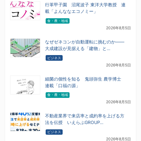
行革甲子園 沼尾波子 東洋大学教授 連
載「よんななエコノミー」
食・農・地域
2026年8月5日
なぜゼネコンが自動運転に挑むのか――
大成建設が見据える「建物」と…
ビジネス
2026年8月5日
細菌の個性を知る 鬼頭弥生 農学博士
連載「口福の源」
食・農・地域
2026年8月5日
不動産業界で来店率と成約率を上げる方
法を伝授 いえらぶGROUP…
ビジネス
2026年8月5日