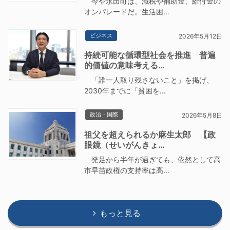
今や永田町は、減税や補助金、給付金の
オンパレードだ。生活困…
ビジネス
2026年5月12日
持続可能な循環型社会を推進 普遍
的価値の意味考える…
「誰一人取り残さないこと」を掲げ、
2030年までに「貧困を…
政治・国際
2026年5月8日
祖父を超えられるか麻生太郎 【政
眼鏡（せいがんきょ…
発足から半年が過ぎても、依然として高
市早苗政権の支持率は高…
もっと見る