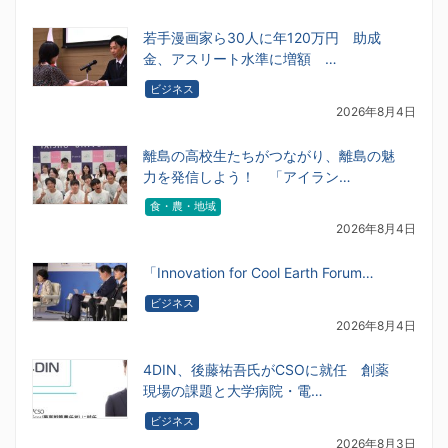
若手漫画家ら30人に年120万円 助成
金、アスリート水準に増額 …
ビジネス
2026年8月4日
離島の高校生たちがつながり、離島の魅
力を発信しよう！ 「アイラン…
食・農・地域
2026年8月4日
「Innovation for Cool Earth Forum…
ビジネス
2026年8月4日
4DIN、後藤祐吾氏がCSOに就任 創薬
現場の課題と大学病院・電…
ビジネス
2026年8月3日