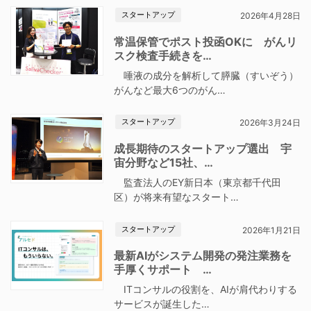
スタートアップ
2026年4月28日
常温保管でポスト投函OKに がんリ
スク検査手続きを…
唾液の成分を解析して膵臓（すいぞう）
がんなど最大6つのがん…
スタートアップ
2026年3月24日
成長期待のスタートアップ選出 宇
宙分野など15社、…
監査法人のEY新日本（東京都千代田
区）が将来有望なスタート…
スタートアップ
2026年1月21日
最新AIがシステム開発の発注業務を
手厚くサポート …
ITコンサルの役割を、AIが肩代わりする
サービスが誕生した…