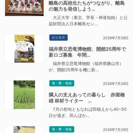
離島の高校生たちがつながり、離島
の魅力を発信しよう…
大正大学（東京、学長・神達知純）と公
益財団法人日本離島セン…
ビジネス
2026年7月29日
福井県立恐竜博物館、開館25周年で
新ロゴ募集 年間…
福井県立恐竜博物館（福井県勝山市）
が、開館25周年を機に新…
食・農・地域
2026年7月29日
隣人の支えあっての暮らし 赤堀楠
雄 林材ライター …
7月の初旬ともなれば田植えから40~50
日が過ぎ、田んぼか…
食・農・地域
2026年7月29日