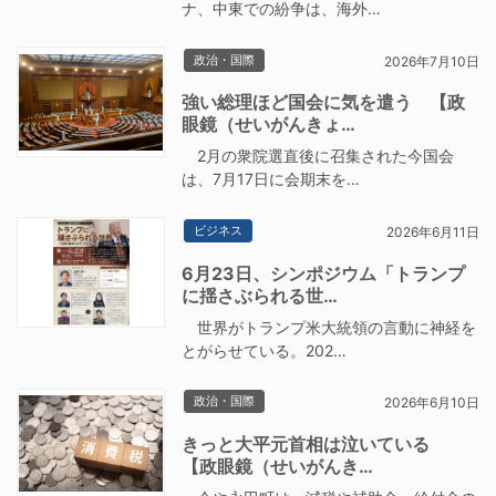
ナ、中東での紛争は、海外…
政治・国際
2026年7月10日
強い総理ほど国会に気を遣う 【政
眼鏡（せいがんきょ…
2月の衆院選直後に召集された今国会
は、7月17日に会期末を…
ビジネス
2026年6月11日
6月23日、シンポジウム「トランプ
に揺さぶられる世…
世界がトランプ米大統領の言動に神経を
とがらせている。202…
政治・国際
2026年6月10日
きっと大平元首相は泣いている
【政眼鏡（せいがんき…