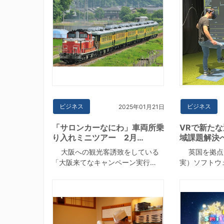
ビジネス
ビジネス
2025年01月21日
「サロンカーなにわ」車両所乗
VRで新た
り入れミニツアー 2月…
域課題解決
大阪への観光客誘致をしている
英国を拠点と
「大阪来てなキャンペーン実行…
実）ソフトウェ