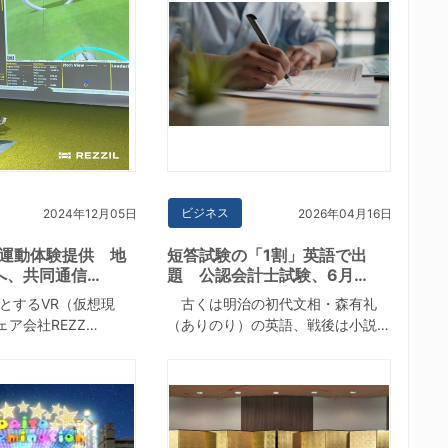
ビジネス
2024年12月05日
2026年04月16日
な運動体験提供 地
短答試験の「1割」英語で出
へ、共同通信…
題 公認会計士試験、6月…
するVR（仮想現
古くは明治の初代文相・森有礼
ア会社REZZ…
（ありのり）の英語、戦後は小説…