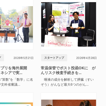
プ
スタートアップ
2026年5月21日
2026年4月28日
アプリを海外展開
常温保管でポスト投函OKに が
ドネシアで実…
んリスク検査手続きを…
“算数”を「数学」に名
唾液の成分を解析して膵臓（すい
が文科省審議…
ぞう）がんなど最大6つのがん…