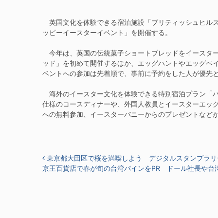
英国文化を体験できる宿泊施設「ブリティッシュヒルズ」
ッピーイースターイベント」を開催する。
今年は、英国の伝統菓子ショートブレッドをイースター
ッド」を初めて開催するほか、エッグハントやエッグペ
ベントへの参加は先着順で、事前に予約をした人が優先
海外のイースター文化を体験できる特別宿泊プラン「ハ
仕様のコースディナーや、外国人教員とイースターエッ
への無料参加、イースターバニーからのプレゼントなど
投稿ナビゲーション
東京都大田区で桜を満喫しよう デジタルスタンプラリ
京王百貨店で春が旬の台湾パインをPR ドール社長や台