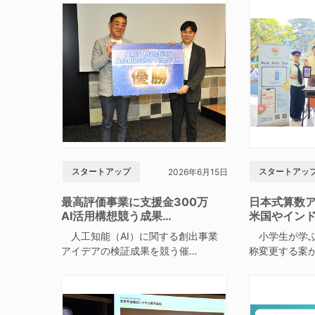
スタートアップ
スタートアッ
2026年6月15日
最高評価事業に支援金300万
日本式算数
AI活用構想競う成果…
米国やイン
人工知能（AI）に関する創出事業
小学生が学ぶ
アイデアの検証成果を競う催…
称変更する案