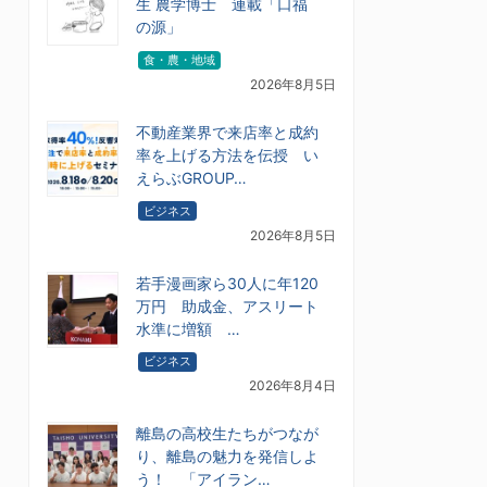
生 農学博士 連載「口福
の源」
食・農・地域
2026年8月5日
不動産業界で来店率と成約
率を上げる方法を伝授 い
えらぶGROUP…
ビジネス
2026年8月5日
若手漫画家ら30人に年120
万円 助成金、アスリート
水準に増額 …
ビジネス
2026年8月4日
離島の高校生たちがつなが
り、離島の魅力を発信しよ
う！ 「アイラン…