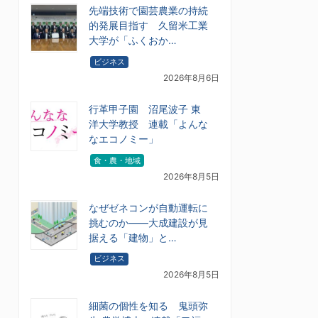
先端技術で園芸農業の持続
的発展目指す 久留米工業
大学が「ふくおか…
ビジネス
2026年8月6日
行革甲子園 沼尾波子 東
洋大学教授 連載「よんな
なエコノミー」
食・農・地域
2026年8月5日
なぜゼネコンが自動運転に
挑むのか――大成建設が見
据える「建物」と…
ビジネス
2026年8月5日
細菌の個性を知る 鬼頭弥