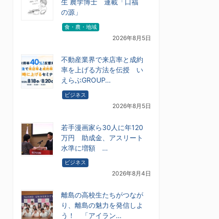
生 農学博士 連載「口福
の源」
食・農・地域
2026年8月5日
不動産業界で来店率と成約
率を上げる方法を伝授 い
えらぶGROUP…
ビジネス
2026年8月5日
若手漫画家ら30人に年120
万円 助成金、アスリート
水準に増額 …
ビジネス
2026年8月4日
離島の高校生たちがつなが
り、離島の魅力を発信しよ
う！ 「アイラン…