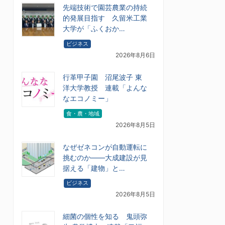
先端技術で園芸農業の持続
的発展目指す 久留米工業
大学が「ふくおか…
ビジネス
2026年8月6日
行革甲子園 沼尾波子 東
洋大学教授 連載「よんな
なエコノミー」
食・農・地域
2026年8月5日
なぜゼネコンが自動運転に
挑むのか――大成建設が見
据える「建物」と…
ビジネス
2026年8月5日
細菌の個性を知る 鬼頭弥