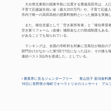
大分県北東部の国東半島に位置する豊後高田市は、人口約
子育て応援誕生祝い金（最大200万円）や、子育て応援
市内で唯一の高田高校の授業料無料といった施策を実施
また、移住支援として「空き家所有者」と「移住希望者
空き家リフォーム（改修）補助金などの助成制度もある
があることでも知られている。
ランキングは、全国の市町村を対象に宝島社が独自のア
部門分けがなかった第1回で1位になったほか、その後も
連続ベスト3以内を達成した」としている。
投稿ナビゲーション
農業界に見るジェンダーフリー 青山浩子 新潟食料
16日に長野県小海町でオペラトリオのコンサート アル