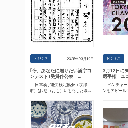
ビジネス
ビジネス
2025年03月10日
｢今、あなたに贈りたい漢字コ
3月12日に
ンテスト｣受賞作公表 …
選手権 ユ
日本漢字能力検定協会（京都
ベンチャー
市）は､想（おも）いを託した漢…
ンをアピール