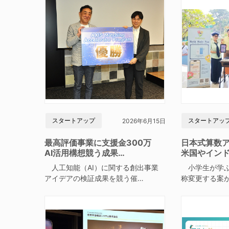
スタートアップ
スタートアッ
2026年6月15日
最高評価事業に支援金300万
日本式算数
AI活用構想競う成果…
米国やイン
人工知能（AI）に関する創出事業
小学生が学ぶ
アイデアの検証成果を競う催…
称変更する案