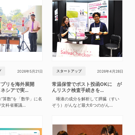
プ
スタートアップ
2026年5月21日
2026年4月28日
アプリを海外展開
常温保管でポスト投函OKに が
ドネシアで実…
んリスク検査手続きを…
“算数”を「数学」に名
唾液の成分を解析して膵臓（すい
が文科省審議…
ぞう）がんなど最大6つのがん…