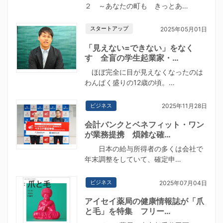
２ ～あなたの町も きっとあ…
スタートアップ
2025年05月01日
「見えない=できない」をなく
す 全盲の学生起業家・…
ほぼ完全に目が見えなくなったのは
わんぱく盛りの12歳の頃。…
ビジネス
2025年11月28日
会計バンクとベネフィット・ワン
が業務提携 煩雑な確…
日本の給与所得者の多くは会社で
年末調整をしていて、確定申…
ビジネス
2025年07月04日
アイセイ薬局の健康情報誌が「爪
と毛」を特集 フリー…