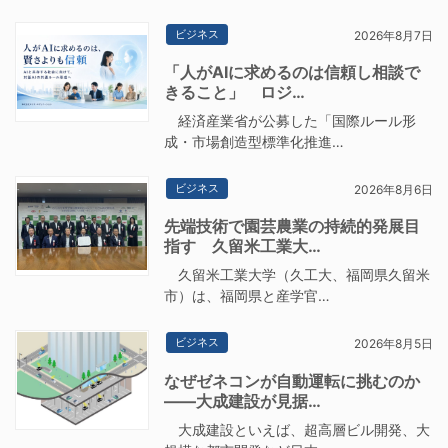
ビジネス
2026年8月7日
「人がAIに求めるのは信頼し相談で
きること」 ロジ…
経済産業省が公募した「国際ルール形
成・市場創造型標準化推進…
ビジネス
2026年8月6日
先端技術で園芸農業の持続的発展目
指す 久留米工業大…
久留米工業大学（久工大、福岡県久留米
市）は、福岡県と産学官…
ビジネス
2026年8月5日
なぜゼネコンが自動運転に挑むのか
――大成建設が見据…
大成建設といえば、超高層ビル開発、大