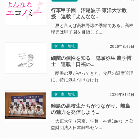
行革甲子園 沼尾波子 東洋大学教
授 連載「よんなな…
夏と言えば高校野球の季節である。高校
球児は甲子園を目指して…
食・農・地域
2026年8月5日
細菌の個性を知る 鬼頭弥生 農学博
士 連載「口福の…
酷暑の夏がやってきた。食品の温度管理
に、特に気を付けなけれ…
食・農・地域
2026年8月4日
離島の高校生たちがつながり、離島
の魅力を発信しよう…
大正大学（東京、学長・神達知純）と公
益財団法人日本離島セン…