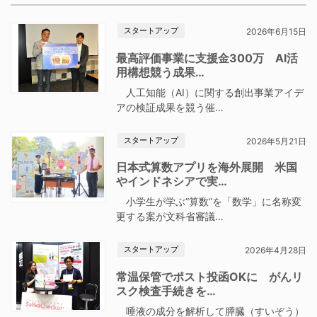
スタートアップ
2026年6月15日
最高評価事業に支援金300万 AI活
用構想競う成果…
人工知能（AI）に関する創出事業アイデ
アの検証成果を競う催…
スタートアップ
2026年5月21日
日本式算数アプリを海外展開 米国
やインドネシアで実…
小学生が学ぶ“算数”を「数学」に名称変
更する案が文科省審議…
スタートアップ
2026年4月28日
常温保管でポスト投函OKに がんリ
スク検査手続きを…
唾液の成分を解析して膵臓（すいぞう）