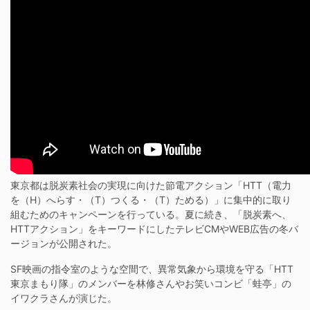
東京都は脱炭素社会の実現に向けた節電アクション「HTT（電力
を（H）へらす・（T）つくる・（T）ためる）」に集中的に取り
組むためのキャンペーンを行っている。夏に続き、「脱炭素へ、
HTTアクション」をキーワードにしたテレビCMやWEB広告の冬バ
ージョンが公開された。
SF映画の指令室のような空間で、異常気象から環境を守る「HTT
東京まもり隊」のメンバーを林修さんやお笑いコンビ「蛙亭」の
イワクラさんが演じた。