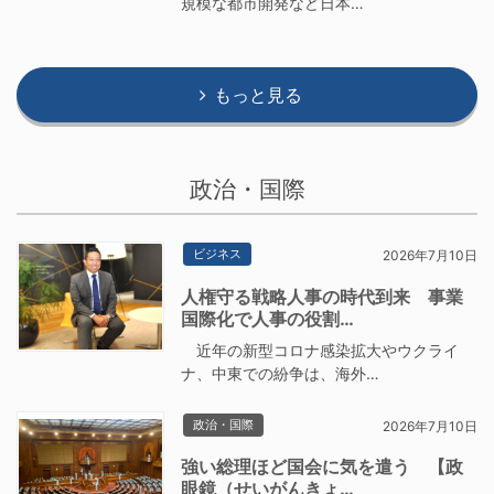
規模な都市開発など日本…
もっと見る
政治・国際
ビジネス
2026年7月10日
人権守る戦略人事の時代到来 事業
国際化で人事の役割…
近年の新型コロナ感染拡大やウクライ
ナ、中東での紛争は、海外…
政治・国際
2026年7月10日
強い総理ほど国会に気を遣う 【政
眼鏡（せいがんきょ…