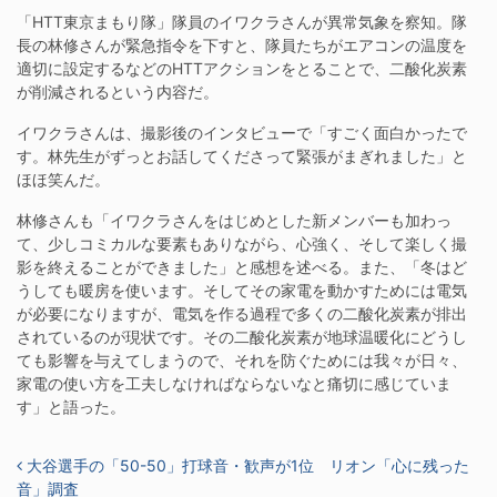
「HTT東京まもり隊」隊員のイワクラさんが異常気象を察知。隊
長の林修さんが緊急指令を下すと、隊員たちがエアコンの温度を
適切に設定するなどのHTTアクションをとることで、二酸化炭素
が削減されるという内容だ。
イワクラさんは、撮影後のインタビューで「すごく面白かったで
す。林先生がずっとお話してくださって緊張がまぎれました」と
ほほ笑んだ。
林修さんも「イワクラさんをはじめとした新メンバーも加わっ
て、少しコミカルな要素もありながら、心強く、そして楽しく撮
影を終えることができました」と感想を述べる。また、「冬はど
うしても暖房を使います。そしてその家電を動かすためには電気
が必要になりますが、電気を作る過程で多くの二酸化炭素が排出
されているのが現状です。その二酸化炭素が地球温暖化にどうし
ても影響を与えてしまうので、それを防ぐためには我々が日々、
家電の使い方を工夫しなければならないなと痛切に感じていま
す」と語った。
投稿ナビゲーション
大谷選手の「50-50」打球音・歓声が1位 リオン「心に残った
音」調査