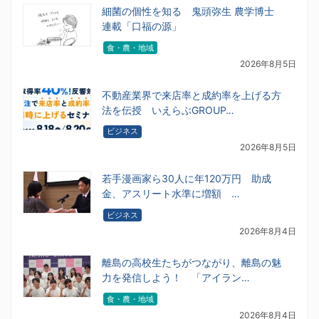
細菌の個性を知る 鬼頭弥生 農学博士
連載「口福の源」
食・農・地域
2026年8月5日
不動産業界で来店率と成約率を上げる方
法を伝授 いえらぶGROUP…
ビジネス
2026年8月5日
若手漫画家ら30人に年120万円 助成
金、アスリート水準に増額 …
ビジネス
2026年8月4日
離島の高校生たちがつながり、離島の魅
力を発信しよう！ 「アイラン…
食・農・地域
2026年8月4日