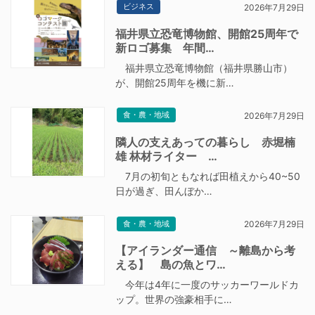
ビジネス
2026年7月29日
福井県立恐竜博物館、開館25周年で
新ロゴ募集 年間…
福井県立恐竜博物館（福井県勝山市）
が、開館25周年を機に新…
食・農・地域
2026年7月29日
隣人の支えあっての暮らし 赤堀楠
雄 林材ライター …
7月の初旬ともなれば田植えから40~50
日が過ぎ、田んぼか…
食・農・地域
2026年7月29日
【アイランダー通信 ～離島から考
える】 島の魚とワ…
今年は4年に一度のサッカーワールドカ
ップ。世界の強豪相手に…