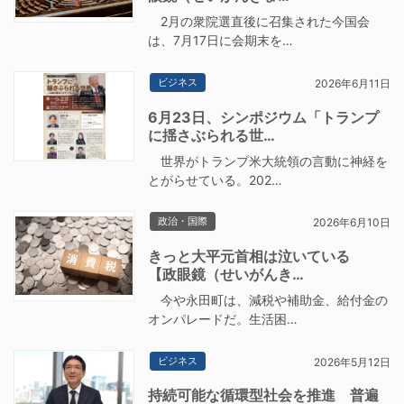
2月の衆院選直後に召集された今国会
は、7月17日に会期末を…
ビジネス
2026年6月11日
6月23日、シンポジウム「トランプ
に揺さぶられる世…
世界がトランプ米大統領の言動に神経を
とがらせている。202…
政治・国際
2026年6月10日
きっと大平元首相は泣いている
【政眼鏡（せいがんき…
今や永田町は、減税や補助金、給付金の
オンパレードだ。生活困…
ビジネス
2026年5月12日
持続可能な循環型社会を推進 普遍