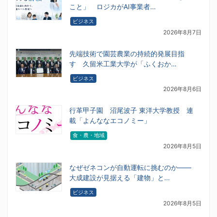
こと」 ロジカがAI事業者…
ビジネス
2026年8月7日
先端技術で園芸農業の持続的発展目指
す 久留米工業大学が「ふくおか…
ビジネス
2026年8月6日
行革甲子園 沼尾波子 東洋大学教授 連
載「よんななエコノミー」
食・農・地域
2026年8月5日
なぜゼネコンが自動運転に挑むのか――
大成建設が見据える「建物」と…
ビジネス
2026年8月5日