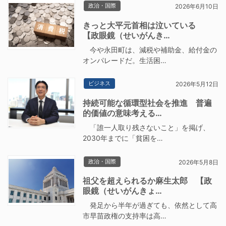
政治・国際
2026年6月10日
きっと大平元首相は泣いている
【政眼鏡（せいがんき…
今や永田町は、減税や補助金、給付金の
オンパレードだ。生活困…
ビジネス
2026年5月12日
持続可能な循環型社会を推進 普遍
的価値の意味考える…
「誰一人取り残さないこと」を掲げ、
2030年までに「貧困を…
政治・国際
2026年5月8日
祖父を超えられるか麻生太郎 【政
眼鏡（せいがんきょ…
発足から半年が過ぎても、依然として高
市早苗政権の支持率は高…