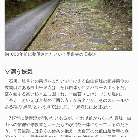
約1000年前に整備されたという平泉寺の旧参道
▽漂う妖気
石川、岐阜との県境をまたいでそびえる白山連峰の福井県側の
玄関口にある白山平泉寺は、それ自体が巨大パワースポットだ。
空を画する高い杉木立に囲まれ、一面苔（こけ）むした境内。
「苔寺」といえば京都の「西芳寺」が有名だが、そのスケールや
ある種の“妖気”という点では到底、平泉寺には及ばない。
717年に僧泰澄が開いたとあるが、それ以前からあった霊峰・白
山への信仰や修験道といったものが混然一体になっているのだろ
う。平安後期には多くの僧兵を抱え、天台宗の比叡山延暦寺の傘