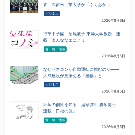
す 久留米工業大学が「ふくおか…
ビジネス
2026年8月6日
行革甲子園 沼尾波子 東洋大学教授 連
載「よんななエコノミー」
食・農・地域
2026年8月5日
なぜゼネコンが自動運転に挑むのか――
大成建設が見据える「建物」と…
ビジネス
2026年8月5日
細菌の個性を知る 鬼頭弥生 農学博士
連載「口福の源」
食・農・地域
2026年8月5日