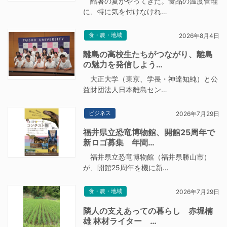
酷暑の夏がやってきた。食品の温度管理
に、特に気を付けなけれ…
食・農・地域
2026年8月4日
離島の高校生たちがつながり、離島
の魅力を発信しよう…
大正大学（東京、学長・神達知純）と公
益財団法人日本離島セン…
ビジネス
2026年7月29日
福井県立恐竜博物館、開館25周年で
新ロゴ募集 年間…
福井県立恐竜博物館（福井県勝山市）
が、開館25周年を機に新…
食・農・地域
2026年7月29日
隣人の支えあっての暮らし 赤堀楠
雄 林材ライター …