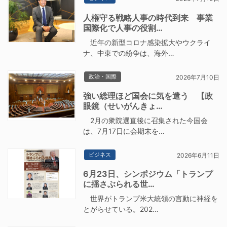
人権守る戦略人事の時代到来 事業
国際化で人事の役割…
近年の新型コロナ感染拡大やウクライ
ナ、中東での紛争は、海外…
政治・国際
2026年7月10日
強い総理ほど国会に気を遣う 【政
眼鏡（せいがんきょ…
2月の衆院選直後に召集された今国会
は、7月17日に会期末を…
ビジネス
2026年6月11日
6月23日、シンポジウム「トランプ
に揺さぶられる世…
世界がトランプ米大統領の言動に神経を
とがらせている。202…