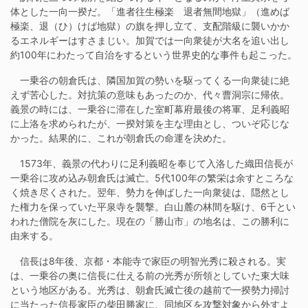
体とした一向一揆だ。「進者往生極楽 退者無間地獄」（進めば
極楽、退（ひ）けば地獄）の旗を押し立て、支配階級に襲いかか
るエネルギーはすさまじい。加賀では一向衆徒が大名を追い出し
約100年にわたって自治をするという世界史的な事件も起こった。
一乗谷の朝倉氏は、隣国加賀の勢いを駆ってくる一向衆徒に絶
えず苦心した。対抗策の意味もあったのか、代々曹洞宗に帰依。
義景の時には、一乗谷に滞在した室町幕府最後の将軍、足利義昭
に上洛を求められたが、一揆対策を主な理由とし、ついぞ応じな
かった。結果的に、これが朝倉氏の命運を決めた。
1573年、義景の代わりに足利義昭を奉じて入洛した織田信長が
一乗谷に攻め込み朝倉氏は滅亡。5代100年の繁栄は余すところな
く焼き尽くされた。翌年、勢力を伸ばした一向衆徒は、隠然とし
た権力を保っていた平泉寺を襲撃。白山麓の林間を駆け、6千とい
われた僧院を灰にした。現在の「勝山市」の地名は、この勝利に
由来する。
信長は8年後、京都・本能寺で家臣の明智光秀に殺される。実
は、一乗谷の奥に信長に仕える前の光秀が所領としていた東大味
という地区がある。光秀は、朝倉氏滅亡後の越前で一揆勢力掃討
に当たった信長家臣の柴田勝家に、同地区を攻撃対象から外すよ