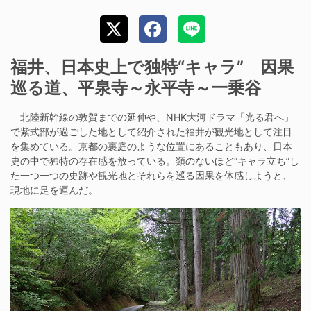
福井、日本史上で独特“キャラ” 因果
巡る道、平泉寺～永平寺～一乗谷
北陸新幹線の敦賀までの延伸や、NHK大河ドラマ「光る君へ」
で紫式部が過ごした地として紹介された福井が観光地として注目
を集めている。京都の裏庭のような位置にあることもあり、日本
史の中で独特の存在感を放っている。類のないほど“キャラ立ち”し
た一つ一つの史跡や観光地とそれらを巡る因果を体感しようと、
現地に足を運んだ。