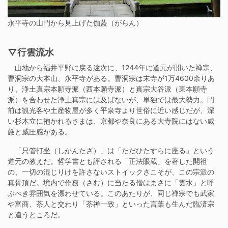
永平寺の山門から見上げた伽藍（がらん）
▽行雲流水
山地から福井平野に戻る途次に、1244年に道元が開いた禅宗、
曹洞宗の大本山、永平寺がある。曹洞宗は末寺が1万4600余りあ
り、浄土真宗本願寺派（西本願寺派）と真宗大谷派（東本願寺
派）を合わせた浄土真宗には及ばないが、単独では最大勢力。門
前は観光客や土産物屋が多く平泉寺より世俗に近い感じだが、深
い杉木立に抱かれるさまは、京都や奈良にある大寺院にはない威
厳と威圧感がある。
「只管打坐（しかんたざ）」は「ただひたすらに座る」という
道元の教えだ。哲学書とも評される「正法眼蔵」を著した開祖
の、一切の混じりけを許さないストイックさこそが、この宗派の
真骨頂だ。境内で作務（さむ）に当たる僧はまさに「雲水」と呼
ぶべき雰囲気を漂わせている。このあたりが、同じ禅宗でも武家
や富商、茶人と交わり「茶禅一致」といった言葉も生んだ臨済宗
と違うところだ。