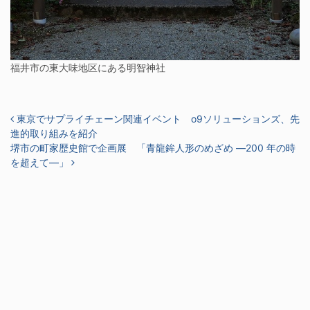
福井市の東大味地区にある明智神社
投稿ナビゲーション
東京でサプライチェーン関連イベント o9ソリューションズ、先
進的取り組みを紹介
堺市の町家歴史館で企画展 「青龍鉾人形のめざめ ―200 年の時
を超えて―」