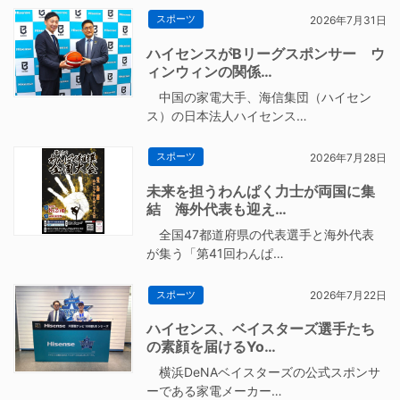
スポーツ
2026年7月31日
ハイセンスがBリーグスポンサー ウ
ィンウィンの関係…
中国の家電大手、海信集団（ハイセン
ス）の日本法人ハイセンス…
スポーツ
2026年7月28日
未来を担うわんぱく力士が両国に集
結 海外代表も迎え…
全国47都道府県の代表選手と海外代表
が集う「第41回わんぱ…
スポーツ
2026年7月22日
ハイセンス、ベイスターズ選手たち
の素顔を届けるYo…
横浜DeNAベイスターズの公式スポンサ
ーである家電メーカー…