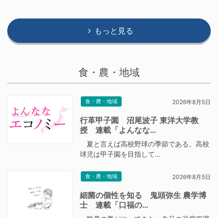
もっと見る
食・農・地域
食・農・地域
2026年8月5日
行革甲子園 沼尾波子 東洋大学教
授 連載「よんなな…
夏と言えば高校野球の季節である。高校
球児は甲子園を目指して…
食・農・地域
2026年8月5日
細菌の個性を知る 鬼頭弥生 農学博
士 連載「口福の…