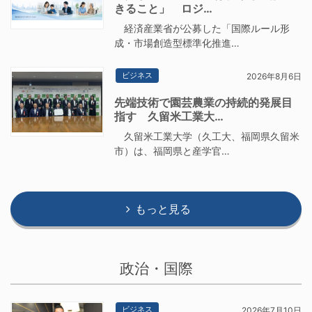
きること」 ロジ…
経済産業省が公募した「国際ルール形
成・市場創造型標準化推進…
ビジネス
2026年8月6日
先端技術で園芸農業の持続的発展目
指す 久留米工業大…
久留米工業大学（久工大、福岡県久留米
市）は、福岡県と産学官…
もっと見る
政治・国際
ビジネス
2026年7月10日