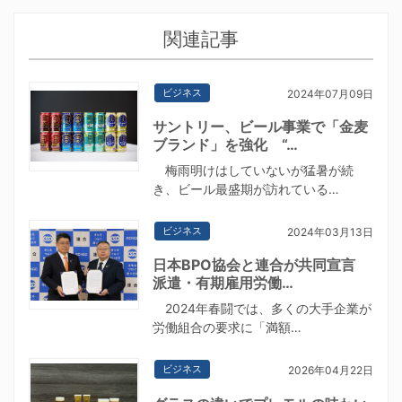
関連記事
ビジネス
2024年07月09日
サントリー、ビール事業で「金麦
ブランド」を強化 “…
梅雨明けはしていないが猛暑が続
き、ビール最盛期が訪れている…
ビジネス
2024年03月13日
日本BPO協会と連合が共同宣言
派遣・有期雇用労働…
2024年春闘では、多くの大手企業が
労働組合の要求に「満額…
ビジネス
2026年04月22日