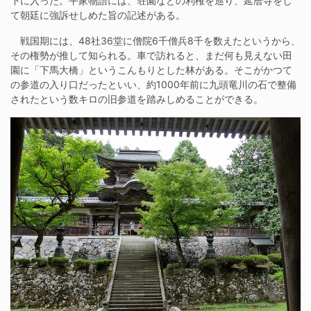
下に入った。平家物語には、荘園などの利権を巡り、延暦寺をし
て朝廷に強訴せしめた旨の記述がある。
戦国期には、48社36堂に僧院6千僧兵8千を数えたというから、
その権勢が推して知られる。車で訪れると、まだ何も見えない田
園に「下馬大橋」というこんもりとした林がある。そこがかつて
の参道の入り口だったといい、約1000年前に九頭竜川の石で整備
されたという数キロの旧参道を踏みしめることができる。