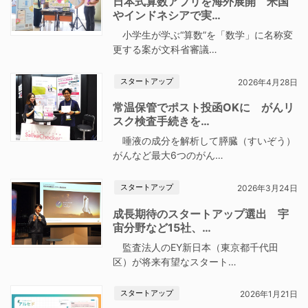
日本式算数アプリを海外展開 米国
やインドネシアで実…
小学生が学ぶ“算数”を「数学」に名称変
更する案が文科省審議…
スタートアップ
2026年4月28日
常温保管でポスト投函OKに がんリ
スク検査手続きを…
唾液の成分を解析して膵臓（すいぞう）
がんなど最大6つのがん…
スタートアップ
2026年3月24日
成長期待のスタートアップ選出 宇
宙分野など15社、…
監査法人のEY新日本（東京都千代田
区）が将来有望なスタート…
スタートアップ
2026年1月21日