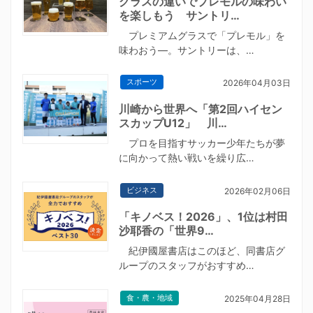
グラスの違いでプレモルの味わい
を楽しもう サントリ…
プレミアムグラスで「プレモル」を
味わおう―。サントリーは、…
スポーツ
2026年04月03日
川崎から世界へ「第2回ハイセン
スカップU12」 川…
プロを目指すサッカー少年たちが夢
に向かって熱い戦いを繰り広…
ビジネス
2026年02月06日
「キノベス！2026」、1位は村田
沙耶香の「世界9…
紀伊國屋書店はこのほど、同書店グ
ループのスタッフがおすすめ…
食・農・地域
2025年04月28日