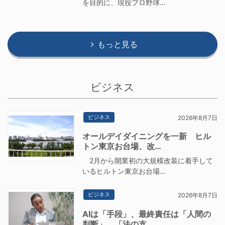
を目的に、現役プロ野球…
もっと見る
ビジネス
ビジネス
2026年8月7日
オールデイダイニングを一新 ヒル
トン東京お台場、改…
2月から開業初の大規模改装に着手して
いるヒルトン東京お台場…
ビジネス
2026年8月7日
AIは「手段」、最終責任は「人間の
判断」 「法の支…