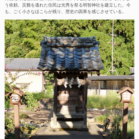
う依頼。災難を逃れた住民は光秀を祭る明智神社を建立した。今
も、ごく小さなほこらが残り、歴史の因果を感じさせている。