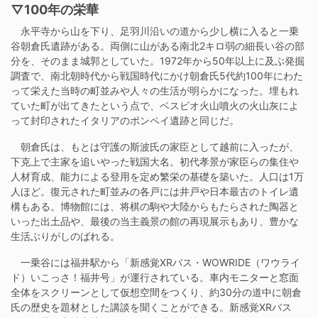
▽100年の栄華
永平寺から山を下り、足羽川沿いの道から少し横に入ると一乗
谷朝倉氏遺跡がある。両側に山がある南北2キロ弱の細長い谷の部
分を、そのまま城郭としていた。1972年から50年以上に及ぶ発掘
調査で、南北朝時代から戦国時代にかけ朝倉氏5代約100年にわた
って栄えた当時の町並みや人々の生活が明らかになった。埋もれ
ていた町が出てきたという点で、ベスビオ火山噴火の火山灰によ
って封印されたイタリアのポンペイ遺跡と同じだ。
朝倉氏は、もとは守護の斯波氏の家臣として越前に入ったが、
下克上で主家を追いやった戦国大名。初代孝景が家臣らの集住や
人材育成、能力による登用を定め繁栄の基礎を築いた。人口は1万
人ほど。復元された町並みの各戸には井戸や日本最古のトイレ遺
構もある。博物館には、将棋の駒や大陸からもたらされた陶器と
いった出土品や、最後の当主義景の館の再現展示もあり、豊かな
生活ぶりがしのばれる。
一乗谷には福井駅から「新感覚XRバス・WOWRIDE（ワウライ
ド）いこっさ！福井号」が運行されている。車内モニターと窓面
全体をスクリーンとして仮想空間をつくり、約30分の道中に朝倉
氏の歴史を題材とした講談を聞くことができる。新感覚XRバス