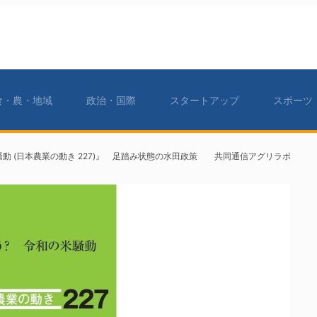
食・農・地域
政治・国際
スタートアップ
スポーツ
騒動 (日本農業の動き 227)』 足踏み状態の水田政策 共同通信アグリラボ