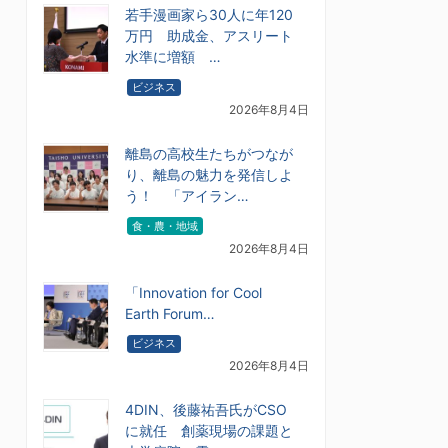
若手漫画家ら30人に年120
万円 助成金、アスリート
水準に増額 …
ビジネス
2026年8月4日
離島の高校生たちがつなが
り、離島の魅力を発信しよ
う！ 「アイラン…
食・農・地域
2026年8月4日
「Innovation for Cool
Earth Forum…
ビジネス
2026年8月4日
4DIN、後藤祐吾氏がCSO
に就任 創薬現場の課題と