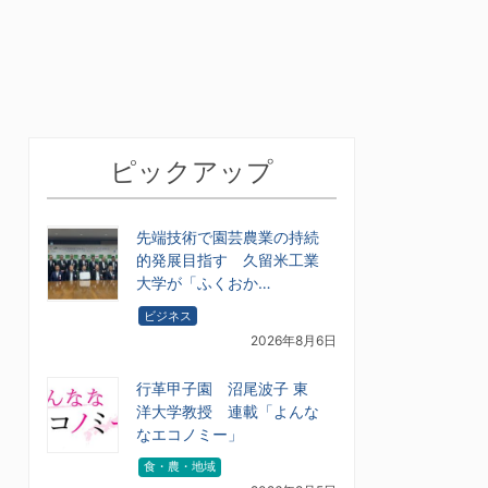
ピックアップ
先端技術で園芸農業の持続
的発展目指す 久留米工業
大学が「ふくおか…
ビジネス
2026年8月6日
行革甲子園 沼尾波子 東
洋大学教授 連載「よんな
なエコノミー」
食・農・地域