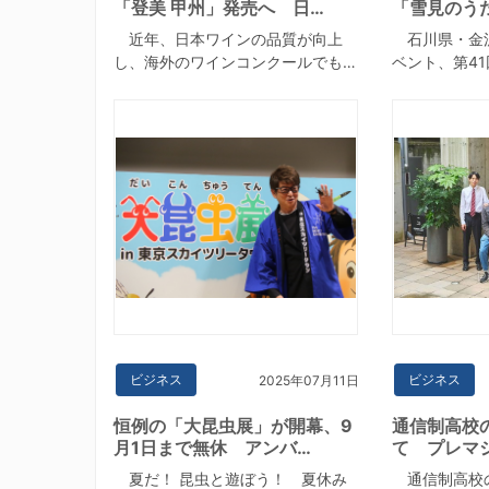
「登美 甲州」発売へ 日…
「雪見のう
近年、日本ワインの品質が向上
石川県・金
し、海外のワインコンクールでも…
ベント、第4
ビジネス
ビジネス
2025年07月11日
恒例の「大昆虫展」が開幕、9
通信制高校
月1日まで無休 アンバ…
て プレマ
夏だ！ 昆虫と遊ぼう！ 夏休み
通信制高校の