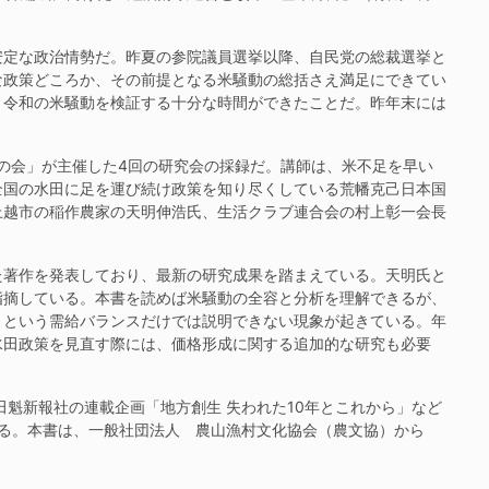
定な政治情勢だ。昨夏の参院議員選挙以降、自民党の総裁選挙と
な政策どころか、その前提となる米騒動の総括さえ満足にできてい
。令和の米騒動を検証する十分な時間ができたことだ。昨年末には
の会」が主催した4回の研究会の採録だ。講師は、米不足を早い
全国の水田に足を運び続け政策を知り尽くしている荒幡克己日本国
上越市の稲作農家の天明伸浩氏、生活クラブ連合会の村上彰一会長
著作を発表しており、最新の研究成果を踏まえている。天明氏と
指摘している。本書を読めば米騒動の全容と分析を理解できるが、
」という需給バランスだけでは説明できない現象が起きている。年
水田政策を見直す際には、価格形成に関する追加的な研究も必要
魁新報社の連載企画「地方創生 失われた10年とこれから」など
いる。本書は、一般社団法人 農山漁村文化協会（農文協）から