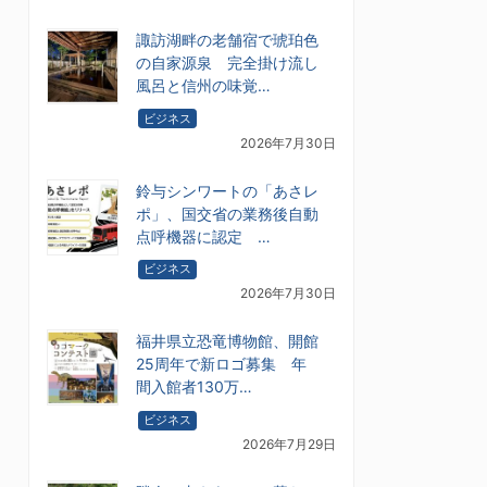
諏訪湖畔の老舗宿で琥珀色
の自家源泉 完全掛け流し
風呂と信州の味覚…
ビジネス
2026年7月30日
鈴与シンワートの「あさレ
ポ」、国交省の業務後自動
点呼機器に認定 …
ビジネス
2026年7月30日
福井県立恐竜博物館、開館
25周年で新ロゴ募集 年
間入館者130万…
ビジネス
2026年7月29日