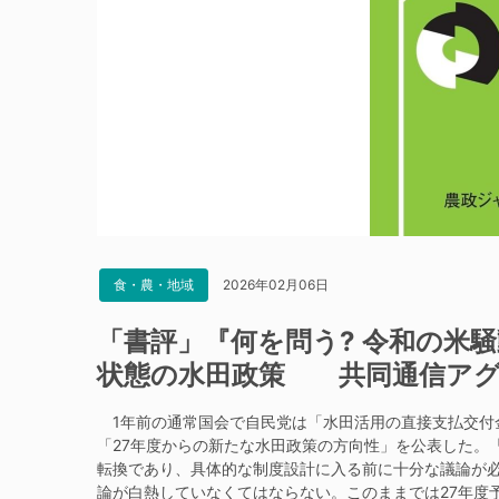
2026年02月06日
食・農・地域
「書評」『何を問う? 令和の米騒動
状態の水田政策 共同通信アグ
1年前の通常国会で自民党は「水田活用の直接支払交付
「27年度からの新たな水田政策の方向性」を公表した。
転換であり、具体的な制度設計に入る前に十分な議論が
論が白熱していなくてはならない。このままでは27年度