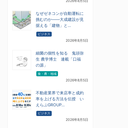
2026年8月5日
なぜゼネコンが自動運転に
挑むのか――大成建設が見
据える「建物」と…
ビジネス
2026年8月5日
細菌の個性を知る 鬼頭弥
生 農学博士 連載「口福
の源」
食・農・地域
2026年8月5日
不動産業界で来店率と成約
率を上げる方法を伝授 い
えらぶGROUP…
ビジネス
2026年8月5日