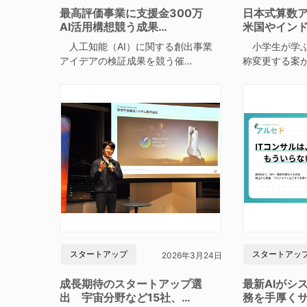
最高評価事業に支援金300万
日本式算数
AI活用構想競う成果…
米国やイン
人工知能（AI）に関する創出事業
小学生が学ぶ
アイデアの検証成果を競う催…
称変更する案
スタートアップ
スタートアッ
2026年3月24日
成長期待のスタートアップ選
最新AIがシ
出 宇宙分野など15社、…
務を手厚く