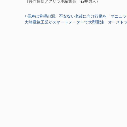
（共同通信アグリラボ編集長 石井勇人）
投稿ナビゲーション
長寿は希望の源、不安ない老後に向け行動を マニュラ
大崎電気工業がスマートメーターで大型受注 オーストラ