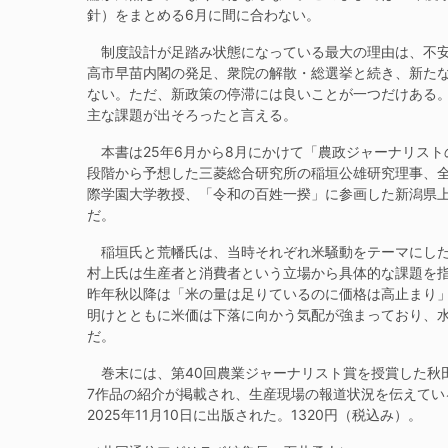
針）をまとめる6月に間に合わない。
制度設計が足踏み状態になっている最大の理由は、不安
高市早苗内閣の発足、衆院の解散・総選挙と続き、新た
ない。ただ、新政策の停滞には良いことが一つだけある
主な課題が出そろったと言える。
本書は25年6月から8月にかけて「農政ジャーナリスト
段階から予想した三菱総合研究所の稲垣公雄研究理事、
際学園大学教授、「令和の百姓一揆」に参画した新潟県
だ。
稲垣氏と荒幡氏は、当時それぞれ米騒動をテーマにした
村上氏は生産者と消費者という立場から具体的な課題を
昨年秋以降は「米の量は足りているのに価格は高止まり
明けとともに米価は下落に向かう気配が強まっており、
だ。
巻末には、第40回農業ジャーナリスト賞を授賞した秋田
7作品の紹介が掲載され、生産現場の報道状況を伝えて
2025年11月10日に出版された。1320円（税込み）。