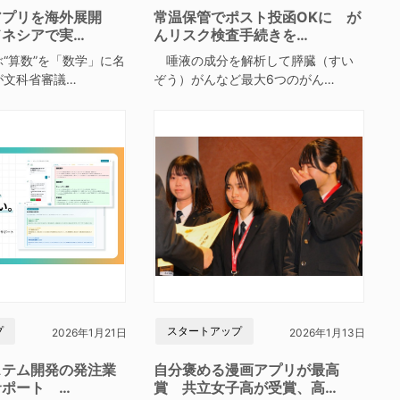
アプリを海外展開
常温保管でポスト投函OKに が
ドネシアで実…
んリスク検査手続きを…
“算数”を「数学」に名
唾液の成分を解析して膵臓（すい
が文科省審議…
ぞう）がんなど最大6つのがん…
プ
スタートアップ
2026年1月21日
2026年1月13日
ステム開発の発注業
自分褒める漫画アプリが最高
サポート …
賞 共立女子高が受賞、高…