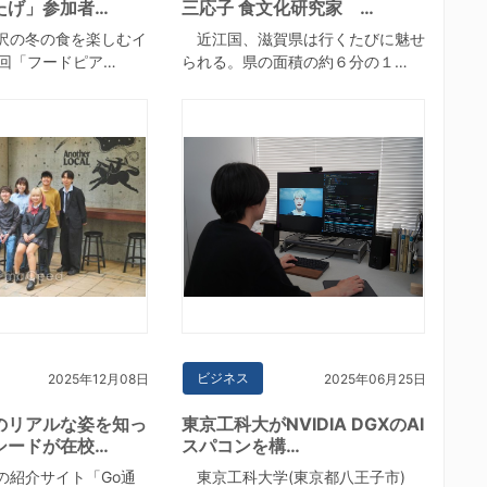
たげ」参加者…
三応子 食文化研究家 …
沢の冬の食を楽しむイ
近江国、滋賀県は行くたびに魅せ
1回「フードピア…
られる。県の面積の約６分の１…
ビジネス
2025年12月08日
2025年06月25日
のリアルな姿を知っ
東京工科大がNVIDIA DGXのAI
シードが在校…
スパコンを構…
紹介サイト「Go通
東京工科大学(東京都八王子市)