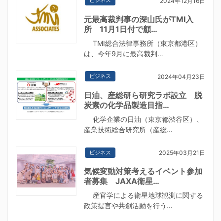
2024年12月16日
元最高裁判事の深山氏がTMI入
所 11月1日付で顧…
TMI総合法律事務所（東京都港区）
は、今年9月に最高裁判…
ビジネス
2024年04月23日
日油、産総研ら研究ラボ設立 脱
炭素の化学品製造目指…
化学企業の日油（東京都渋谷区）、
産業技術総合研究所（産総…
ビジネス
2025年03月21日
気候変動対策考えるイベント参加
者募集 JAXA衛星…
産官学による衛星地球観測に関する
政策提言や共創活動を行う…