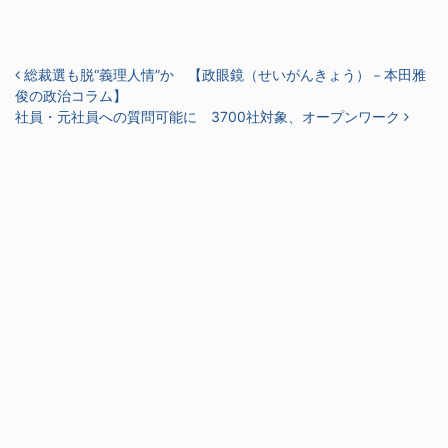
投稿ナビゲーション
総裁選も脱“義理人情”か 【政眼鏡（せいがんきょう）－本田雅
俊の政治コラム】
社員・元社員への質問可能に 3700社対象、オープンワーク