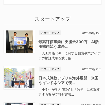
スタートアップ
スタートアップ
2026年6月15日
最高評価事業に支援金300万 AI活
用構想競う成果…
人工知能（AI）に関する創出事業アイデ
アの検証成果を競う催…
スタートアップ
2026年5月21日
日本式算数アプリを海外展開 米国
やインドネシアで実…
小学生が学ぶ“算数”を「数学」に名称変
更する案が文科省審議…