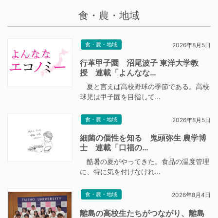
食・農・地域
食・農・地域
2026年8月5日
行革甲子園 沼尾波子 東洋大学教
授 連載「よんなな…
夏と言えば高校野球の季節である。高校
球児は甲子園を目指して…
食・農・地域
2026年8月5日
細菌の個性を知る 鬼頭弥生 農学博
士 連載「口福の…
酷暑の夏がやってきた。食品の温度管理
に、特に気を付けなけれ…
食・農・地域
2026年8月4日
離島の高校生たちがつながり、離島