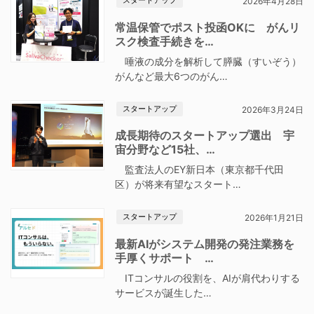
スタートアップ
2026年4月28日
常温保管でポスト投函OKに がんリ
スク検査手続きを…
唾液の成分を解析して膵臓（すいぞう）
がんなど最大6つのがん…
スタートアップ
2026年3月24日
成長期待のスタートアップ選出 宇
宙分野など15社、…
監査法人のEY新日本（東京都千代田
区）が将来有望なスタート…
スタートアップ
2026年1月21日
最新AIがシステム開発の発注業務を
手厚くサポート …
ITコンサルの役割を、AIが肩代わりする
サービスが誕生した…