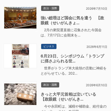
政治・国際
2026年7月10日
強い総理ほど国会に気を遣う 【政
眼鏡（せいがんきょ…
2月の衆院選直後に召集された今国会
は、7月17日に会期末を…
ビジネス
2026年6月11日
6月23日、シンポジウム「トランプ
に揺さぶられる世…
世界がトランプ米大統領の言動に神経を
とがらせている。202…
政治・国際
2026年6月10日
きっと大平元首相は泣いている
【政眼鏡（せいがんき…
今や永田町は、減税や補助金、給付金の