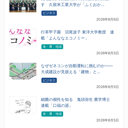
す 久留米工業大学が「ふくおか…
ビジネス
2026年8月6日
行革甲子園 沼尾波子 東洋大学教授 連
載「よんななエコノミー」
食・農・地域
2026年8月5日
なぜゼネコンが自動運転に挑むのか――
大成建設が見据える「建物」と…
ビジネス
2026年8月5日
細菌の個性を知る 鬼頭弥生 農学博士
連載「口福の源」
食・農・地域
2026年8月5日