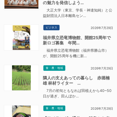
の魅力を発信しよう…
大正大学（東京、学長・神達知純）と公
益財団法人日本離島セン…
ビジネス
2026年7月29日
福井県立恐竜博物館、開館25周年で
新ロゴ募集 年間…
福井県立恐竜博物館（福井県勝山市）
が、開館25周年を機に新…
食・農・地域
2026年7月29日
隣人の支えあっての暮らし 赤堀楠
雄 林材ライター …
7月の初旬ともなれば田植えから40~50
日が過ぎ、田んぼか…
食・農・地域
2026年7月29日