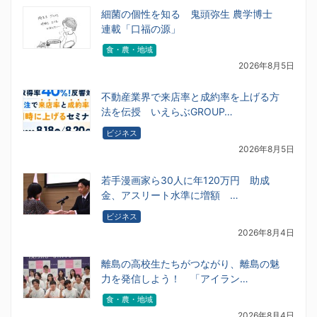
細菌の個性を知る 鬼頭弥生 農学博士
連載「口福の源」
食・農・地域
2026年8月5日
不動産業界で来店率と成約率を上げる方
法を伝授 いえらぶGROUP…
ビジネス
2026年8月5日
若手漫画家ら30人に年120万円 助成
金、アスリート水準に増額 …
ビジネス
2026年8月4日
離島の高校生たちがつながり、離島の魅
力を発信しよう！ 「アイラン…
食・農・地域
2026年8月4日