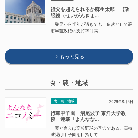
祖父を超えられるか麻生太郎 【政
眼鏡（せいがんきょ…
発足から半年が過ぎても、依然として高
市早苗政権の支持率は高…
もっと見る
食・農・地域
食・農・地域
2026年8月5日
行革甲子園 沼尾波子 東洋大学教
授 連載「よんなな…
夏と言えば高校野球の季節である。高校
球児は甲子園を目指して…