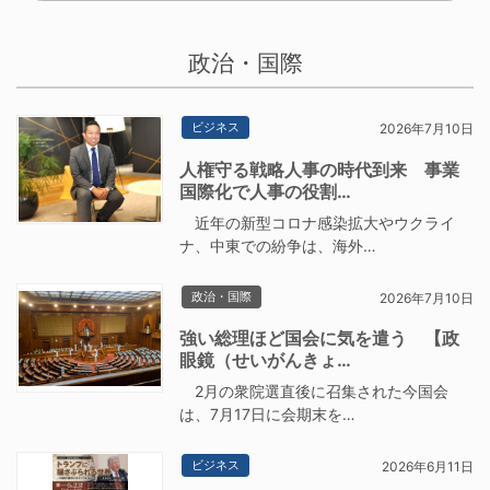
政治・国際
ビジネス
2026年7月10日
人権守る戦略人事の時代到来 事業
国際化で人事の役割…
近年の新型コロナ感染拡大やウクライ
ナ、中東での紛争は、海外…
政治・国際
2026年7月10日
強い総理ほど国会に気を遣う 【政
眼鏡（せいがんきょ…
2月の衆院選直後に召集された今国会
は、7月17日に会期末を…
ビジネス
2026年6月11日