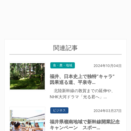
関連記事
食・農・地域
2024年10月04日
福井、日本史上で独特“キャラ”
因果巡る道、平泉寺…
北陸新幹線の敦賀までの延伸や、
NHK大河ドラマ「光る君へ」…
ビジネス
2024年03月27日
福井県嶺南地域で新幹線開業記念
キャンペーン スポー…