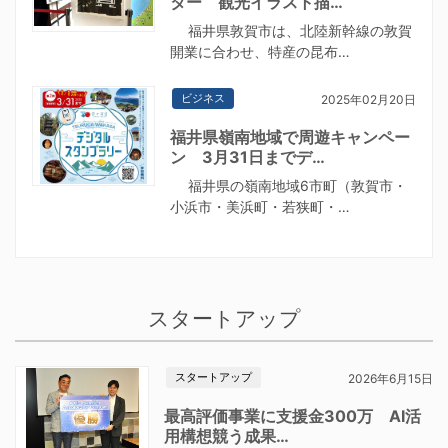
ター 観光イラスト描…
福井県敦賀市は、北陸新幹線の敦賀
開業に合わせ、特産の昆布…
ビジネス
2025年02月20日
福井県嶺南地域で周遊キャンペー
ン 3月31日までデ…
福井県の嶺南地域6市町（敦賀市・
小浜市・美浜町・若狭町・…
スタートアップ
スタートアップ
2026年6月15日
最高評価事業に支援金300万 AI活
用構想競う成果…