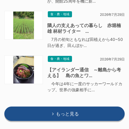
が、開館25周年を機に新…
食・農・地域
2026年7月29日
隣人の支えあっての暮らし 赤堀楠
雄 林材ライター …
7月の初旬ともなれば田植えから40~50
日が過ぎ、田んぼか…
食・農・地域
2026年7月29日
【アイランダー通信 ～離島から考
える】 島の魚とワ…
今年は4年に一度のサッカーワールドカ
ップ。世界の強豪相手に…
もっと見る