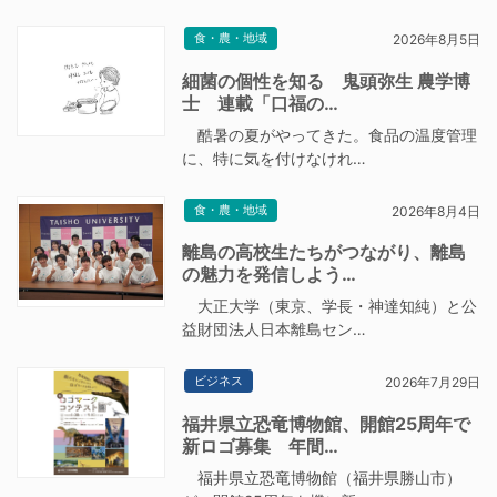
食・農・地域
2026年8月5日
細菌の個性を知る 鬼頭弥生 農学博
士 連載「口福の…
酷暑の夏がやってきた。食品の温度管理
に、特に気を付けなけれ…
食・農・地域
2026年8月4日
離島の高校生たちがつながり、離島
の魅力を発信しよう…
大正大学（東京、学長・神達知純）と公
益財団法人日本離島セン…
ビジネス
2026年7月29日
福井県立恐竜博物館、開館25周年で
新ロゴ募集 年間…
福井県立恐竜博物館（福井県勝山市）