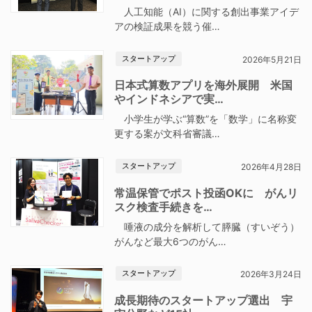
人工知能（AI）に関する創出事業アイデ
アの検証成果を競う催…
スタートアップ
2026年5月21日
日本式算数アプリを海外展開 米国
やインドネシアで実…
小学生が学ぶ“算数”を「数学」に名称変
更する案が文科省審議…
スタートアップ
2026年4月28日
常温保管でポスト投函OKに がんリ
スク検査手続きを…
唾液の成分を解析して膵臓（すいぞう）
がんなど最大6つのがん…
スタートアップ
2026年3月24日
成長期待のスタートアップ選出 宇