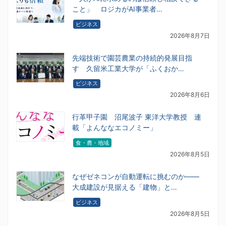
こと」 ロジカがAI事業者…
ビジネス
2026年8月7日
先端技術で園芸農業の持続的発展目指
す 久留米工業大学が「ふくおか…
ビジネス
2026年8月6日
行革甲子園 沼尾波子 東洋大学教授 連
載「よんななエコノミー」
食・農・地域
2026年8月5日
なぜゼネコンが自動運転に挑むのか――
大成建設が見据える「建物」と…
ビジネス
2026年8月5日