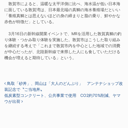
敦賀市によると、温暖な太平洋側に比べ、海水温が低い日本海
に面している敦賀湾は、日本最北端の真鯛の海水養殖場だといい
「養殖真鯛とは思えないほどの身の締まりと脂の乗り、鮮やかな
赤色が特徴だ」としている。
3月16日の新幹線開業イベントで、MRを活用した敦賀真鯛の釣
り体験・つかみ取り体験を実施した。敦賀市はこうした取り組み
を継続する考えで「これまで敦賀市内を中心とした地域での消費
が中心だったが、北陸新幹線で来県した人にも食していただける
機会が増えると期待している」という。
投稿ナビゲーション
鳥取「砂丼」、岡山は「大人のどんぶり」 アンテナショップ改
装記念で〝ご当地丼〟
低炭素型コンクリート、公共事業で使用 CO2約70%削減、ヤマ
ウが出荷