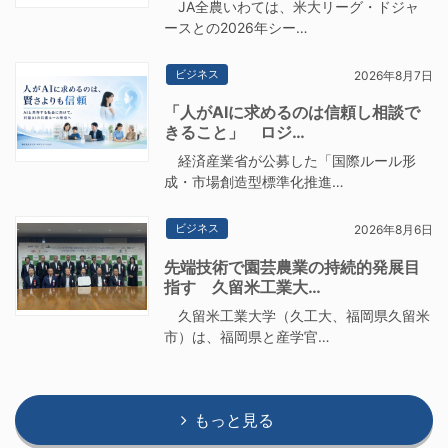
JA全農いわては、米大リーグ・ドジャ
ースとの2026年シー…
ビジネス
2026年8月7日
「人がAIに求めるのは信頼し相談で
きること」 ロジ…
経済産業省が公募した「国際ルール形
成・市場創造型標準化推進…
ビジネス
2026年8月6日
先端技術で園芸農業の持続的発展目
指す 久留米工業大…
久留米工業大学（久工大、福岡県久留米
市）は、福岡県と産学官…
もっと見る