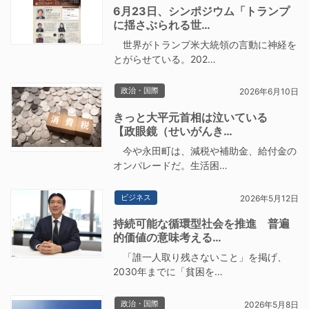
6月23日、シンポジウム「トランプ
に揺さぶられる世…
世界がトランプ米大統領の言動に神経を
とがらせている。202…
政治・国際
2026年6月10日
きっと大平元首相は泣いている
【政眼鏡（せいがんき…
今や永田町は、減税や補助金、給付金の
オンパレードだ。生活困…
ビジネス
2026年5月12日
持続可能な循環型社会を推進 普遍
的価値の意味考える…
「誰一人取り残さないこと」を掲げ、
2030年までに「貧困を…
政治・国際
2026年5月8日