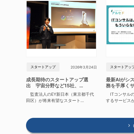
スタートアップ
スタートアッ
2026年3月24日
成長期待のスタートアップ選
最新AIがシ
出 宇宙分野など15社、…
務を手厚く
監査法人のEY新日本（東京都千代
ITコンサルの
田区）が将来有望なスタート…
するサービス