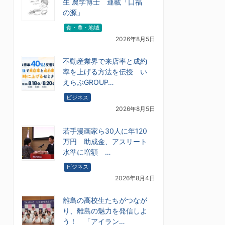
生 農学博士 連載「口福
の源」
食・農・地域
2026年8月5日
不動産業界で来店率と成約
率を上げる方法を伝授 い
えらぶGROUP…
ビジネス
2026年8月5日
若手漫画家ら30人に年120
万円 助成金、アスリート
水準に増額 …
ビジネス
2026年8月4日
離島の高校生たちがつなが
り、離島の魅力を発信しよ
う！ 「アイラン…