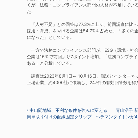
くが「法務・コンプライアンス部門の人材が不足してい
た。
「人材不足」との回答は77.3%に上り、前回調査に比べ
採用・育成」を挙げる企業は54.7%を占めた。「多く
になった」としている。
一方で法務コンプライアンス部門が、ESG（環境・社
企業は16％で前回より7ポイント増加。「法務コンプラ
ある」と分析している。
調査は2023年8月1日～ 10月16日、郵送とインター
上場企業。約4000社に依頼し、247件の有効回答数を
投稿ナビゲーション
中山間地域、不利な条件を強みに変える 青山浩子 
簡単取り付けの配線固定クリップ ヘラマンタイトンが4