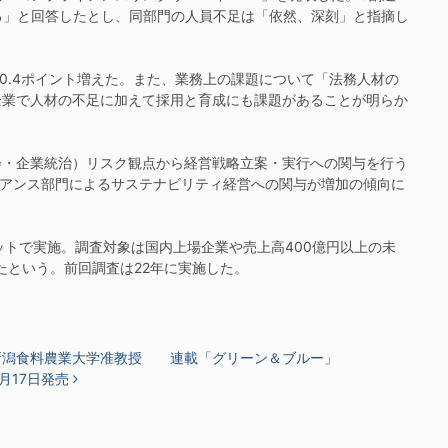
る」と回答したとし、同部門の人員不足は「依然、深刻」と指摘し
0.4ポイント増えた。また、業務上の課題について「法務人材の
の企業で人材の不足に加えて採用と育成にも課題があることが明らか
会・企業統治）リスク観点から経営戦略立案・実行への関与を行う
イアンス部門によるサステナビリティ経営への関与が増加の傾向に
ネットで実施。調査対象は国内上場企業や売上高400億円以上の未
得たという。前回調査は22年に実施した。
新潟食料農業大学准教授 連載「グリーン＆ブルー」
月17日発売