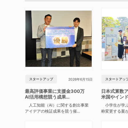
スタートアップ
スタートアッ
2026年6月15日
最高評価事業に支援金300万
日本式算数
AI活用構想競う成果…
米国やイン
人工知能（AI）に関する創出事業
小学生が学ぶ
アイデアの検証成果を競う催…
称変更する案