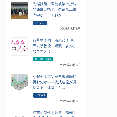
先端技術で園芸農業の持続
的発展目指す 久留米工業
大学が「ふくおか…
ビジネス
2026年8月6日
行革甲子園 沼尾波子 東
洋大学教授 連載「よんな
なエコノミー」
食・農・地域
2026年8月5日
なぜゼネコンが自動運転に
挑むのか――大成建設が見
据える「建物」と…
ビジネス
2026年8月5日
細菌の個性を知る 鬼頭弥