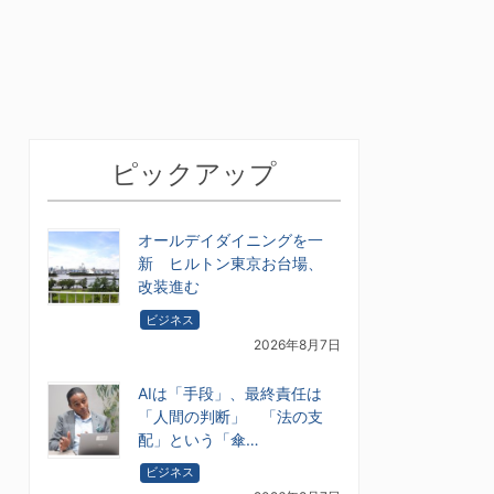
ピックアップ
オールデイダイニングを一
新 ヒルトン東京お台場、
改装進む
ビジネス
2026年8月7日
AIは「手段」、最終責任は
「人間の判断」 「法の支
配」という「傘…
ビジネス