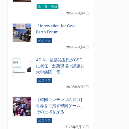
食・農・地域
2026年8月4日
「Innovation for Cool
Earth Forum…
ビジネス
2026年8月4日
4DIN、後藤祐吾氏がCSO
に就任 創薬現場の課題と
大学病院・電…
ビジネス
2026年8月3日
【韓国コンテンツの底力】
世界を目指す韓国ゲーム、
その土壌を探る
ビジネス
2026年7月31日