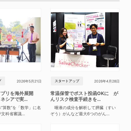
プ
スタートアップ
2026年5月21日
2026年4月28日
アプリを海外展開
常温保管でポスト投函OKに が
ドネシアで実…
んリスク検査手続きを…
“算数”を「数学」に名
唾液の成分を解析して膵臓（すい
が文科省審議…
ぞう）がんなど最大6つのがん…