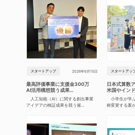
スタートアップ
スタートアッ
2026年6月15日
最高評価事業に支援金300万
日本式算数
AI活用構想競う成果…
米国やイン
人工知能（AI）に関する創出事業
小学生が学ぶ
アイデアの検証成果を競う催…
称変更する案