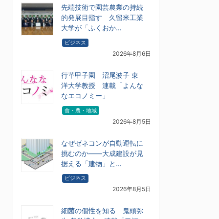
先端技術で園芸農業の持続
的発展目指す 久留米工業
大学が「ふくおか…
ビジネス
2026年8月6日
行革甲子園 沼尾波子 東
洋大学教授 連載「よんな
なエコノミー」
食・農・地域
2026年8月5日
なぜゼネコンが自動運転に
挑むのか――大成建設が見
据える「建物」と…
ビジネス
2026年8月5日
細菌の個性を知る 鬼頭弥