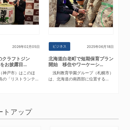
ビジネス
2026年02月05日
2025年06月18日
のクラフトジン
北海道白老町で短期保育プラン
E」をお披露目…
開始 移住やワーケーシ…
（神戸市）はこのほ
浅利教育学園グループ（札幌市）
島の「リストランテ…
は、北海道の南西部に位置する…
ートアップ