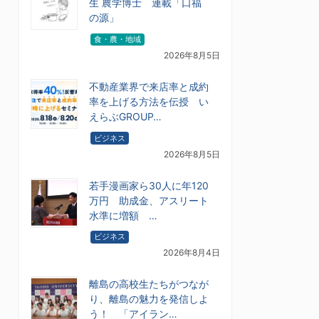
生 農学博士 連載「口福
の源」
食・農・地域
2026年8月5日
不動産業界で来店率と成約
率を上げる方法を伝授 い
えらぶGROUP…
ビジネス
2026年8月5日
若手漫画家ら30人に年120
万円 助成金、アスリート
水準に増額 …
ビジネス
2026年8月4日
離島の高校生たちがつなが
り、離島の魅力を発信しよ
う！ 「アイラン…