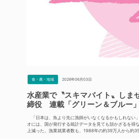
2026年06月03日
食・農・地域
水産業で〝スキマバイト〟しま
締役 連載「グリーン＆ブルー
「日本は、魚より先に漁師がいなくなるかもしれない」
オには、国が発行する統計データを見ても頷かざるを得ない
上減った。漁業就業者数も、1988年の約39万人から約3