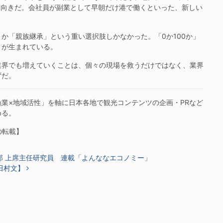
前向きだ。会社員が副業として早朝だけ港で働くといった、新しい
「親族継承」という重い選択肢しかなかった。「0か100か」
〟が生まれている。
界でも増えていくことは、個々の現場を救うだけではなく、業界
ずだ。
業×地域活性」を軸に日本各地で観光コンテンツの企画・PRなど
める。
らの転載】
部 上席主任研究員 連載「よんななエコノミー」
田村文】