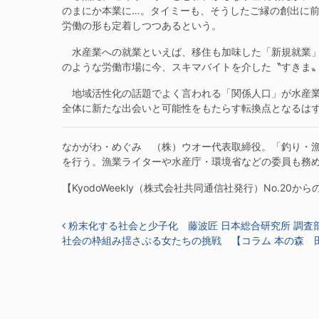
のまにか本業に…。タイミーも、そうしたご縁の創出に
労働の形も定着しつつあるという。
水産業への就業といえば、移住も加味した「新規就業」か
のような労働市場に今、スキマバイトを介した〝すきま
地域活性化の話題でよく言われる「関係人口」が水産業
全体に新たな出会いと可能性をもたらす転換点となるは
なかがわ・めぐみ （株）ウオー代表取締役。「釣り・漁
を行う。漁業ライターや水産庁・環境省などの委員も務
【KyodoWeekly（株式会社共同通信社発行）No.20か
投稿ナビゲーション
粉末化する社会と少子化 藤波匠 日本総合研究所 調査
社会の枠組み揺さぶる女たちの挑戦 【コラム 本の森 