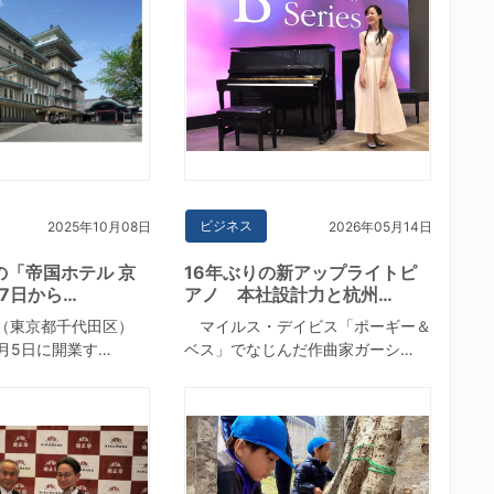
ビジネス
2025年10月08日
2026年05月14日
の「帝国ホテル 京
16年ぶりの新アップライトピ
17日から…
アノ 本社設計力と杭州…
（東京都千代田区）
マイルス・デイビス「ポーギー＆
3月5日に開業す…
ベス」でなじんだ作曲家ガーシ…