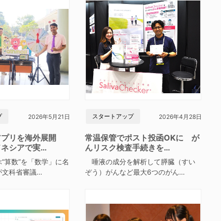
プ
スタートアップ
2026年5月21日
2026年4月28日
アプリを海外展開
常温保管でポスト投函OKに が
ドネシアで実…
んリスク検査手続きを…
“算数”を「数学」に名
唾液の成分を解析して膵臓（すい
が文科省審議…
ぞう）がんなど最大6つのがん…