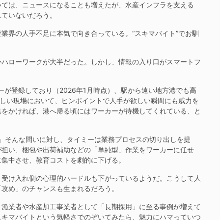
ては、ニュースになることも増えたが、水産インフラを支える
れていないだろう。
業界の人手不足に本気で向き合っている。“スキマバイト”でお馴
ハローワークが大半だった。しかし、情報の入り口がスマートフ
が登録しており（2026年1月時点）、駅から遠い地方港でも高
激しい現場において、ピンポイントで人手が欲しい瞬間にも威力を
集をかければ、港へ帰る頃にはワーカーが待機してくれている、と
」そんな問いに対し、タイミーは業務プロセスの切り出しを提
が担い、梱包や出荷補助などの「単純型」作業をワーカーに任せ
に集中させ、教育コストを劇的に下げる。
受け入れ側の心理的ハードルも下がっているようだ。こうして人
「攻め」のチャンスも生まれるだろう。
漁業者や水産加工事業者として「長期採用」に至る事例が増えて
スキマバイトという気軽さでのぞいてみたら、魅力にハマっていつ