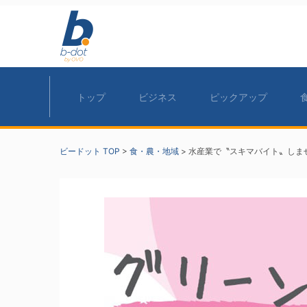
トップ
ビジネス
ピックアップ
ビードット TOP
>
食・農・地域
>
水産業で〝スキマバイト〟しま