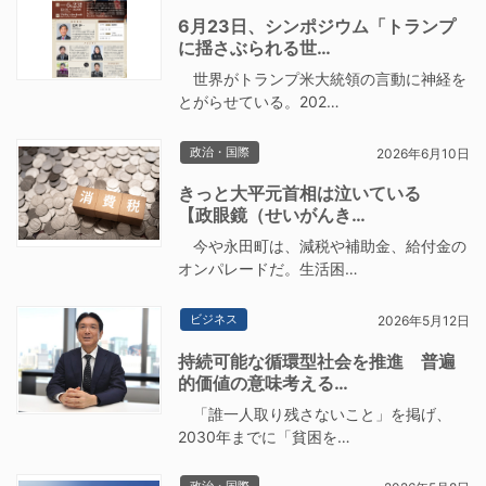
6月23日、シンポジウム「トランプ
に揺さぶられる世…
世界がトランプ米大統領の言動に神経を
とがらせている。202…
政治・国際
2026年6月10日
きっと大平元首相は泣いている
【政眼鏡（せいがんき…
今や永田町は、減税や補助金、給付金の
オンパレードだ。生活困…
ビジネス
2026年5月12日
持続可能な循環型社会を推進 普遍
的価値の意味考える…
「誰一人取り残さないこと」を掲げ、
2030年までに「貧困を…