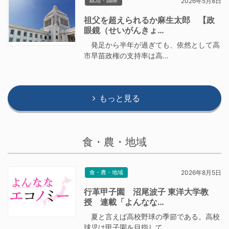
政治・国際
2026年5月8日
祖父を超えられるか麻生太郎 【政
眼鏡（せいがんきょ…
発足から半年が過ぎても、依然として高
市早苗政権の支持率は高…
もっと見る
食・農・地域
食・農・地域
2026年8月5日
行革甲子園 沼尾波子 東洋大学教
授 連載「よんなな…
夏と言えば高校野球の季節である。高校
球児は甲子園を目指して…