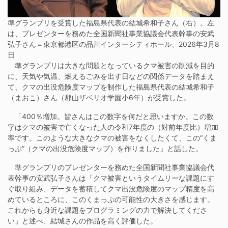
準グランプリを受賞した福島県代表の結城希和子さん（右）。左
は、プレゼンターを務めた全国新聞社事業協議会代表幹事の安武
弘子さん＝東京都港区の品川インターシティホール、2026年3月8
日
準グランプリは大きな問題となっているクマ被害の削減を目的
に、天気や気温、燃えるごみを出す日などの関係データを踏まえ
て、クマの出没危険度マップを制作した福島県代表の結城希和子
（まおこ）さん（郡山ザベリオ学園小6年）が受賞した。
「400％増加。皆さんはこの数字を何だと思いますか。この数
字はクマの被害で亡くなった人の令和7年度の（対前年度比）増加
率です。このような大きなクマの被害をなくしたくて、この“くま
っぷ”（クマの出没危険度マップ）を作りました」と話した。
準グランプリのプレゼンターを務めた全国新聞社事業協議会代
表幹事の安武弘子さんは「クマ被害というタイムリーな課題にす
ぐ取り組み、データを蓄積してクマ出没危険度のマップ精度を高
めているところに、このくまっぷの可能性の大きさを感じます。
これからも身近な課題をプログラミングの力で解決してくださ
い」と述べ、結城さんの作品を高く評価した。