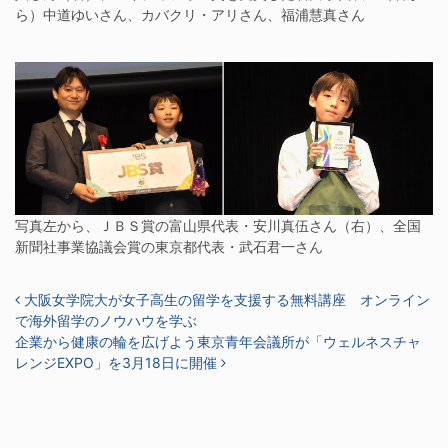
ら）中道ゆいさん、カバクリ・アリさん、福浦慧真さん
写真左から、ＪＢＳ賞の富山県代表・安川真伍さん（右）、全国
新聞社事業協議会賞の東京都代表・武石君一さん
投稿ナビゲーション
大阪女学院大が女子高生の留学を支援する無料講座 オンライン
で海外留学のノウハウを学ぶ
企業から健康の輪を広げよう東京青年会議所が「ウェルネスチャ
レンジEXPO」を3月18日に開催