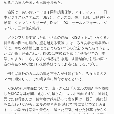
めるこの日の全国大会出場を決めた。
協賛は、あいおいニッセイ同和損害保険、アイティフォー、日
本ビジネスシステムズ（JBS）、クレスコ、佐川印刷、日鉄興和不
動産、クォンツ・リサーチ、Davinci DX、セールスフォース・ジ
ャパン、三井住友銀行。
グランプリを受賞した山下さんの作品「KIGO（キゴ）-ろう者と
健常者の間の心理的な壁を越える装置-」は、ろうあ者と健常者の
間に、単なる情報伝達にとどまらない“心の交流”をもたらそうとし
た点が高く評価された。KIGOは季節感を感じさせる俳句の「季
語」のように、さまざまな情感を引き起こす情緒的な射程の広い
音の存在をAIで検知し視覚手段でろうあ者に伝えるアプリ。
例えば屋外のカエルの鳴き声をAIが検知すると、ろうあ者のス
マホに通知して、その鳴き声に気付かせるという。
KIGOの利用場面について、山下さんは「カエルの鳴き声を検知
したKIGOは耳が聞こえないお母さんにスマホ画面で通知。通知を
受けたお母さんは、健常者の娘を誘って窓を開け、親子一緒に顔
を見合わせながらカエルの鳴き声を“感じて”共に笑顔で楽しみま
す。この親子は窓外の景色や、湿った空気、伸びた雑草（から立