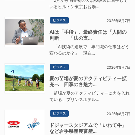
2月から開業初の大規模改装に着手して
いるヒルトン東京お台場…
ビジネス
2026年8月7日
AIは「手段」、最終責任は「人間の
判断」 「法の支…
「AI技術の進展で、専門職の仕事はどう
変わるのか？」 現在…
ビジネス
2026年8月7日
夏の苗場が夏のアクティビティー拡
充へ 四季の各魅力…
苗場が夏のアクティビティーに力を入れ
ている。プリンスホテル…
ビジネス
2026年8月7日
ドジャースタジアムで「いわて牛」
など岩手県産農畜産…