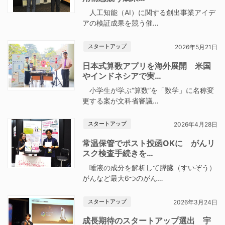
人工知能（AI）に関する創出事業アイデ
アの検証成果を競う催…
スタートアップ
2026年5月21日
日本式算数アプリを海外展開 米国
やインドネシアで実…
小学生が学ぶ“算数”を「数学」に名称変
更する案が文科省審議…
スタートアップ
2026年4月28日
常温保管でポスト投函OKに がんリ
スク検査手続きを…
唾液の成分を解析して膵臓（すいぞう）
がんなど最大6つのがん…
スタートアップ
2026年3月24日
成長期待のスタートアップ選出 宇