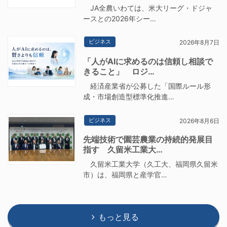
JA全農いわては、米大リーグ・ドジャ
ースとの2026年シー…
ビジネス
2026年8月7日
「人がAIに求めるのは信頼し相談で
きること」 ロジ…
経済産業省が公募した「国際ルール形
成・市場創造型標準化推進…
ビジネス
2026年8月6日
先端技術で園芸農業の持続的発展目
指す 久留米工業大…
久留米工業大学（久工大、福岡県久留米
市）は、福岡県と産学官…
もっと見る