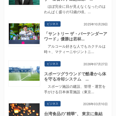
ほぼ完全に目が見えなくなったのは
わんぱく盛りの12歳の頃。…
ビジネス
2025年10月29日
「サントリー ザ・バーテンダーア
ワード」優勝は若林…
アルコール好きな人でもカクテルは
時々、マティーニやジントニ…
ビジネス
2026年07月27日
スポーツグラウンドで酷暑から体
を守る冷却システム …
スポーツ施設の建設、管理・運営を
手がける日本体育施設（東京…
ビジネス
2026年03月10日
台湾食品の“精華”、 東京に集結