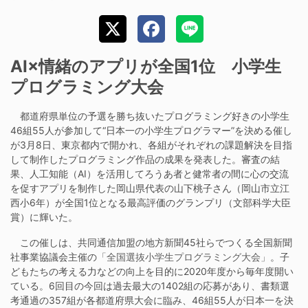
AI×情緒のアプリが全国1位 小学生
プログラミング大会
都道府県単位の予選を勝ち抜いたプログラミング好きの小学生
46組55人が参加して“日本一の小学生プログラマー”を決める催し
が3月8日、東京都内で開かれ、各組がそれぞれの課題解決を目指
して制作したプログラミング作品の成果を発表した。審査の結
果、人工知能（AI）を活用してろうあ者と健常者の間に心の交流
を促すアプリを制作した岡山県代表の山下桃子さん（岡山市立江
西小6年）が全国1位となる最高評価のグランプリ（文部科学大臣
賞）に輝いた。
この催しは、共同通信加盟の地方新聞45社らでつくる全国新聞
社事業協議会主催の
「全国選抜小学生プログラミング大会」
。子
どもたちの考える力などの向上を目的に2020年度から毎年度開い
ている。6回目の今回は過去最大の1402組の応募があり、書類選
考通過の357組が各都道府県大会に臨み、46組55人が日本一を決