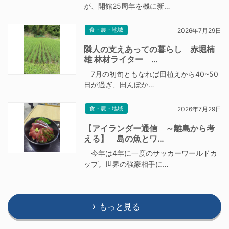
が、開館25周年を機に新…
食・農・地域
2026年7月29日
隣人の支えあっての暮らし 赤堀楠
雄 林材ライター …
7月の初旬ともなれば田植えから40~50
日が過ぎ、田んぼか…
食・農・地域
2026年7月29日
【アイランダー通信 ～離島から考
える】 島の魚とワ…
今年は4年に一度のサッカーワールドカ
ップ。世界の強豪相手に…
もっと見る