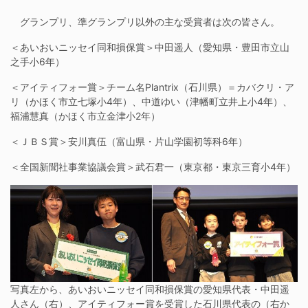
グランプリ、準グランプリ以外の主な受賞者は次の皆さん。
＜あいおいニッセイ同和損保賞＞中田遥人（愛知県・豊田市立山
之手小6年）
＜アイティフォー賞＞チーム名Plantrix（石川県）＝カバクリ・ア
リ（かほく市立七塚小4年）、中道ゆい（津幡町立井上小4年）、
福浦慧真（かほく市立金津小2年）
＜ＪＢＳ賞＞安川真伍（富山県・片山学園初等科6年）
＜全国新聞社事業協議会賞＞武石君一（東京都・東京三育小4年）
写真左から、あいおいニッセイ同和損保賞の愛知県代表・中田遥
人さん（右）、アイティフォー賞を受賞した石川県代表の（右か