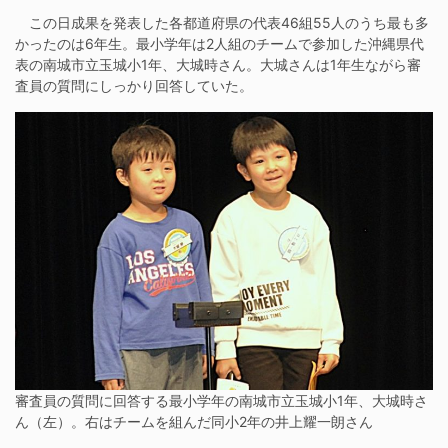
この日成果を発表した各都道府県の代表46組55人のうち最も多
かったのは6年生。最小学年は2人組のチームで参加した沖縄県代
表の南城市立玉城小1年、大城時さん。大城さんは1年生ながら審
査員の質問にしっかり回答していた。
審査員の質問に回答する最小学年の南城市立玉城小1年、大城時さ
ん（左）。右はチームを組んだ同小2年の井上耀一朗さん