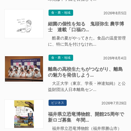
食・農・地域
2026年8月5日
細菌の個性を知る 鬼頭弥生 農学博
士 連載「口福の…
酷暑の夏がやってきた。食品の温度管理
に、特に気を付けなけれ…
食・農・地域
2026年8月4日
離島の高校生たちがつながり、離島
の魅力を発信しよう…
大正大学（東京、学長・神達知純）と公
益財団法人日本離島セン…
ビジネス
2026年7月29日
福井県立恐竜博物館、開館25周年で
新ロゴ募集 年間…
福井県立恐竜博物館（福井県勝山市）