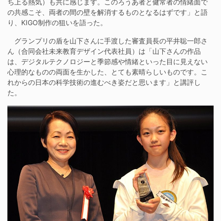
ち上る熱気）も共に感じます。このろうあ者と健常者の情緒面で
の共感こそ、両者の間の壁を解消するものとなるはずです」と語
り、KIGO制作の狙いを語った。
グランプリの盾を山下さんに手渡した審査員長の平井聡一郎さ
ん（合同会社未来教育デザイン代表社員）は「山下さんの作品
は、デジタルテクノロジーと季節感や情緒といった目に見えない
心理的なものの両面を生かした、とても素晴らしいものです。こ
れからの日本の科学技術の進むべき姿だと思います」と講評し
た。