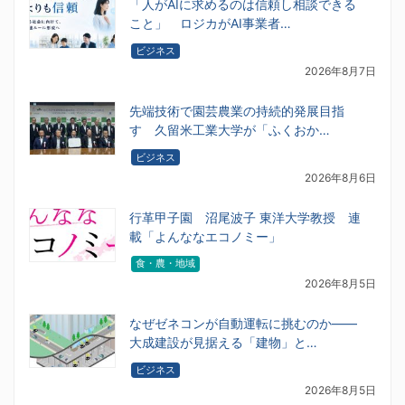
「人がAIに求めるのは信頼し相談できる
こと」 ロジカがAI事業者…
ビジネス
2026年8月7日
先端技術で園芸農業の持続的発展目指
す 久留米工業大学が「ふくおか…
ビジネス
2026年8月6日
行革甲子園 沼尾波子 東洋大学教授 連
載「よんななエコノミー」
食・農・地域
2026年8月5日
なぜゼネコンが自動運転に挑むのか――
大成建設が見据える「建物」と…
ビジネス
2026年8月5日