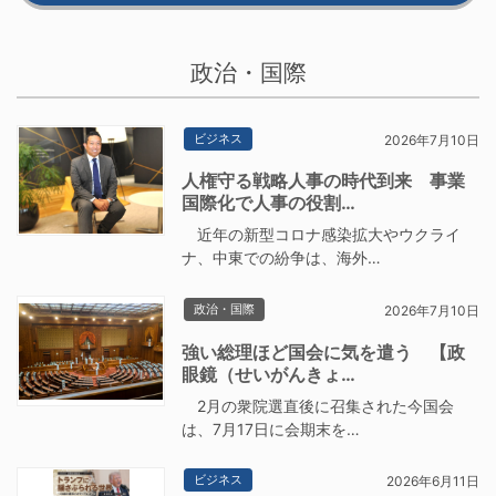
政治・国際
ビジネス
2026年7月10日
人権守る戦略人事の時代到来 事業
国際化で人事の役割…
近年の新型コロナ感染拡大やウクライ
ナ、中東での紛争は、海外…
政治・国際
2026年7月10日
強い総理ほど国会に気を遣う 【政
眼鏡（せいがんきょ…
2月の衆院選直後に召集された今国会
は、7月17日に会期末を…
ビジネス
2026年6月11日