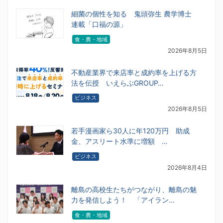
細菌の個性を知る 鬼頭弥生 農学博士
連載「口福の源」
食・農・地域
2026年8月5日
不動産業界で来店率と成約率を上げる方
法を伝授 いえらぶGROUP…
ビジネス
2026年8月5日
若手漫画家ら30人に年120万円 助成
金、アスリート水準に増額 …
ビジネス
2026年8月4日
離島の高校生たちがつながり、離島の魅
力を発信しよう！ 「アイラン…
食・農・地域