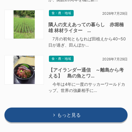
食・農・地域
2026年7月29日
隣人の支えあっての暮らし 赤堀楠
雄 林材ライター …
7月の初旬ともなれば田植えから40~50
日が過ぎ、田んぼか…
食・農・地域
2026年7月29日
【アイランダー通信 ～離島から考
える】 島の魚とワ…
今年は4年に一度のサッカーワールドカ
ップ。世界の強豪相手に…
もっと見る