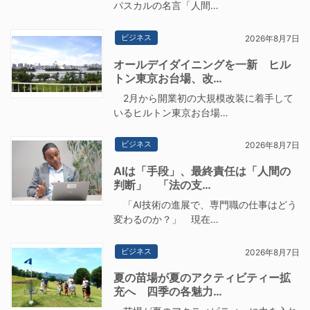
パスカルの名言「人間…
ビジネス
2026年8月7日
オールデイダイニングを一新 ヒル
トン東京お台場、改…
2月から開業初の大規模改装に着手して
いるヒルトン東京お台場…
ビジネス
2026年8月7日
AIは「手段」、最終責任は「人間の
判断」 「法の支…
「AI技術の進展で、専門職の仕事はどう
変わるのか？」 現在…
ビジネス
2026年8月7日
夏の苗場が夏のアクティビティー拡
充へ 四季の各魅力…