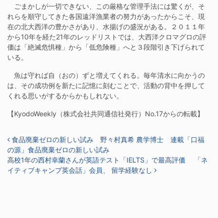
ごまかしが一切できない、この厳格な管理手法には驚くが、そ
れらを順守してきた各国遠洋漁業者の努力があったからこそ、現
在の北大西洋の豊かさがあり、水揚げの盛況がある。２０１１年
から
10
年を経た
21
年のレッドリストでは、大西洋クロマグロの評
価は「絶滅危惧種」から「低危険種」へと３段階引き下げられて
いる。
魚は守れば自（おの）ずと増えてくれる。毎年清水に向かうの
は、その成功例を新たに記憶に刻むことで、活動の背中を押して
くれる思いがするからかもしれない。
【KyodoWeekly（株式会社共同通信社発行）No.17からの転載】
投稿ナビゲーション
食品廃棄ゼロの新しい試み 野々村真希 農学博士 連載「口福
の源」食品廃棄ゼロの新しい試み
高校1年の西村幸蘭さんが英語テスト「IELTS」で最高評価 「ネ
イティブキャンプ英会話」会員、 留学経験なし