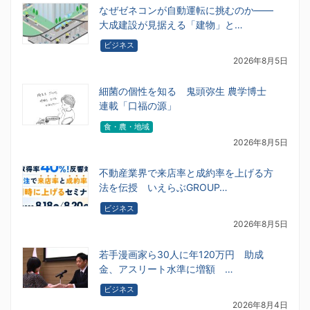
なぜゼネコンが自動運転に挑むのか――
大成建設が見据える「建物」と…
ビジネス
2026年8月5日
細菌の個性を知る 鬼頭弥生 農学博士
連載「口福の源」
食・農・地域
2026年8月5日
不動産業界で来店率と成約率を上げる方
法を伝授 いえらぶGROUP…
ビジネス
2026年8月5日
若手漫画家ら30人に年120万円 助成
金、アスリート水準に増額 …
ビジネス
2026年8月4日