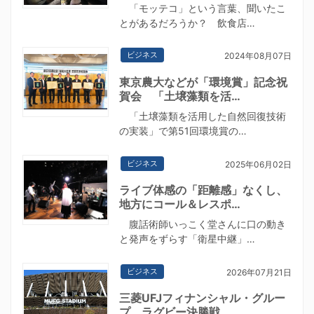
「モッテコ」という言葉、聞いたこ
とがあるだろうか？ 飲食店…
ビジネス
2024年08月07日
東京農大などが「環境賞」記念祝
賀会 「土壌藻類を活…
「土壌藻類を活用した自然回復技術
の実装」で第51回環境賞の…
ビジネス
2025年06月02日
ライブ体感の「距離感」なくし、
地方にコール＆レスポ…
腹話術師いっこく堂さんに口の動き
と発声をずらす「衛星中継」…
ビジネス
2026年07月21日
三菱UFJフィナンシャル・グルー
プ、ラグビー決勝戦…