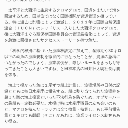
太平洋と大西洋に生息するクロマグロは、国境をまたいで海を
回遊するため、国単位ではなく国際機関が資源管理を担ってい
る。特に過去に乱獲によって激減し、２０１１年に国際自然保護
連合（ＩＵＣＮ）のレッドリスト入りした大西洋クロマグロは、
後に大西洋まぐろ類保存国際委員会の管理厳格化によって、資源
を急激に回復させたサクセスストーリーを持つ魚だ。
「科学的根拠に基づいた漁獲枠設定に加えて、産卵期や
30
キロ
以下の幼魚の漁獲規制を徹底的に行なったことが、資源の急増に
つながったのでしょう。漁業者側が、厳しいルールをきっちり守
ってきたことも大きいですね」と臼福本店の臼井壯太朗社長は胸
を張る。
海上で揚がった魚は１尾ずつ船上計量し、漁獲場所や日付の記
録とともに毎日水産庁に報告する。船に割り当てられた漁獲枠を
超えた際の海上投棄といった不法行為を防ぐため、オブザーバー
の乗船も一定数必要だ。水揚げ時は水産庁職員の立ち会いのも
と、マグロを積んだトラックは全て検量・積算し、もし事前報告
量と１キロでも齟齬（そご）があれば、漁業ライセンス剝奪もあ
り得る。