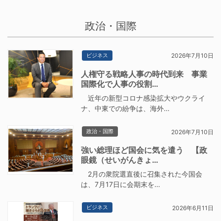
政治・国際
ビジネス
2026年7月10日
人権守る戦略人事の時代到来 事業
国際化で人事の役割…
近年の新型コロナ感染拡大やウクライ
ナ、中東での紛争は、海外…
政治・国際
2026年7月10日
強い総理ほど国会に気を遣う 【政
眼鏡（せいがんきょ…
2月の衆院選直後に召集された今国会
は、7月17日に会期末を…
ビジネス
2026年6月11日