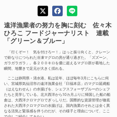
遠洋漁業者の努力を胸に刻む 佐々木
ひろこ フードジャーナリスト 連載
「グリーン＆ブルー」
「行くぞー！ 気を付けろー！」はっと振り向くと、クレーン
で鈴なりにつられた冷凍マグロの房が通り過ぎた。「ズズーン、
ガラガラガラ」。各２００キロを優に超えるマグロ群が着地した
瞬間、地響きで足元が大きく揺れる。
ここは静岡県・清水港。私は近年、ほぼ毎年
3
月にこちらに伺
い、宮城県気仙沼市の遠洋漁業会社「臼福本店」のマグロ延縄船
（はえなわせん）の水揚げを、シェフスフォーザブルーのシェフ
たちと見学している。北大西洋から
10
カ月ぶりに帰国した船の船
倉は、大西洋クロマグロでぎっしりだ。国際的な資源管理が徹底
された大西洋クロマグロの水揚げは、国内漁業のそれとは全く異
なる活気と緊張感を伴うのだが、その様子と理由について、ここ
で少しご紹介してみたい。