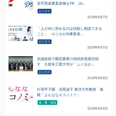
岩手県産農畜産物をPR JA…
ビジネス
2026年8月7日
「人がAIに求めるのは信頼し相談できる
こと」 ロジカがAI事業者…
ビジネス
2026年8月7日
先端技術で園芸農業の持続的発展目指
す 久留米工業大学が「ふくおか…
ビジネス
2026年8月6日
行革甲子園 沼尾波子 東洋大学教授 連
載「よんななエコノミー」
食・農・地域
2026年8月5日