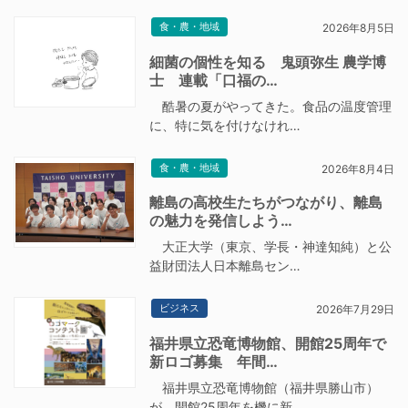
食・農・地域
2026年8月5日
細菌の個性を知る 鬼頭弥生 農学博
士 連載「口福の…
酷暑の夏がやってきた。食品の温度管理
に、特に気を付けなけれ…
食・農・地域
2026年8月4日
離島の高校生たちがつながり、離島
の魅力を発信しよう…
大正大学（東京、学長・神達知純）と公
益財団法人日本離島セン…
ビジネス
2026年7月29日
福井県立恐竜博物館、開館25周年で
新ロゴ募集 年間…
福井県立恐竜博物館（福井県勝山市）
が、開館25周年を機に新…