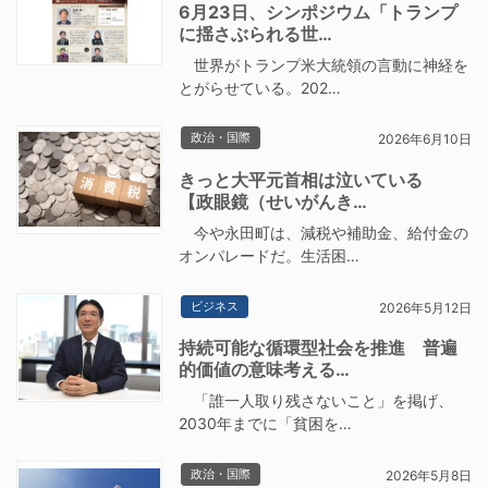
6月23日、シンポジウム「トランプ
に揺さぶられる世…
世界がトランプ米大統領の言動に神経を
とがらせている。202…
政治・国際
2026年6月10日
きっと大平元首相は泣いている
【政眼鏡（せいがんき…
今や永田町は、減税や補助金、給付金の
オンパレードだ。生活困…
ビジネス
2026年5月12日
持続可能な循環型社会を推進 普遍
的価値の意味考える…
「誰一人取り残さないこと」を掲げ、
2030年までに「貧困を…
政治・国際
2026年5月8日