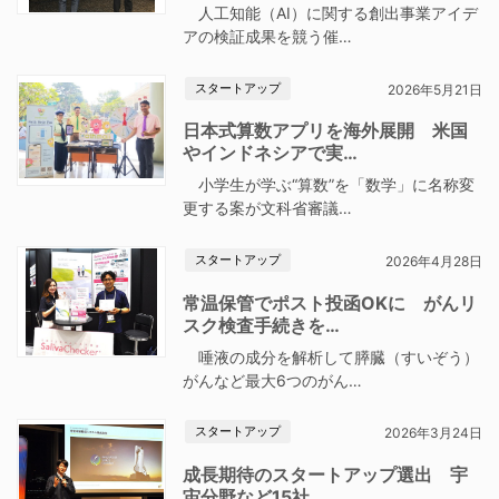
人工知能（AI）に関する創出事業アイデ
アの検証成果を競う催…
スタートアップ
2026年5月21日
日本式算数アプリを海外展開 米国
やインドネシアで実…
小学生が学ぶ“算数”を「数学」に名称変
更する案が文科省審議…
スタートアップ
2026年4月28日
常温保管でポスト投函OKに がんリ
スク検査手続きを…
唾液の成分を解析して膵臓（すいぞう）
がんなど最大6つのがん…
スタートアップ
2026年3月24日
成長期待のスタートアップ選出 宇
宙分野など15社、…