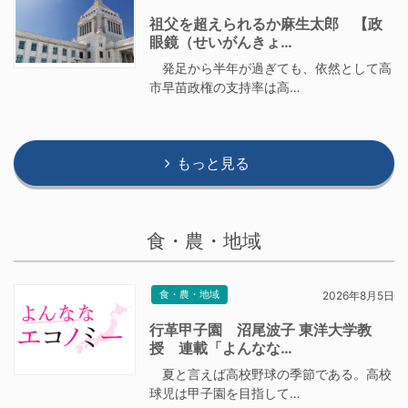
祖父を超えられるか麻生太郎 【政
眼鏡（せいがんきょ…
発足から半年が過ぎても、依然として高
市早苗政権の支持率は高…
もっと見る
食・農・地域
食・農・地域
2026年8月5日
行革甲子園 沼尾波子 東洋大学教
授 連載「よんなな…
夏と言えば高校野球の季節である。高校
球児は甲子園を目指して…