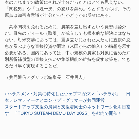
本のこれまでの政策にそれが十分だったとはとても思えない。
「関税男」や「百姓一揆」の怒りを鎮めようとするならば、その
原点は加害者意識が十分だったかどうかの反省にある。
高率関税を免れるために、農業を差し出すという発想は論外
だ。目先のディール（取引）が成立しても根本的な解決にはなら
ない。対米交渉にあっては、置き去りにされた人たちに直接の恩
恵が及ぶような直接投資や調達（米国からの輸入）の構想を示す
必要がある。国内にあっては、中小規模の農家も対象に含めた戸
別所得補償型の直接支払いや集落機能の維持を促す政策を、でき
るだけ早く実現することだ。
（共同通信アグリラボ編集長 石井勇人）
投稿ナビゲーション
ハラスメント対策に特化したウェブマガジン「ハララボ」 日
本テレマティークとコンセプトグラマーが共同運営
スタートアップ支援の展開と支援者同士のネットワーク化を目指
す 「TOKYO SUTEAM DEMO DAY 2025」を都内で開催