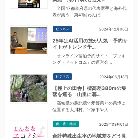
全国47都道府県の代表選手と海外代
表が集う「第41回わんぱ…
ビジネス
2024年12月06日
25年はAI活用の旅が人気 予約サ
イトがトレンド予…
オンライン宿泊予約サイト「ブッキ
ング・ドットコム」の運営会…
ビジネス
2024年06月18日
【極上の田舎】標高差380mの集
落を巡る 山里に暮…
高知県の最北端で愛媛県との県境に
位置する大川村。平家平や大…
食・農・地域
2025年09月01日
合計特殊出生率の地域差をどう見