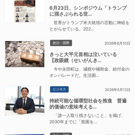
6月23日、シンポジウム「トランプ
に揺さぶられる世…
世界がトランプ米大統領の言動に神経を
とがらせている。202…
政治・国際
2026年6月10日
きっと大平元首相は泣いている
【政眼鏡（せいがんき…
今や永田町は、減税や補助金、給付金の
オンパレードだ。生活困…
ビジネス
2026年5月12日
持続可能な循環型社会を推進 普遍
的価値の意味考える…
「誰一人取り残さないこと」を掲げ、
2030年までに「貧困を…