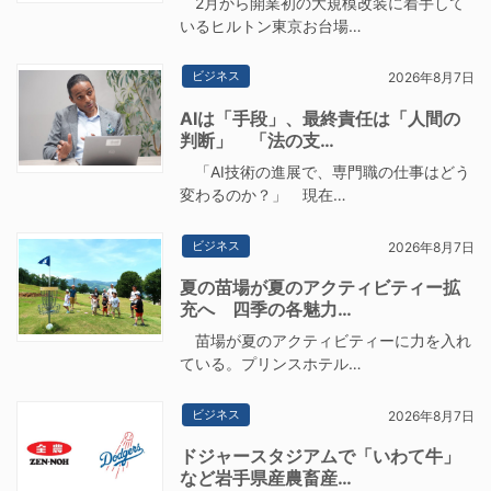
2月から開業初の大規模改装に着手して
いるヒルトン東京お台場…
ビジネス
2026年8月7日
AIは「手段」、最終責任は「人間の
判断」 「法の支…
「AI技術の進展で、専門職の仕事はどう
変わるのか？」 現在…
ビジネス
2026年8月7日
夏の苗場が夏のアクティビティー拡
充へ 四季の各魅力…
苗場が夏のアクティビティーに力を入れ
ている。プリンスホテル…
ビジネス
2026年8月7日
ドジャースタジアムで「いわて牛」
など岩手県産農畜産…