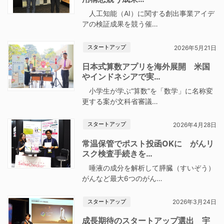
人工知能（AI）に関する創出事業アイデ
アの検証成果を競う催…
スタートアップ
2026年5月21日
日本式算数アプリを海外展開 米国
やインドネシアで実…
小学生が学ぶ“算数”を「数学」に名称変
更する案が文科省審議…
スタートアップ
2026年4月28日
常温保管でポスト投函OKに がんリ
スク検査手続きを…
唾液の成分を解析して膵臓（すいぞう）
がんなど最大6つのがん…
スタートアップ
2026年3月24日
成長期待のスタートアップ選出 宇