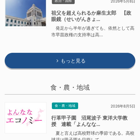
政治・国際
2026年5月8日
祖父を超えられるか麻生太郎 【政
眼鏡（せいがんきょ…
発足から半年が過ぎても、依然として高
市早苗政権の支持率は高…
もっと見る
食・農・地域
食・農・地域
2026年8月5日
行革甲子園 沼尾波子 東洋大学教
授 連載「よんなな…
夏と言えば高校野球の季節である。高校
球児は甲子園を目指して…