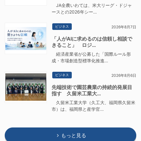
JA全農いわては、米大リーグ・ドジャ
ースとの2026年シー…
ビジネス
2026年8月7日
「人がAIに求めるのは信頼し相談で
きること」 ロジ…
経済産業省が公募した「国際ルール形
成・市場創造型標準化推進…
ビジネス
2026年8月6日
先端技術で園芸農業の持続的発展目
指す 久留米工業大…
久留米工業大学（久工大、福岡県久留米
市）は、福岡県と産学官…
もっと見る