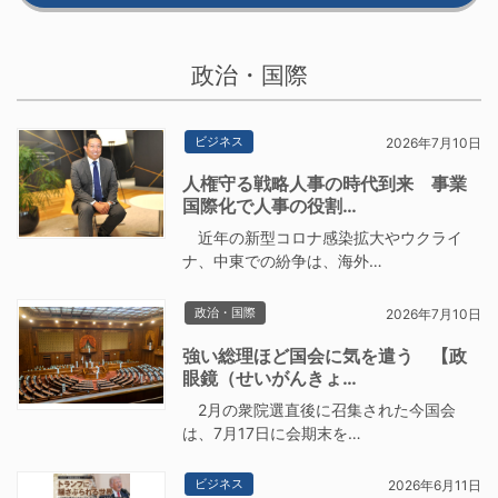
政治・国際
ビジネス
2026年7月10日
人権守る戦略人事の時代到来 事業
国際化で人事の役割…
近年の新型コロナ感染拡大やウクライ
ナ、中東での紛争は、海外…
政治・国際
2026年7月10日
強い総理ほど国会に気を遣う 【政
眼鏡（せいがんきょ…
2月の衆院選直後に召集された今国会
は、7月17日に会期末を…
ビジネス
2026年6月11日