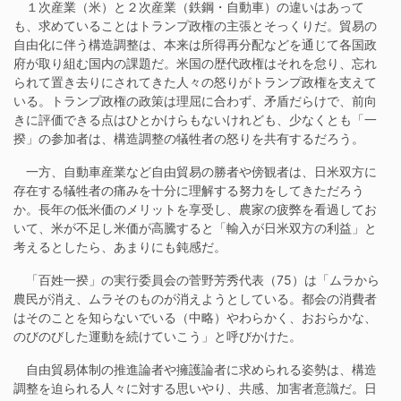
１次産業（米）と２次産業（鉄鋼・自動車）の違いはあって
も、求めていることはトランプ政権の主張とそっくりだ。貿易の
自由化に伴う構造調整は、本来は所得再分配などを通じて各国政
府が取り組む国内の課題だ。米国の歴代政権はそれを怠り、忘れ
られて置き去りにされてきた人々の怒りがトランプ政権を支えて
いる。トランプ政権の政策は理屈に合わず、矛盾だらけで、前向
きに評価できる点はひとかけらもないけれども、少なくとも「一
揆」の参加者は、構造調整の犠牲者の怒りを共有するだろう。
一方、自動車産業など自由貿易の勝者や傍観者は、日米双方に
存在する犠牲者の痛みを十分に理解する努力をしてきただろう
か。長年の低米価のメリットを享受し、農家の疲弊を看過してお
いて、米が不足し米価が高騰すると「輸入が日米双方の利益」と
考えるとしたら、あまりにも鈍感だ。
「百姓一揆」の実⾏委員会の菅野芳秀代表（75）は「ムラから
農民が消え、ムラそのものが消えようとしている。都会の消費者
はそのことを知らないでいる（中略）やわらかく、おおらかな、
のびのびした運動を続けていこう」と呼びかけた。
自由貿易体制の推進論者や擁護論者に求められる姿勢は、構造
調整を迫られる人々に対する思いやり、共感、加害者意識だ。日