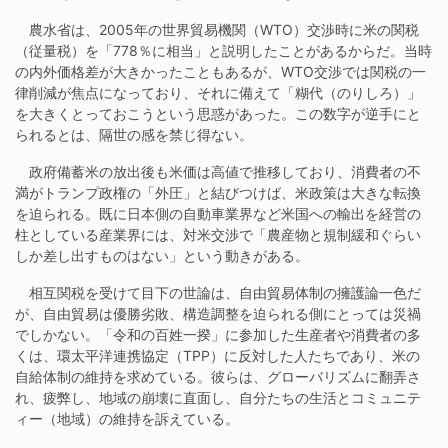
農水省は、2005年の世界貿易機関（WTO）交渉時に米の関税
（従量税）を「778％に相当」と説明したことがあるからだ。当時
の内外価格差が大きかったこともあるが、WTO交渉では関税の一
律削減が焦点になっており、それに備えて「糊代（のりしろ）」
を大きくとっておこうという思惑があった。この数字が逆手にと
られるとは、隔世の感を禁じ得ない。
政府備蓄米の放出後も米価は高値で推移しており、消費者の不
満がトランプ政権の「外圧」と結びつけば、米政策は大きな転換
を迫られる。既に日本側の自動車業界など米国への輸出を経営の
柱としている産業界には、対米交渉で「農産物と規制緩和ぐらい
しか差し出すものはない」という動きがある。
相互関税を受けて目下の世論は、自由貿易体制の擁護論一色だ
が、自由貿易は優勝劣敗、構造調整を迫られる側にとっては災禍
でしかない。「令和の百姓一揆」に参加した生産者や消費者の多
くは、環太平洋連携協定（TPP）に反対した人たちであり、米の
自給体制の維持を求めている。彼らは、グローバリズムに翻弄さ
れ、疲弊し、地域の崩壊に直面し、自分たちの生活とコミュニテ
ィー（地域）の維持を訴えている。