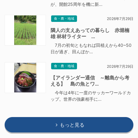
が、開館25周年を機に新…
食・農・地域
2026年7月29日
隣人の支えあっての暮らし 赤堀楠
雄 林材ライター …
7月の初旬ともなれば田植えから40~50
日が過ぎ、田んぼか…
食・農・地域
2026年7月29日
【アイランダー通信 ～離島から考
える】 島の魚とワ…
今年は4年に一度のサッカーワールドカ
ップ。世界の強豪相手に…
もっと見る