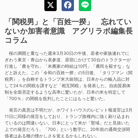
「関税男」と「百姓一揆」 忘れてい
ないか加害者意識 アグリラボ編集長
コラム
桜の満開と重なった週末3月30日の午後、若者や家族連れでに
ぎわう東京・青山から表参道、原宿にかけて30台のトラクターが
行進し「農を守れ」「米農家の時給は10円」「農民を殺すな」な
どと訴えた。この「令和の百姓一揆」の5日後、「タリフマン（関
税男）」を自称するトランプ米大統領は、日本からの輸入品に対
して24％の関税を課すなど「相互関税」を発表した。自由貿易体
制を全面否定するような高率に驚いたが、日本の米を特定して
「700％」の関税を批判したことにはもっと驚いた。
発言の真意は不明だが、ホワイトハウスのレビット報道官は3月
11日に同様の発言をしており、トランプ政権内に強く刷り込まれ
ているのは間違いない。日本にとって米が「聖域」だと見抜いた
上での発言だろう。「700」という数字に、20年前の通商交渉関
係者はある種の懐かしさを覚えるかもしれない。