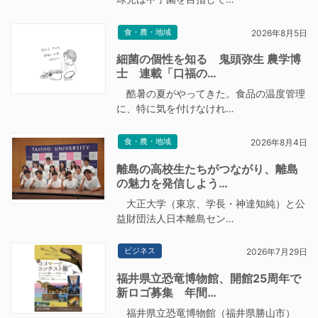
食・農・地域
2026年8月5日
細菌の個性を知る 鬼頭弥生 農学博
士 連載「口福の…
酷暑の夏がやってきた。食品の温度管理
に、特に気を付けなけれ…
食・農・地域
2026年8月4日
離島の高校生たちがつながり、離島
の魅力を発信しよう…
大正大学（東京、学長・神達知純）と公
益財団法人日本離島セン…
ビジネス
2026年7月29日
福井県立恐竜博物館、開館25周年で
新ロゴ募集 年間…
福井県立恐竜博物館（福井県勝山市）