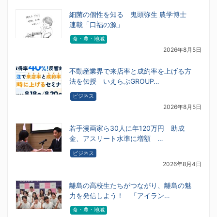
細菌の個性を知る 鬼頭弥生 農学博士
連載「口福の源」
食・農・地域
2026年8月5日
不動産業界で来店率と成約率を上げる方
法を伝授 いえらぶGROUP…
ビジネス
2026年8月5日
若手漫画家ら30人に年120万円 助成
金、アスリート水準に増額 …
ビジネス
2026年8月4日
離島の高校生たちがつながり、離島の魅
力を発信しよう！ 「アイラン…
食・農・地域