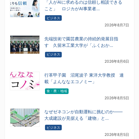
「人がAIに求めるのは信頼し相談できる
こと」 ロジカがAI事業者…
ビジネス
2026年8月7日
先端技術で園芸農業の持続的発展目指
す 久留米工業大学が「ふくおか…
ビジネス
2026年8月6日
行革甲子園 沼尾波子 東洋大学教授 連
載「よんななエコノミー」
食・農・地域
2026年8月5日
なぜゼネコンが自動運転に挑むのか――
大成建設が見据える「建物」と…
ビジネス
2026年8月5日