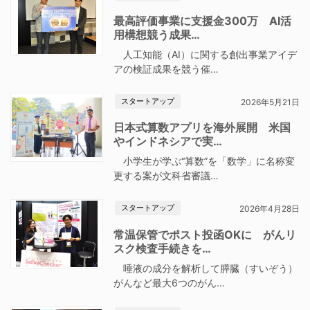
最高評価事業に支援金300万 AI活
用構想競う成果…
人工知能（AI）に関する創出事業アイデ
アの検証成果を競う催…
スタートアップ
2026年5月21日
日本式算数アプリを海外展開 米国
やインドネシアで実…
小学生が学ぶ“算数”を「数学」に名称変
更する案が文科省審議…
スタートアップ
2026年4月28日
常温保管でポスト投函OKに がんリ
スク検査手続きを…
唾液の成分を解析して膵臓（すいぞう）
がんなど最大6つのがん…