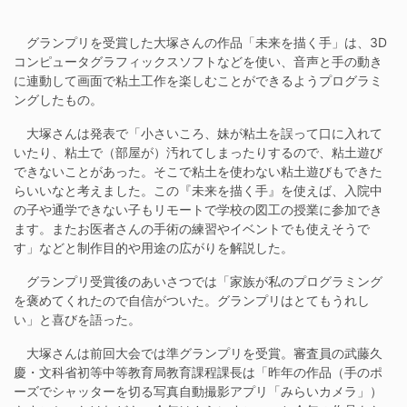
グランプリを受賞した大塚さんの作品「未来を描く手」は、3D
コンピュータグラフィックスソフトなどを使い、音声と手の動き
に連動して画面で粘土工作を楽しむことができるようプログラミ
ングしたもの。
大塚さんは発表で「小さいころ、妹が粘土を誤って口に入れて
いたり、粘土で（部屋が）汚れてしまったりするので、粘土遊び
できないことがあった。そこで粘土を使わない粘土遊びもできた
らいいなと考えました。この『未来を描く手』を使えば、入院中
の子や通学できない子もリモートで学校の図工の授業に参加でき
ます。またお医者さんの手術の練習やイベントでも使えそうで
す」などと制作目的や用途の広がりを解説した。
グランプリ受賞後のあいさつでは「家族が私のプログラミング
を褒めてくれたので自信がついた。グランプリはとてもうれし
い」と喜びを語った。
大塚さんは前回大会では準グランプリを受賞。審査員の武藤久
慶・文科省初等中等教育局教育課程課長は「昨年の作品（手のポ
ーズでシャッターを切る写真自動撮影アプリ「みらいカメラ」）