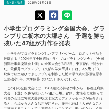
2025年03月03日
食・農・地域
小学生プログラミング全国大会、グラ
ンプリに栃木の大塚さん 予選を勝ち
抜いた47組が力作を発表
小学生がプログラミングしたアプリやゲーム、ロボット作品を
披露する「2024年度全国選抜小学生プログラミング大会」（全国
新聞社事業協議会主催）の全国大会が3月2日、東京都内で開かれ
た。最優秀のグランプリ（文部科学大臣賞）には、3次元（3D）
映像で粘土遊びできるアプリを制作した栃木県代表の那須塩原市
立黒磯小3年、大塚陽葵（ひなた）さんが輝いた。
この日の全国大会には、1284組の応募者の中から、各都道府県
大会（予選）を勝ち抜いた47組が出場。冒頭、出場者と家族らで
満員の会場に将棋の藤井聡太七冠のビデオメッセージが紹介され
ると、会場から大きな歓声が起きた。藤井七冠は「大好きなこと
に没頭することはとても素晴らしいことです。悔いのないよう思