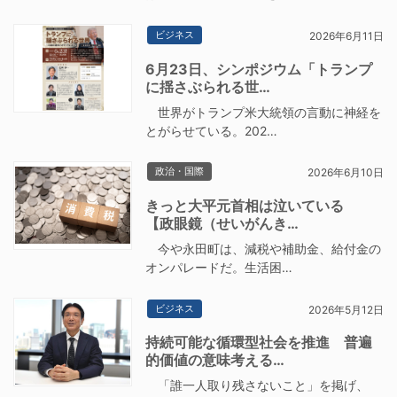
ビジネス
2026年6月11日
6月23日、シンポジウム「トランプ
に揺さぶられる世…
世界がトランプ米大統領の言動に神経を
とがらせている。202…
政治・国際
2026年6月10日
きっと大平元首相は泣いている
【政眼鏡（せいがんき…
今や永田町は、減税や補助金、給付金の
オンパレードだ。生活困…
ビジネス
2026年5月12日
持続可能な循環型社会を推進 普遍
的価値の意味考える…
「誰一人取り残さないこと」を掲げ、