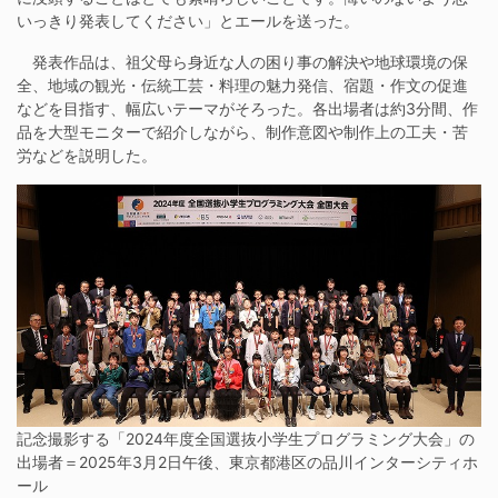
いっきり発表してください」とエールを送った。
発表作品は、祖父母ら身近な人の困り事の解決や地球環境の保
全、地域の観光・伝統工芸・料理の魅力発信、宿題・作文の促進
などを目指す、幅広いテーマがそろった。各出場者は約3分間、作
品を大型モニターで紹介しながら、制作意図や制作上の工夫・苦
労などを説明した。
記念撮影する「2024年度全国選抜小学生プログラミング大会」の
出場者＝2025年3月2日午後、東京都港区の品川インターシティホ
ール