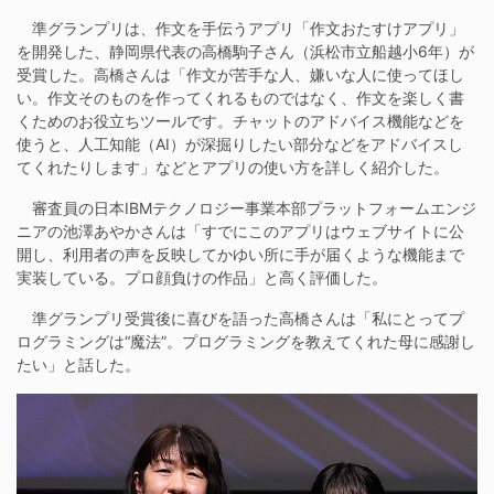
準グランプリは、作文を手伝うアプリ「作文おたすけアプリ」
を開発した、静岡県代表の高橋駒子さん（浜松市立船越小6年）が
受賞した。高橋さんは「作文が苦手な人、嫌いな人に使ってほし
い。作文そのものを作ってくれるものではなく、作文を楽しく書
くためのお役立ちツールです。チャットのアドバイス機能などを
使うと、人工知能（AI）が深掘りしたい部分などをアドバイスし
てくれたりします」などとアプリの使い方を詳しく紹介した。
審査員の日本IBMテクノロジー事業本部プラットフォームエンジ
ニアの池澤あやかさんは「すでにこのアプリはウェブサイトに公
開し、利用者の声を反映してかゆい所に手が届くような機能まで
実装している。プロ顔負けの作品」と高く評価した。
準グランプリ受賞後に喜びを語った高橋さんは「私にとってプ
ログラミングは“魔法”。プログラミングを教えてくれた母に感謝し
たい」と話した。