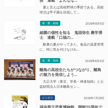
授 連載「よんなな…
夏と言えば高校野球の季節である。高校
球児は甲子園を目指して…
食・農・地域
2026年8月5日
細菌の個性を知る 鬼頭弥生 農学博
士 連載「口福の…
酷暑の夏がやってきた。食品の温度管理
に、特に気を付けなけれ…
食・農・地域
2026年8月4日
離島の高校生たちがつながり、離島
の魅力を発信しよう…
大正大学（東京、学長・神達知純）と公
益財団法人日本離島セン…
ビジネス
2026年7月29日
福井県立恐竜博物館、開館25周年で