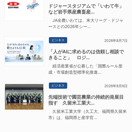
ドジャースタジアムで「いわて牛」
など岩手県産農畜産…
JA全農いわては、米大リーグ・ドジャ
ースとの2026年シー…
ビジネス
2026年8月7日
「人がAIに求めるのは信頼し相談で
きること」 ロジ…
経済産業省が公募した「国際ルール形
成・市場創造型標準化推進…
ビジネス
2026年8月6日
先端技術で園芸農業の持続的発展目
指す 久留米工業大…
久留米工業大学（久工大、福岡県久留米
市）は、福岡県と産学官…