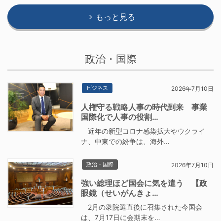
もっと見る
政治・国際
ビジネス
2026年7月10日
人権守る戦略人事の時代到来 事業
国際化で人事の役割…
近年の新型コロナ感染拡大やウクライ
ナ、中東での紛争は、海外…
政治・国際
2026年7月10日
強い総理ほど国会に気を遣う 【政
眼鏡（せいがんきょ…
2月の衆院選直後に召集された今国会
は、7月17日に会期末を…