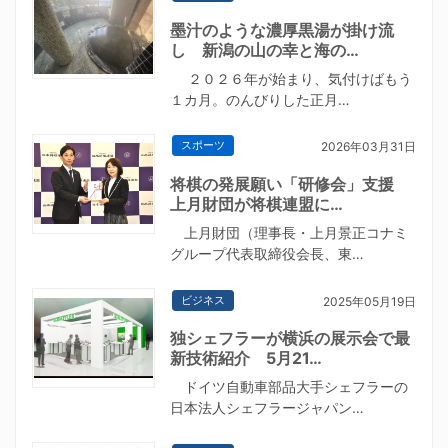
墨汁のような濃厚黒湯が掛け流
し 新潟の山の幸と海の…
２０２６年が始まり、気付けばもう
１カ月。のんびりした正月…
スポーツ
2026年03月31日
将棋の発展願い「研修会」支援
上月財団が将棋連盟に…
上月財団（理事長・上月景正コナミ
グループ代表取締役会長、東…
ビジネス
2025年05月19日
独シェフラーが横浜の展示会で最
新技術紹介 5月21…
ドイツ自動車部品大手シェフラーの
日本法人シェフラージャパン…