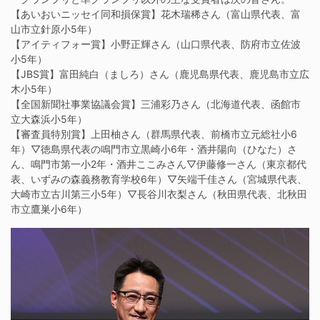
【あいおいニッセイ同和損保賞】花木瑞稀さん（富山県代表、富
山市立針原小5年）
【アイティフォー賞】小野正輝さん（山口県代表、防府市立佐波
小5年）
【JBS賞】富田純白（ましろ）さん（鹿児島県代表、鹿児島市立広
木小5年）
【全国新聞社事業協議会賞】三浦彩乃さん（北海道代表、函館市
立大森浜小5年）
【審査員特別賞】上田柚さん（群馬県代表、前橋市立元総社小6
年）▽徳島県代表の鳴門市立黒崎小6年・酒井陽向（ひなた）さ
ん、鳴門市第一小2年・酒井ここみさん▽伊藤修一さん（東京都代
表、いずみの森義務教育学校6年）▽矢端千佳さん（宮城県代表、
大崎市立古川第三小5年）▽長谷川衣梨さん（秋田県代表、北秋田
市立鷹巣小6年）