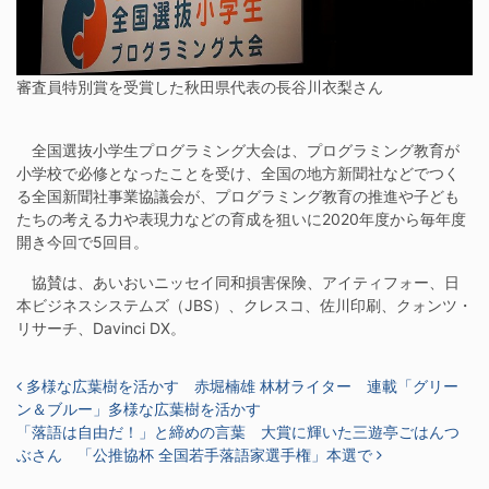
審査員特別賞を受賞した秋田県代表の長谷川衣梨さん
全国選抜小学生プログラミング大会は、プログラミング教育が
小学校で必修となったことを受け、全国の地方新聞社などでつく
る全国新聞社事業協議会が、プログラミング教育の推進や子ども
たちの考える力や表現力などの育成を狙いに2020年度から毎年度
開き今回で5回目。
協賛は、あいおいニッセイ同和損害保険、アイティフォー、日
本ビジネスシステムズ（JBS）、クレスコ、佐川印刷、クォンツ・
リサーチ、Davinci DX。
投稿ナビゲーション
多様な広葉樹を活かす 赤堀楠雄 林材ライター 連載「グリー
ン＆ブルー」多様な広葉樹を活かす
「落語は自由だ！」と締めの言葉 大賞に輝いた三遊亭ごはんつ
ぶさん 「公推協杯 全国若手落語家選手権」本選で