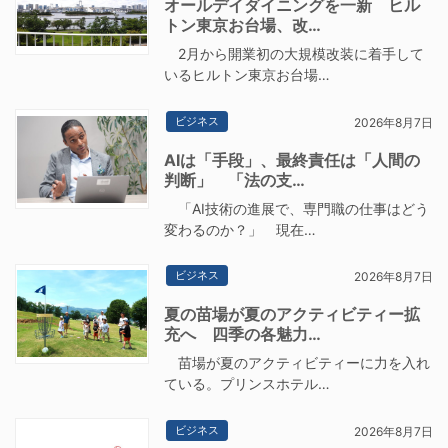
オールデイダイニングを一新 ヒル
トン東京お台場、改…
2月から開業初の大規模改装に着手して
いるヒルトン東京お台場…
ビジネス
2026年8月7日
AIは「手段」、最終責任は「人間の
判断」 「法の支…
「AI技術の進展で、専門職の仕事はどう
変わるのか？」 現在…
ビジネス
2026年8月7日
夏の苗場が夏のアクティビティー拡
充へ 四季の各魅力…
苗場が夏のアクティビティーに力を入れ
ている。プリンスホテル…
ビジネス
2026年8月7日