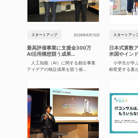
スタートアップ
スタートアッ
2026年6月15日
最高評価事業に支援金300万
日本式算数
AI活用構想競う成果…
米国やイン
人工知能（AI）に関する創出事業
小学生が学ぶ
アイデアの検証成果を競う催…
称変更する案