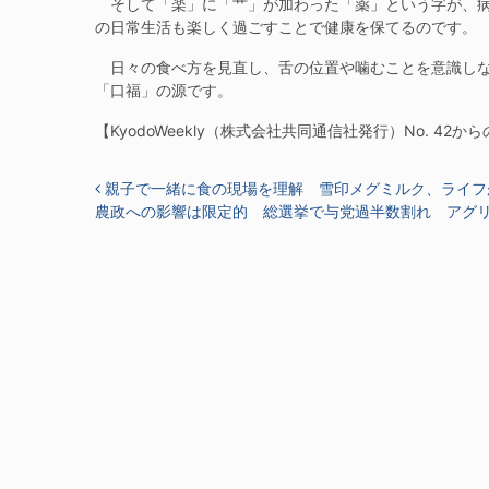
そして「楽」に「艹」が加わった「薬」という字が、病
の日常生活も楽しく過ごすことで健康を保てるのです。
日々の食べ方を見直し、舌の位置や噛むことを意識しな
「口福」の源です。
【KyodoWeekly（株式会社共同通信社発行）No. 42か
投稿ナビゲーション
親子で一緒に食の現場を理解 雪印メグミルク、ライフ
農政への影響は限定的 総選挙で与党過半数割れ アグ