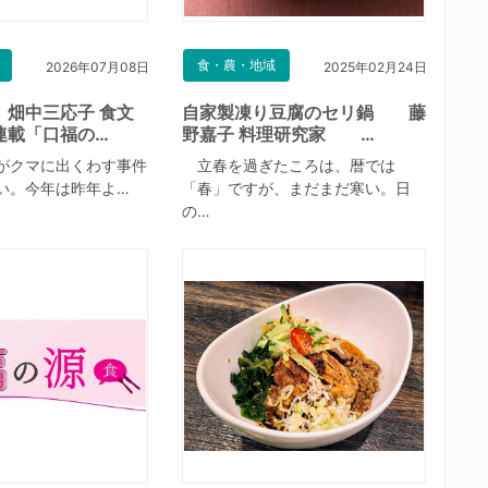
食・農・地域
2026年07月08日
2025年02月24日
 畑中三応子 食文
自家製凍り豆腐のセリ鍋 藤
連載「口福の…
野嘉子 料理研究家 …
がクマに出くわす事件
立春を過ぎたころは、暦では
い。今年は昨年よ…
「春」ですが、まだまだ寒い。日
の…