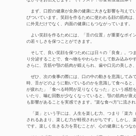
まず、口腔の健康が全身の健康に大きな影響を与えてい
びついています。笑顔を作るために使われる顔の筋肉は
に外見だけでなく、内面の健康にもつながっています。
よい笑顔を作るためには、「舌の位置」が重要なポイン
の若々しさを保つことができます。
そして、良い笑顔を保つためには日々の「良食」。つま
り分泌することで、食べ物をやわらかくして飲み込みや
さらに、舌筋や顎の筋肉が鍛えられ、歯や口元の美しさ
ぜひ、次の食事の際には、口の中の動きを意識してみて
時、舌がどのように動いているのかを意識して食べると
が疲れた」「食べる時間が足りなくなった」という感想
いたり、噛む回数が少なくなっていると、顎の筋肉が衰
も影響があることを実感できます。”楽な食べ方”に流さ
「楽」という字には、人生を楽しむ力、つまり「楽力（
されるあまり、楽しむ力が軽視されがちです。しかし、
です。楽しく生きる力を育むことが、心の健康にもつな