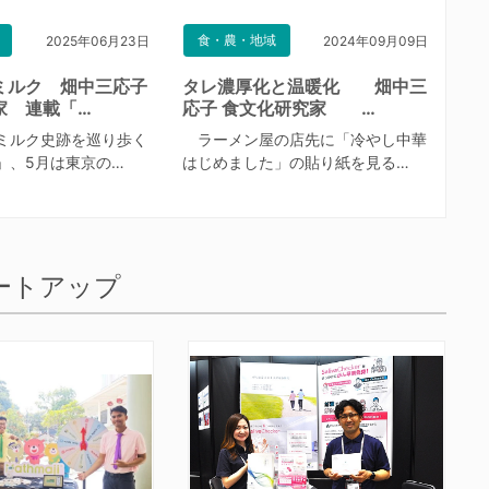
食・農・地域
2025年06月23日
2024年09月09日
ミルク 畑中三応子
タレ濃厚化と温暖化 畑中三
家 連載「…
応子 食文化研究家 …
ミルク史跡を巡り歩く
ラーメン屋の店先に「冷やし中華
」、5月は東京の…
はじめました」の貼り紙を見る…
ートアップ