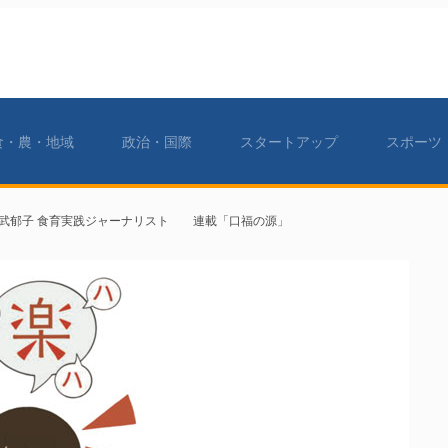
食・農・地域
政治・国際
スタートアップ
スポーツ
武郁子 食育実践ジャーナリスト 連載「口福の源」