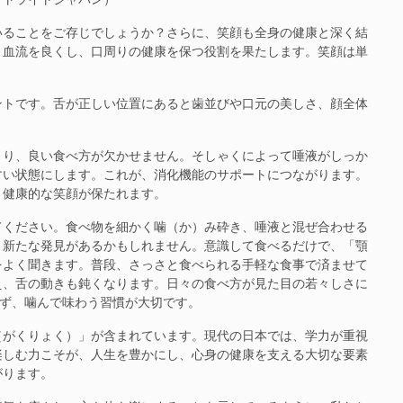
ることをご存じでしょうか？さらに、笑顔も全身の健康と深く結
、血流を良くし、口周りの健康を保つ役割を果たします。笑顔は単
トです。舌が正しい位置にあると歯並びや口元の美しさ、顔全体
り、良い食べ方が欠かせません。そしゃくによって唾液がしっか
すい状態にします。これが、消化機能のサポートにつながります。
、健康的な笑顔が保たれます。
ください。食べ物を細かく噛（か）み砕き、唾液と混ぜ合わせる
、新たな発見があるかもしれません。意識して食べるだけで、「顎
をよく聞きます。普段、さっさと食べられる手軽な食事で済ませて
え、舌の動きも鈍くなります。日々の食べ方が見た目の若々しさに
れず、噛んで味わう習慣が大切です。
がくりょく）」が含まれています。現代の日本では、学力が重視
楽しむ力こそが、人生を豊かにし、心身の健康を支える大切な要素
がります。