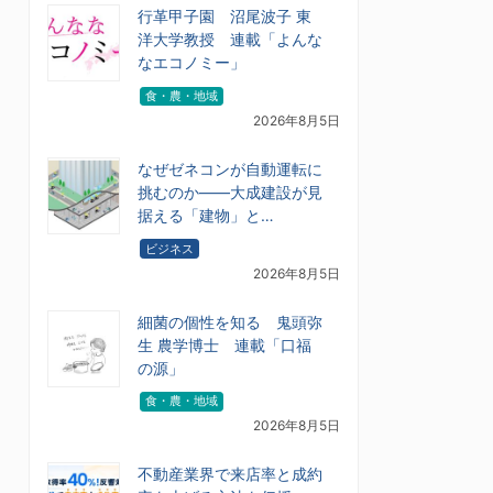
行革甲子園 沼尾波子 東
洋大学教授 連載「よんな
なエコノミー」
食・農・地域
2026年8月5日
なぜゼネコンが自動運転に
挑むのか――大成建設が見
据える「建物」と…
ビジネス
2026年8月5日
細菌の個性を知る 鬼頭弥
生 農学博士 連載「口福
の源」
食・農・地域
2026年8月5日
不動産業界で来店率と成約