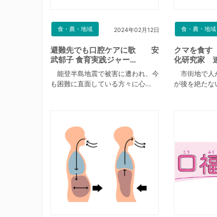
食・農・地域
食・農・地域
2024年02月12日
避難先でも口腔ケアに歌 安
クマを食す
武郁子 食育実践ジャー…
化研究家 
能登半島地震で被害に遭われ、今
市街地で人
も困難に直面している方々に心…
が後を絶たな