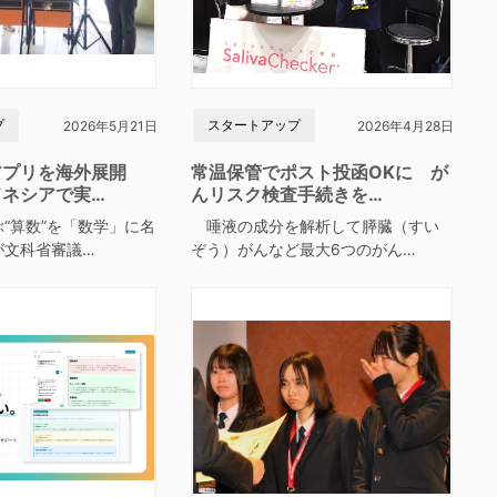
プ
スタートアップ
2026年5月21日
2026年4月28日
アプリを海外展開
常温保管でポスト投函OKに が
ドネシアで実…
んリスク検査手続きを…
“算数”を「数学」に名
唾液の成分を解析して膵臓（すい
が文科省審議…
ぞう）がんなど最大6つのがん…