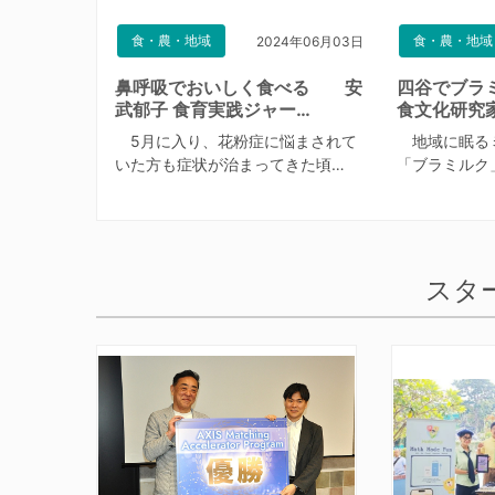
食・農・地域
食・農・地域
2024年06月03日
鼻呼吸でおいしく食べる 安
四谷でブラ
武郁子 食育実践ジャー…
食文化研究
5月に入り、花粉症に悩まされて
地域に眠る
いた方も症状が治まってきた頃…
「ブラミルク
スタ