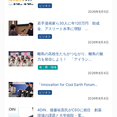
ビジネス
2026年8月5日
若手漫画家ら30人に年120万円 助成
金、アスリート水準に増額 …
ビジネス
2026年8月4日
離島の高校生たちがつながり、離島の魅
力を発信しよう！ 「アイラン…
食・農・地域
2026年8月4日
「Innovation for Cool Earth Forum…
ビジネス
2026年8月4日
4DIN、後藤祐吾氏がCSOに就任 創薬
現場の課題と大学病院・電…