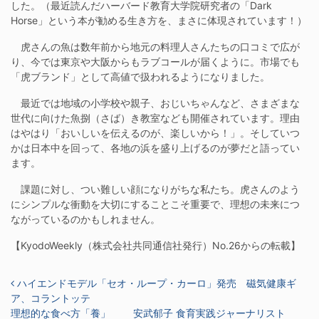
した。（最近読んだハーバード教育大学院研究者の「Dark
Horse」という本が勧める生き方を、まさに体現されています！）
虎さんの魚は数年前から地元の料理人さんたちの口コミで広が
り、今では東京や大阪からもラブコールが届くように。市場でも
「虎ブランド」として高値で扱われるようになりました。
最近では地域の小学校や親子、おじいちゃんなど、さまざまな
世代に向けた魚捌（さば）き教室なども開催されています。理由
はやはり「おいしいを伝えるのが、楽しいから！」。そしていつ
かは日本中を回って、各地の浜を盛り上げるのが夢だと語ってい
ます。
課題に対し、つい難しい顔になりがちな私たち。虎さんのよう
にシンプルな衝動を大切にすることこそ重要で、理想の未来につ
ながっているのかもしれません。
【KyodoWeekly（株式会社共同通信社発行）No.26からの転載】
投稿ナビゲーション
ハイエンドモデル「セオ・ループ・カーロ」発売 磁気健康ギ
ア、コラントッテ
理想的な食べ方「養」 安武郁子 食育実践ジャーナリスト