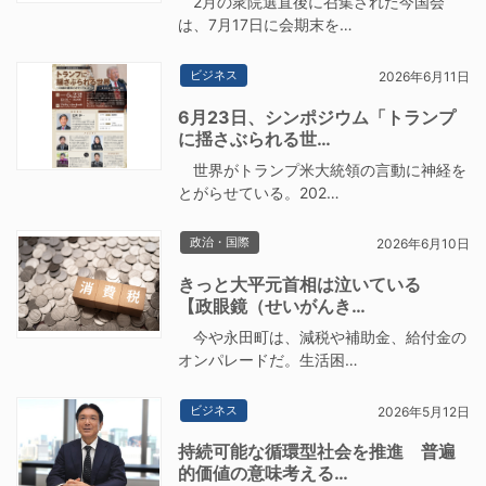
2月の衆院選直後に召集された今国会
は、7月17日に会期末を…
ビジネス
2026年6月11日
6月23日、シンポジウム「トランプ
に揺さぶられる世…
世界がトランプ米大統領の言動に神経を
とがらせている。202…
政治・国際
2026年6月10日
きっと大平元首相は泣いている
【政眼鏡（せいがんき…
今や永田町は、減税や補助金、給付金の
オンパレードだ。生活困…
ビジネス
2026年5月12日
持続可能な循環型社会を推進 普遍
的価値の意味考える…