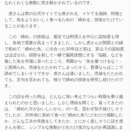
なわくわくな衝動に突き動かされているのです。
虎さんは県の公式サイトでも推される、イケてる漁師。特徴と
して、魚をよりおいしく食べるための「締める」技術がたけてい
ることがあります。
この「締め」の技術は、最近では料理人を中心に認知度も増
し、各地で需要が高まってきました。しかし虎さんが関西との縁
で初めて「締めた魚」に出合った20年ほど前は、富山での認知度
はほぼゼロ。頭部を刺して一瞬で脳死状態にする「悩殺」などを
施した魚を市場に並べたところ、周囲から「魚を傷つけるな！」
と怒鳴られ、売値をたたかれてしまったそう。普通ならばここで
諦めてしまいそうですが、虎さんは違いました。売値をたたかれ
ても、文句を言われても、独りで締めの技術を研究し続けたので
す。
この話を伺った時は、どんなに深い考えでつらい時期を乗り越
えられたのかと思いました。しかし理由を聞くと、返ってきたの
は、「締めた方がおいしいから」の一言。思わず拍子抜けしそう
でしたが、20年前に初めて食べた”締めた魚”にどれだけ感動した
か、どんな工夫や失敗をしてきたか、とにかく楽しそうに話す虎
さんを前に、シンプルな衝動がどれだけ強力なものか再認識しま