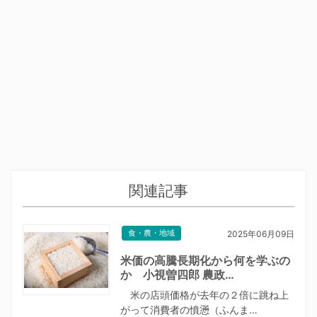
関連記事
食・農・地域
2025年06月09日
米価の高騰長期化から何を学ぶの
か 小視曽四郎 農政…
米の店頭価格が去年の２倍に跳ね上
がって消費者の憤懣（ふんま…