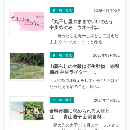
食・農・地域
2025年11月03日
「丸干し屋のままでいいのか」
中川めぐみ ウオー代…
「自分たちを丸干し屋として捉えた
ままでいいのか、ずっと考え…
食・農・地域
2025年09月08日
山暮らしの大敵は野生動物 赤堀
楠雄 林材ライター …
5月末に田植えをしてから1カ月ほど
たったある朝のこと。田ん…
食・農・地域
2024年11月25日
食料産業に求められる人材と
は 青山浩子 新潟食料…
勤め先の大学が10月にオープンセミ