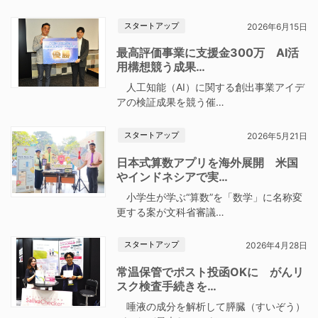
スタートアップ
2026年6月15日
最高評価事業に支援金300万 AI活
用構想競う成果…
人工知能（AI）に関する創出事業アイデ
アの検証成果を競う催…
スタートアップ
2026年5月21日
日本式算数アプリを海外展開 米国
やインドネシアで実…
小学生が学ぶ“算数”を「数学」に名称変
更する案が文科省審議…
スタートアップ
2026年4月28日
常温保管でポスト投函OKに がんリ
スク検査手続きを…
唾液の成分を解析して膵臓（すいぞう）