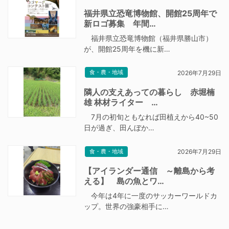
福井県立恐竜博物館、開館25周年で
新ロゴ募集 年間…
福井県立恐竜博物館（福井県勝山市）
が、開館25周年を機に新…
食・農・地域
2026年7月29日
隣人の支えあっての暮らし 赤堀楠
雄 林材ライター …
7月の初旬ともなれば田植えから40~50
日が過ぎ、田んぼか…
食・農・地域
2026年7月29日
【アイランダー通信 ～離島から考
える】 島の魚とワ…
今年は4年に一度のサッカーワールドカ
ップ。世界の強豪相手に…