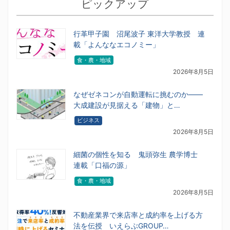
ピックアップ
行革甲子園 沼尾波子 東洋大学教授 連
載「よんななエコノミー」
食・農・地域
2026年8月5日
なぜゼネコンが自動運転に挑むのか――
大成建設が見据える「建物」と…
ビジネス
2026年8月5日
細菌の個性を知る 鬼頭弥生 農学博士
連載「口福の源」
食・農・地域
2026年8月5日
不動産業界で来店率と成約率を上げる方
法を伝授 いえらぶGROUP…