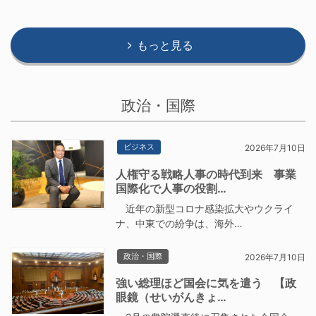
もっと見る
政治・国際
ビジネス
2026年7月10日
人権守る戦略人事の時代到来 事業
国際化で人事の役割…
近年の新型コロナ感染拡大やウクライ
ナ、中東での紛争は、海外…
政治・国際
2026年7月10日
強い総理ほど国会に気を遣う 【政
眼鏡（せいがんきょ…