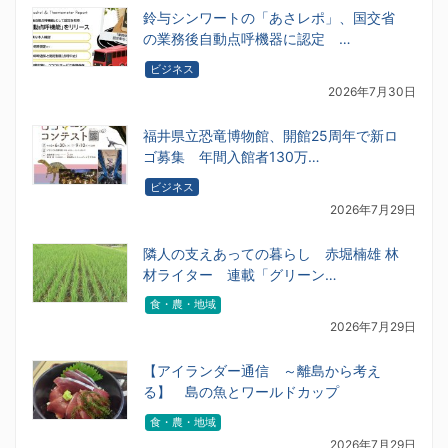
鈴与シンワートの「あさレポ」、国交省
の業務後自動点呼機器に認定 …
ビジネス
2026年7月30日
福井県立恐竜博物館、開館25周年で新ロ
ゴ募集 年間入館者130万…
ビジネス
2026年7月29日
隣人の支えあっての暮らし 赤堀楠雄 林
材ライター 連載「グリーン…
食・農・地域
2026年7月29日
【アイランダー通信 ～離島から考え
る】 島の魚とワールドカップ
食・農・地域
2026年7月29日