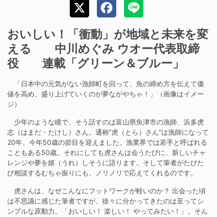
おいしい！「衝動」が地域と未来を変
える 中川めぐみ ウオー代表取締
役 連載「グリーン＆ブルー」
「日本中の元気がない漁師町を回って、魚の締め方を伝えて価
値を高め、盛り上げていくのが夢ながやちゃ！」（画像はイメー
ジ）
少年のような瞳で、そう話すのは富山県魚津市の漁師、浜多虎
志（はまだ・たけし）さん。通称”虎（とら）さん”は漁師になって
20年、今年50歳の節目を迎えました。漁業界では若手と呼ばれる
こともある50歳。それにしても虎さんは会うたびに、新しいチャ
レンジや夢を嬉（うれ）しそうに語ります。そして筆者がたびた
び相談するむちゃ振りにも、ノリノリで応えてくれるのです。
虎さんは、なぜこんなにフットワークが軽いのか？ 出会った頃
は不思議に感じた筆者ですが、徐々に分かってきたのは至ってシ
ンプルな原動力。「おいしい！ 楽しい！ やってみたい！」。そん