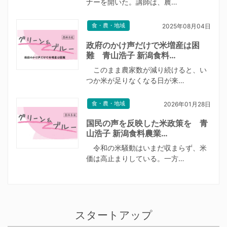
ナーを開いた。講師は、農…
食・農・地域
2025年08月04日
政府のかけ声だけで米増産は困
難 青山浩子 新潟食料…
このまま農家数が減り続けると、い
つか米が足りなくなる日が来…
食・農・地域
2026年01月28日
国民の声を反映した米政策を 青
山浩子 新潟食料農業…
令和の米騒動はいまだ収まらず、米
価は高止まりしている。一方…
スタートアップ