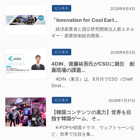
ビジネス
2026年8月4日
「Innovation for Cool Eart…
経済産業省と国立研究開発法人新エネル
ギー・産業技術総合開発…
ビジネス
2026年8月3日
4DIN、後藤祐吾氏がCSOに就任 創
薬現場の課題…
4DIN（東京）は、8月付でCSO（Chief
Strat…
ビジネス
2026年7月31日
【韓国コンテンツの底力】世界を目
指す韓国ゲーム、そ…
K-POPや韓国ドラマ、ウェブトゥーンな
ど、世界で注目を集…