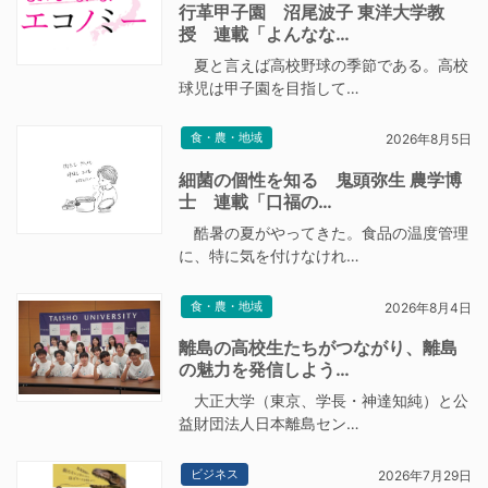
行革甲子園 沼尾波子 東洋大学教
授 連載「よんなな…
夏と言えば高校野球の季節である。高校
球児は甲子園を目指して…
食・農・地域
2026年8月5日
細菌の個性を知る 鬼頭弥生 農学博
士 連載「口福の…
酷暑の夏がやってきた。食品の温度管理
に、特に気を付けなけれ…
食・農・地域
2026年8月4日
離島の高校生たちがつながり、離島
の魅力を発信しよう…
大正大学（東京、学長・神達知純）と公
益財団法人日本離島セン…
ビジネス
2026年7月29日