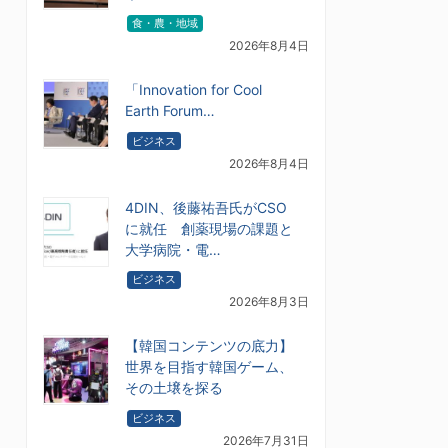
食・農・地域
2026年8月4日
「Innovation for Cool
Earth Forum…
ビジネス
2026年8月4日
4DIN、後藤祐吾氏がCSO
に就任 創薬現場の課題と
大学病院・電…
ビジネス
2026年8月3日
【韓国コンテンツの底力】
世界を目指す韓国ゲーム、
その土壌を探る
ビジネス
2026年7月31日