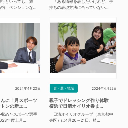
行といっても、旅
「ある情報を表したいけれど、手
民宿、ペンションな…
持ちの表現方法に合っていない…
食・農・地域
2024年4月23日
2024年4月22日
さんに上月スポーツ
親子でドレッシング作り体験
ントンの新エ…
横浜で日清オイリオ春ま…
収めたスポーツ選手
日清オイリオグループ（東京都中
023年度上月…
央区）は4月20～21日、植…