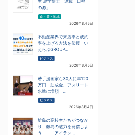
生 農学博士 連載「口福
の源」
食・農・地域
2026年8月5日
不動産業界で来店率と成約
率を上げる方法を伝授 い
えらぶGROUP…
ビジネス
2026年8月5日
若手漫画家ら30人に年120
万円 助成金、アスリート
水準に増額 …
ビジネス
2026年8月4日
離島の高校生たちがつなが
り、離島の魅力を発信しよ
う！ 「アイラン…