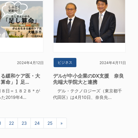
ビジネス
2024年4月12日
2024年4月11日
きる緩和ケア医・大
デルが中小企業のDX支援 奈良
し算命」】足…
先端大学院大と連携
月８日＝１８２８＊が
デル・テクノロジーズ（東京都千
た2019年4…
代田区）は4月10日、奈良先…
1
22
23
24
25
»
次へ