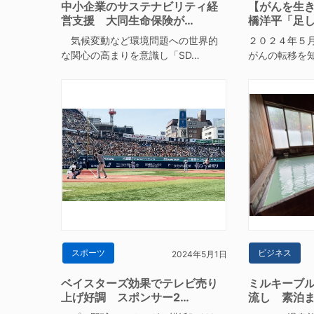
中小企業のサステナビリティ経
【がんを生
営支援 大同生命保険が…
橋洋平「足
気候変動など環境問題への世界的
２０２４年５
な関心の高まりを意識し「SD…
がんの転移を知
スポーツ
ビジネス
2024年5月1日
ベイスターズ効果でテレビ売り
ミルキーブ
上げ好調 スポンサー2…
流し 素泊