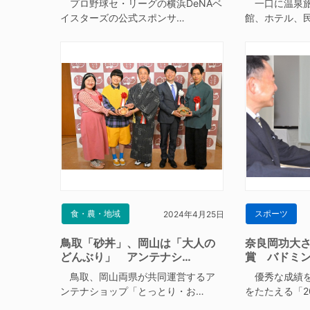
プロ野球セ・リーグの横浜DeNAベ
一口に温泉旅
イスターズの公式スポンサ…
館、ホテル、
食・農・地域
スポーツ
2024年4月25日
鳥取「砂丼」、岡山は「大人の
奈良岡功大
どんぶり」 アンテナシ…
賞 バドミ
鳥取、岡山両県が共同運営するア
優秀な成績を
ンテナショップ「とっとり・お…
をたたえる「2