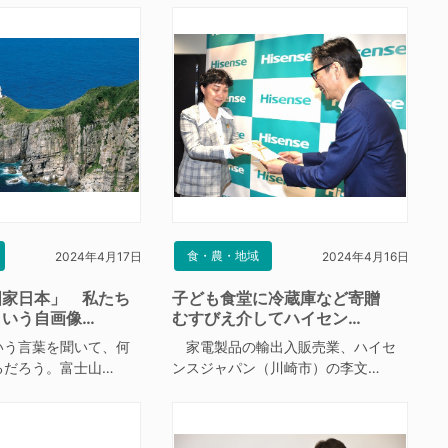
食・農・地域
2024年4月17日
2024年4月16日
国家日本」 私たち
子ども食堂に冷蔵庫など寄贈
という自画像…
むすびえ介してハイセン…
う言葉を聞いて、何
家電製品の輸出入販売業、ハイセ
るだろう。富士山…
ンスジャパン（川崎市）の李文…