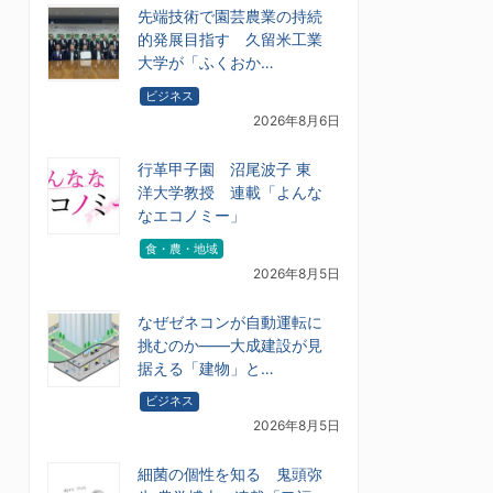
先端技術で園芸農業の持続
的発展目指す 久留米工業
大学が「ふくおか…
ビジネス
2026年8月6日
行革甲子園 沼尾波子 東
洋大学教授 連載「よんな
なエコノミー」
食・農・地域
2026年8月5日
なぜゼネコンが自動運転に
挑むのか――大成建設が見
据える「建物」と…
ビジネス
2026年8月5日
細菌の個性を知る 鬼頭弥