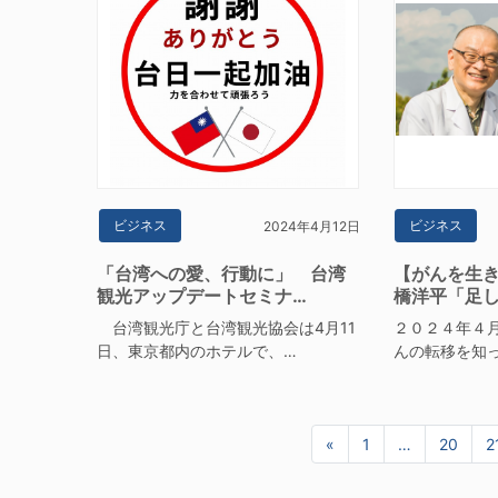
ビジネス
ビジネス
2024年4月12日
「台湾への愛、行動に」 台湾
【がんを生
観光アップデートセミナ…
橋洋平「足
台湾観光庁と台湾観光協会は4月11
２０２４年４
日、東京都内のホテルで、…
んの転移を知っ
«
前へ
1
…
20
2