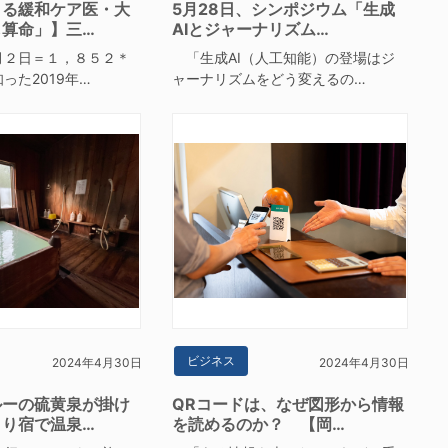
きる緩和ケア医・大
5月28日、シンポジウム「生成
し算命」】三…
AIとジャーナリズム…
月２日＝１，８５２＊
「生成AI（人工知能）の登場はジ
った2019年…
ャーナリズムをどう変えるの…
ビジネス
2024年4月30日
2024年4月30日
ルーの硫黄泉が掛け
QRコードは、なぜ図形から情報
まり宿で温泉…
を読めるのか？ 【岡…