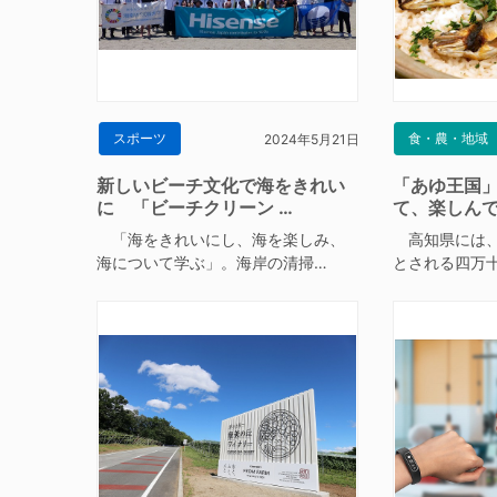
スポーツ
食・農・地域
2024年5月21日
新しいビーチ文化で海をきれい
「あゆ王国
に 「ビーチクリーン …
て、楽しん
「海をきれいにし、海を楽しみ、
高知県には、
海について学ぶ」。海岸の清掃…
とされる四万