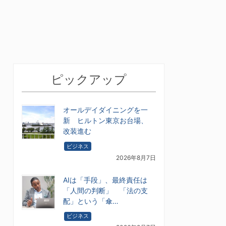
ピックアップ
オールデイダイニングを一
新 ヒルトン東京お台場、
改装進む
ビジネス
2026年8月7日
AIは「手段」、最終責任は
「人間の判断」 「法の支
配」という「傘…
ビジネス