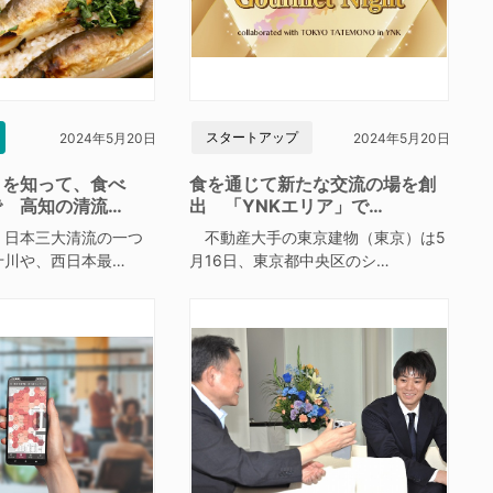
スタートアップ
2024年5月20日
2024年5月20日
」を知って、食べ
食を通じて新たな交流の場を創
で 高知の清流…
出 「YNKエリア」で…
日本三大清流の一つ
不動産大手の東京建物（東京）は5
十川や、西日本最…
月16日、東京都中央区のシ…