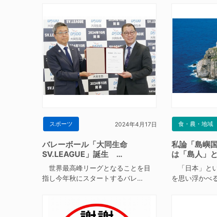
スポーツ
食・農・地域
2024年4月17日
バレーボール「大同生命
私論「島嶼
SV.LEAGUE」誕生 …
は「島人」
世界最高峰リーグとなることを目
「日本」とい
指し今年秋にスタートするバレ…
を思い浮かべ