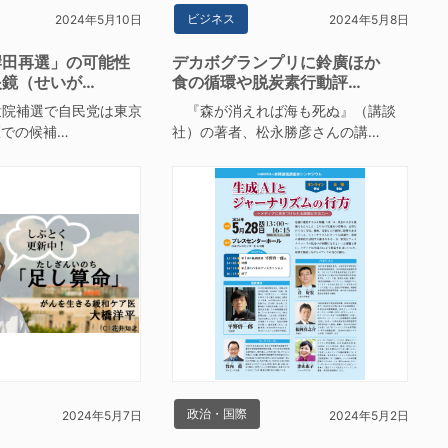
ビジネス
2024年5月10日
2024年5月8日
岸田再選」の可能性
デカボグランプリに鈴廣ほか
眼鏡（せいが…
食の循環や脱炭素行動評…
衆院補選で自民党は東京
『森が消えれば海も死ぬ』（講談
区での候補…
社）の著者、松永勝彦さんの講…
政治・国際
2024年5月7日
2024年5月2日