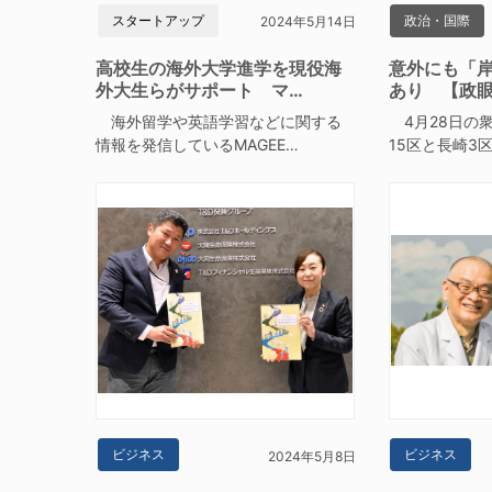
スタートアップ
政治・国際
2024年5月14日
高校生の海外大学進学を現役海
意外にも「
外大生らがサポート マ…
あり 【政
海外留学や英語学習などに関する
4月28日の
情報を発信しているMAGEE…
15区と長崎3
ビジネス
ビジネス
2024年5月8日