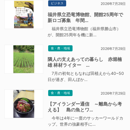
ビジネス
2026年7月29日
福井県立恐竜博物館、開館25周年で
新ロゴ募集 年間…
福井県立恐竜博物館（福井県勝山市）
が、開館25周年を機に新…
食・農・地域
2026年7月29日
隣人の支えあっての暮らし 赤堀楠
雄 林材ライター …
7月の初旬ともなれば田植えから40~50
日が過ぎ、田んぼか…
食・農・地域
2026年7月29日
【アイランダー通信 ～離島から考
える】 島の魚とワ…
今年は4年に一度のサッカーワールドカ
ップ。世界の強豪相手に…