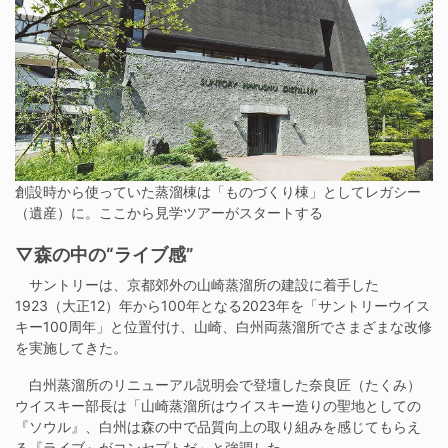
創設時から使っていた蒸溜棟は「ものづくり棟」としてレガシー
（遺産）に。ここから見学ツアーがスタートする
▽森の中の“ライブ感”
サントリーは、京都郊外の山崎蒸溜所の建設に着手した
1923（大正12）年から100年となる2023年を「サントリーウイス
キー100周年」と位置付け、山崎、白州両蒸溜所でさまざまな改修
を実施してきた。
白州蒸溜所のリニューアル説明会で登壇した奈良匠（たくみ）
ウイスキー部長は「山崎蒸溜所はウイスキー造りの聖地としての
『ソウル』、白州は森の中で品質向上の取り組みを感じてもらえ
る『ライブ』がコンセプトだ」と強調した。