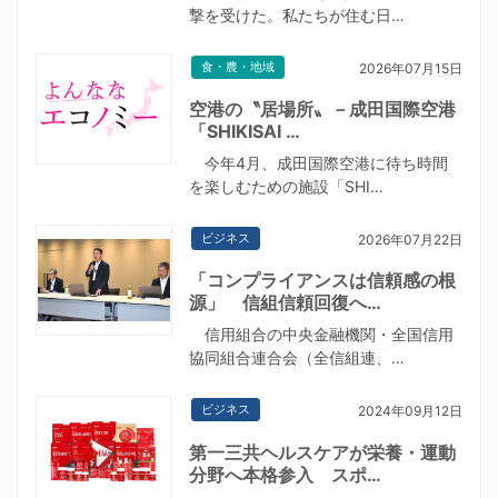
撃を受けた。私たちが住む日…
食・農・地域
2026年07月15日
空港の〝居場所〟－成田国際空港
「SHIKISAI …
今年4月、成田国際空港に待ち時間
を楽しむための施設「SHI…
ビジネス
2026年07月22日
「コンプライアンスは信頼感の根
源」 信組信頼回復へ…
信用組合の中央金融機関・全国信用
協同組合連合会（全信組連、…
ビジネス
2024年09月12日
第一三共ヘルスケアが栄養・運動
分野へ本格参入 スポ…