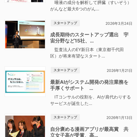
唾液の成分を解析して膵臓（すいぞう）
がんなど最大6つのがん…
スタートアップ
2026年3月24日
成長期待のスタートアップ選出 宇
宙分野など15社、…
監査法人のEY新日本（東京都千代田
区）が将来有望なスタート…
スタートアップ
2026年1月21日
最新AIがシステム開発の発注業務を
手厚くサポート …
ITコンサルの役割を、AIが肩代わりする
サービスが誕生した…
スタートアップ
2026年1月13日
自分褒める漫画アプリが最高賞 共
立女子高が受賞、高…