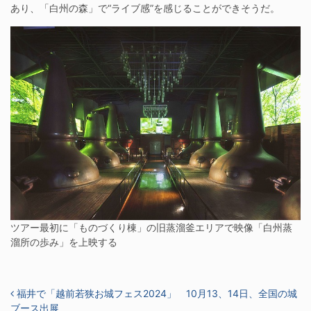
あり、「白州の森」で“ライブ感”を感じることができそうだ。
ツアー最初に「ものづくり棟」の旧蒸溜釜エリアで映像「白州蒸
溜所の歩み」を上映する
投稿ナビゲーション
福井で「越前若狭お城フェス2024」 10月13、14日、全国の城
ブース出展