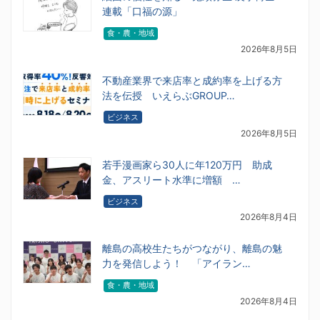
連載「口福の源」
食・農・地域
2026年8月5日
不動産業界で来店率と成約率を上げる方
法を伝授 いえらぶGROUP…
ビジネス
2026年8月5日
若手漫画家ら30人に年120万円 助成
金、アスリート水準に増額 …
ビジネス
2026年8月4日
離島の高校生たちがつながり、離島の魅
力を発信しよう！ 「アイラン…
食・農・地域
2026年8月4日