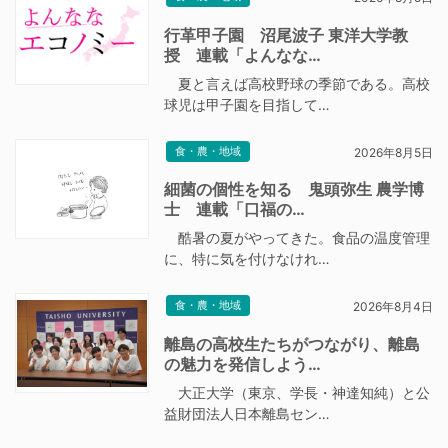
行革甲子園 沼尾波子 東洋大学教
授 連載「よんなな…
夏と言えば高校野球の季節である。高校
球児は甲子園を目指して…
食・農・地域
2026年8月5日
細菌の個性を知る 鬼頭弥生 農学博
士 連載「口福の…
酷暑の夏がやってきた。食品の温度管理
に、特に気を付けなけれ…
食・農・地域
2026年8月4日
離島の高校生たちがつながり、離島
の魅力を発信しよう…
大正大学（東京、学長・神達知純）と公
益財団法人日本離島セン…