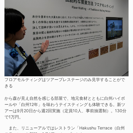
フロアモルティングはツアープレステージのみ見学することがで
きる
から森が見え自然を感じる部屋で、地元食材とともに白州ハイボ
ールや「白州12年」を味わうテイスティングも体験できる。新ツ
アーは9月20日から週2回実施（定員10人、事前抽選制）。130分
で1万円。
また、リニューアルではレストラン「Hakushu Terrace（白州