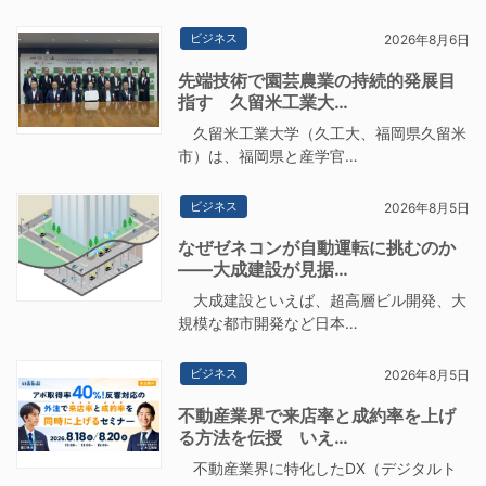
ビジネス
2026年8月6日
先端技術で園芸農業の持続的発展目
指す 久留米工業大…
久留米工業大学（久工大、福岡県久留米
市）は、福岡県と産学官…
ビジネス
2026年8月5日
なぜゼネコンが自動運転に挑むのか
――大成建設が見据…
大成建設といえば、超高層ビル開発、大
規模な都市開発など日本…
ビジネス
2026年8月5日
不動産業界で来店率と成約率を上げ
る方法を伝授 いえ…
不動産業界に特化したDX（デジタルト