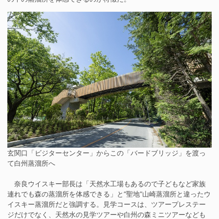
玄関口「ビジターセンター」からこの「バードブリッジ」を渡っ
て白州蒸溜所へ
奈良ウイスキー部長は「天然水工場もあるので子どもなど家族
連れでも森の蒸溜所を体感できる」と“聖地”山崎蒸溜所と違ったウ
イスキー蒸溜所だと強調する。見学コースは、ツアープレステー
ジだけでなく、天然水の見学ツアーや白州の森ミニツアーなども