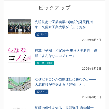
ピックアップ
先端技術で園芸農業の持続的発展目指
す 久留米工業大学が「ふくおか…
ビジネス
2026年8月6日
行革甲子園 沼尾波子 東洋大学教授 連
載「よんななエコノミー」
食・農・地域
2026年8月5日
なぜゼネコンが自動運転に挑むのか――
大成建設が見据える「建物」と…
ビジネス
2026年8月5日
細菌の個性を知る 鬼頭弥生 農学博士