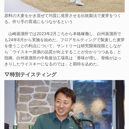
原料の大麦をかき混ぜて均質に発芽させる伝統製法で麦芽をつく
る。作り手の育成にもつながるという
山崎蒸溜所では2023年2月ごろから本格稼働し、白州蒸溜所で
も24年8月から実施を始めた。フロアモルティングで製麦した麦芽
を使うことの利点について、サントリーは研究開発段階としなが
ら「ウイスキー原酒の品質が向上することが分かりつつある」と
指摘。白州蒸溜所の中島俊治工場長は「香味が増し、骨格がはっ
きりしたウイスキーになるのでは」と期待を込めた。
▽特別テイスティング