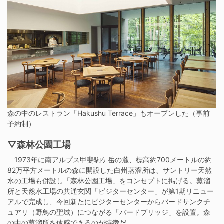
森の中のレストラン「Hakushu Terrace」もオープンした（事前
予約制）
▽森林公園工場
1973年に南アルプス甲斐駒ケ岳の麓、標高約700メートルの約
82万平方メートルの森に開設した白州蒸溜所は、サントリー天然
水の工場も併設し「森林公園工場」をコンセプトに掲げる。蒸溜
所と天然水工場の共通玄関「ビジターセンター」が第1期リニュー
アルで完成し、今回新たにビジターセンターからバードサンクチ
ュアリ（野鳥の聖域）につながる「バードブリッジ」を設置。森
の中の蒸溜所を体感できるのが特徴だ。