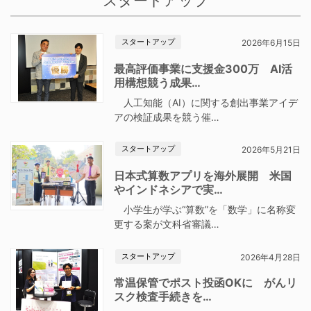
スタートアップ
スタートアップ
2026年6月15日
最高評価事業に支援金300万 AI活
用構想競う成果…
人工知能（AI）に関する創出事業アイデ
アの検証成果を競う催…
スタートアップ
2026年5月21日
日本式算数アプリを海外展開 米国
やインドネシアで実…
小学生が学ぶ“算数”を「数学」に名称変
更する案が文科省審議…
スタートアップ
2026年4月28日
常温保管でポスト投函OKに がんリ
スク検査手続きを…