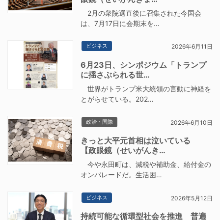
2月の衆院選直後に召集された今国会
は、7月17日に会期末を…
ビジネス
2026年6月11日
6月23日、シンポジウム「トランプ
に揺さぶられる世…
世界がトランプ米大統領の言動に神経を
とがらせている。202…
政治・国際
2026年6月10日
きっと大平元首相は泣いている
【政眼鏡（せいがんき…
今や永田町は、減税や補助金、給付金の
オンパレードだ。生活困…
ビジネス
2026年5月12日
持続可能な循環型社会を推進 普遍