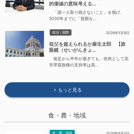
的価値の意味考える…
「誰一人取り残さないこと」を掲げ、
2030年までに「貧困を…
政治・国際
2026年5月8日
祖父を超えられるか麻生太郎 【政
眼鏡（せいがんきょ…
発足から半年が過ぎても、依然として高
市早苗政権の支持率は高…
もっと見る
食・農・地域
食・農・地域
2026年8月5日