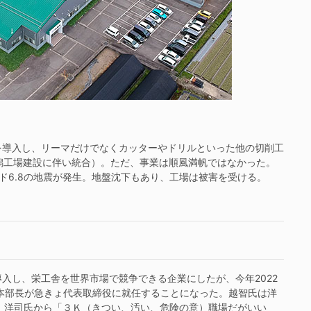
導入し、リーマだけでなくカッターやドリルといった他の切削工
潟工場建設に伴い統合）。ただ、事業は順風満帆ではなかった。
ード6.8の地震が発生。地盤沈下もあり、工場は被害を受ける。
し、栄工舎を世界市場で競争できる企業にしたが、今年2022
本部長が急きょ代表取締役に就任することになった。越智氏は洋
、洋司氏から「３Ｋ（きつい、汚い、危険の意）職場だがいい