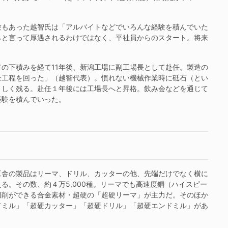
もあった越智氏は「アルバイトなどでいろんな経験を積んでいた
らと言って厚遇されるわけではなく、平社員からのスタート。将来
の下積みを経て11年後、新潟工場に副工場長として赴任。製造の
全工程を回った」（越智代表）。慣れない機械作業時に砥石（とい
々しく残る。赴任１年後には工場長へと昇格。飲み会などを通じて
経験を積んでいった。
舎の製品はリーマ、ドリル、カッターの他、先端だけでなく横に
る。その数、約４万5,000種。リーマでも高速度鋼（ハイスピー
切削ができる合金素材・超硬の「超硬リーマ」が主力だ。そのほか
ドミル」「超硬カッター」「超硬ドリル」「超硬エンドミル」があ