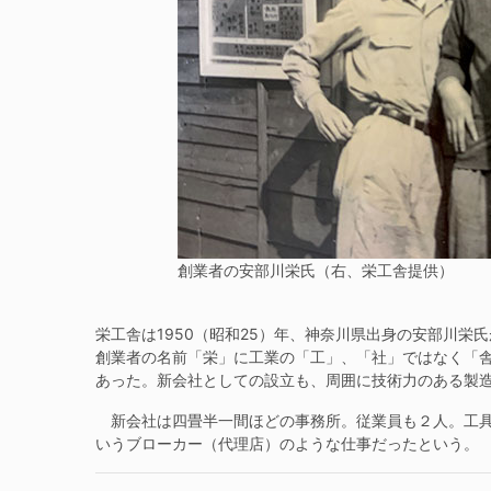
創業者の安部川栄氏（右、栄工舎提供）
栄工舎は1950（昭和25）年、神奈川県出身の安部川
創業者の名前「栄」に工業の「工」、「社」ではなく「
あった。新会社としての設立も、周囲に技術力のある製
新会社は四畳半一間ほどの事務所。従業員も２人。工具
いうブローカー（代理店）のような仕事だったという。