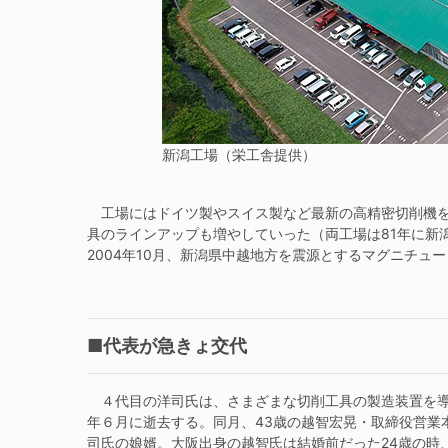
新潟工場（栄工舎提供）
工場にはドイツ製やスイス製など最新の高精密切削機を
具のラインアップも増やしていった（両工場は81年に新
2004年10月、新潟県中越地方を震源とするマグニチュ
■代表が急きょ交代
４代目の洋司氏は、さまざまな切削工具の製造装置を導入
年６月に逝去する。同月、43歳の越智宏晃・取締役営業
司氏の娘婿。大阪出身の越智氏は結婚前だった24歳の時