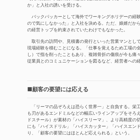
か」と入社の誘いを受ける。
バックパッカーとして海外でワーキングホリデーの経験
ので気にしなかった」と入社を決める。ただ、娘婿だか
の経営トップを約束されていたわけでもなかった。
取引先の訪問や、見積書の発行といった営業マンとして
現場経験を積むことになる。「仕事を覚えるため工場の
し）で指を削ったこともあり、複雑骨折の傷痕が今も痛
従業員とのコミュニケーションを図るなど、経営者への
■顧客の要望には応える
「リーマの品ぞろえは恐らく世界一」と自負する。栄工
も刃があるエンドミルなどの幅広いラインアップをそろえ
ドスチール）が素材の「ハイスリーマ」、より高精度の
にも「ハイスドリル」「ハイスカッター」「ハイスエン
り、「顧客の要望にはほとんど応えられる」という。