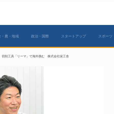
食・農・地域
政治・国際
スタートアップ
スポーツ
界一 切削工具「リーマ」で海外挑む 株式会社栄工舎