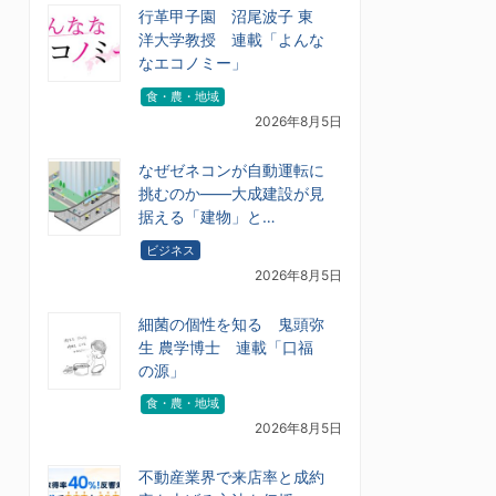
行革甲子園 沼尾波子 東
洋大学教授 連載「よんな
なエコノミー」
食・農・地域
2026年8月5日
なぜゼネコンが自動運転に
挑むのか――大成建設が見
据える「建物」と…
ビジネス
2026年8月5日
細菌の個性を知る 鬼頭弥
生 農学博士 連載「口福
の源」
食・農・地域
2026年8月5日
不動産業界で来店率と成約