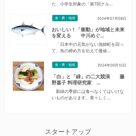
た、小学生対象の「第7回クル…
食・農・地域
2024年07月08日
おいしい！「衝動」が地域と未来
を変える 中川めぐ…
「日本中の元気がない漁師町を回っ
て、魚の締め方を伝えて価値…
食・農・地域
2024年06月10日
「白」と「緑」の二大競演 藤
野嘉子 料理研究家 …
新緑の季節には食べなくてはいけな
いものがあります。青々しく…
スタートアップ