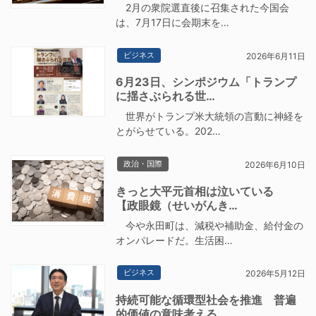
2月の衆院選直後に召集された今国会
は、7月17日に会期末を…
ビジネス
2026年6月11日
6月23日、シンポジウム「トランプ
に揺さぶられる世…
世界がトランプ米大統領の言動に神経を
とがらせている。202…
政治・国際
2026年6月10日
きっと大平元首相は泣いている
【政眼鏡（せいがんき…
今や永田町は、減税や補助金、給付金の
オンパレードだ。生活困…
ビジネス
2026年5月12日
持続可能な循環型社会を推進 普遍
的価値の意味考える…