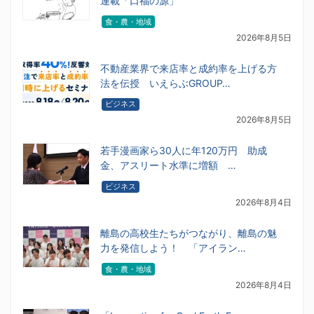
連載「口福の源」
食・農・地域
2026年8月5日
不動産業界で来店率と成約率を上げる方
法を伝授 いえらぶGROUP…
ビジネス
2026年8月5日
若手漫画家ら30人に年120万円 助成
金、アスリート水準に増額 …
ビジネス
2026年8月4日
離島の高校生たちがつながり、離島の魅
力を発信しよう！ 「アイラン…
食・農・地域
2026年8月4日