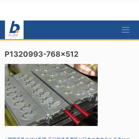
P1320993-768×512