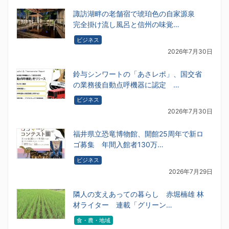
諏訪湖畔の老舗宿で琥珀色の自家源泉
完全掛け流し風呂と信州の味覚…
ビジネス
2026年7月30日
鈴与シンワートの「あさレポ」、国交省
の業務後自動点呼機器に認定 …
ビジネス
2026年7月30日
福井県立恐竜博物館、開館25周年で新ロ
ゴ募集 年間入館者130万…
ビジネス
2026年7月29日
隣人の支えあっての暮らし 赤堀楠雄 林
材ライター 連載「グリーン…
食・農・地域