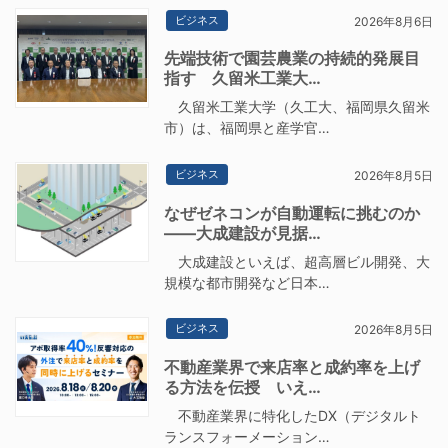
ビジネス
2026年8月6日
先端技術で園芸農業の持続的発展目
指す 久留米工業大…
久留米工業大学（久工大、福岡県久留米
市）は、福岡県と産学官…
ビジネス
2026年8月5日
なぜゼネコンが自動運転に挑むのか
――大成建設が見据…
大成建設といえば、超高層ビル開発、大
規模な都市開発など日本…
ビジネス
2026年8月5日
不動産業界で来店率と成約率を上げ
る方法を伝授 いえ…
不動産業界に特化したDX（デジタルト
ランスフォーメーション…