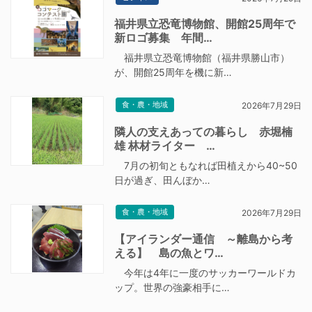
福井県立恐竜博物館、開館25周年で
新ロゴ募集 年間…
福井県立恐竜博物館（福井県勝山市）
が、開館25周年を機に新…
食・農・地域
2026年7月29日
隣人の支えあっての暮らし 赤堀楠
雄 林材ライター …
7月の初旬ともなれば田植えから40~50
日が過ぎ、田んぼか…
食・農・地域
2026年7月29日
【アイランダー通信 ～離島から考
える】 島の魚とワ…
今年は4年に一度のサッカーワールドカ
ップ。世界の強豪相手に…