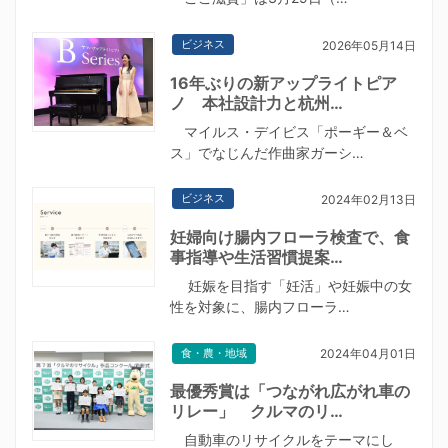
ビジネス
2026年05月14日
16年ぶりの新アップライトピア
ノ 本社設計力と杭州…
マイルス・デイビス「ポーギー＆ベ
ス」でなじんだ作曲家ガーシ…
ビジネス
2024年02月13日
妊婦向け腸内フローラ検査で、食
事指導や生活習慣提案…
妊娠を目指す「妊活」や妊娠中の女
性を対象に、腸内フローラ…
食・農・地域
2024年04月01日
最優秀賞は「つながれ広がれ車の
リレー」 クルマのリ…
自動車のリサイクルをテーマにし