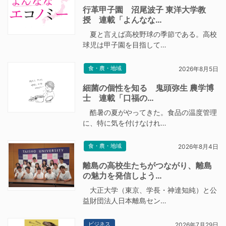
行革甲子園 沼尾波子 東洋大学教
授 連載「よんなな…
夏と言えば高校野球の季節である。高校
球児は甲子園を目指して…
食・農・地域
2026年8月5日
細菌の個性を知る 鬼頭弥生 農学博
士 連載「口福の…
酷暑の夏がやってきた。食品の温度管理
に、特に気を付けなけれ…
食・農・地域
2026年8月4日
離島の高校生たちがつながり、離島
の魅力を発信しよう…
大正大学（東京、学長・神達知純）と公
益財団法人日本離島セン…
ビジネス
2026年7月29日