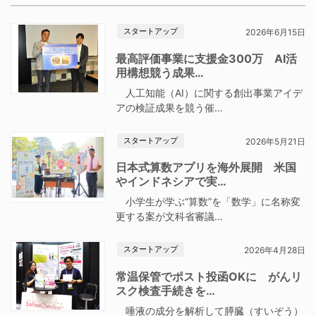
スタートアップ
2026年6月15日
最高評価事業に支援金300万 AI活
用構想競う成果…
人工知能（AI）に関する創出事業アイデ
アの検証成果を競う催…
スタートアップ
2026年5月21日
日本式算数アプリを海外展開 米国
やインドネシアで実…
小学生が学ぶ“算数”を「数学」に名称変
更する案が文科省審議…
スタートアップ
2026年4月28日
常温保管でポスト投函OKに がんリ
スク検査手続きを…
唾液の成分を解析して膵臓（すいぞう）