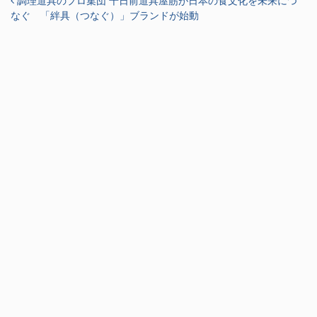
投稿ナビゲーション
調理道具のプロ集団 千日前道具屋筋が日本の食文化を未来につ
なぐ 「絆具（つなぐ）」ブランドが始動