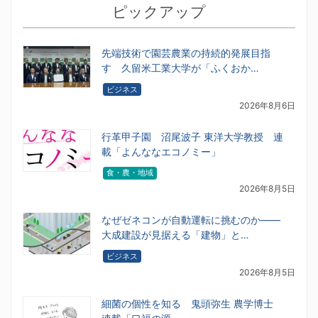
ピックアップ
先端技術で園芸農業の持続的発展目指
す 久留米工業大学が「ふくおか…
ビジネス
2026年8月6日
行革甲子園 沼尾波子 東洋大学教授 連
載「よんななエコノミー」
食・農・地域
2026年8月5日
なぜゼネコンが自動運転に挑むのか――
大成建設が見据える「建物」と…
ビジネス
2026年8月5日
細菌の個性を知る 鬼頭弥生 農学博士