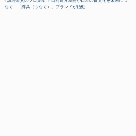
投稿ナビゲーション
調理道具のプロ集団 千日前道具屋筋が日本の食文化を未来につ
なぐ 「絆具（つなぐ）」ブランドが始動