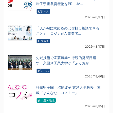
岩手県産農畜産物をPR JA…
ビジネス
2026年8月7日
「人がAIに求めるのは信頼し相談できる
こと」 ロジカがAI事業者…
ビジネス
2026年8月7日
先端技術で園芸農業の持続的発展目指
す 久留米工業大学が「ふくおか…
ビジネス
2026年8月6日
行革甲子園 沼尾波子 東洋大学教授 連
載「よんななエコノミー」
食・農・地域
2026年8月5日