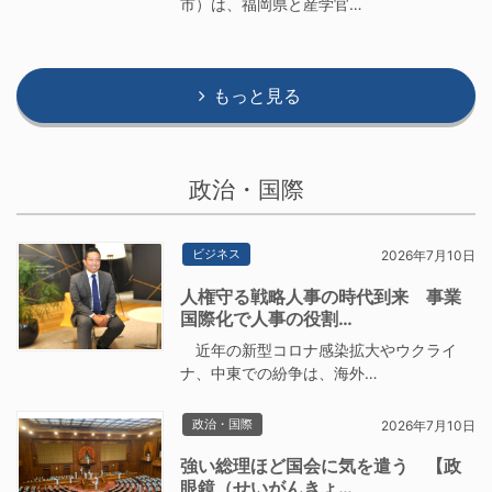
市）は、福岡県と産学官…
もっと見る
政治・国際
ビジネス
2026年7月10日
人権守る戦略人事の時代到来 事業
国際化で人事の役割…
近年の新型コロナ感染拡大やウクライ
ナ、中東での紛争は、海外…
政治・国際
2026年7月10日
強い総理ほど国会に気を遣う 【政
眼鏡（せいがんきょ…