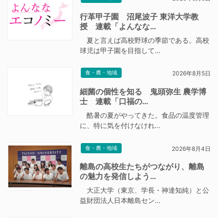
行革甲子園 沼尾波子 東洋大学教
授 連載「よんなな…
夏と言えば高校野球の季節である。高校
球児は甲子園を目指して…
食・農・地域
2026年8月5日
細菌の個性を知る 鬼頭弥生 農学博
士 連載「口福の…
酷暑の夏がやってきた。食品の温度管理
に、特に気を付けなけれ…
食・農・地域
2026年8月4日
離島の高校生たちがつながり、離島
の魅力を発信しよう…
大正大学（東京、学長・神達知純）と公
益財団法人日本離島セン…