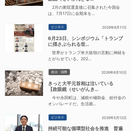
2月の衆院選直後に召集された今国会
は、7月17日に会期末を…
ビジネス
2026年6月11日
6月23日、シンポジウム「トランプ
に揺さぶられる世…
世界がトランプ米大統領の言動に神経を
とがらせている。202…
政治・国際
2026年6月10日
きっと大平元首相は泣いている
【政眼鏡（せいがんき…
今や永田町は、減税や補助金、給付金の
オンパレードだ。生活困…
ビジネス
2026年5月12日
持続可能な循環型社会を推進 普遍