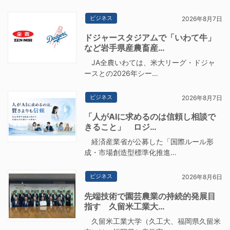
ビジネス
2026年8月7日
ドジャースタジアムで「いわて牛」
など岩手県産農畜産…
JA全農いわては、米大リーグ・ドジャ
ースとの2026年シー…
ビジネス
2026年8月7日
「人がAIに求めるのは信頼し相談で
きること」 ロジ…
経済産業省が公募した「国際ルール形
成・市場創造型標準化推進…
ビジネス
2026年8月6日
先端技術で園芸農業の持続的発展目
指す 久留米工業大…
久留米工業大学（久工大、福岡県久留米