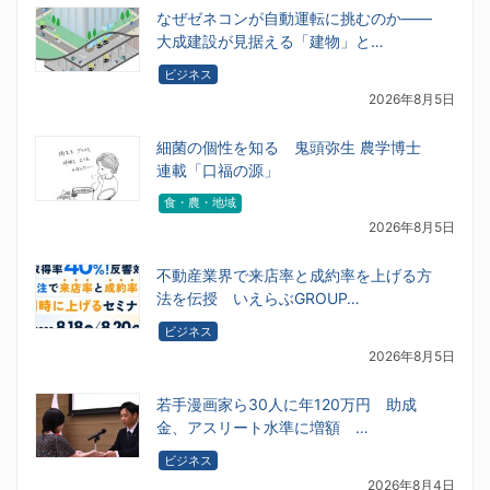
なぜゼネコンが自動運転に挑むのか――
大成建設が見据える「建物」と…
ビジネス
2026年8月5日
細菌の個性を知る 鬼頭弥生 農学博士
連載「口福の源」
食・農・地域
2026年8月5日
不動産業界で来店率と成約率を上げる方
法を伝授 いえらぶGROUP…
ビジネス
2026年8月5日
若手漫画家ら30人に年120万円 助成
金、アスリート水準に増額 …
ビジネス
2026年8月4日