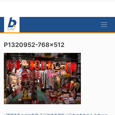
P1320952-768×512