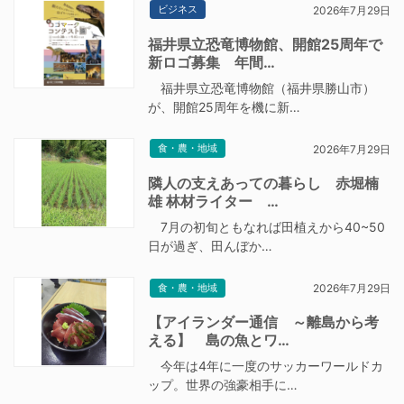
ビジネス
2026年7月29日
福井県立恐竜博物館、開館25周年で
新ロゴ募集 年間…
福井県立恐竜博物館（福井県勝山市）
が、開館25周年を機に新…
食・農・地域
2026年7月29日
隣人の支えあっての暮らし 赤堀楠
雄 林材ライター …
7月の初旬ともなれば田植えから40~50
日が過ぎ、田んぼか…
食・農・地域
2026年7月29日
【アイランダー通信 ～離島から考
える】 島の魚とワ…
今年は4年に一度のサッカーワールドカ
ップ。世界の強豪相手に…