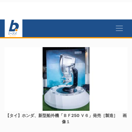
【タイ】ホンダ、新型船外機「ＢＦ250 Ｖ６」発売［製造］ 画
像１