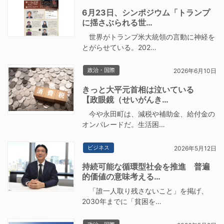
6月23日、シンポジウム「トランプ
に揺さぶられる世…
世界がトランプ米大統領の言動に神経を
とがらせている。202…
政治・国際
2026年6月10日
きっと大平元首相は泣いている
【政眼鏡（せいがんき…
今や永田町は、減税や補助金、給付金の
オンパレードだ。生活困…
ビジネス
2026年5月12日
持続可能な循環型社会を推進 普遍
的価値の意味考える…
「誰一人取り残さないこと」を掲げ、
2030年までに「貧困を…