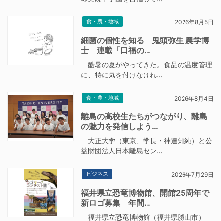
食・農・地域
2026年8月5日
細菌の個性を知る 鬼頭弥生 農学博
士 連載「口福の…
酷暑の夏がやってきた。食品の温度管理
に、特に気を付けなけれ…
食・農・地域
2026年8月4日
離島の高校生たちがつながり、離島
の魅力を発信しよう…
大正大学（東京、学長・神達知純）と公
益財団法人日本離島セン…
ビジネス
2026年7月29日
福井県立恐竜博物館、開館25周年で
新ロゴ募集 年間…
福井県立恐竜博物館（福井県勝山市）