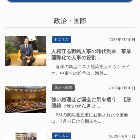
政治・国際
ビジネス
2026年7月10日
人権守る戦略人事の時代到来 事業
国際化で人事の役割…
近年の新型コロナ感染拡大やウクライ
ナ、中東での紛争は、海外…
政治・国際
2026年7月10日
強い総理ほど国会に気を遣う 【政
眼鏡（せいがんきょ…
2月の衆院選直後に召集された今国会
は、7月17日に会期末を…
ビジネス
2026年6月11日