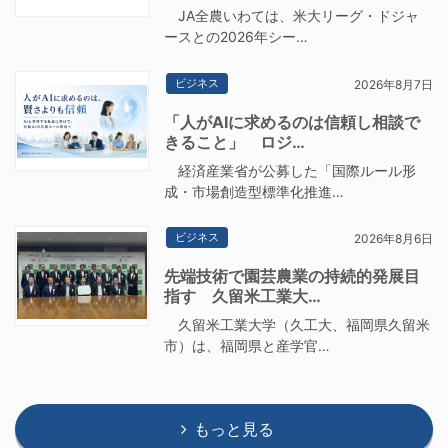
JA全農いわては、米大リーグ・ドジャ
ースとの2026年シー…
ビジネス
2026年8月7日
「人がAIに求めるのは信頼し相談で
きること」 ロジ…
経済産業省が公募した「国際ルール形
成・市場創造型標準化推進…
ビジネス
2026年8月6日
先端技術で園芸農業の持続的発展目
指す 久留米工業大…
久留米工業大学（久工大、福岡県久留米
市）は、福岡県と産学官…
もっと見る