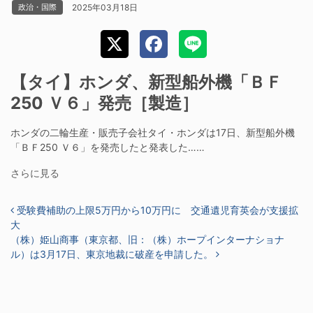
2025年03月18日
政治・国際
【タイ】ホンダ、新型船外機「ＢＦ
250 Ｖ６」発売［製造］
ホンダの二輪生産・販売子会社タイ・ホンダは17日、新型船外機
「ＢＦ250 Ｖ６」を発売したと発表した……
さらに見る
投稿ナビゲーション
受験費補助の上限5万円から10万円に 交通遺児育英会が支援拡
大
（株）姫山商事（東京都、旧：（株）ホープインターナショナ
ル）は3月17日、東京地裁に破産を申請した。