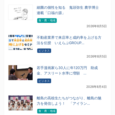
細菌の個性を知る 鬼頭弥生 農学博士
連載「口福の源」
食・農・地域
2026年8月5日
不動産業界で来店率と成約率を上げる方
法を伝授 いえらぶGROUP…
ビジネス
2026年8月5日
若手漫画家ら30人に年120万円 助成
金、アスリート水準に増額 …
ビジネス
2026年8月4日
離島の高校生たちがつながり、離島の魅
力を発信しよう！ 「アイラン…
食・農・地域