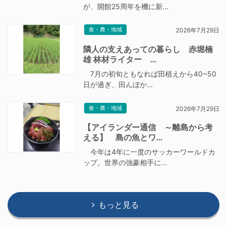
が、開館25周年を機に新…
食・農・地域
2026年7月29日
隣人の支えあっての暮らし 赤堀楠
雄 林材ライター …
7月の初旬ともなれば田植えから40~50
日が過ぎ、田んぼか…
食・農・地域
2026年7月29日
【アイランダー通信 ～離島から考
える】 島の魚とワ…
今年は4年に一度のサッカーワールドカ
ップ。世界の強豪相手に…
もっと見る