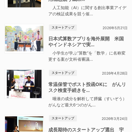
人工知能（AI）に関する創出事業アイデ
アの検証成果を競う催…
スタートアップ
2026年5月21日
日本式算数アプリを海外展開 米国
やインドネシアで実…
小学生が学ぶ“算数”を「数学」に名称変
更する案が文科省審議…
スタートアップ
2026年4月28日
常温保管でポスト投函OKに がんリ
スク検査手続きを…
唾液の成分を解析して膵臓（すいぞう）
がんなど最大6つのがん…
スタートアップ
2026年3月24日
成長期待のスタートアップ選出 宇