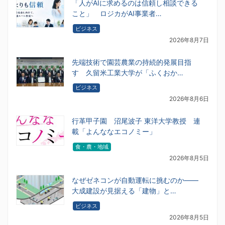
「人がAIに求めるのは信頼し相談できる
こと」 ロジカがAI事業者…
ビジネス
2026年8月7日
先端技術で園芸農業の持続的発展目指
す 久留米工業大学が「ふくおか…
ビジネス
2026年8月6日
行革甲子園 沼尾波子 東洋大学教授 連
載「よんななエコノミー」
食・農・地域
2026年8月5日
なぜゼネコンが自動運転に挑むのか――
大成建設が見据える「建物」と…
ビジネス
2026年8月5日