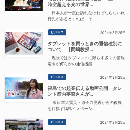
時空超える光の世界…
日本人が一度は訪れなければならない旅
行先があるとすれば、そ…
ビジネス
2024年3月25日
タブレットを買うときの通信種別に
ついて 【岡嶋教授…
現状ではタブレットに限らず多くの情報
端末が何らかの通信機能…
ビジネス
2024年3月25日
福島での起業伝える動画公開 タレ
ント箭内夢菜さんが…
東日本大震災・原子力災害からの復興
を目指す福島イノベーシ…
ビジネス
2024年3月25日