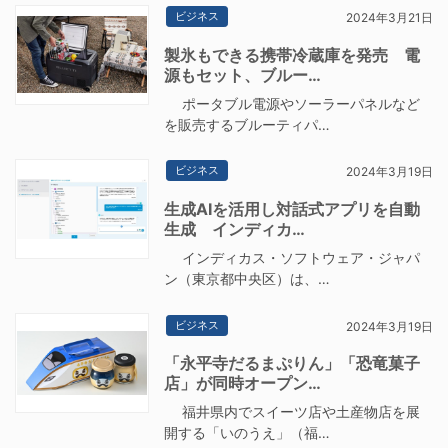
ビジネス
2024年3月21日
製氷もできる携帯冷蔵庫を発売 電
源もセット、ブルー…
ポータブル電源やソーラーパネルなど
を販売するブルーティパ…
ビジネス
2024年3月19日
生成AIを活用し対話式アプリを自動
生成 インディカ…
インディカス・ソフトウェア・ジャパ
ン（東京都中央区）は、…
ビジネス
2024年3月19日
「永平寺だるまぷりん」「恐竜菓子
店」が同時オープン…
福井県内でスイーツ店や土産物店を展
開する「いのうえ」（福…