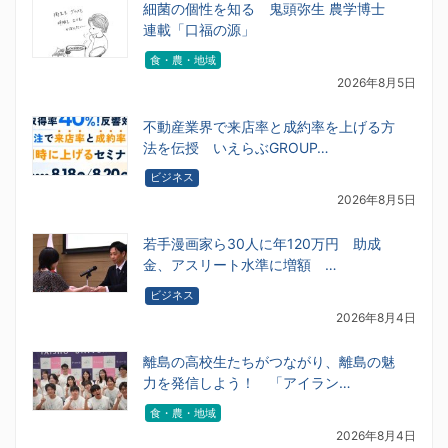
細菌の個性を知る 鬼頭弥生 農学博士
連載「口福の源」
食・農・地域
2026年8月5日
不動産業界で来店率と成約率を上げる方
法を伝授 いえらぶGROUP…
ビジネス
2026年8月5日
若手漫画家ら30人に年120万円 助成
金、アスリート水準に増額 …
ビジネス
2026年8月4日
離島の高校生たちがつながり、離島の魅
力を発信しよう！ 「アイラン…
食・農・地域
2026年8月4日