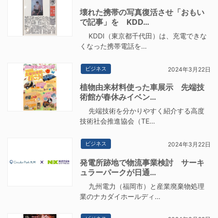
壊れた携帯の写真復活させ「おもい
で記事」を KDD…
KDDI（東京都千代田）は、充電できな
くなった携帯電話を…
ビジネス
2024年3月22日
植物由来材料使った車展示 先端技
術館が春休みイベン…
先端技術を分かりやすく紹介する高度
技術社会推進協会（TE…
ビジネス
2024年3月22日
発電所跡地で物流事業検討 サーキ
ュラーパークが日通…
九州電力（福岡市）と産業廃棄物処理
業のナカダイホールディ…