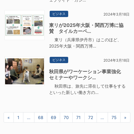
ビジネス
2024年3月18日
東リが2025年大阪・関西万博に協
賛 タイルカーペ…
東リ（兵庫県伊丹市）はこのほど、
2025年大阪・関西万博…
ビジネス
2024年3月18日
秋田県がワーケーション事業強化
セミナーやワークシ…
秋田県は、旅先に滞在して仕事をする
といった新しい働き方の…
«
前へ
1
…
68
69
70
71
72
…
75
»
次