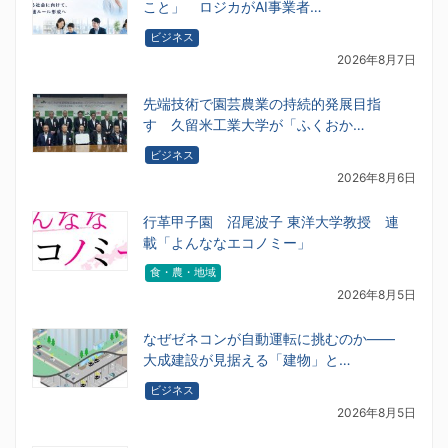
こと」 ロジカがAI事業者…
ビジネス
2026年8月7日
先端技術で園芸農業の持続的発展目指
す 久留米工業大学が「ふくおか…
ビジネス
2026年8月6日
行革甲子園 沼尾波子 東洋大学教授 連
載「よんななエコノミー」
食・農・地域
2026年8月5日
なぜゼネコンが自動運転に挑むのか――
大成建設が見据える「建物」と…
ビジネス
2026年8月5日