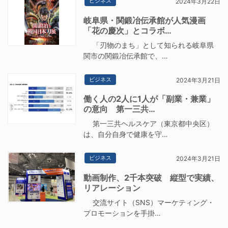
ビジネス
2024年3月22日
岐阜県・関鍛冶伝承館が人気漫画
「花の慶次」とコラボ…
「刃物のまち」として知られる岐阜県
関市の関鍛冶伝承館で、…
ビジネス
2024年3月21日
働く人の2人に1人が「副業・兼業」
の意向 第一三共…
第一三共ヘルスケア（東京都中央区）
は、自分自身で健康を守…
ビジネス
2024年3月21日
動画制作、2千本突破 縦型で実績、
リアレーション
交流サイト（SNS）マーケティング・
プロモーションを手掛…