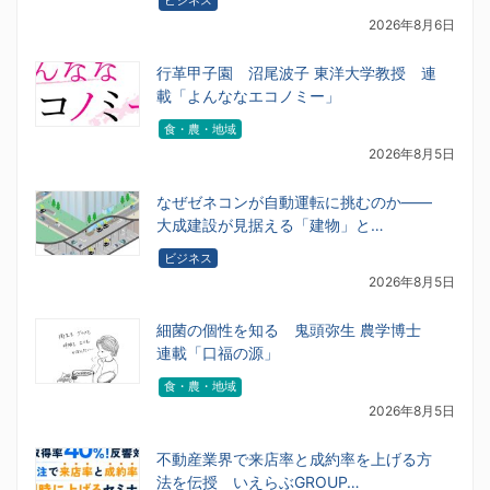
ビジネス
2026年8月6日
行革甲子園 沼尾波子 東洋大学教授 連
載「よんななエコノミー」
食・農・地域
2026年8月5日
なぜゼネコンが自動運転に挑むのか――
大成建設が見据える「建物」と…
ビジネス
2026年8月5日
細菌の個性を知る 鬼頭弥生 農学博士
連載「口福の源」
食・農・地域
2026年8月5日
不動産業界で来店率と成約率を上げる方
法を伝授 いえらぶGROUP…