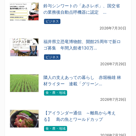
鈴与シンワートの「あさレポ」、国交省
の業務後自動点呼機器に認定 …
ビジネス
2026年7月30日
福井県立恐竜博物館、開館25周年で新ロ
ゴ募集 年間入館者130万…
ビジネス
2026年7月29日
隣人の支えあっての暮らし 赤堀楠雄 林
材ライター 連載「グリーン…
食・農・地域
2026年7月29日
【アイランダー通信 ～離島から考え
る】 島の魚とワールドカップ
食・農・地域
2026年7月29日