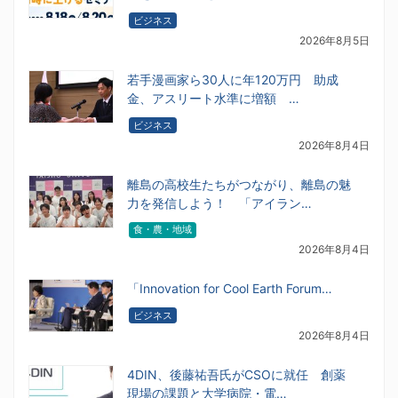
ビジネス
2026年8月5日
若手漫画家ら30人に年120万円 助成
金、アスリート水準に増額 …
ビジネス
2026年8月4日
離島の高校生たちがつながり、離島の魅
力を発信しよう！ 「アイラン…
食・農・地域
2026年8月4日
「Innovation for Cool Earth Forum…
ビジネス
2026年8月4日
4DIN、後藤祐吾氏がCSOに就任 創薬
現場の課題と大学病院・電…