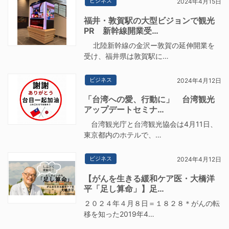
ビジネス
2024年4月15日
福井・敦賀駅の大型ビジョンで観光
PR 新幹線開業受…
北陸新幹線の金沢ー敦賀の延伸開業を
受け、福井県は敦賀駅に…
ビジネス
2024年4月12日
「台湾への愛、行動に」 台湾観光
アップデートセミナ…
台湾観光庁と台湾観光協会は4月11日、
東京都内のホテルで、…
ビジネス
2024年4月12日
【がんを生きる緩和ケア医・大橋洋
平「足し算命」】足…
２０２４年４月８日＝１８２８＊がんの転
移を知った2019年4…