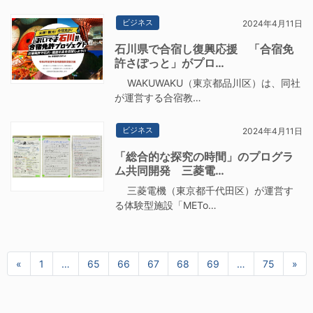
ビジネス
2024年4月11日
石川県で合宿し復興応援 「合宿免
許さぽっと」がプロ…
WAKUWAKU（東京都品川区）は、同社
が運営する合宿教…
ビジネス
2024年4月11日
「総合的な探究の時間」のプログラ
ム共同開発 三菱電…
三菱電機（東京都千代田区）が運営す
る体験型施設「METo…
«
前へ
1
…
65
66
67
68
69
…
75
»
次