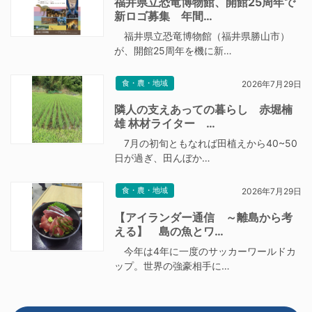
福井県立恐竜博物館、開館25周年で
新ロゴ募集 年間…
福井県立恐竜博物館（福井県勝山市）
が、開館25周年を機に新…
食・農・地域
2026年7月29日
隣人の支えあっての暮らし 赤堀楠
雄 林材ライター …
7月の初旬ともなれば田植えから40~50
日が過ぎ、田んぼか…
食・農・地域
2026年7月29日
【アイランダー通信 ～離島から考
える】 島の魚とワ…
今年は4年に一度のサッカーワールドカ
ップ。世界の強豪相手に…