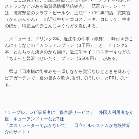
ストランなどがある滋賀県情報発信拠点。「琵琶ガーデン」で
は、滋賀県産のクラフトビールや、近江牛・和牛専門店「寛閑観
（かんかんかん）」の近江牛サイコロステーキ、コロッケ、牛串
のほか、特産品の赤こんにゃくなどを提供する。
メニューは、ドリンク2本、近江牛の牛串（赤身）、味付き赤こ
んにゃくなどの「カジュアルプラン（3千円）」と、ドリンク3
本、とんちゃん焼きのから揚げ、近江牛サイコロステーキなどの
「ちょっと贅沢（ぜいたく）プラン（5500円）」がある。
県は「日本橋の街並みを一望しながら贅沢なひとときを味わう
ビアガーデンで、夏の暑さを吹き飛ばしてほしい」とPRしてい
る。
投稿ナビゲーション
ケーブルテレビ事業者に「多言語サービス」 外国人利用者を支
援、キューアンドエーなど3社
「エスカレーターで歩かないで」 日立ビルシステムが危険性紹
介のサイト