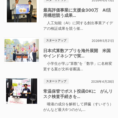
2026年6月15日
最高評価事業に支援金300万 AI活
用構想競う成果…
人工知能（AI）に関する創出事業アイデ
アの検証成果を競う催…
スタートアップ
2026年5月21日
日本式算数アプリを海外展開 米国
やインドネシアで実…
小学生が学ぶ“算数”を「数学」に名称変
更する案が文科省審議…
スタートアップ
2026年4月28日
常温保管でポスト投函OKに がんリ
スク検査手続きを…
唾液の成分を解析して膵臓（すいぞう）
がんなど最大6つのがん…