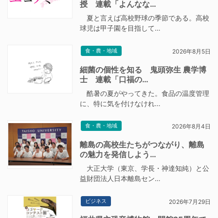
授 連載「よんなな…
夏と言えば高校野球の季節である。高校
球児は甲子園を目指して…
食・農・地域
2026年8月5日
細菌の個性を知る 鬼頭弥生 農学博
士 連載「口福の…
酷暑の夏がやってきた。食品の温度管理
に、特に気を付けなけれ…
食・農・地域
2026年8月4日
離島の高校生たちがつながり、離島
の魅力を発信しよう…
大正大学（東京、学長・神達知純）と公
益財団法人日本離島セン…
ビジネス
2026年7月29日