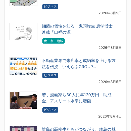
ビジネス
2026年8月5日
細菌の個性を知る 鬼頭弥生 農学博士
連載「口福の源」
食・農・地域
2026年8月5日
不動産業界で来店率と成約率を上げる方
法を伝授 いえらぶGROUP…
ビジネス
2026年8月5日
若手漫画家ら30人に年120万円 助成
金、アスリート水準に増額 …
ビジネス
2026年8月4日
離島の高校生たちがつながり、離島の魅