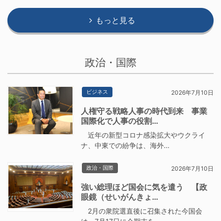
もっと見る
政治・国際
ビジネス
2026年7月10日
人権守る戦略人事の時代到来 事業
国際化で人事の役割…
近年の新型コロナ感染拡大やウクライ
ナ、中東での紛争は、海外…
政治・国際
2026年7月10日
強い総理ほど国会に気を遣う 【政
眼鏡（せいがんきょ…
2月の衆院選直後に召集された今国会