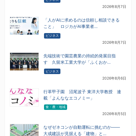
2026年8月7日
「人がAIに求めるのは信頼し相談できる
こと」 ロジカがAI事業者…
ビジネス
2026年8月7日
先端技術で園芸農業の持続的発展目指
す 久留米工業大学が「ふくおか…
ビジネス
2026年8月6日
行革甲子園 沼尾波子 東洋大学教授 連
載「よんななエコノミー」
食・農・地域
2026年8月5日
なぜゼネコンが自動運転に挑むのか――
大成建設が見据える「建物」と…