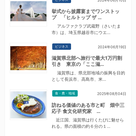
2024年06月10日
挙式から披露宴までワンストッ
プ 「ヒルトップ ザ …
アルファクラブ武蔵野（さいたま
市）は、埼玉県越谷市にウエ…
ビジネス
2024年06月19日
滋賀県北部へ旅行で最大1万円割
引き 東京の「ここ滋…
滋賀県は、県北部地域の振興を目的
として長浜市、高島市、米…
食・農・地域
2025年08月04日
訪ねる価値のある市と町 畑中三
応子 食文化研究家 …
近江国、滋賀県は行くたびに魅せら
れる。県の面積の約６分の１…