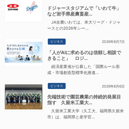
ドジャースタジアムで「いわて牛」
など岩手県産農畜産…
JA全農いわては、米大リーグ・ドジャ
ースとの2026年シー…
ビジネス
2026年8月7日
「人がAIに求めるのは信頼し相談で
きること」 ロジ…
経済産業省が公募した「国際ルール形
成・市場創造型標準化推進…
ビジネス
2026年8月6日
先端技術で園芸農業の持続的発展目
指す 久留米工業大…
久留米工業大学（久工大、福岡県久留米
市）は、福岡県と産学官…