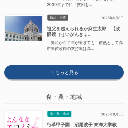
2030年までに「貧困を…
政治・国際
2026年5月8日
祖父を超えられるか麻生太郎 【政
眼鏡（せいがんきょ…
発足から半年が過ぎても、依然として高
市早苗政権の支持率は高…
もっと見る
食・農・地域
食・農・地域
2026年8月5日
行革甲子園 沼尾波子 東洋大学教