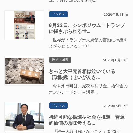
は、7月17日に会期末を…
ビジネス
2026年6月11日
6月23日、シンポジウム「トランプ
に揺さぶられる世…
世界がトランプ米大統領の言動に神経を
とがらせている。202…
政治・国際
2026年6月10日
きっと大平元首相は泣いている
【政眼鏡（せいがんき…
今や永田町は、減税や補助金、給付金の
オンパレードだ。生活困…
ビジネス
2026年5月12日
持続可能な循環型社会を推進 普遍
的価値の意味考える…
「誰一人取り残さないこと」を掲げ、