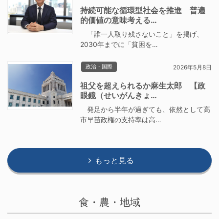
持続可能な循環型社会を推進 普遍
的価値の意味考える…
「誰一人取り残さないこと」を掲げ、
2030年までに「貧困を…
政治・国際
2026年5月8日
祖父を超えられるか麻生太郎 【政
眼鏡（せいがんきょ…
発足から半年が過ぎても、依然として高
市早苗政権の支持率は高…
もっと見る
食・農・地域