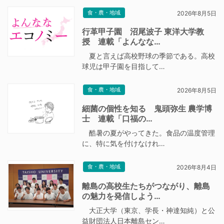
食・農・地域
2026年8月5日
行革甲子園 沼尾波子 東洋大学教
授 連載「よんなな…
夏と言えば高校野球の季節である。高校
球児は甲子園を目指して…
食・農・地域
2026年8月5日
細菌の個性を知る 鬼頭弥生 農学博
士 連載「口福の…
酷暑の夏がやってきた。食品の温度管理
に、特に気を付けなけれ…
食・農・地域
2026年8月4日
離島の高校生たちがつながり、離島
の魅力を発信しよう…
大正大学（東京、学長・神達知純）と公
益財団法人日本離島セン…