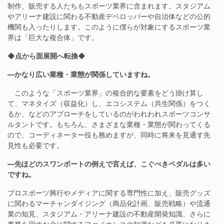
制作、販売する人たちもスポーツ業界に含まれます。スタジアム
やアリーナ建設に関わる不動産デベロッパーや自治体などの公的
機関も入ったりします。このように僕らが対象にするスポーツ業
界は「巨大な複合体」です。
◆点から面展開へ転換◆
―かなり広い業種・業態が関係していますね。
このような「スポーツ業界」の複合的な要素をどう掛け算し
て、マネタイズ（収益化）し、エコシステム（共生関係）をつく
るか、などのアプローチをしているのがわれわれスポーツコンサ
ルタントです。もちろん、さまざまな業種・業態が関わってくる
ので、コーディネーター役も務めますが、同時に将来を見通す先
見性も必要です。
―先ほどのスワンボートの例えで言えば、こぐべきペダルは多い
ですね。
プロスポーツ興行やメディアに関する専門性に加え、販売グッズ
に関わるマーチャンダイジング（商品化計画、販売戦略）や流通
業の知見、スタジアム・アリーナ建設の不動産開発知識、さらに