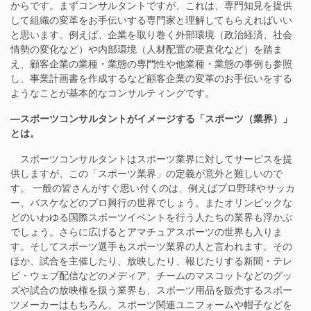
からです。まずコンサルタントですが、これは、専門知見を提供
して組織の変革をお手伝いする専門家と理解してもらえればいい
と思います。例えば、企業を取り巻く外部環境（政治経済、社会
情勢の変化など）や内部環境（人材配置の硬直化など）を踏ま
え、顧客企業の業種・業態の専門性や他業種・業態の事例も参照
し、事業計画書を作成するなど顧客企業の変革のお手伝いをする
ようなことが基本的なコンサルティングです。
―スポーツコンサルタントがイメージする「スポーツ（業界）」
とは。
スポーツコンサルタントはスポーツ業界に対してサービスを提
供しますが、この「スポーツ業界」の定義が意外と難しいので
す。 一般の皆さんがすぐ思い付くのは、例えばプロ野球やサッカ
ー、バスケなどのプロ興行の世界でしょう。またオリンピックな
どのいわゆる国際スポーツイベントを行う人たちの業界も浮かぶ
でしょう。さらに広げるとアマチュアスポーツの世界も入りま
す。そしてスポーツ選手もスポーツ業界の人と言われます。その
ほか、試合を主催したり、放映したり、報じたりする新聞・テレ
ビ・ウェブ配信などのメディア、チームのマスコットなどのグッ
ズや試合の放映権を扱う業界も、スポーツ用品を販売するスポー
ツメーカーはもちろん、スポーツ関連ユニフォームや帽子などを