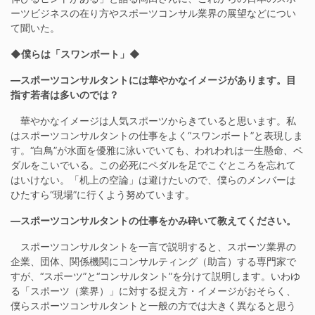
ーツビジネスの在り方やスポーツコンサル業界の展望などについ
て聞いた。
◆僕らは「スワンボート」◆
―スポーツコンサルタントには華やかなイメージがあります。目
指す若者は多いのでは？
華やかなイメージは人気スポーツからきていると思います。私
はスポーツコンサルタントの仕事をよく“スワンボート”と表現しま
す。“白鳥”が水面を優雅に泳いでいても、われわれは一生懸命、ペ
ダルをこいでいる。この必死にペダルを足でこぐところを忘れて
はいけない。「机上の空論」は避けたいので、僕らのメンバーは
ひたすら“現場”に行くよう努めています。
―スポーツコンサルタントの仕事をかみ砕いて教えてください。
スポーツコンサルタントを一言で説明すると、スポーツ業界の
企業、団体、関係機関にコンサルティング（助言）する専門家で
すが、“スポーツ”と“コンサルタント”を分けて説明します。いわゆ
る「スポーツ（業界）」に対する捉え方・イメージがおそらく、
僕らスポーツコンサルタントと一般の方では大きく異なると思う