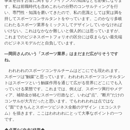
事業を回すお金に関するファイナンスの知識なども必要になりま
す。私は前職時代も含めこれらの分野のコンサルティングを行
い、専門性・知識を磨いてきたので、私の意識としては実は満を
持してスポーツコンサルタントをやっています。このかなり多岐
にわたるスポーツ業界をミックスしてデザインしていかなければ
いけない。これはなかなか難しいと個人的には思っていますが、
これまでのビジネスポートフォリオの区分には収まらない最先端
のビジネスモデルだと自負しています。
―岡田さんのいう「スポーツ業界」はまだまだ広がりそうです
ね。
われわれのスポーツコンサルチームはどこにでも現われます。
スポーツは“触媒”と思っています。われわれスポーツコンサルタン
トはスポーツという触媒作用を通じて広がる世界にどこにでも入
っていける業態です。これまでは、例えば、スポーツ興行やメデ
ィア、補助金が絡むスポーツ行政など、いわば“点”、“断片”だけの
コンサルが大方だったと思います。でもわれわれは点ではな
く“面”できちんとスポーツビジネス全般のデザイン（エコシステ
ム）を描きます。ここはわれわれにとって大事なポイントの一つ
です。
◆必要な“自走”経営◆