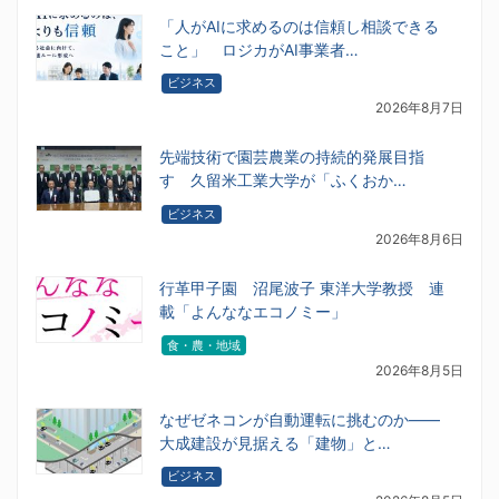
「人がAIに求めるのは信頼し相談できる
こと」 ロジカがAI事業者…
ビジネス
2026年8月7日
先端技術で園芸農業の持続的発展目指
す 久留米工業大学が「ふくおか…
ビジネス
2026年8月6日
行革甲子園 沼尾波子 東洋大学教授 連
載「よんななエコノミー」
食・農・地域
2026年8月5日
なぜゼネコンが自動運転に挑むのか――
大成建設が見据える「建物」と…
ビジネス