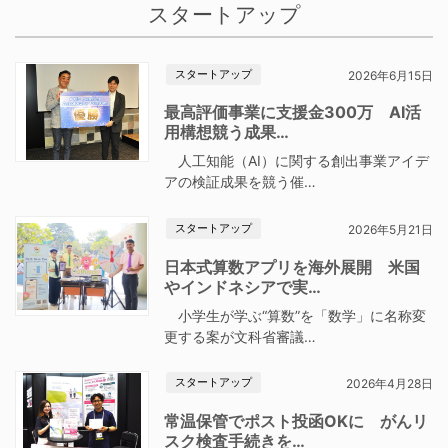
スタートアップ
スタートアップ
2026年6月15日
最高評価事業に支援金300万 AI活
用構想競う成果…
人工知能（AI）に関する創出事業アイデ
アの検証成果を競う催…
スタートアップ
2026年5月21日
日本式算数アプリを海外展開 米国
やインドネシアで実…
小学生が学ぶ“算数”を「数学」に名称変
更する案が文科省審議…
スタートアップ
2026年4月28日
常温保管でポスト投函OKに がんリ
スク検査手続きを…