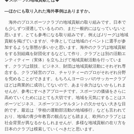
―ほかにも取り入れた海外事例はありますか。
海外のプロスポーツクラブの地域貢献の取り組みです。日本で
も少しずつ浸透しているものの、まだ一般的にはなっていないと
思います。とても参考になる取り組みです。例えばJリーグは地域
貢献を掲げていますが、中身としては地域のイベントに選手が参
加するような形態が多いかと思います。海外のクラブは地域貢献
をする別組織を財団化するなどして作り、クラブとは別の活動エ
ンティティー（実体）を立ち上げて地域貢献活動を行っていま
す。クラブは競技、ビジネス、財団は地域貢献活動にそれぞれ専
念する。クラブ経営のプロ、チャリティーのプロがそれぞれ分野
を究めることができます。もちろんヨーロッパのサッカークラブ
ほどは商業的に成功してないので、あまり余力はないかもしれま
せんが、参考にすべきアプローチです。スポーツの価値をさらに
高めていくためにはとても大切です。地域を元気にすることはス
ポーツビジネス、スポーツコンサルタントの欠かせない大きな目
的です。最近は「学校の運動部活動の地域移行」なども言われて
おり、地域の青少年教育の観点なども踏まえ、欧州のクラブとは
社会背景が異なるかもしれませんが、多様な地域貢献の在り方を
日本のクラブは模索していくべきだと思います。