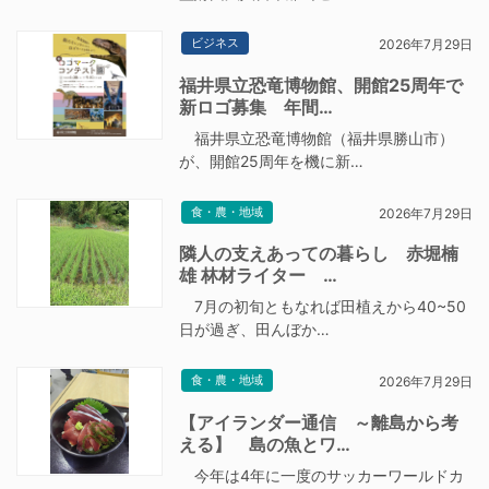
ビジネス
2026年7月29日
福井県立恐竜博物館、開館25周年で
新ロゴ募集 年間…
福井県立恐竜博物館（福井県勝山市）
が、開館25周年を機に新…
食・農・地域
2026年7月29日
隣人の支えあっての暮らし 赤堀楠
雄 林材ライター …
7月の初旬ともなれば田植えから40~50
日が過ぎ、田んぼか…
食・農・地域
2026年7月29日
【アイランダー通信 ～離島から考
える】 島の魚とワ…
今年は4年に一度のサッカーワールドカ