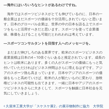
―海外にはいろいろなヒントがあるわけですね。
海外ではスポーツビジネスがとても伸びているのに、日本の一
般企業はまだスポーツの価値を十分活用しきれていないと思いま
す。日本のグローバル企業は、世界の中の日本を語る上でスポー
ツをもっと活用すべきだと思います。スポーツを使って企業価
値、株価を上げることも可能だとわれわれは考えています。
―
スポーツコンサルタントを目指す人へのメッセージを。
まだまだ伸びしろのある業界です。欧米のスポーツビジネスの
産業規模は日本の4～10倍ぐらいあると推定されています。成長の
ヒントは欧米にあります。多くの人がスポーツの価値にもっと気
付いていただければビジネス仲間はさらに増えるはずです。アジ
アのスポーツ熱も高まっています。日本やアジアのスポーツの価
値をもっと高めていけば、欧米の人が観たいものに変わり、放映
権ビジネスの可能性も出てきます。一緒に日本やアジアのスポー
ツビジネスをさらに大きくして、スポーツを触媒に日本社会を元
気にしていきましょう。
投稿ナビゲーション
久留米工業大学が「スケスケ展2」の展示物制作に協力 大学院