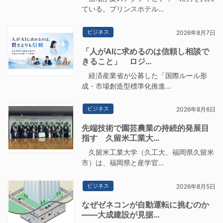
ている。プリンスホテル…
ビジネス
2026年8月7日
「人がAIに求めるのは信頼し相談で
きること」 ロジ…
経済産業省が公募した「国際ルール形
成・市場創造型標準化推進…
ビジネス
2026年8月6日
先端技術で園芸農業の持続的発展目
指す 久留米工業大…
久留米工業大学（久工大、福岡県久留米
市）は、福岡県と産学官…
ビジネス
2026年8月5日
なぜゼネコンが自動運転に挑むのか
――大成建設が見据…