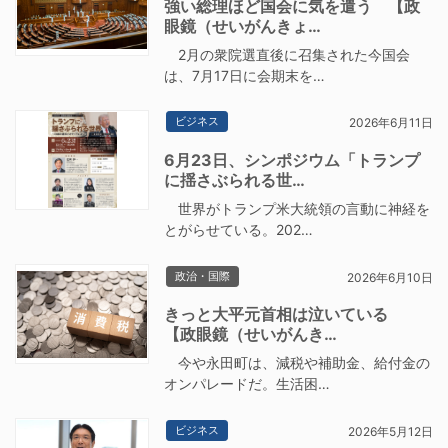
強い総理ほど国会に気を遣う 【政
眼鏡（せいがんきょ…
2月の衆院選直後に召集された今国会
は、7月17日に会期末を…
ビジネス
2026年6月11日
6月23日、シンポジウム「トランプ
に揺さぶられる世…
世界がトランプ米大統領の言動に神経を
とがらせている。202…
政治・国際
2026年6月10日
きっと大平元首相は泣いている
【政眼鏡（せいがんき…
今や永田町は、減税や補助金、給付金の
オンパレードだ。生活困…
ビジネス
2026年5月12日