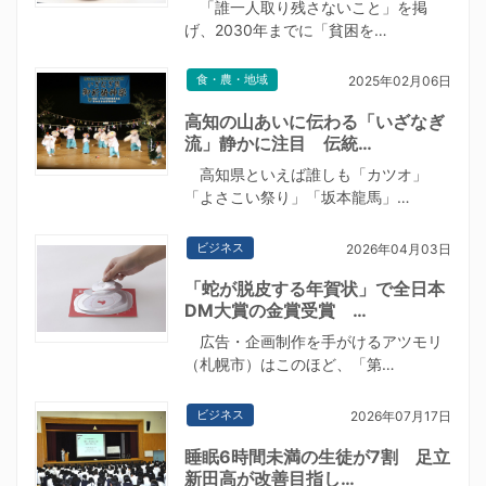
「誰一人取り残さないこと」を掲
げ、2030年までに「貧困を…
食・農・地域
2025年02月06日
高知の山あいに伝わる「いざなぎ
流」静かに注目 伝統…
高知県といえば誰しも「カツオ」
「よさこい祭り」「坂本龍馬」…
ビジネス
2026年04月03日
「蛇が脱皮する年賀状」で全日本
DM大賞の金賞受賞 …
広告・企画制作を手がけるアツモリ
（札幌市）はこのほど、「第…
ビジネス
2026年07月17日
睡眠6時間未満の生徒が7割 足立
新田高が改善目指し…