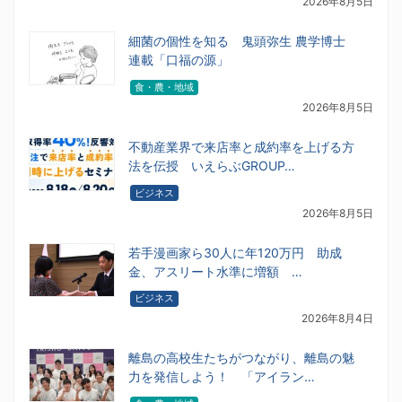
2026年8月5日
細菌の個性を知る 鬼頭弥生 農学博士
連載「口福の源」
食・農・地域
2026年8月5日
不動産業界で来店率と成約率を上げる方
法を伝授 いえらぶGROUP…
ビジネス
2026年8月5日
若手漫画家ら30人に年120万円 助成
金、アスリート水準に増額 …
ビジネス
2026年8月4日
離島の高校生たちがつながり、離島の魅
力を発信しよう！ 「アイラン…