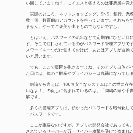
い回していますね？」にイエスと答えるのは罪悪感を覚
実際のところ、ネットショッピング、SNS、銀行、業
数十個、数百個のアカウントを持っています。それらを
ません。やってご褒美が出るものでもないですし。
とはいえ、パスワードの流出などで定期的にひどい目に
す。そこで注目されているのがパスワード管理アプリで
スワードを一つだけ覚えておけば、あとはアプリが自動
いと思います。
でも、ここで疑問を抱きますよね。そのアプリ自体がハ
た日には、俺の全財産やプライバシーは丸裸になってし
結論から言えば、100％安全なシステムはこの世に存
いなよ！」の促しに含まれているのは、「岡嶋の頭や手
解です。
多くの管理アプリは、預かったパスワードを暗号化して
ーパスワードです。
ここが重要なのですが、アプリの開発会社であっても、
されているサーバーが万一サイバー攻撃を受けて盗まれ