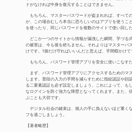
ドがなければ中身を復元することはできません。
もちろん、マスターパスワードが盗まれれば、すべての
が、この場合むしろ本当に恐ろしいのはアプリを使うこと
を使ったり、同じパスワードを複数のサイトで使い回し
どこか一つのサイトから情報が漏洩した瞬間、芋づる式
の被害は、今も後を絶ちません。それよりはマスターパ
けです。1個だけ守ればいいんだと思えば、手間暇かけて
もちろん、パスワード管理アプリを安全に使いこなすた
まず、パスワード管理アプリにアクセスするためのマス
します。普段の入力の手間を減らすために指紋認証や顔認
る二要素認証も必ず設定しましょう。これによって、も
なログインを防ぐ強力な障壁となってくれます。また、
ぶことも大切です。
デジタル社会の鍵束は、個人の手に負えないほど重くな
フを過ごしましょう。
【著者略歴】