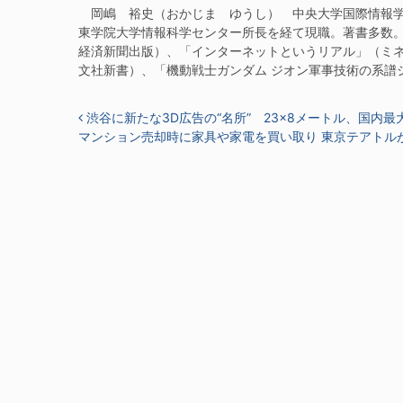
岡嶋 裕史（おかじま ゆうし） 中央大学国際情報学
東学院大学情報科学センター所長を経て現職。著書多数。
経済新聞出版）、「インターネットというリアル」（ミネ
文社新書）、「機動戦士ガンダム ジオン軍事技術の系譜シ
投稿ナビゲーション
渋谷に新たな3D広告の“名所” 23×8メートル、国内最
マンション売却時に家具や家電を買い取り 東京テアトル