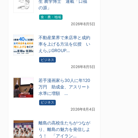
生 農学博士 連載「口福
の源」
食・農・地域
2026年8月5日
不動産業界で来店率と成約
率を上げる方法を伝授 い
えらぶGROUP…
ビジネス
2026年8月5日
若手漫画家ら30人に年120
万円 助成金、アスリート
水準に増額 …
ビジネス
2026年8月4日
離島の高校生たちがつなが
り、離島の魅力を発信しよ
う！ 「アイラン…