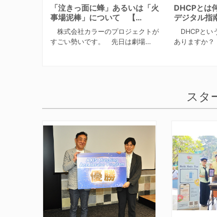
「泣きっ面に蜂」あるいは「火
DHCPと
事場泥棒」について 【…
デジタル指
株式会社カラーのプロジェクトが
DHCPとい
すごい勢いです。 先日は劇場…
ありますか？ 
スタ