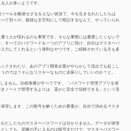
える人が多いようです。
務ツールを駆使せざるをえない状況で、今を生きるわたしたちは
すべて別々の、複雑な文字列にして暗記するなんて、やっていられ
遭う人が現れるのも事実です。そんな事態には遭遇したくないで
す。すべてのパスワードを一つのアプリに預け、自分はマスターパ
で入力してくれるという便利なやつです。ご経験されている方も多
ックされたり、あのアプリ開発企業がやらかして流出でも起こし
まうのでは？そんなリスキーなものに全振りしていいのか？と。
在しません。比較衡量がすべてです。「パスワード管理アプリを使
書きノートで管理するよりは、遥かに安全で信頼できる」という見
保管します。この暗号を解くための要素が、自分で決めるマスタ
わたしたちのマスターパスワードは分かりません。データが保管
たとしても、泥棒の手に入るのは暗号文だけで、マスターパスワー