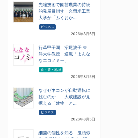
先端技術で園芸農業の持続
的発展目指す 久留米工業
大学が「ふくおか…
ビジネス
2026年8月6日
行革甲子園 沼尾波子 東
洋大学教授 連載「よんな
なエコノミー」
食・農・地域
2026年8月5日
なぜゼネコンが自動運転に
挑むのか――大成建設が見
据える「建物」と…
ビジネス
2026年8月5日
細菌の個性を知る 鬼頭弥